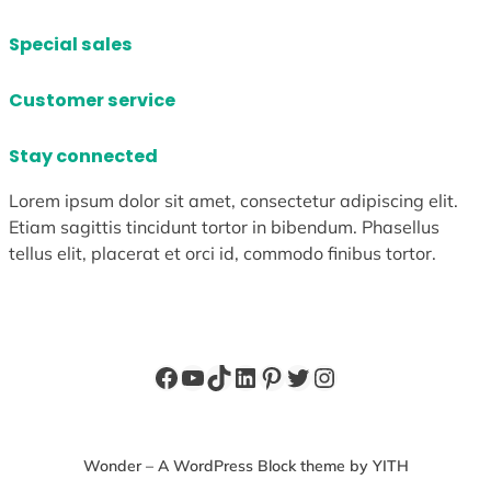
Special sales
Customer service
Stay connected
Lorem ipsum dolor sit amet, consectetur adipiscing elit.
Etiam sagittis tincidunt tortor in bibendum. Phasellus
tellus elit, placerat et orci id, commodo finibus tortor.
Facebook
YouTube
TikTok
LinkedIn
Pinterest
X
Instagram
Wonder – A WordPress Block theme by YITH