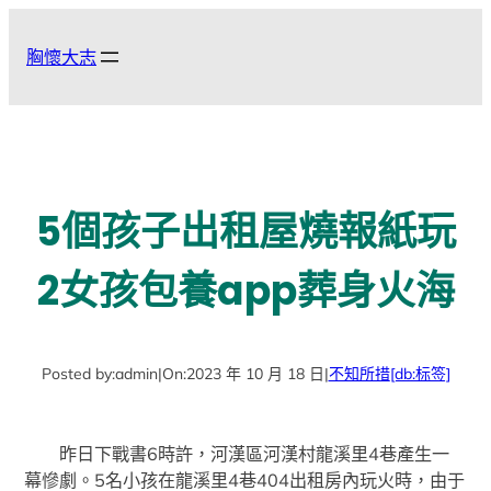
跳
至
胸懷大志
主
要
內
容
5個孩子出租屋燒報紙玩
2女孩包養app葬身火海
Posted by:
admin
|
On:
2023 年 10 月 18 日
|
不知所措
[db:标签]
昨日下戰書6時許，河漢區河漢村龍溪里4巷產生一
幕慘劇。5名小孩在龍溪里4巷404出租房內玩火時，由于