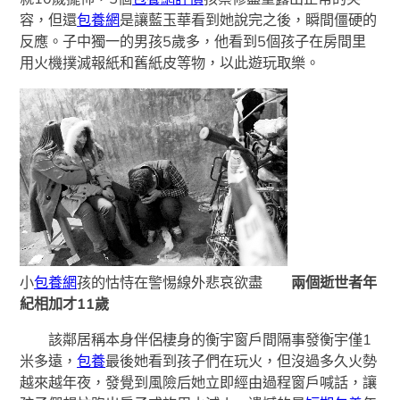
容，但還
包養網
是讓藍玉華看到她說完之後，瞬間僵硬的
反應。子中獨一的男孩5歲多，他看到5個孩子在房間里
用火機撲滅報紙和舊紙皮等物，以此遊玩取樂。
小
包養網
孩的怙恃在警惕線外悲哀欲盡
兩個逝世者年
紀相加才1
1歲
該鄰居稱本身伴侶棲身的衡宇窗戶間隔事發衡宇僅1
米多遠，
包養
最後她看到孩子們在玩火，但沒過多久火勢
越來越年夜，發覺到風險后她立即經由過程窗戶喊話，讓