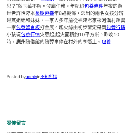
思？”藍玉華不解。發廊任務。年紀稍
包養條件
年夜的逝
世者許怡婷本
長期包養
年8歲擺佈，逃出的兩名女孩分辨
是其姐姐和妹妹，一家人多年前從福建老家來河漢村運營
一家
包養留言板
打金展。起火緣由初步鑒定是兩
包養行情
小孩玩
包養行情
火惹起,起火面積約10平方米。昨晚10
時，
廣州
殯儀館的殯葬車停在村外的亨衢上。
包養
Posted by
admin
in
不知所措
發佈留言