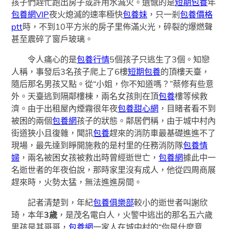
孩子們趕忙跑出房子或許用水滅火。遺憾的是
短期包養
年
包養網VIP
夜火熄滅的速率極快
包養妹
，只一剎
包養價格
ptt
時，不到10平方米的房子里佈滿火光，碎裂的爆燃聲
甚至震碎了窗戶玻璃。
令人痛心的是
包養行情
5個孩子只逃生了3個。知戀
人稱，事發后3名孩子爬上了6樓
短期包養
的頂樓天臺，
隨后那名男孩又點。從“小姐，你不知道嗎？”蔡修有些意
外。天臺逃到隔鄰樓棟，兩名女孩則在頂
包養
樓等候救
濟。由于出租屋內煙霧很年夜
包養甜心網
，目睹者看不到
被困的兩個
包養網
孩子的狀態。鄰居們稱，由于城中村內
街道狹小且復雜，聞訊
包養
趕來的消防車最基礎進進不了
現場，最先達到睜開施救的是村里的任務消防隊
包養情
婦
，兩名被困女孩被救出時曾經逝世亡，
包養網
據此中一
名逝世者的年夜伯說，那時家里沒有成人，他從四周商展
趕來時，火勢太猛，無法進進房間。
記者清楚到，年紀
包養俱樂部
較小的逝世者叫謝欣
琦，本年
3歲
，是茂名電白人，火警中逃出的那名五六歲
男孩是其哥哥，
包養網
一家人在城中村的“你是什麼意