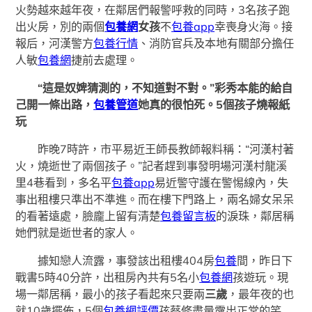
火勢越來越年夜，在鄰居們報警呼救的同時，3名孩子跑
出火房，別的兩個
包養網
女孩
不
包養app
幸喪身火海。接
報后，河漢警方
包養行情
、消防官兵及本地有關部分擔任
人敏
包養網
捷前去處理。
“這是奴婢猜測的，不知道對不對。”彩秀本能的給自
己開一條出路，
包養管道
她真的很怕死。5個孩子燒報紙
玩
昨晚7時許，市平易近王師長教師報料稱：“河漢村著
火，燒逝世了兩個孩子。”記者趕到事發明場河漢村龍溪
里4巷看到，多名平
包養app
易近警守護在警惕線內，失
事出租樓只準出不準進。而在樓下門路上，兩名婦女呆呆
的看著遠處，臉龐上留有清楚
包養留言板
的淚珠，鄰居稱
她們就是逝世者的家人。
據知戀人流露，事發該出租樓404房
包養
間，昨日下
戰書5時40分許，出租房內共有5名小
包養網
孩遊玩。現
場一鄰居稱，最小的孩子看起來只要兩
三歲
，最年夜的也
就10歲擺佈，5個
包養網評價
孩蔡修盡量露出正常的笑