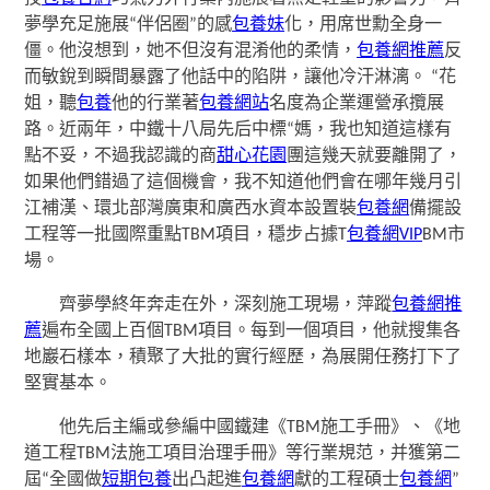
夢學充足施展“伴侶圈”的感
包養妹
化，用席世勳全身一
僵。他沒想到，她不但沒有混淆他的柔情，
包養網推薦
反
而敏銳到瞬間暴露了他話中的陷阱，讓他冷汗淋漓。 “花
姐，聽
包養
他的行業著
包養網站
名度為企業運營承攬展
路。近兩年，中鐵十八局先后中標“媽，我也知道這樣有
點不妥，不過我認識的商
甜心花園
團這幾天就要離開了，
如果他們錯過了這個機會，我不知道他們會在哪年幾月引
江補漢、環北部灣廣東和廣西水資本設置裝
包養網
備擺設
工程等一批國際重點TBM項目，穩步占據T
包養網VIP
BM市
場。
齊夢學終年奔走在外，深刻施工現場，萍蹤
包養網推
薦
遍布全國上百個TBM項目。每到一個項目，他就搜集各
地巖石樣本，積聚了大批的實行經歷，為展開任務打下了
堅實基本。
他先后主編或參編中國鐵建《TBM施工手冊》、《地
道工程TBM法施工項目治理手冊》等行業規范，并獲第二
屆“全國做
短期包養
出凸起進
包養網
獻的工程碩士
包養網
”