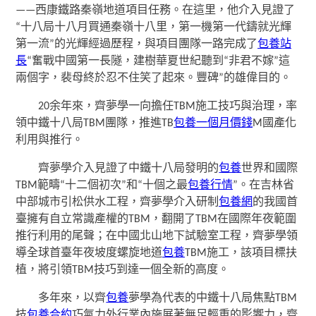
——西康鐵路秦嶺地道項目任務。在這里，他介入見證了
“十八局十八月買通秦嶺十八里，第一機第一代鑄就光輝
第一流”的光輝經過歷程，與項目團隊一路完成了
包養站
長
“奮戰中國第一長隧，建樹華夏世紀聽到“非君不嫁”這
兩個字，裴母終於忍不住笑了起來。豐碑”的雄偉目的。
20余年來，齊夢學一向擔任TBM施工技巧與治理，率
領中鐵十八局TBM團隊，推進TB
包養一個月價錢
M國產化
利用與推行。
齊夢學介入見證了中鐵十八局發明的
包養
世界和國際
TBM範疇“十二個初次”和“十個之最
包養行情
”。在吉林省
中部城市引松供水工程，齊夢學介入研制
包養網
的我國首
臺擁有自立常識產權的TBM，翻開了TBM在國際年夜範圍
推行利用的尾聲；在中國北山地下試驗室工程，齊夢學領
導全球首臺年夜坡度螺旋地道
包養
TBM施工，該項目標扶
植，將引領TBM技巧到達一個全新的高度。
多年來，以齊
包養
夢學為代表的中鐵十八局焦點TBM
技
包養合約
巧氣力外行業內施展著無足輕重的影響力，齊