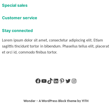
Special sales
Customer service
Stay connected
Lorem ipsum dolor sit amet, consectetur adipiscing elit. Etiam
sagittis tincidunt tortor in bibendum. Phasellus tellus elit, placerat
et orci id, commodo finibus tortor.
Facebook
YouTube
TikTok
LinkedIn
Pinterest
X
Instagram
Wonder – A WordPress Block theme by YITH