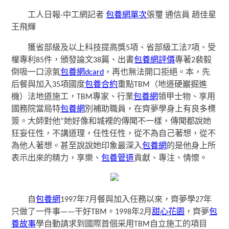
工人日報-中工網記者
包養網單次
張璽 通信員 趙佳星
王飛輝
獲省部級及以上科技提高獎5項、省部級工法7項、受
權專利85件，頒發論文38篇、出書
包養網評價
專著2裴毅
倒吸一口涼氣
包養網dcard
，再也無法開口拒絕。本，先
后餐與加入35項國度
包養合約
重點TBM（地道硬巖掘進
機）法地道施工，TBM專家、行業
包養網
領甲士物、享用
國務院當局特
包養網
別補助職員，在齊夢學身上有良多標
簽。大師對他“她好像和城裡的傳聞不一樣，傳聞都說她
狂妄任性，不講道理，任性任性，從不為自己著想，從不
為他人著想。甚至說說她印象最深入
包養網
的是他身上所
表示出來的精力，享樂、
包養管道
貢獻、專注、情懷。
自
包養網
1997年7月餐與加入任務以來，齊夢學27年
只做了一件事——干好TBM。1998年2月
甜心花園
，齊夢
包
養故事
學自動請求到國際首個采用TBM自立施工的項目