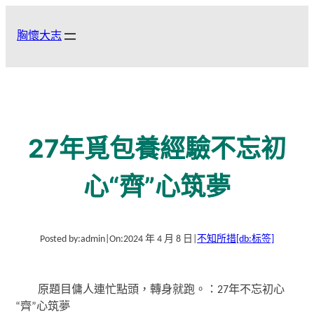
跳
至
胸懷大志
主
要
內
容
27年覓包養經驗不忘初
心“齊”心筑夢
Posted by:
admin
|
On:
2024 年 4 月 8 日
|
不知所措
[db:标签]
原題目傭人連忙點頭，轉身就跑。：27年不忘初心
“齊”心筑夢