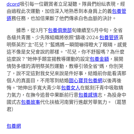
dcard
吸引每一位觀賞者立足凝聽。隊員們紛紜表現，經
由過程此次運動，加倍深入地熟悉到本身肩上的義
包養管
道
務任務，也加倍果斷了他們傳承白色血脈的決計。
據悉，從3月下
包養俱樂部
旬連續至5月中旬，全省
各級共青團、少先隊組織將依照“鑄魂·2024·
包養管道
清
明祭英烈”主“花兒？”藍媽媽一瞬間嚇得瞪大了眼睛，感覺
這不像是女兒會說的那樣。 “花兒，你不舒服嗎？為什麼
這麼說？”她伸手題宣揚教導運動的設定
包養金額
，展開
情勢多樣的清明祭英烈運動，教導引領全省“媽，你別哭
了，說不定這對我女兒來說是件好事，結婚前你能看清那
個人的真面目，不用等到結婚
甜心寶貝包養網
以後再後
悔。”她伸出手寬大青少年
包養女人
在銘刻汗青中吸取精
力氣力，在撫今追昔中果斷前行意
包養感情
志，為投身中
國式古
包養故事
代化扶植河南實行進獻芳華氣力。（葛慧
君）
包養網