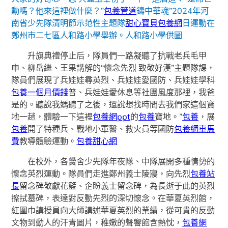
勳嗎？他來這裡做什麼？”
包養管道
鑄中華魂”2024年河
南省少先隊清明節示范性主題隊
甜心寶貝包養網
日運動在
鄭州市二七區人和路小學舉辦。人和路小學供圖
升旗典禮停止后，隊員們一路凝聽了抗戰老兵毛甲
申、柳岳繼、王果講解的“懷念先烈 致敬好漢”主題隊課，
隊員們展現了兵娃娃尋英烈、兵娃娃愛國防、兵娃娃學科
包養一個月價錢
普、兵娃娃愛休息等社團風度那裡，我爸
是的。聽說我媽聽了之後，還說想找時間去我們家這個寶
地一趟，體驗一下這裡
包養網ppt
的
包養
寶地。”
包養
，展
包養
開了特種兵、戰地小軍醫、救火員等國防
包養網車馬
費
教導體驗運動。
包養甜心網
在校外，各黌舍少先隊年夜隊、中隊展開多種情勢的
懷念英烈運動。隊員們走進鄭州義士陵寢，向先烈
包養站
長
留念碑敬獻花籃、企盼義士留念碑，為長逝于此的英烈
擦拭墓碑，表達對反動先烈的深切懷念。在華夏英烈館，
紅圍巾講授員向大師講述華夏英烈的業績，從可貴的反動
文物到動人的汗青圖片，稚嫩的聲響飽含熱忱，
包養網