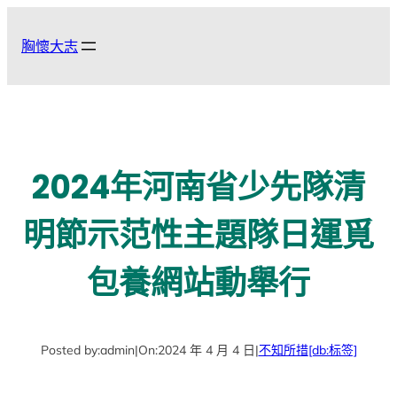
跳
至
胸懷大志
主
要
內
容
2024年河南省少先隊清
明節示范性主題隊日運覓
包養網站動舉行
Posted by:
admin
|
On:
2024 年 4 月 4 日
|
不知所措
[db:标签]