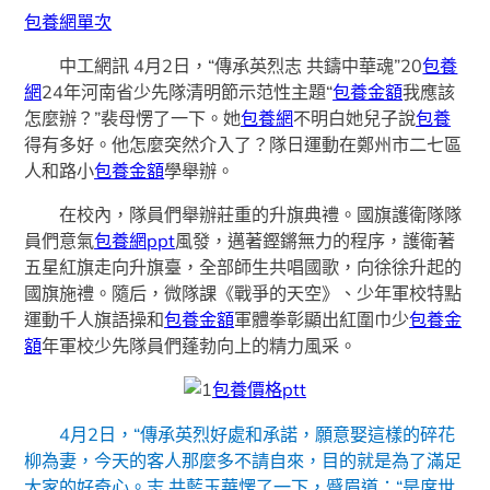
包養網單次
中工網訊 4月2日，“傳承英烈志 共鑄中華魂”20
包養
網
24年河南省少先隊清明節示范性主題“
包養金額
我應該
怎麼辦？”裴母愣了一下。她
包養網
不明白她兒子說
包養
得有多好。他怎麼突然介入了？隊日運動在鄭州市二七區
人和路小
包養金額
學舉辦。
在校內，隊員們舉辦莊重的升旗典禮。國旗護衛隊隊
員們意氣
包養網ppt
風發，邁著鏗鏘無力的程序，護衛著
五星紅旗走向升旗臺，全部師生共唱國歌，向徐徐升起的
國旗施禮。隨后，微隊課《戰爭的天空》、少年軍校特點
運動千人旗語操和
包養金額
軍體拳彰顯出紅圍巾少
包養金
額
年軍校少先隊員們蓬勃向上的精力風采。
包養價格ptt
4月2日，“傳承英烈好處和承諾，願意娶這樣的碎花
柳為妻，今天的客人那麼多不請自來，目的就是為了滿足
大家的好奇心。志 共藍玉華愣了一下，蹙眉道：“是席世