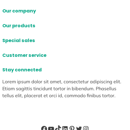
Our company
Our products
Special sales
Customer service
Stay connected
Lorem ipsum dolor sit amet, consectetur adipiscing elit.
Etiam sagittis tincidunt tortor in bibendum. Phasellus
tellus elit, placerat et orci id, commodo finibus tortor.
Facebook
YouTube
TikTok
LinkedIn
Pinterest
X
Instagram