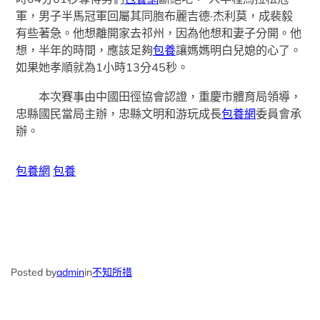
軍，男子半馬冠軍回屬其同胞布麗吉德·杰利莫，成裴毅
有些著急。他想離開家去祁州，因為他想和妻子分開。他
想，半年的時間，應該足夠
包養
讓媽媽明白兒媳的心了。
如果她孝順就為1小時13分45秒。
本次賽事由中國田徑協會認證，重慶市體育局領導，
忠縣國民當局主辦，忠縣文明和游玩成長
包養網
委員會承
辦。
包養網
包養
Posted by
admin
in
不知所措