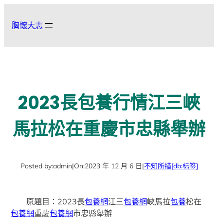
跳
至
胸懷大志
主
要
內
容
2023長包養行情江三峽
馬拉松在重慶市忠縣舉辦
Posted by:
admin
|
On:
2023 年 12 月 6 日
|
不知所措
[db:标签]
原題目：2023長
包養網
江三
包養網
峽馬拉
包養
松在
包養網
重慶
包養網
市忠縣舉辦