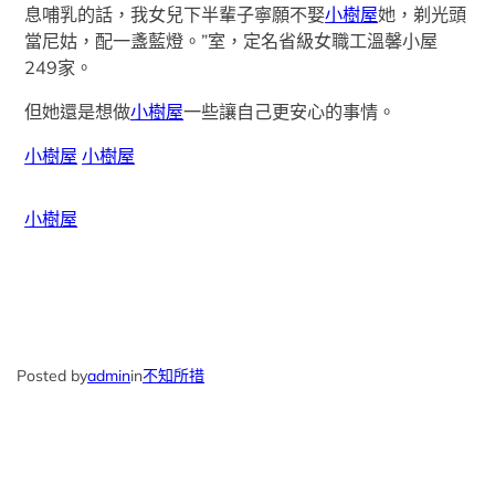
息哺乳的話，我女兒下半輩子寧願不娶
小樹屋
她，剃光頭
當尼姑，配一盞藍燈。”室，定名省級女職工溫馨小屋
249家。
但她還是想做
小樹屋
一些讓自己更安心的事情。
小樹屋
小樹屋
小樹屋
Posted by
admin
in
不知所措