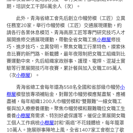
期，培訓女工干部6萬余人（次）。
此外，青海省總工會先后創立巾幗勞模（工匠）立異
任務室20家，舉行巾幗勞模（工匠）交通展現運動，約
請各行各業休息模范、青海高原工匠等專門研究技巧人才
展開進修交通展現運動，帶動全省女職工進
小樹屋
修技
巧、進步技巧、立異發明。聚焦女職工行業特色，摸索休
息比賽的新門路、新載體，最年夜限制把女職工組織到比
賽運動中來，先后組織家政辦事、護理、電焊、混凝土實
驗等行業展開技巧年夜賽，累計餐與加入女職工85萬人
（次
小樹屋
）。
青海省總工會每年還為558名全國和省部級巾幗勞
小
樹屋
模發放專項補貼金，對艱苦巾幗勞模應幫盡幫、應補
盡補，每年組織1200人巾幗勞模和“雙艱難”一線女職工
餐與加入療療養運動。聚焦巾幗勞模和艱難職位女職工生
養養
小樹屋
育需求、特別好處保護等，催促企業展開女職
工個人工作病檢
小樹屋
討和“兩癌”不花錢體檢，每年籠罩
10萬人。施展辦事陣地上風，全省1407家工會樹立了歇