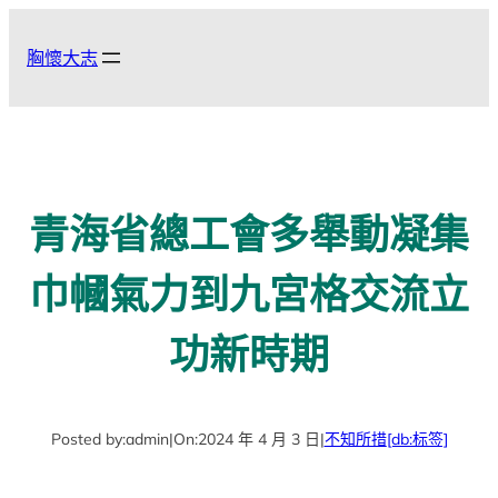
跳
至
胸懷大志
主
要
內
容
青海省總工會多舉動凝集
巾幗氣力到九宮格交流立
功新時期
Posted by:
admin
|
On:
2024 年 4 月 3 日
|
不知所措
[db:标签]