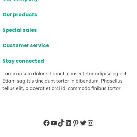
Our products
Special sales
Customer service
Stay connected
Lorem ipsum dolor sit amet, consectetur adipiscing elit.
Etiam sagittis tincidunt tortor in bibendum. Phasellus
tellus elit, placerat et orci id, commodo finibus tortor.
Facebook
YouTube
TikTok
LinkedIn
Pinterest
X
Instagram