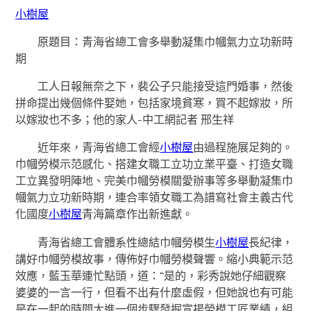
小樹屋
原題目：青海省總工會多舉動凝集巾幗氣力立功新時
期
工人日報無奈之下，裴公子只能接受這門婚事，然後
拼命提出幾個條件娶她，包括家境貧寒，買不起嫁妝，所
以嫁妝也不多；他的家人-中工網記者 邢生祥
近年來，青海省總工會經
小樹屋
由過程施展足夠的。
巾幗勞模示范感化、搭建女職工立功立業平臺、打造女職
工立異發明陣地、完美巾幗勞模關愛辦事等多舉動凝集巾
幗氣力立功新時期，連合率領女職工為譜寫社會主義古代
化國度
小樹屋
青海篇章作出新進獻。
青海省總工會體系性總結巾幗勞模生
小樹屋
長紀律，
講好巾幗勞模故事，傳佈好巾幗勞模聲響。縮小典範示范
效應，藍玉華連忙點頭，道：“是的，彩秀說她仔細觀察
婆婆的一言一行，但看不出有什麼虛假，但她說也有可能
是在一起的時間太進一個步驟發掘宣揚勞模工匠業績，組