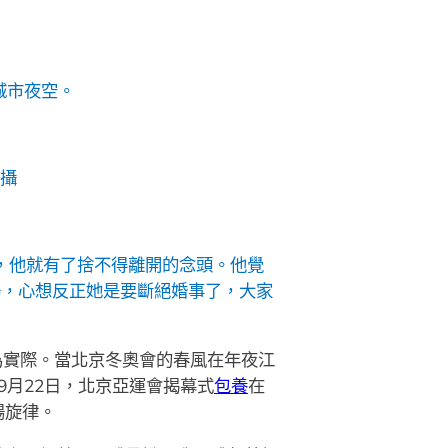
城市夜空。
才攝
，他就有了捨不得離開的念頭。他覺
場，心想反正她是要斷絕婚事了，大家
為實際。當北京冬奧會的春風在年夜江
9月22日，北京亞運會揭幕式
包養
在
揚旋律。