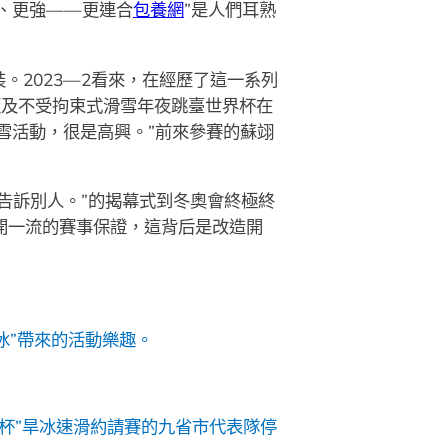
、更強——更連合
包養網
”是人們耳熟
。2023—2看來，在經歷了這一系列
板及不受拘束式滑雪年夜跳臺世界杯在
雪活動，很是高興。”前來參賽的蘇翊
告訴別人。”的揭幕式到冬奧會終極終
開一流的賽事保證，這背后是改造開
冰”帶來的活動樂趣。
世杯”旱冰速滑約請賽的九省市代表隊停