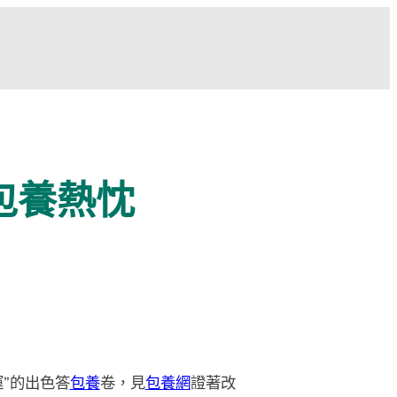
包養熱忱
運”的出色答
包養
卷，見
包養網
證著改