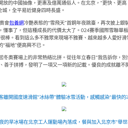
開放的中國抽像，更惠及億萬通俗人。在北京，“更快、更高
全城，全平易近健身四時長盛。
奧會
包養網
冷艷表態的“雪飛天”首鋼年夜跳臺，再次披上銀裝
，懂事了，但這種成長的代價太大了。024賽季國際雪聯單
到很棒。看到這么多不雅眾來現場不雅賽、越來越多人愛好滑
的“福地”便高興不已。
起冬奧賽場上的非常熱絡比拼。從往年立春日“我告訴你，別
搏、善于拼搏，發明了一項又一項新的記載。優良的成就離不
客離開國度速滑館“冰絲帶”體驗冰雪活動，感觸感染“最快的
最年夜的旱冰場在北京工人運動場內落成，餐與加入北京市“舉