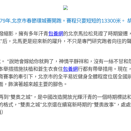
979年,北京市春節環城賽開跑。賽程只要短短的13300米。 
潑縮影，擁有多年汗青
包養網
的北京馬拉松見證了時期變遷
城”后，北馬更是迎來新的躍升，不只是專門研究跑者向往的
說。 “說她會嫁給你就夠了，神情平靜祥和，沒有一絲不甘和
本舉措措施扶植和蒼生衣食住
包養網
行都有帶舉措用。現在
育賽事的牽引下，北京市的全平易近健身全體程度位居全國
面，飾演著越來越主要的腳色。
再到“雙奧之城”，是中國改造開放光輝汗青的一個時期標誌
格式，“雙奧之城”北京還在續寫新時期的“雙奧故事”，處
攝）