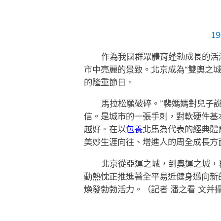
1
作為我國群眾體育蓬勃成長的活
市中亮麗的景致。北京成為“雙奧之
的隆重節日。
馬拉松願破碎。”裴媽媽對兒子
信。是城市的一張手刺，對軟硬件基
越好。在以
包養
北馬為代表的經典體
美妙生涯向往、增進人的周全成長方
北京從亞運之城，到奧運之城，
動熱忱正推進著全平易近健身邁向新的
煥發勃勃活力。（記者 潘之看 文并