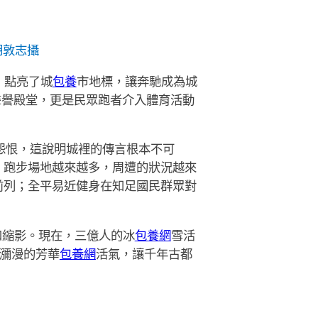
胡敦志攝
，點亮了城
包養
市地標，讓奔馳成為城
聲譽殿堂，更是民眾跑者介入體育活動
怨恨，這說明城裡的傳言根本不可
，跑步場地越來越多，周遭的狀況越來
前列；全平易近健身在知足國民群眾對
和縮影。現在，三億人的冰
包養網
雪活
處瀰漫的芳華
包養網
活氣，讓千年古都