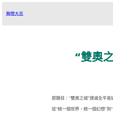
跳
至
胸懷大志
主
要
內
容
“雙奧
原題目：“雙奧之城”撲滅全平易
從“統一個世界，統一個幻想”到