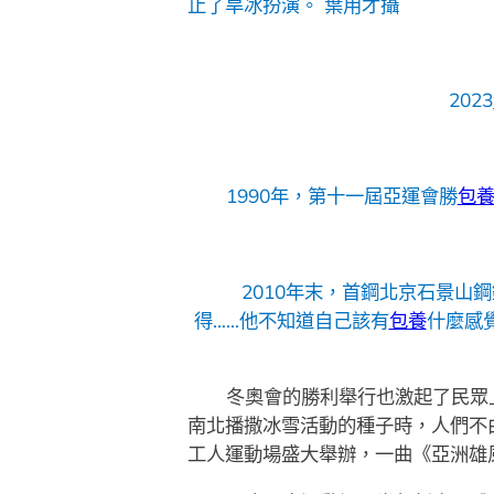
止了旱冰扮演。 葉用才攝
2023
1990年，第十一屆亞運會勝
包
2010年末，首鋼北京石景
得……他不知道自己該有
包養
什麼感
冬奧會的勝利舉行也激起了民眾
南北播撒冰雪活動的種子時，人們不由
工人運動場盛大舉辦，一曲《亞洲雄