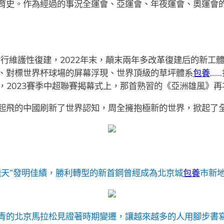
育史。作為經過的事況全運會、亞運會、年夜運會、奧運會
實行維護性復建，2022年末，顛末兩年多改革復建后的新工
措施、對標世界杯球場的屏幕浮現、世界頂級的草坪體系
包養
…
日，2023賽季中超聯賽揭幕式上，那首熟習的《亞洲雄風》再
起飛的中國刷新了世界認知，周全擁抱極新的世界，掀起了
飛天”發明佳績，勝利轉型的新首鋼曾經成為北京城
包養
市新地
青的北京馬拉松見證著時期變遷，讓越來越多的人用腳步書