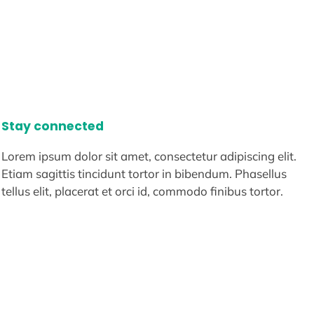
Stay connected
Lorem ipsum dolor sit amet, consectetur adipiscing elit.
Etiam sagittis tincidunt tortor in bibendum. Phasellus
tellus elit, placerat et orci id, commodo finibus tortor.