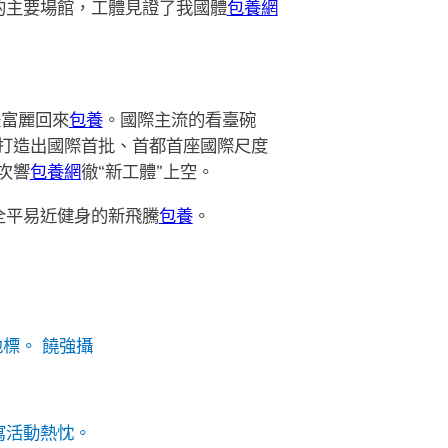
的主要場館，工體見證了我國體
包養網
體富麗回來
包養
。國際主流的看臺碗
…打造出國際首批、首都首座國際尺度
次響
包養網
徹“新工體”上空。
全平易近健身的新飛騰
包養
。
標。 饒強攝
寫活動熱忱。