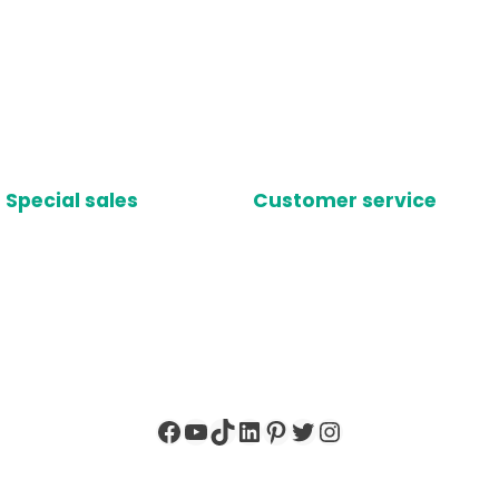
Special sales
Customer service
Facebook
YouTube
TikTok
LinkedIn
Pinterest
X
Instagram