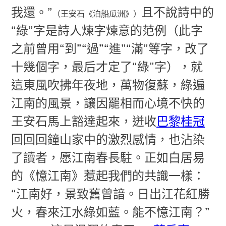
我還。”
且不說詩中的
（王安石《泊船瓜洲》）
“綠”字是詩人煉字煉意的范例（此字
之前曾用“到”“過”“進”“滿”等字，改了
十幾個字，最后才定了“綠”字），就
這東風吹拂年夜地，萬物復蘇，綠遍
江南的風景，讓因罷相而心境不快的
王安石馬上豁達起來，迸收
巴黎桂冠
回回回鐘山家中的激烈感情，也沾染
了讀者，愿江南春長駐。正如白居易
的《憶江南》惹起我們的共識一樣：
“江南好，景致舊曾諳。日出江花紅勝
火，春來江水綠如藍。能不憶江南？”