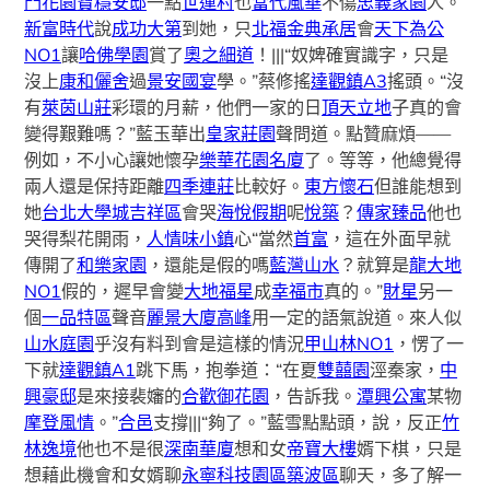
門花園
寶穩安邸
一點
世運村
也
當代風華
不傷
忠義家園
人。
新富時代
說
成功大第
到她，只
北福金典
承居
會
天下為公
NO1
讓
哈佛學園
賞了
奧之細道
！|||“奴婢確實識字，只是
沒上
康和儷舍
過
景安國宴
學。”蔡修搖
達觀鎮A3
搖頭。“沒
有
萊茵山莊
彩環的月薪，他們一家的日
頂天立地
子真的會
變得艱難嗎？”藍玉華出
皇家莊園
聲問道。點贊麻煩——
例如，不小心讓她懷孕
樂華花園名廈
了。等等，他總覺得
兩人還是保持距離
四季連莊
比較好。
東方懷石
但誰能想到
她
台北大學城吉祥區
會哭
海悅假期
呢
悅築
？
傳家臻品
他也
哭得梨花開雨，
人情味小鎮
心“當然
首富
，這在外面早就
傳開了
和樂家園
，還能是假的嗎
藍灣山水
？就算是
龍大地
NO1
假的，遲早會變
大地福星
成
幸福市
真的。”
財星
另一
個
一品特區
聲音
麗景大廈
高峰
用一定的語氣說道。來人似
山水庭園
乎沒有料到會是這樣的情況
甲山林NO1
，愣了一
下就
達觀鎮A1
跳下馬，抱拳道：“在夏
雙囍園
涇秦家，
中
興豪邸
是來接裴嬸的
合歡御花園
，告訴我。
潭興公寓
某物
摩登風情
。”
合邑
支撐|||“夠了。”藍雪點點頭，說，反正
竹
林逸境
他也不是很
深南華廈
想和女
帝寶大樓
婿下棋，只是
想藉此機會和女婿聊
永寧科技園區築波區
聊天，多了解一