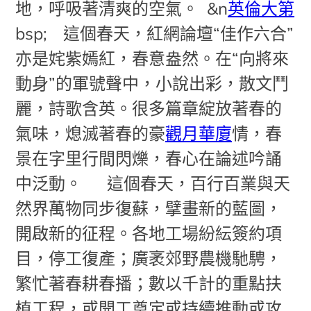
地，呼吸著清爽的空氣。
&n
英倫大第
bsp; 這個春天，紅網論壇“佳作六合”
亦是姹紫嫣紅，春意盎然。在“向將來
動身”的軍號聲中，小說出彩，散文鬥
麗，詩歌含英。很多篇章綻放著春的
氣味，熄滅著春的豪
觀月華廈
情，春
景在字里行間閃爍，春心在論述吟誦
中泛動。
這個春天，百行百業與天
然界萬物同步復蘇，擘畫新的藍圖，
開啟新的征程。各地工場紛紜簽約項
目，停工復產；廣袤郊野農機馳騁，
繁忙著春耕春播；數以千計的重點扶
植工程，或開工奠定或持續推動或攻