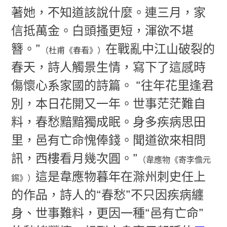
著她，不知道該說什麼。連三月，家
信抵萬金。白頭搔更短，渾欲不堪
簪。”
在戰亂中江山破裂的
（杜甫《春看》）
春天，詩人觸景生情，寫下了這感時
傷懷心系家國的詩篇。 “往年花里逢君
別，本日花開又一年。世事茫茫難自
料，春愁黯黯獨成眠。身多疾病思田
里，邑有亡命愧俸錢。聞道欲來相問
訊，西樓看月幾次圓。”
（韋應物《寄李儋元
這是韋應物暮年在滁州刺史任上
錫》）
的作品，詩人的“春愁”不只因疾病纏
身、世事難料，更因一種“邑有亡命”