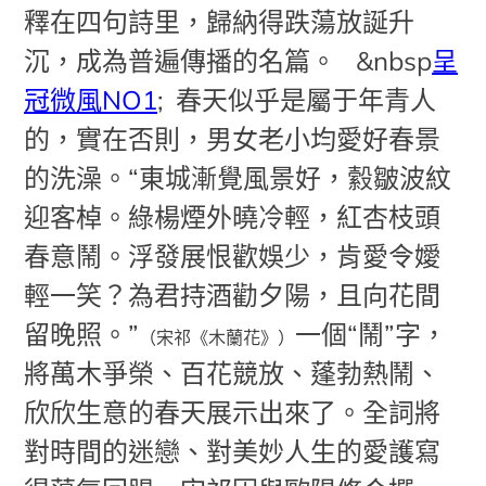
釋在四句詩里，歸納得跌蕩放誕升
沉，成為普遍傳播的名篇。
&nbsp
呈
冠微風NO1
; 春天似乎是屬于年青人
的，實在否則，男女老小均愛好春景
的洗澡。“東城漸覺風景好，縠皺波紋
迎客棹。綠楊煙外曉冷輕，紅杏枝頭
春意鬧。浮發展恨歡娛少，肯愛令嬡
輕一笑？為君持酒勸夕陽，且向花間
留晚照。”
一個“鬧”字，
（宋祁《木蘭花》）
將萬木爭榮、百花競放、蓬勃熱鬧、
欣欣生意的春天展示出來了。全詞將
對時間的迷戀、對美妙人生的愛護寫