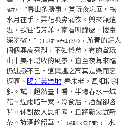
“春山多勝事，賞玩夜忘回。掬
桃花》）
水月在手，弄花噴鼻滿衣。興來無遠
近，欲往惜芳菲。南看叫鐘處，樓臺
深翠微。”
游春的詩人
（于良史《春山夜月》）
個個興高采烈，不知倦怠，有的賞玩
山中美不堪收的風景，直至夜幕來臨
仍迷戀不已，這興趣之高真是樂而忘
返啊。
陽光美樂地
“春未老，風細柳斜
斜。試上超然臺上看，半壕春水一城
花。煙雨暗千家。冷食后，酒醒卻咨
嗟。休對故人思祖國，且將新火試新
茶。詩酒趁韶華。”
“水
（蘇軾《憶江南》）