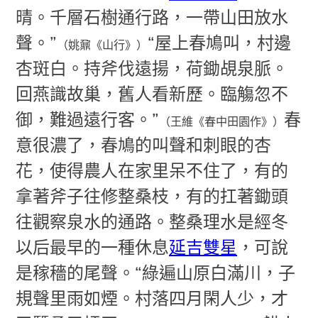
晴。千層石樹通行路，一帶山田放水
聲。”
“屋上春鳩叫，村邊
（姚鼐《山行》）
杏斑白。持斧伐遠揚，荷鋤覘泉脈。
回燕識故巢，舊人看新歷。臨觴忽不
御，難過遠行客。”
春
（王維《春中田園作》）
意很濃了，春鳩的叫聲和刺眼的杏
花，使得農人在家里呆不住了，有的
拿著斧子往修整桑枝，有的扛著鋤頭
往觀察泉水的通路。整桑理水是經冬
以后最早的一種休息
延吉雙星
，可說
是稼穡的尾聲。“綠遍山原白滿川，子
規聲里雨如煙。村落四月閑人少，才