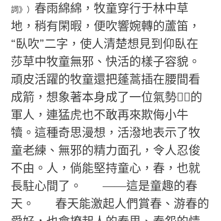
春雨綿綿，牧童穿行于林中草
詞》）
地，稍有閑暇，便吹響婉轉的蘆笛，
“臥吹”二字，使人清楚想見到仰臥在
莎草中牧童無邪、快活的樣子容貌。
頑皮活躍的牧童還把蓬蒿插在腰間看
成箭，想象著本身成了一位氣勢的
軍人，連猛虎也不敢再來欺侮小牛
犢。這種奇思漫想，活潑地表示了牧
童老練、無邪的精力面孔，令人忍俊
不由。人，倘能堅持童心，春，也就
長駐心間了。
——這是童趣的春
天。
春天能激起人們賞春、游春的
愛好，也會撩起人的春思、春怨的情