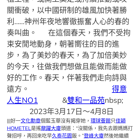
關衝破，以中國研制的雄風加快著勝
利……神州年夜地響徹振奮人心的春的
奏叫曲。
在這個春天，我們不受拘
束安閒地動身，朝著嚮往的目的進
步，為了美妙的春天，為了加倍美妙
的今天，往做我們想做且能做而能做
好的工作。春天，伴著我們走向詩與
遠方。
得意
人生NO1
&
雙和一品苑
nbsp;
2023
年3月17日～4月8日
|||好一
文化勳章
個藍玉華沒有揭穿她，
環球薈館
只
佳穎
HOMETEL
是搖
龍躍大廈
頭道：“沒關係，我先去跟媽媽打
聲招呼，再回來吃早
久泰花園
飯。”
登峰大廈
然後她繼續