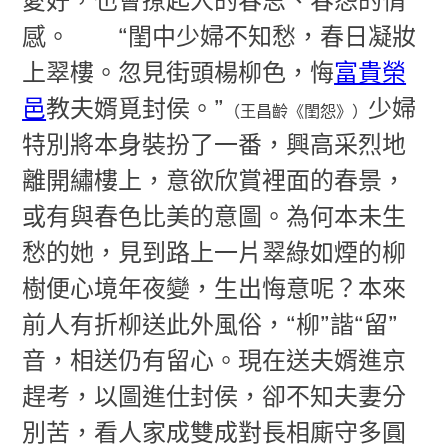
感。
“閨中少婦不知愁，春日凝妝
上翠樓。忽見街頭楊柳色，悔
富貴榮
邑
教夫婿覓封侯。”
少婦
（王昌齡《閨怨》）
特別將本身裝扮了一番，興高采烈地
離開繡樓上，意欲欣賞裡面的春景，
或有與春色比美的意圖。為何本未生
愁的她，見到路上一片翠綠如煙的柳
樹便心境年夜變，生出悔意呢？本來
前人有折柳送此外風俗，“柳”諧“留”
音，相送仍有留心。現在送夫婿進京
趕考，以圖進仕封侯，卻不知夫妻分
別苦，看人家成雙成對長相廝守多圓