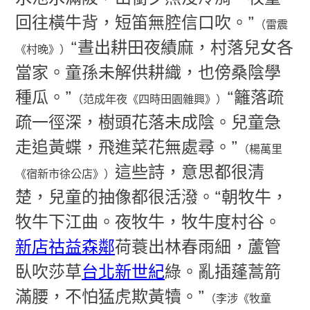
回往橫牛背，短笛無腔信口吹。”
（雷震
“晝出耕田夜績麻，村落兒女各
《村晚》）
當家。童孫未解供耕織，也傍桑陰學
種瓜。”
“籬落疏
（范成年夜《四時田園雜興》）
疏一徑深，樹頭花落未成陰。兒童急
走追黃蝶，飛進菜花無處尋。”
（楊萬里
這些詩，意思都很清
《宿新市徐公店》）
楚，兒童的抽像都很活潑。“朝牧牛，
牧牛下江曲。夜牧牛，牧牛度村谷。
新店祜益森鄰
荷蓑出林春雨細，蘆管
臥吹莎草
台北新世紀
綠。亂插蓬蒿箭
滿腰，不怕猛虎欺黃犢。”
（李涉《牧童