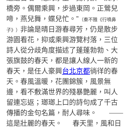
橋旁。偶爾乘興，步過東岡。正鶯兒
啼，燕兒舞，蝶兒忙。”
（秦不雅《行噴鼻
非論是晴日游春尋芳，仍是散步
子》）
游園看花，抑或乘興游覽村落，三位
詩人從分歧角度描述了蓬蓬勃勃、大
張旗鼓的春天，都是讓人線人一新的
春天，是任人豪興
台北京都
徜徉的春
天。春風溫暖，花團錦簇，風景無
邊，看不敷滿世界的殘暴艷麗，叫人
留連忘返；瑯瑯上口的詩句成了千古
傳播的金句名篇，耐人尋味。
——
這是壯麗的春天。
春天里，風和日