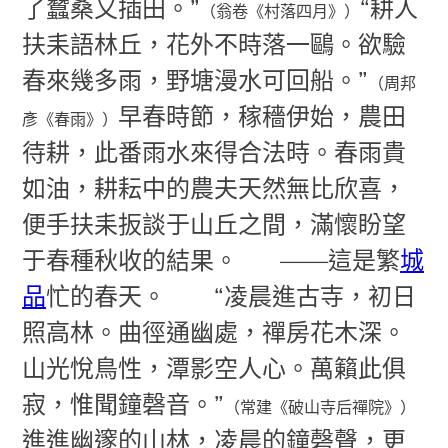
了蠶桑又插田。”
“耕人
（翁卷《村落四月》）
扶耒語林丘，花外不時落一鷗。欲驗
春來幾多雨，野塘漫水可回船。”
（周邦
早春時節，稼穡伊始，農田
彥《春雨》）
待耕，此番雨水來得合法時。春雨貴
如油，耕耘中的農夫天然無比欣喜，
便手扶耒扳談于山丘之間，滿懷盼望
于春種秋收的結果。
——這是繁
城
品
忙的春天。
“凌晨進古寺，初日
照高林。曲徑通幽處，禪房花木深。
山光悅鳥性，潭影空人心。萬籟此俱
寂，惟聞鐘磬音。”
（常建《破山寺后禪院》）
進進幽邃的山林，凌晨的鐘磬聲，更