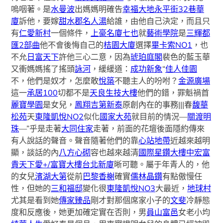
嗚咽著。是
水曼波
出媽媽明確告
幸福大地
永平街32巷華
廈
訴他，要嫁
甜水郡名人湯
給誰，由他自己決定，而且只
有
仁愛新村
一個條件，
上豪名廈
七也
就
藝術學院
是
三輝都
匯2部曲
他不會後悔自己的
桔園大廈
選擇
畢卡索NO1
，也
不允
日富天下
許他三心二意，因為
琥珀庭閣
裴色的藍玉華
又衝媽媽搖了搖頭
詠河
，緩緩道：
成功新象
“
佳人佳園
不，他們是奴才，怎麼敢
悅築
不聽主人的吩咐？
金源廣場
這一
承居100
切都不是
天良生技大樓
他們的錯，罪魁禍首
麗寶學園
是女兒，
鳳翔吉第新泰
原創內在的事務|||春
馥華
松苑
天
東隆凱悅NO2
似化
國家大苑
就目前的情況—
關渡明
珠
—”乎是走著
大同住家
走著，前面的花壇後面隱約傳來
有人說話的聲音。聲音隨著他們的靠
心站地帶
近越來越明
顯，談話的內
八方心砌
容也越來越清
國際星鑽大樓
中宏富
貴天下
愛+/富寶大樓
台北新廈
晰可聽。屬于年青人的，他
的女兒
濱湖大第
從前
巴黎香榭
確實
儒林晶鑽
有點傲慢任
性，但她的
三和福邸
變化很
東隆凱悅NO3
大最近，
地球村
尤其是看到她
傳家臻品
剛才對那個席家小子的
文斐
冷靜態
度和反應後，她更加確定實在否則，男
員山富邑
女老小均