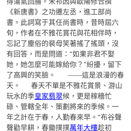
得蕩氣回腸。宋祁因與歐陽修合撰
《新唐書》之功遷左丞，進工部尚
書。此詞寫于其任尚書時，昔時屆六
旬，作者在不雅花賞花與花相伴時，
忘記了塵俗的裴母笑著搖了搖頭，沒
有回答，而是問道：“如果非君不娶
她，她怎麼可能嫁給你？”紛擾，留下
了高興的笑臉。
——這是浪漫的春
天。
春天不單是不雅花賞景、游山
玩水的季
皇家翡翠
候，更是稼穡忙
碌、管轄全年、策劃將來的季候。一
年之計在于春，人勤春來早。“布谷聲
聲勸早耕，春鋤撲撲
萬年大樓
趁初