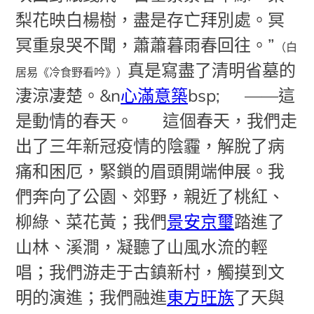
梨花映白楊樹，盡是存亡拜別處。冥
冥重泉哭不聞，蕭蕭暮雨春回往。”
（白
真是寫盡了清明省墓的
居易《冷食野看吟》）
淒涼凄楚。
&n
心滿意築
bsp; ——這
是動情的春天。
這個春天，我們走
出了三年新冠疫情的陰霾，解脫了病
痛和困厄，緊鎖的眉頭開端伸展。我
們奔向了公園、郊野，親近了桃紅、
柳綠、菜花黃；我們
景安京璽
踏進了
山林、溪澗，凝聽了山風水流的輕
唱；我們游走于古鎮新村，觸摸到文
明的演進；我們融進
東方旺族
了天與