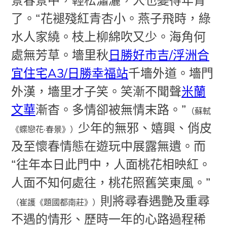
了。“花褪殘紅青杏小。燕子飛時，綠
水人家繞。枝上柳綿吹又少。海角何
處無芳草。墻里秋
日勝好市吉/浮洲合
宜住宅A3/日勝幸福站
千墻外道。墻門
外漢，墻里才子笑。笑漸不聞聲
米蘭
文華
漸杳。多情卻被無情末路。”
（蘇軾
少年的無邪、嬉興、俏皮
《蝶戀花·春景》）
及至懷春情態在遊玩中展露無遺。而
“往年本日此門中，人面桃花相映紅。
人面不知何處往，桃花照舊笑東風。”
則將尋春遇艷及重尋
（崔護《題國都南莊》）
不遇的情形、歷時一年的心路過程稀