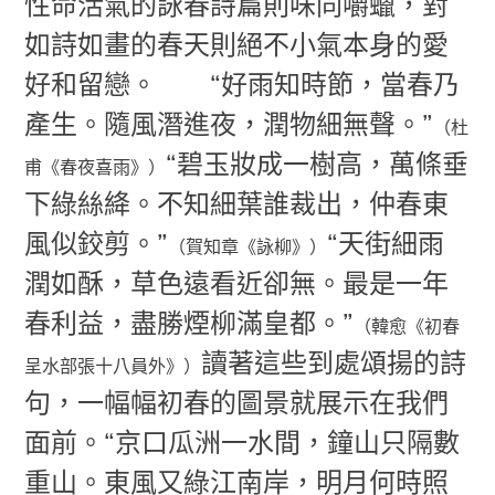
性命活氣的詠春詩篇則味同嚼蠟，對
如詩如畫的春天則絕不小氣本身的愛
好和留戀。
“好雨知時節，當春乃
產生。隨風潛進夜，潤物細無聲。”
（杜
“碧玉妝成一樹高，萬條垂
甫《春夜喜雨》）
下綠絲絳。不知細葉誰裁出，仲春東
風似鉸剪。”
“天街細雨
（賀知章《詠柳》）
潤如酥，草色遠看近卻無。最是一年
春利益，盡勝煙柳滿皇都。”
（韓愈《初春
讀著這些到處頌揚的詩
呈水部張十八員外》）
句，一幅幅初春的圖景就展示在我們
面前。
“京口瓜洲一水間，鐘山只隔數
重山。東風又綠江南岸，明月何時照