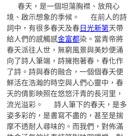
春
天，是一個坦蕩胸襟、放飛心
境、啟示想象的季候。
在前人的詩
詞中，有很多春天及春
日光新第
天帶
給人們的感觸感
金富都
染。當青帝將
春天派往人世，無窮風景與美妙便涌
向了詩人筆端，詩擁抱著春，春化作
了詩。詩與春的融合，一個個春天便
鮮活在浩瀚的時空與人們心靈中，春
天的倩影映照在悠悠汗青的長河里，
流光溢彩。
詩人筆下的春天，是多
姿多彩的，是書寫不盡的，甚至是揣
摩不透耐人尋味的。而我們，對佈滿