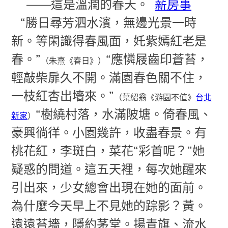
——這是溫潤的春天。
薪房事
“勝日尋芳泗水濱，無邊光景一時
新。等閑識得春風面，奼紫嫣紅老是
春。”
“應憐屐齒印蒼苔，
（朱熹《春日》）
輕敲柴扉久不開。滿園春色關不住，
一枝紅杏出墻來。”
（葉紹翁《游園不值》
台北
“樹繞村落，水滿陂塘。倚春風、
新家
）
豪興徜徉。小園幾許，收盡春景。有
桃花紅，李斑白，菜花“彩首呢？”她
疑惑的問道。這五天裡，每次她醒來
引出來，少女總會出現在她的面前。
為什麼今天早上不見她的踪影？黃。
遠遠苔墻，隱約茅堂。揚青旗、流水