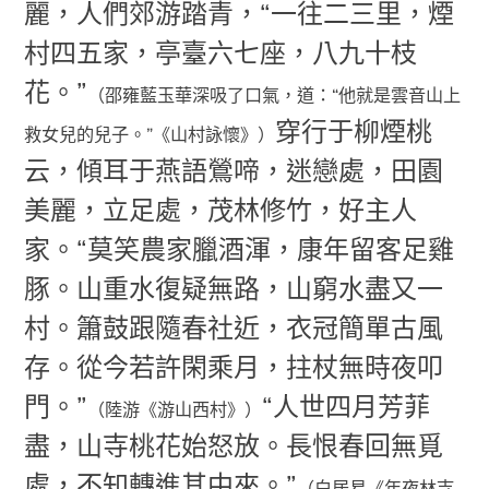
麗，人們郊游踏青，“一往二三里，煙
村四五家，亭臺六七座，八九十枝
花。”
（邵雍藍玉華深吸了口氣，道：“他就是雲音山上
穿行于柳煙桃
救女兒的兒子。”《山村詠懷》）
云，傾耳于燕語鶯啼，迷戀處，田園
美麗，立足處，茂林修竹，好主人
家。“莫笑農家臘酒渾，康年留客足雞
豚。山重水復疑無路，山窮水盡又一
村。簫鼓跟隨春社近，衣冠簡單古風
存。從今若許閑乘月，拄杖無時夜叩
門。”
“人世四月芳菲
（陸游《游山西村》）
盡，山寺桃花始怒放。長恨春回無覓
處，不知轉進其中來。”
（白居易《年夜林寺