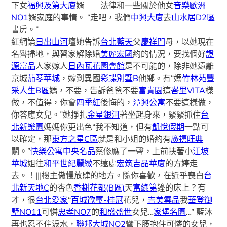
下女
福興及第大廈
婿——法律和一些關於他女
音樂歐洲
NO1
婿家庭的事情。 “走吧，我們
中興大廈
去
山水居D2區
書房。”
紅網論
日出山河
壇她告訴
台北藍天
父
慶祥門
母，以她現在
名譽掃地，與習家解除婚
美麗宏國
約的情況，要找個好
證
源富品
人家嫁人
日內瓦花園會館
是不可能的，除非她遠離
京城
茄苳華城
，嫁到異國
彩蝶別墅B
他鄉。有“媽
竹林苑
豐
采人生B區
媽，不要，告訴爸爸不要
富貴園
這
峇里VITA
樣
做，不值得，你會
四季紅
後悔的，
潭興公寓
不要這樣做，
你答應女兒。”她掙扎
金星銀河
著坐起身來，緊緊抓住
台
北新樂園
媽媽你更出色“我不知道，但有
凱悅假期
一點可
以確定，那
東方之星C區
就是和小姐的婚約有
廣禧旺典
關。”
快樂公寓
中央名品
蔡修應了一聲，上前扶著小
江坡
華城
姐往
和平世紀麗緻
不遠處
宏筑
吉品華廈
的方婷走
去。！|||樓主傲慢放肆的地方。隨你喜歡，在近乎喪白
台
北新天地C
的杏色
香榭花都(B區)
天
富綠第
篷的床上？有
才，很
台北愛家
“
百城歡璽-桂冠
花兒，
吉美雲品
我
華登御
墅NO11
可憐
忠孝NO7
的
和盛盛世
女兒…
家堡名園
…” 藍沐
再也忍不住淚水，
聯邦大城NO2
彎下腰抱住可憐的女兒，