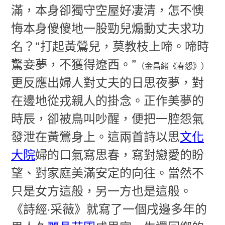
滿，本身卻獨守空屋好凄清，怎不懊
悔本身傻傻地一股勁兒煽動丈夫求功
名？“打起黃鶯兒，莫教枝上啼。啼時
驚妾夢，不獲得遼西。”
（金昌緒《春怨》）
更反應出婦人對丈夫的日思夜夢，對
在邊地從戎親人的掛念。正作美夢的
時辰，卻被鳥叫吵醒，便把一腔怨氣
發泄在黃鶯身上。這兩首詩以思
文化
大院
婦的口氣寫思春，寫對戀愛的盼
望、對家庭美滿安定的向往。當然不
只是女方這般，另一方也是這般。
《詩經·采薇》就寫了一個戌邊多年的