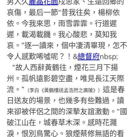
男人久
麗晶花園
戍思家、生還回鄉的
哀傷，最后一節“昔我往矣，楊柳依
依。今我來思，雨雪霏霏。行道遲
遲，載渴載饑。我心酸悲，莫知我
哀。”逐一讀來，個中凄清畢現，怎不
令人感歎唏噓呢？！
&
總督府
nbsp;
“故人西辭黃鶴往，煙花三月下揚
州。孤帆遠影碧空盡，唯見長江天際
流。”
這是春
（李白《黃鶴樓送孟浩然之廣陵》）
日送友的場景，也幾多有些難過，讀
來卻被伴侶之間的深摯友誼激動。“國
破江山在，城春草木深。感時花濺
淚，恨別鳥驚心。狼煙蔡修無語的看