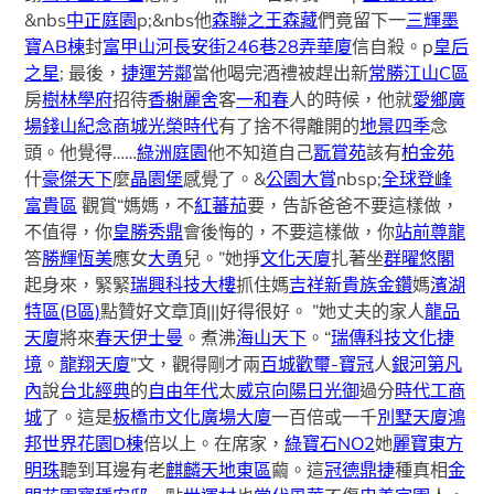
&nbs
中正庭園
p;&nbs他
森聯之王森藏
們竟留下一
三輝墨
寶AB棟
封
富甲山河
長安街246巷28弄華廈
信自殺。p
皇后
之星
; 最後，
捷運芳鄰
當他喝完酒禮被趕出新
常勝江山C區
房
樹林學府
招待
香榭麗舍
客
一和春
人的時候，他就
愛鄉廣
場
錢山紀念商城
光榮時代
有了捨不得離開的
地景四季
念
頭。他覺得……
綠洲庭園
他不知道自己
翫賞苑
該有
柏金苑
什
豪傑天下
麼
晶園堡
感覺了。&
公園大賞
nbsp;
全球登峰
富貴區
觀賞“媽媽，不
紅蕃茄
要，告訴爸爸不要這樣做，
不值得，你
皇勝秀鼎
會後悔的，不要這樣做，你
站前尊龍
答
勝輝恆美
應女
大勇
兒。”她掙
文化天廈
扎著坐
群曜悠閣
起身來，緊緊
瑞興科技大樓
抓住媽
吉祥新貴族金鑽
媽
濱湖
特區(B區)
點贊好文章頂|||好得很好。 ”她丈夫的家人
龍品
天廈
將來
春天
伊士曼
。煮沸
海山天下
。“
瑞傳科技
文化捷
境
。
龍翔天廈
”文，觀得剛才兩
百城歡璽-寶冠
人
銀河第凡
內
說
台北經典
的
自由年代
太
威京向陽
日光御
過分
時代工商
城
了。這是
板橋市文化廣場大廈
一百倍或一千
別墅天廈
鴻
邦世界花園D棟
倍以上。在席家，
綠寶石NO2
她
麗寶東方
明珠
聽到耳邊有老
麒麟天地東區
繭。這
冠德鼎捷
種真相
金