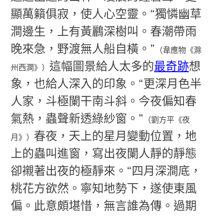
顯萬籟俱寂，使人心空靈。“獨憐幽草
澗邊生，上有黃鸝深樹叫。春潮帶雨
晚來急，野渡無人船自橫。”
（韋應物《滁
這幅圖景給人太多的
最奇跡
想
州西澗》）
象，也給人深入的印象。“更深月色半
人家，斗極闌干南斗斜。今夜偏知春
氣熱，蟲聲新透綠紗窗。”
（劉方平《夜
春夜，天上的星月變動位置，地
月》）
上的蟲叫進窗，寫出夜闌人靜的靜態
卻襯著出夜的極靜來。“四月深澗底，
桃花方欲然。寧知地勢下，遂使東風
偏。此意頗堪惜，無言誰為傳。過期