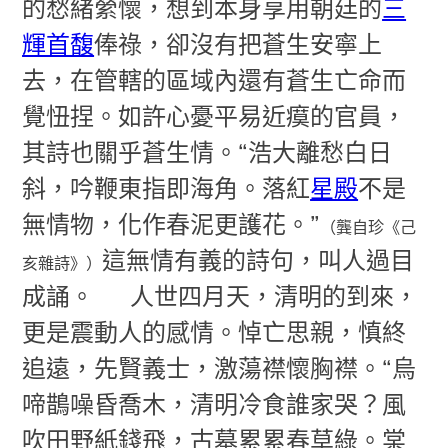
的愁緒縈懷，想到本身享用朝廷的
三
輝首馥
俸祿，卻沒有把蒼生安寧上
去，在管轄的區域內還有蒼生亡命而
覺忸捏。如許心憂平易近瘼的官員，
其詩也關乎蒼生情。“浩大離愁白日
斜，吟鞭東指即海角。落紅
星殿
不是
無情物，化作春泥更護花。”
（龔自珍《己
這無情有義的詩句，叫人過目
亥雜詩》）
成誦。
人世四月天，清明的到來，
更是震動人的感情。悼亡思親，慎終
追遠，先賢義士，激蕩襟懷胸襟。“烏
啼鵲噪昏喬木，清明冷食誰家哭？風
吹田野紙錢飛，古墓累累春草綠。棠