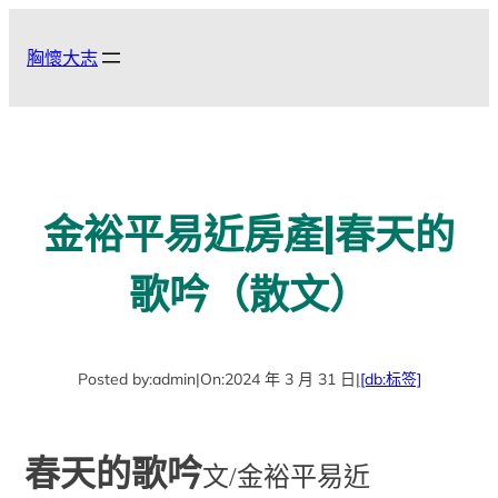
跳
至
胸懷大志
主
要
內
容
金裕平易近房產|春天的
歌吟（散文）
Posted by:
admin
|
On:
2024 年 3 月 31 日
|
[db:标签]
春天的歌吟
文/金裕平易近