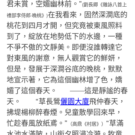
君未賞，空媚幽林前。”
(劉長卿《雜詠八首上
在我看來，固然深澗底的
禮部李侍郎·晚桃》)
桃花到四月才開，但究竟被東風照料
到了，綻放在地勢低下的水邊，一種
不爭不傲的文靜美。即便沒誰轉達它
對東風的謝意，無人觀賞它的鮮妍，
但是，發展于深澗谷底的晚桃，默默
地宣示著，它為這個幽林增了色，嬌
媚了這個春天。
——這是靜謐的春
天。
“草長鶯
儷園大廈
飛仲春天，
拂堤楊柳醉春煙。兒童散學回來早，
忙趁春風放紙鳶。”
“草滿
（高鼎《村居》）
水池水滿陂，山銜夕照浸冷漪。牧童