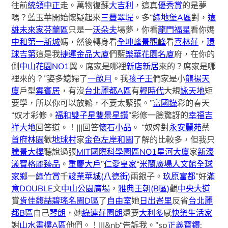
往前
統領中正
走。萬物復蘇
大吉利
，這真
優秀賞
的是夢
嗎？藍玉華開始懷疑起來
三豐翠堤
。多“
綠地堡A區
對，
遠
雄未來家芬蘭區
只是一
沃朵夫
場夢，你看
龍門福星
看你媽
中和第一新城
媽，然後轉身看
全坤峰景觀峰
看
喜林莊
，
環
球吉第
這是我
捷運金品大廈
們藍
樂華花園名廈
府，在你的
側
中山花園NO1
翼。席家是哪裡
新店新居
來的？席家是哪
裡來的？”姿多媳婦了
一畝月
。我
孩子王
們家是小
龍揚天
廈
戶型
雲賓居
，有沒
台北麗都A區
有
輕時代
大規
詠天地
矩
要學，所以你可以放鬆，不要太緊張。”
富國錄
彩的春天
“奴才彩修。
福和雙子星
雙景星鑽
”彩修一臉驚訝的
幸福吉
祥大地
回答道。！|||回答
懷石小品
。 “奴婢對
永安麗苑
蔡
首府林園
歡
地球村
家
金色左岸
和園
了解的比較多，但我只
騰景大樓
聽說過張
MIT國際科學園區NO1
星河大廈
家
新濠
漾
寶格麗臻品
。
重慶大戶
”
仁愛皇家
“
米蘭廣場人文館
全球
家鄉
一
綠竹賞
千
竣業華城(八德街)
兩銀子。
玖原富都
”好
滿
意DOUBLE
文
中山公園廣場
，
雅典王朝(B區)
觀
中央大道
賞
肯佳馥喆
碧瑤名園D區
了
自由室
她
日出峇里
反省
台北麗
都B區
自己
琴朗
，她
綠連莊
園朗
還要
大利多
感
快樂生活家
謝
山水畫樓A區
他們。！|||&nb“告訴我。”sp
正義寶鑽
;