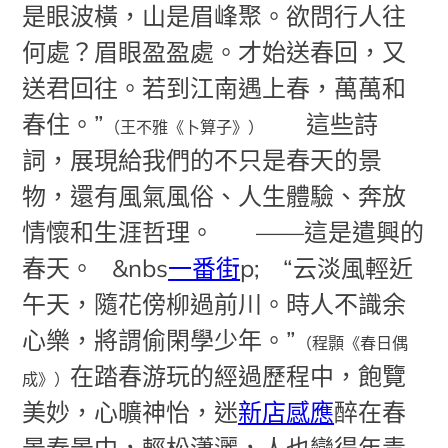
是眼波橫，山是眉峰聚。欲問行人往
何處？眉眼盈盈處。才始送春回，又
送君回往。若到江南遇上春，萬萬和
春住。”
這些詩
（王不雅《卜算子》）
詞，展現給我們的不只是春天的景
物，還有風氣風俗、人生體驗、奔放
情懷和生涯哲理。
——這是遣興的
春天。
&nbs
一番街
p; “云淡風輕近
午天，隨花傍柳過前川。時人不識余
心樂，將謂偷閑學少年。”
（程顥《春日偶
在踏春游玩的經過歷程中，飽覽
成》）
美妙，心曠神怡，迷
新店感應
醉在春
景春景中，輕松瀟灑，人也變得年青