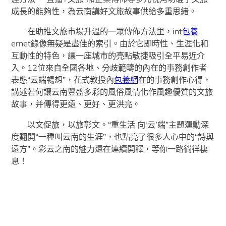
成長的能夠性，為云南講好文旅故事供給多重思緒。
在助推文旅市場升溫的一眾傳佈方法里，int
包養
ernet錄像無疑是盡佳的索引。由於它即時性、生涯化和
互動性的特色，讓一座城市的亮點敏捷吸引全平易近介
入。12位來自全國各地、分歧範疇的內在的事務創作者
表態“云端暢想”，花式教授內
包養網
在的事務創作心得，
講述若何讓云南豐盛多彩的風俗風情化作風趣優質的文旅
故事，并傳得更遠、更好、更洪亮。
以文促旅，以旅彰文。“重生活 向‘云’端”主題運動深
度翻開“一種叫云南的生涯”，也點亮了很多人心中的“詩與
遠方”。彩云之南的魅力還在連續開釋，等你一路徜徉棲
息！