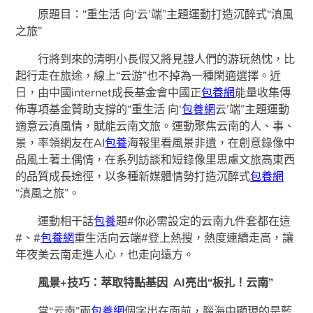
原題目：“重生活 向‘云’端”主題運動打造沉醉式“滇風
之旅”
行將到來的清明小長假又將見證人們的游玩熱忱，比
起行走在旅途，線上“云游”也不掉為一種閑適選擇。近
日，由中國internet成長基金會中國正
包養網
能量收集傳
佈專項基金贊助支撐的“重生活 向‘
包養網
云’端”主題運動
適意云滇風情，賦能云南文旅。運動聚焦云南的人、事、
景，率領網友在AI
包養
海報里看風景非遺，在創意錄像中
品風土著土偶情，在系列訪談和短錄像里思慮文旅高東西
的品質成長途徑，以多種新媒體情勢打造沉醉式
包養網
“滇風之旅”。
運動相干話
包養
題#你必需設定的云南九件套都在這
#、#
包養網
重生活向云端#登上熱搜，熱度連續走高，讓
年夜美云南走進人心，也走向遠方。
風景+技巧：萃取特點基因 AI亮出“板扎！云南”
當“云南”兩
包養網
個字出在面前，腦海中顯現的是藍