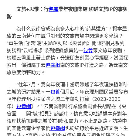
文旅+思惟：行
包養
業年夜咖集結 切磋文旅IP的事與
勢
為什么云南會成為良多人心中的“詩與遠方”？資本豐
盛的云南若何在競爭劇烈的文旅市場中閃爍更多光線？
“重生活 向‘云’端”主題運動以《央會面》開“城”相見系列
訪談和“云端暢想”系列短錄像集結一
包養
眾文旅年夜咖，
梳理云熏風土著土偶情，分送朋友創業心得經歷，試圖探
索出一條獨屬于云
包養網
南的文旅IP打造之路，為云南文
旅熱度添薪助力。
“往年7月，我向年夜理市當局陳述了年夜理扶植咖啡
之城的研討結果。一
包養
個月后，年夜理州國民當局發布
《年夜理州扶植咖啡之城三年舉動打算（2023-2025
年）
包養網
》。” 云南省咖啡行業協會副會長胡路在《央
會面——開“城”相見》訪談中，情真意切地講述本身對年
夜理扶植“咖啡之城”的期盼和盡力。不止是胡路，訪談中
的其他云南企業家們
包養網
也紛紜繚繞平易近族文明、生
涯方法、“直播+文旅”和企業傳佈等多元視角切磋了文旅