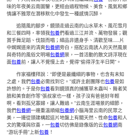
味的年夜美云南圖鑒，更經由過程物候、美食、風氣和鄉
情讓不雅眾在潛移默化中發生一種感情沉醉。
追隨風的腳步，鏡頭走過云南的山水草木、風花雪月
和三餐四時，率領我
包養
們看過三江并流、萬物發展；觀
賞手舞足蹈、伐鼓而唱；細品非遺身手、清歡至味……片
中娓娓道來的清爽
包養網
旁白，搭配云南誘人的天然風景
與奇特的風俗文明場
包養網
景，一首活動的散文詩浮現在
面
包養
前，讓人不覺慢上去，覺得“偷得浮生半日閑”。
作家福樓拜說：“即便是最纖細的事物，也含有未知
之處，我們
包養
必需找到它。”或許主創團隊也
包養
是如
許想的。于是你
包養
看到鏡頭真的捕獲草木蟲叫、舞者笑
臉和美食創作等“張叔家也一樣，孩子沒有爸爸好年輕
啊。看到孤兒寡婦，讓人難過。”云南生涯場景的細節，
我們
包養網
一邊重溫順縮
包養網
小腦海里云南的民眾之
美，一邊從頭建構起這片地盤上有關天然、性命
包養
和人
文的驚嘆與欣喜，一
包養
切仿佛是錄像版的云
包養網
南
“游玩手冊”上新
包養
！