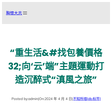
跳
至
胸懷大志
主
要
內
容
“重生活&#找包養價格
32;向‘云’端”主題運動打
造沉醉式“滇風之旅”
Posted by:
admin
|
On:
2024 年 4 月 4 日
|
不知所措
[db:标签]