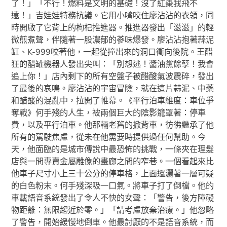
了！」「不行！燃料是文明的基礎！沒了紅棗我飛不
遠！」吉娃娃特務抗議。它用小嘴咬住廖沾沾的衣領，同
時開啟了它背上的枸杞推進器。推進器發出「滋滋」的輕
微煎煮聲，伴隨著一股濃郁的蔘味爆發。廖沾沾抱著蒜泥
缸、K-999咬著他，一起從撞出來的洞口衝向後院。王醋
狂的醋罐機器人發出尖叫：「別想逃！醬油黨餘孽！我會
追上你！」店內剩下的所有空盤子被醋酸氣波震碎，發出
了最後的哀鳴。廖沾沾的宇宙冒險，就在這片蒜泥、中藥
和醋酸的混亂中，拉開了帷幕。《平行泊車維度：車位爭
奪戰》何手殘的人生，被兩個巨大的陰影籠罩著：停車
費，以及平行泊車。他那輛老舊的掀背車，彷彿繼承了他
所有的駕駛焦慮，從未在他需要時提供過任何幫助。今
天，他面臨的是城市傳說中最恐怖的挑戰，一條夾在理髮
店與一間專賣金屬雕像的畫廊之間的窄巷。一個看起來比
他車子尺寸小上三十公分的停車格，上面還灑著一層可疑
的白色粉末。何手殘深吸一口氣。將車子打了倒檔。他的
車載語音系統發出了令人不快的女聲：「警告，後方障礙
物距離：無限趨近於零。」「請考慮放棄治療。」他忽略
了警告，開始緩慢地倒車。他最討厭的不是語音系統，而