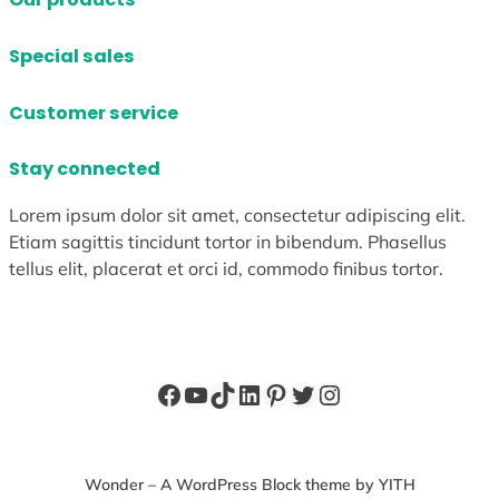
Special sales
Customer service
Stay connected
Lorem ipsum dolor sit amet, consectetur adipiscing elit.
Etiam sagittis tincidunt tortor in bibendum. Phasellus
tellus elit, placerat et orci id, commodo finibus tortor.
Facebook
YouTube
TikTok
LinkedIn
Pinterest
X
Instagram
Wonder – A WordPress Block theme by YITH