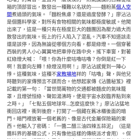
箱的頂部冒出，散發出一種難以名狀的——麵粉蒸
個人空
間
煮過頭的氣味。「麵粉焦慮？還是過度發酵？」廖沾沾
是個醬料學家，對所有食物相關的氣味都極度敏感。他聞
出來了，這是一種只有在極度巨大的麵團因為壓力過大而
散發出的氣味。街上的行人陷入了混亂。汽車不知道該走
還是該停，因為無論從哪個方向看，都是綠燈。一個穿著
西裝的男人小心翼翼地把車停在路中央，搖下車窗，對著
紅綠燈大喊：「喂！你為什麼咕嚕咕嚕？你倒是紅一下
啊！我要向左轉！綠燈沒用啊！」廖沾沾感覺到一陣心
悸。這種氣味，這種不
家教場地
祥的「咕嚕」聲，與他兒
時聽到的家傳預言不謀而合。他想起家傳《沾醬秘笈》裡
記載的第一句：「當世間萬物的交通都被麵皮的氣味籠
罩，且燈號恒綠、聲如湯沸時，便是宇宙水餃臨界點到來
之時。」「七點五個地球年…怎麼這麼快？」廖沾沾猛地
衝回店裡，衝到後廚，打開了一個藏在舊冰櫃後面的暗
門。暗門裡放著一個老舊的、像是古代金屬保險箱的東
西。他輸入了密碼：「一醬二醋三油四辣五蒜泥」（這是
醬料界的基礎公式，只有像他這樣的傳統派才會用）。保