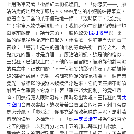
上用毛筆寫著「極品紅棗枸杞燃料」。「你怎麼——」廖
沾沾驚訝地瞪大了眼睛。K-999用它的小短腿站得筆直，
戴著白色手套的爪子優雅地一揮：「沒時間了，沾沾先
生！宇宙水餃快要拉肚子了！我們必須在你被醋酸離子炮
鎖定前離開！」話音未落，一股極致尖
1對1教學
銳、刺
鼻的酸氣猛地從店門口灌入，伴隨著一個狂妄自大的電子
音效：「警告！這裡的醬油比例嚴重失衡！百分之九十九
點九九的醋，才是真理！」廖沾沾知道，這是他的宿敵，
王醋狂，已經找上門了。他的宇宙冒險，被迫從他對蒜泥
的焦慮中，正式開始了。一個狂妄的影子佔滿了那扇被撞
破的牆門邊緣，光線一瞬間被極端的酸氣扭曲。一個閃閃
發光、像醋罐的機器人緩緩漂浮進來，它的底座還不斷噴
射著白色醋霧。它身上掛著「醋狂派大勝利」的霓虹燈
牌，閃爍得讓人眼睛發疼，同時發出警報。王醋狂的聲
共
享空間
音再次響起，這次帶著金屬回音的嘲弄，刺耳得像
是磨砂紙。「廖沾沾！你那充滿腐敗氣味的蒜泥，是對醬
料學的侮辱！必須淨化！」「你
共享會議室
將為你那百分
之五的醬油，以及百分之九十五的邪惡蒜頭付出代價！」
醋罐機器人的頂端裂開，露出了一個巨大的管口，正在聚