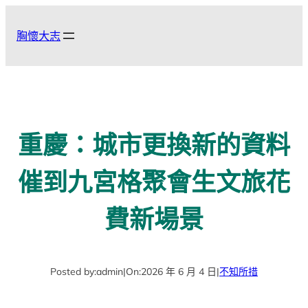
跳
至
胸懷大志
主
要
內
容
重慶：城市更換新的資料
催到九宮格聚會生文旅花
費新場景
Posted by:
admin
|
On:
2026 年 6 月 4 日
|
不知所措