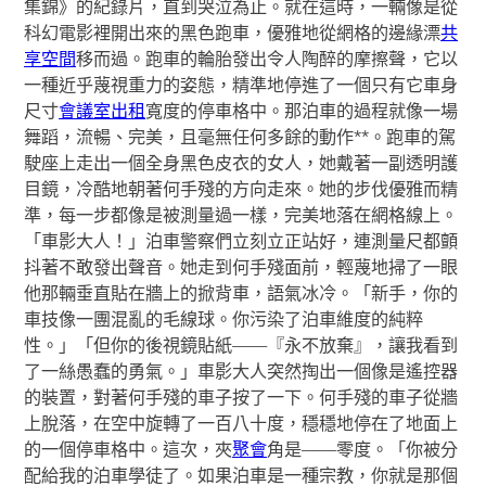
集錦》的紀錄片，直到哭泣為止。就在這時，一輛像是從
科幻電影裡開出來的黑色跑車，優雅地從網格的邊緣漂
共
享空間
移而過。跑車的輪胎發出令人陶醉的摩擦聲，它以
一種近乎蔑視重力的姿態，精準地停進了一個只有它車身
尺寸
會議室出租
寬度的停車格中。那泊車的過程就像一場
舞蹈，流暢、完美，且毫無任何多餘的動作**。跑車的駕
駛座上走出一個全身黑色皮衣的女人，她戴著一副透明護
目鏡，冷酷地朝著何手殘的方向走來。她的步伐優雅而精
準，每一步都像是被測量過一樣，完美地落在網格線上。
「車影大人！」泊車警察們立刻立正站好，連測量尺都顫
抖著不敢發出聲音。她走到何手殘面前，輕蔑地掃了一眼
他那輛垂直貼在牆上的掀背車，語氣冰冷。「新手，你的
車技像一團混亂的毛線球。你污染了泊車維度的純粹
性。」「但你的後視鏡貼紙——『永不放棄』，讓我看到
了一絲愚蠢的勇氣。」車影大人突然掏出一個像是遙控器
的裝置，對著何手殘的車子按了一下。何手殘的車子從牆
上脫落，在空中旋轉了一百八十度，穩穩地停在了地面上
的一個停車格中。這次，夾
聚會
角是——零度。「你被分
配給我的泊車學徒了。如果泊車是一種宗教，你就是那個