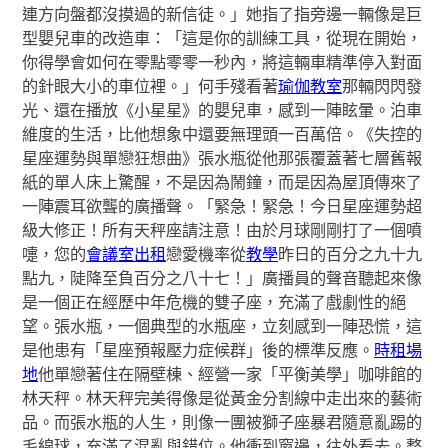
連方向盤都沒摸過的新信徒。」她指了指旁邊一輛像是巨
型嬰兒車的改造車：「這是你的訓練工具，從現在開始，
你得學會如何在零點零零一秒內，將這輛車精準停入對面
的針眼大小的車位裡。」何手殘看著
瑜伽教室
那輛閃閃發
光、還在播放《小星星》的嬰兒車，感到一陣眩暈。泊車
維度的生活，比他想象中還要無理頭一百萬倍。《失控的
星座運勢與單戀狂想曲》張水瓶從他那張覆蓋著七層舊報
紙的單人床上驚醒，不是因為鬧鐘，而是因為屋頂傳來了
一陣震耳欲聾的廣播聲。「緊急！緊急！今日星座運勢超
級大修正！所有天秤座請注意！由於月球剛剛打了一個噴
嚏，您的
會議室出租
戀愛機率從
教學
昨日的百分之九十九
點九，陡降至負百分之八十七！」廣播員的聲音聽起來像
是一個正在經歷中年危機的雙子座，充滿了戲劇性的絕
望。張水瓶，一個典型的水瓶座，立刻感到一陣恐慌，這
是他患有「星座預報壓力症候群」後的標準反應。
時租場
地
他單戀著住在隔壁棟、經營一家「平衡美學」咖啡館的
林天秤。林天秤完美得像是從黃金分割線中走出來的藝術
品。而張水瓶的人生，則像一團被獅子座暴君隨意亂踢的
毛線球，充滿了混亂與錯位。他衝到窗邊，往外看去。整