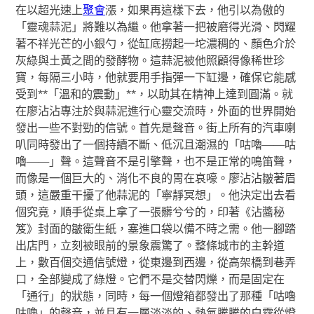
在以超光速上
聚會
漲，如果再這樣下去，他引以為傲的
「靈魂蒜泥」將難以為繼。他拿著一把被磨得光滑、閃耀
著不祥光芒的小銀勺，從缸底撈起一坨濃稠的、顏色介於
灰綠與土黃之間的發酵物。這蒜泥被他照顧得像稀世珍
寶，每隔三小時，他就要用手指彈一下缸邊，確保它能感
受到**「溫和的震動」**，以助其在精神上達到圓滿。就
在廖沾沾專注於與蒜泥進行心靈交流時，外面的世界開始
發出一些不對勁的信號。首先是聲音。街上所有的汽車喇
叭同時發出了一個持續不斷、低沉且潮濕的「咕嚕——咕
嚕——」聲。這聲音不是引擎聲，也不是正常的鳴笛聲，
而像是一個巨大的、消化不良的胃在哀嚎。廖沾沾皺著眉
頭，這嚴重干擾了他蒜泥的「寧靜冥想」。他決定出去看
個究竟，順手從桌上拿了一張髒兮兮的，印著《沾醬秘
笈》封面的皺衛生紙，塞進口袋以備不時之需。他一腳踏
出店門，立刻被眼前的景象震驚了。整條城市的主幹道
上，數百個交通信號燈，從東邊到西邊，從高架橋到巷弄
口，全部變成了綠燈。它們不是交替閃爍，而是固定在
「通行」的狀態，同時，每一個燈箱都發出了那種「咕嚕
咕嚕」的聲音，並且有一層淡淡的、熱氣騰騰的白霧從燈