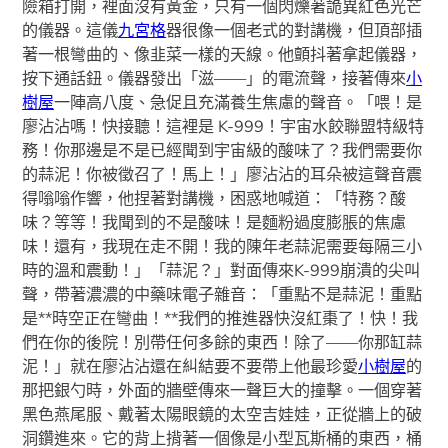
險箱打開，裡面沒有黃金，只有一個閃爍著詭異紅色光芒
的儀器。這儀
九宮格
器很像一個老式的對講機，但頂部插
著一根彎曲的、像韭菜一樣的天線。他顫抖著拿起儀器，
按下通話鈕。儀器發出「滋——」的電流聲，接著傳來
小
樹屋
一陣高八度、急促且充滿養生焦慮的聲音。「喂！是
廖沾沾嗎！快接聽！這裡是 K-999！宇宙水餃聯盟特級特
務！你那邊是不是已經聞到宇宙級的酸味了？我們需要你
的蒜泥！你被徵召了！馬上！」廖沾沾的耳朵被這聲音震
得嗡嗡作響，他捏著對講機，困惑地喊道：「特務？酸
味？等等！我聞到的不是酸味！是麵粉過度膨脹的焦慮
味！還有，我現在走不開！我的陳年老蒜泥需要每隔三小
時的溫和震動！」「蒜泥？」對面傳來K-999崩潰的尖叫
聲，帶著濃濃的中藥味電子雜音：「重點不是蒜泥！重點
是**時空正在彎曲！**我們的推進器快沒紅棗了！快！我
們在你的後院！別帶任何多餘的東西！除了——你那缸蒜
泥！」就在廖沾沾還在糾結要不要帶上他最珍愛
小樹屋
的
那把銀勺時，外面的牆壁傳來一聲巨大的撞擊。一個穿著
黑色燕尾服、戴著太陽眼鏡的太空吉娃娃，正從牆上的破
洞鑽進來。它的背上揹著一個像是小型瓦斯桶的東西，桶