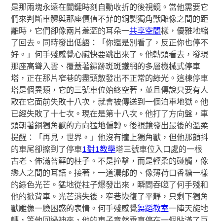
是那兩塊永遠在關鍵時刻自動收折的後視鏡。當他需要它
們來判斷車體與那座價值不菲的銅製獨角獸雕像之間的距
離時，它們卻像兩片羞澀的耳朵一
共享空間
樣，優雅地縮
了回去。同時發出低語：「你還是別看了，反正你也停不
好。」何手殘感覺心臟快要跳出來了。他轉頭看去，發現
那座高聳入雲、覆蓋著鏽跡斑斑鐵網的多層機械式停車
塔，正在那片窄巷的盡頭散發出不正常的綠光。這棟停車
塔是個異類，它的三號車位始終空著，並且傳說只要有人
敢在它面前失敗十八次，就會被傳送到一個泊車地獄。他
已經失敗了十七次。現在是第十八次。他打了方向盤，車
頭朝著銅獨角獸的方向猛地偏轉。後視鏡發出最後的溫柔
提醒：「再見，世界。」他沒有撞上獨角獸，但他那顫抖
的車尾卻擦到了停車
1對1教學
塔三號車位入口處的一根
古老、佈滿苔蘚的柱子。不是撞擊，而是輕柔的碰觸，像
戀人之間的耳語。接著，一道濃郁的、像薄荷口香糖一樣
的綠色光芒。猛地從柱子爆發出來，瞬間吞噬了何手殘和
他的掀背車。光芒消失後，窄巷恢復了平靜，只剩下獨角
獸雕像一臉困惑的表情。何手殘感覺
舞蹈教室
一陣天旋地
轉，等他回過神來，他的車子竟然垂直停在一個貼滿了巨