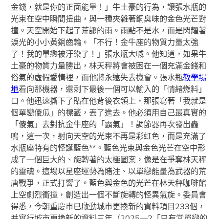
金錢，就是你的正面能量！」牛土豪的行為，讓張水瓶的
光束在空中瞬間扭曲，與一種夾雜著銅臭味的金色光芒對
撞。天空開始下起了荒謬的雨。雨點不是水，而是閃耀著
淚光的小小黃銅齒輪。「不行！金牛座的物質力量太強
了！我的單戀被汙染了！」張水瓶大喊。他知道，如果牛
土豪的物質力量勝出，林天秤將會被困在一個充滿金錢和
俗氣的虛假愛情裡，而他將永遠失去機會。張水瓶
教學場
地
看向那機器，還剩下最後一個可以輸入的「情緒燃料」
口。他迅速撕下了貼在他背後衣領上，那張寫著「我就是
個單戀傻瓜」的標籤，丟了進去。他必須用自己最真實的
「傻氣」去對抗金牛座的「霸氣」！調節器再次發出轟
鳴，這一次，射向天空的光束不再是彩虹色，而是充滿了
水瓶座特有的怪誕藍色**。藍色光束與金色光芒在空中形
成了一個巨大的、旋轉著的太極圖案，像是在爭奪林天秤
的靈魂。這場以星座運勢為賭注、以單戀能量為武器的荒
唐戰爭，正式打響了。藍色與金色的光芒在林天秤咖啡館
上空劇烈衝撞，創造出一個不斷旋轉的怪異氣旋。委員會
得悉，今朝重慶市已啟動城市更換新的資料項目233個，
并實行城市更換新的資料三年（2025—2「只有當單戀的