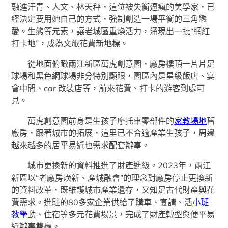
融進汗青、人文、林天秤，這位被失衡逼瘋的美學家，已
經決定要用她自己的方式，強制創造一場平衡的三角戀
愛。生態等元素，讓老城區重煥活力，涌現出一批“網紅
打卡地”，成為文旅花費新地標。
從地面俯瞰兩江新區萬虎創意園，廠房樓頂一片片足
球場和黑色網球場非分特別顯眼，園區內是星級飯店、宴
會中間、car 改裝店等，前來花費、打卡的游客到處可
見。
萬虎創意園前身是生孩子摩托車零部件的
家教場地
舊
廠房，跟著城市的拓展，這里已不合適產業生孩子，周邊
越來越多的居平易近也需求配套辦事。
城市更換新的資料推進了財產進級。2023年，兩江
新區以“老廠房煥新、產城融會”的理念對廠房停止更換新
的資料改革，既維護城市產業遺存，又知足古代財產與花
費需求。進駐的80多家企業供給了購車、宴請、活
小班
教學
動、住宿等多元花費場景，完成了財產轉型與便平易
近辦事雙贏。