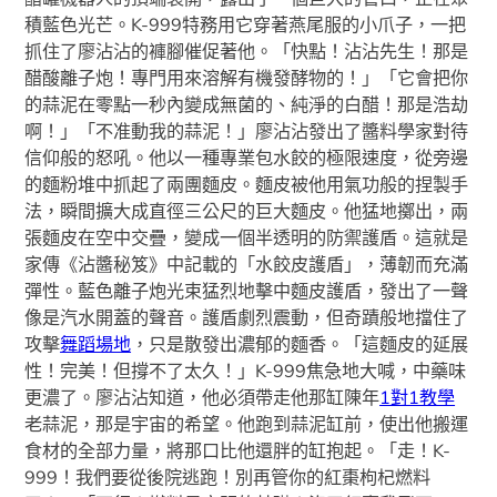
積藍色光芒。K-999特務用它穿著燕尾服的小爪子，一把
抓住了廖沾沾的褲腳催促著他。「快點！沾沾先生！那是
醋酸離子炮！專門用來溶解有機發酵物的！」「它會把你
的蒜泥在零點一秒內變成無菌的、純淨的白醋！那是浩劫
啊！」「不准動我的蒜泥！」廖沾沾發出了醬料學家對待
信仰般的怒吼。他以一種專業包水餃的極限速度，從旁邊
的麵粉堆中抓起了兩團麵皮。麵皮被他用氣功般的捏製手
法，瞬間擴大成直徑三公尺的巨大麵皮。他猛地擲出，兩
張麵皮在空中交疊，變成一個半透明的防禦護盾。這就是
家傳《沾醬秘笈》中記載的「水餃皮護盾」，薄韌而充滿
彈性。藍色離子炮光束猛烈地擊中麵皮護盾，發出了一聲
像是汽水開蓋的聲音。護盾劇烈震動，但奇蹟般地擋住了
攻擊
舞蹈場地
，只是散發出濃郁的麵香。「這麵皮的延展
性！完美！但撐不了太久！」K-999焦急地大喊，中藥味
更濃了。廖沾沾知道，他必須帶走他那缸陳年
1對1教學
老蒜泥，那是宇宙的希望。他跑到蒜泥缸前，使出他搬運
食材的全部力量，將那口比他還胖的缸抱起。「走！K-
999！我們要從後院逃跑！別再管你的紅棗枸杞燃料