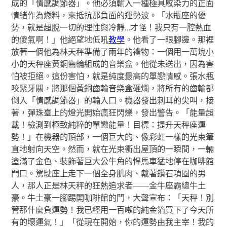
成的「情感調節器」。他必須輸入一種極具感染力的正面
情緒作為燃料，來抵抗那負面的運勢波。「水瓶座的優
勢，就是超脫一切的理性與冷靜…才怪！我只有一腔熱血
的傻氣啊！」他絕望地低吼
教學
。他看了一眼腳邊。那裡
放著一個他為林天秤準備了兩年的禮物：一個用一萬塊小
小的天秤座黃銅齒輪組成的音樂盒。他從未送出，因為害
怕被拒絕。這份害怕，就是純度最高的單戀情感。張水瓶
咬緊牙關，將那個黃銅齒輪音樂盒砸爛，將所有的齒輪都
倒入「情感調節器」的輸入口。機器發出刺耳的尖叫，接
著，彈珠臺上的燈光開始瘋狂閃爍，發出警告。「能量超
載！檢測到極致純粹的單戀能量！目標：提升天秤座運
勢！」在機器的頂部，一個巨大的、像彩虹一樣的光束筆
直地射向天空。然而，就在光束衝出屋頂的一瞬間，一輛
塗滿了金色、裝飾著巨大公牛角的悍馬車猛地停在咖啡館
門口。駕駛座上走下一個全身肌肉、戴著鑽石項圈的男
人，那人正是林天秤的狂熱追求者——金牛座霸總牛土
豪。牛土豪一腳踢開咖啡館的門，大聲宣布：「天秤！別
管那什麼負運勢！我已經用一百噸的純金箔買下了今天所
有的壞運氣！」「從現在開始，你的運勢由我主宰！我的