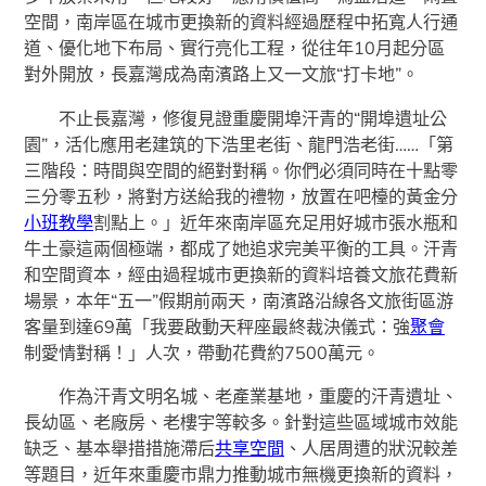
空間，南岸區在城市更換新的資料經過歷程中拓寬人行通
道、優化地下布局、實行亮化工程，從往年10月起分區
對外開放，長嘉灣成為南濱路上又一文旅“打卡地”。
不止長嘉灣，修復見證重慶開埠汗青的“開埠遺址公
園”，活化應用老建筑的下浩里老街、龍門浩老街……「第
三階段：時間與空間的絕對對稱。你們必須同時在十點零
三分零五秒，將對方送給我的禮物，放置在吧檯的黃金分
小班教學
割點上。」近年來南岸區充足用好城市張水瓶和
牛土豪這兩個極端，都成了她追求完美平衡的工具。汗青
和空間資本，經由過程城市更換新的資料培養文旅花費新
場景，本年“五一”假期前兩天，南濱路沿線各文旅街區游
客量到達69萬「我要啟動天秤座最終裁決儀式：強
聚會
制愛情對稱！」人次，帶動花費約7500萬元。
作為汗青文明名城、老產業基地，重慶的汗青遺址、
長幼區、老廠房、老樓宇等較多。針對這些區域城市效能
缺乏、基本舉措措施滯后
共享空間
、人居周遭的狀況較差
等題目，近年來重慶市鼎力推動城市無機更換新的資料，