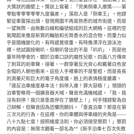
大獎狀的牆壁上。獎狀上寫著：「完美倒車入庫獎——第
零點零零零零零九度偏差。」落款人是「倒車王」。他趕
緊從車窗探出頭，發現周圍不再是熟悉的城市街道，而是
一望無際、由無數白線和編號組成的巨大網格。這裡的空
氣聞起來像是新買的輪胎和劣質香水的混合物，而重力似
乎是隨機變化的，有時感覺很重，有時像漂浮在游泳池
裡。他試圖按喇叭，但喇叭發出的不是「叭叭」，而是他
童年時學會的、關於泊車口訣的魔性兒歌。四面八方傳來
了刺耳的剎車聲，接著，一群穿著反光背心和戴著白色安
全帽的人朝他衝來。這些人手裡拿的不是警棍，而是長長
的測量尺和巨大的電子角度儀，臉上的表情極度嚴肅。
「違反泊車維度基本法！斜停入庫！罪大惡極！」領頭的
泊車警察用一個擴音器大喊，聲音充滿機械感。「我、我
沒有斜停！我只是垂直停在了牆壁上！」何手殘趕緊為自
己辯解，但聲音因為恐懼而顫抖。「垂直泊車？那是在第
三次元的行為，在這裡，你的車體與停車線的夾角是——
八十九點七度！按照維度法則，你必須接受懲罰！」懲罰
的內容是：無限次觀看一部名為**《新手泊車七百次失敗