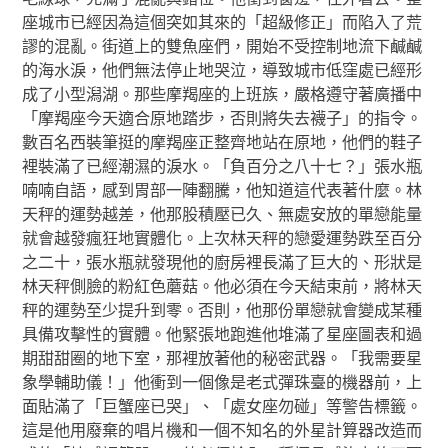
座城市已經因為這個突如其來的「超級修正」而陷入了荒
謬的混亂。街道上的雙魚座們，開始不受控制地流下鹹鹹
的海水淚，他們無法停止地哭泣，導致城市低窪處已經形
成了小型潟湖。那些摩羯座的上班族，嚴格遵守著廣播中
「摩羯座今天適合原地踏步，否則將失去襪子」的指令。
數百名西裝筆挺的摩羯座正整齊地站在原地，他們的鞋子
裡裝滿了已經潮濕的淚水。「負百分之八十七？」張水瓶
喃喃自語，感到胃部一陣翻騰，他知道這代表著什麼。林
天秤的運勢越差，他那股積壓已久、無處安放的單戀能量
就會越發瘋狂地實體化。上次林天秤的戀愛運勢跌至百分
之二十，張水瓶就發現他的廚房裡長滿了巨大的、形狀是
林天秤側臉的粉紅色蘑菇。他必須在今天結束前，將林天
秤的運勢至少提升到零。否則，他那份單戀就會變成某種
具備攻擊性的實體。他緊張地跑進他堆滿了星座圖表和過
期甜甜圈的地下室，那裡放著他的秘密武器。「我需要星
象學輔助儀！」他衝到一個像是老式彈珠臺的機器前，上
面貼滿了「巨蟹座已哭」、「處女座勿碰」等警告標籤。
這是他用廢棄的唱片機和一個不知名的外星計算器改造而