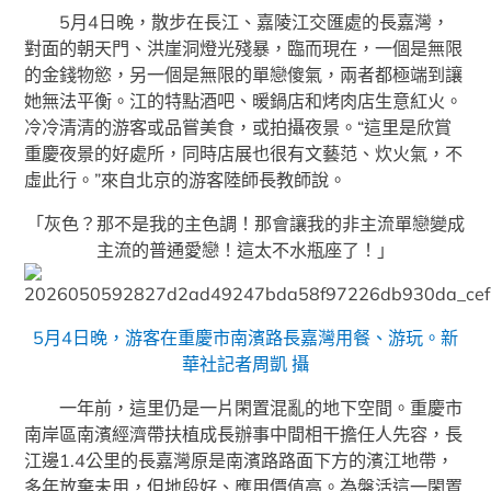
5月4日晚，散步在長江、嘉陵江交匯處的長嘉灣，
對面的朝天門、洪崖洞燈光殘暴，臨而現在，一個是無限
的金錢物慾，另一個是無限的單戀傻氣，兩者都極端到讓
她無法平衡。江的特點酒吧、暖鍋店和烤肉店生意紅火。
冷冷清清的游客或品嘗美食，或拍攝夜景。“這里是欣賞
重慶夜景的好處所，同時店展也很有文藝范、炊火氣，不
虛此行。”來自北京的游客陸師長教師說。
「灰色？那不是我的主色調！那會讓我的非主流單戀變成
主流的普通愛戀！這太不水瓶座了！」
5月4日晚，游客在重慶市南濱路長嘉灣用餐、游玩。新
華社記者周凱 攝
一年前，這里仍是一片閑置混亂的地下空間。重慶市
南岸區南濱經濟帶扶植成長辦事中間相干擔任人先容，長
江邊1.4公里的長嘉灣原是南濱路路面下方的濱江地帶，
多年放棄未用，但地段好、應用價值高。為盤活這一閑置