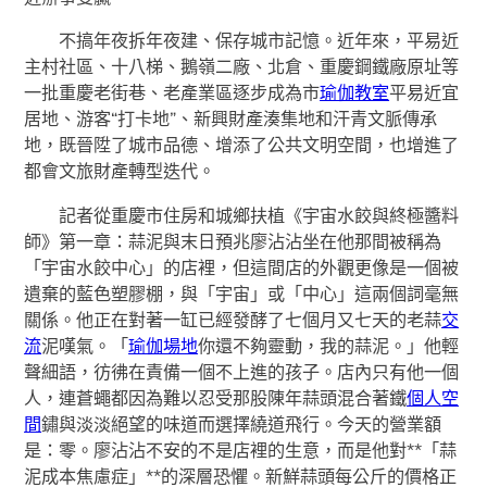
不搞年夜拆年夜建、保存城市記憶。近年來，平易近
主村社區、十八梯、鵝嶺二廠、北倉、重慶鋼鐵廠原址等
一批重慶老街巷、老產業區逐步成為市
瑜伽教室
平易近宜
居地、游客“打卡地”、新興財產湊集地和汗青文脈傳承
地，既晉陞了城市品德、增添了公共文明空間，也增進了
都會文旅財產轉型迭代。
記者從重慶市住房和城鄉扶植《宇宙水餃與終極醬料
師》第一章：蒜泥與末日預兆廖沾沾坐在他那間被稱為
「宇宙水餃中心」的店裡，但這間店的外觀更像是一個被
遺棄的藍色塑膠棚，與「宇宙」或「中心」這兩個詞毫無
關係。他正在對著一缸已經發酵了七個月又七天的老蒜
交
流
泥嘆氣。「
瑜伽場地
你還不夠靈動，我的蒜泥。」他輕
聲細語，彷彿在責備一個不上進的孩子。店內只有他一個
人，連蒼蠅都因為難以忍受那股陳年蒜頭混合著鐵
個人空
間
鏽與淡淡絕望的味道而選擇繞道飛行。今天的營業額
是：零。廖沾沾不安的不是店裡的生意，而是他對**「蒜
泥成本焦慮症」**的深層恐懼。新鮮蒜頭每公斤的價格正