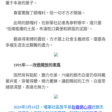
屬于本身的屋子。
春雷驚醒了朗嘎村，但一切才方才開端。
此時的朗嘎村，在新華社記者馬寧軒眼中，還只要
“低矮襤褸的土房，布滿牲口糞便和蹄窩的泥路”。
翻身得束縛的農奴，方才踏上社會主義途徑，還要為
幸福生涯支出艱難的盡力。
1991年——改造開放的東風
固然背有點駝，聽力也差，79歲的朗杰白叟仍保持戴
著弁冕，穿著得體，精力矍鑠。講起疇前的工作，白叟思
緒很清楚，表達也無力。
2024年3月14日，嘎東社區居平易
包養網心得
近朗杰