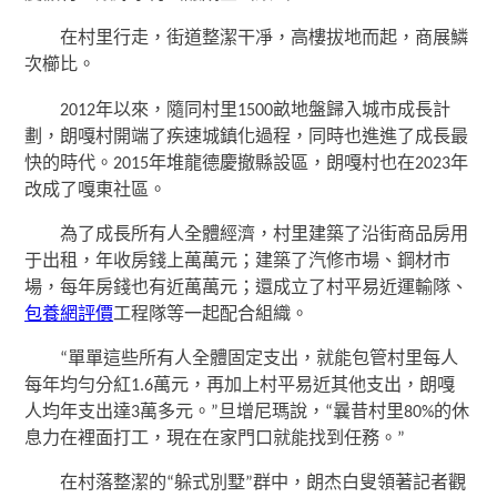
在村里行走，街道整潔干凈，高樓拔地而起，商展鱗
次櫛比。
2012年以來，隨同村里1500畝地盤歸入城市成長計
劃，朗嘎村開端了疾速城鎮化過程，同時也進進了成長最
快的時代。2015年堆龍德慶撤縣設區，朗嘎村也在2023年
改成了嘎東社區。
為了成長所有人全體經濟，村里建築了沿街商品房用
于出租，年收房錢上萬萬元；建築了汽修市場、鋼材市
場，每年房錢也有近萬萬元；還成立了村平易近運輸隊、
包養網評價
工程隊等一起配合組織。
“單單這些所有人全體固定支出，就能包管村里每人
每年均勻分紅1.6萬元，再加上村平易近其他支出，朗嘎
人均年支出達3萬多元。”旦增尼瑪說，“曩昔村里80%的休
息力在裡面打工，現在在家門口就能找到任務。”
在村落整潔的“躲式別墅”群中，朗杰白叟領著記者觀