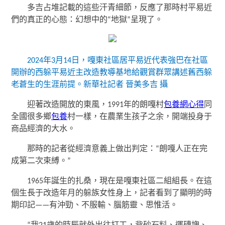
多吉占堆記載的這些汗青細節，反應了那時村平易近
們的真正的心態：幻想中的“地獄”呈現了。
2024年3月14日，嘎東社區居平易近代表強巴在社區
開辦的西躲平易近主改造教導基地給觀賞群眾講述舊西躲
老蒼生的生涯前提。新華社記者 晉美多吉 攝
迎著改造開放的東風，1991年的朗嘎村
包養網心得
同
全國很多鄉
包養
村一樣，在農業生孩子之余，開端投身于
商品經濟的大水。
那時的記者從經濟意義上做出判定：“朗嘎人正在完
成第二次束縛。”
1965年誕生的扎桑，現在是嘎東社區二組組長。在這
個生長于改造年月的躲族女性身上，記者看到了顯明的時
期印記——有沖勁、不服輸、腦筋靈、思惟活。