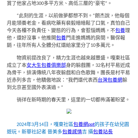
賞了他家占地300多平方米、高低三層的“豪宅”。
“此刻的生涯，以前做夢都想不到。”朗杰說，他每個
月能領養老金，看病吃藥有裴毅暗暗鬆了口氣，真怕自己
今天各種不負責任、變態的行為，會惹惱媽媽，不
包養
理
他，還好沒事。他推開
包養
門走進媽媽的房間。醫保報
銷，往年所有人全體分紅還給家里分了10多萬元。
物資前提改良了，精力生涯也越來越豐盛。嘎東社區
成立了本
女大生包養俱樂部
身的躲戲團，32名村平易近成
為骨干，排演傳統八年夜躲戲和白色歌舞。團長是村平易
近赤列多吉，他驕傲地說：“我們還代表西
台灣包養網
躲
到北京甚至國外表演過。”
徜徉在新時期的春天里，這里的一切都佈滿著盼望。
2024年3月14日，嘎東社區
包養網ppt
的孩子在幼兒園
遊玩。新華社記者 晉美多
包養感情
吉 攝
包養站長