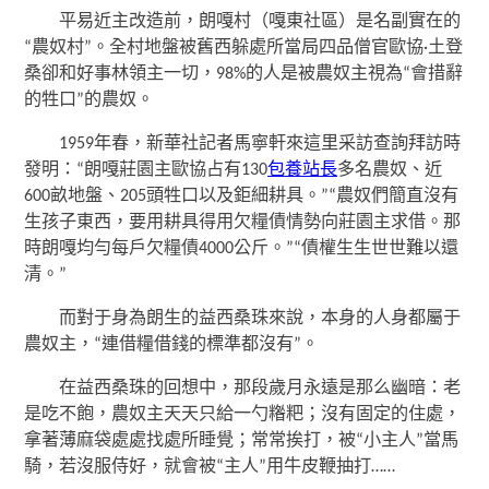
平易近主改造前，朗嘎村（嘎東社區）是名副實在的
“農奴村”。全村地盤被舊西躲處所當局四品僧官歐協·土登
桑卻和好事林領主一切，98%的人是被農奴主視為“會措辭
的牲口”的農奴。
1959年春，新華社記者馬寧軒來這里采訪查詢拜訪時
發明：“朗嘎莊園主歐協占有130
包養站長
多名農奴、近
600畝地盤、205頭牲口以及鉅細耕具。”“農奴們簡直沒有
生孩子東西，要用耕具得用欠糧債情勢向莊園主求借。那
時朗嘎均勻每戶欠糧債4000公斤。”“債權生生世世難以還
清。”
而對于身為朗生的益西桑珠來說，本身的人身都屬于
農奴主，“連借糧借錢的標準都沒有”。
在益西桑珠的回想中，那段歲月永遠是那么幽暗：老
是吃不飽，農奴主天天只給一勺糌粑；沒有固定的住處，
拿著薄麻袋處處找處所睡覺；常常挨打，被“小主人”當馬
騎，若沒服侍好，就會被“主人”用牛皮鞭抽打……