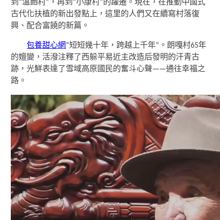
到“溫飽村”，再到“小康村”的躍遷。現在，在推動中國式
古代化扶植的新出發點上，這里的人們又在續寫村落復
興、配合富饒的新篇。
包養甜心網
“短短幾十年，跨越上千年”。朗嘎村65年
的嬗變，活潑注釋了西躲平易近主改造后發明的汗青古
跡，光鮮表達了雪域高原國民的奮斗心聲——通往幸福之
路。