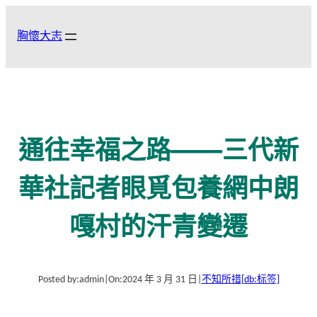
跳
至
胸懷大志
主
要
內
容
通往幸福之路——三代新
華社記者眼覓包養網中朗
嘎村的汗青變遷
Posted by:
admin
|
On:
2024 年 3 月 31 日
|
不知所措
[db:标签]