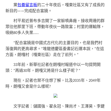
黨
包養留言板
的二十年夜后，嘎東社區又有了成長的
新目的——完成配合富饒。
村平易近普布多吉開了一家躲噴鼻廠，接收周邊的群
眾往他那里下班，帶動年夜伙一路致富；村里的運輸隊，
吸納80多人失業……
“配合富饒是中國式古代化的主要目的，也是我們村
落復興的更高尋求。”堆龍德慶區委書記石運本說，“在這
方面，朗嘎村（嘎東社區）走在了前列。”
33年前，新華社記者在朗嘎村報道中以一句提問開
頭：“再過30年，朗嘎又將是什么樣子呢？”
現在，記者也禁不住想了解，比及2035年、2049年
時，朗嘎又會是什么樣呢?
文字記者：儲國強、翟永冠、陳尚才、王澤昊、李鍵