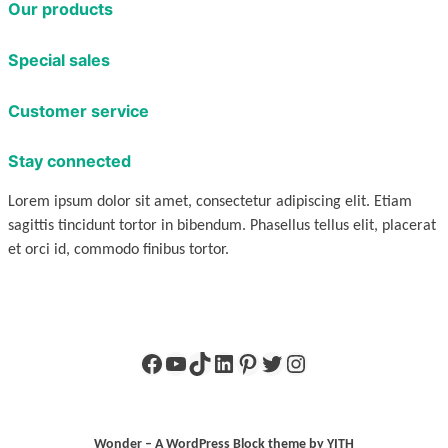
Our products
Special sales
Customer service
Stay connected
Lorem ipsum dolor sit amet, consectetur adipiscing elit. Etiam
sagittis tincidunt tortor in bibendum. Phasellus tellus elit, placerat
et orci id, commodo finibus tortor.
Facebook
YouTube
TikTok
LinkedIn
Pinterest
X
Instagram
Wonder – A WordPress Block theme by YITH