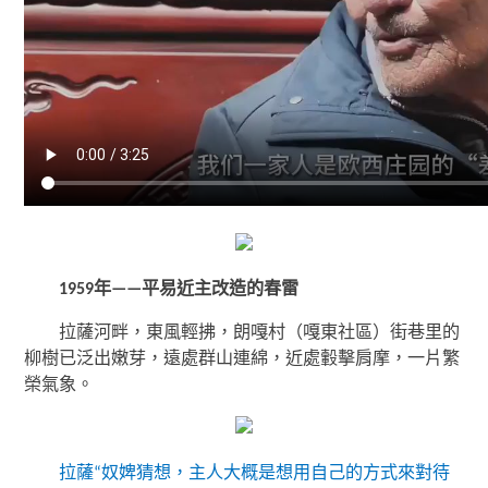
1959年——平易近主改造的春雷
拉薩河畔，東風輕拂，朗嘎村（嘎東社區）街巷里的
柳樹已泛出嫩芽，遠處群山連綿，近處轂擊肩摩，一片繁
榮氣象。
拉薩“奴婢猜想，主人大概是想用自己的方式來對待