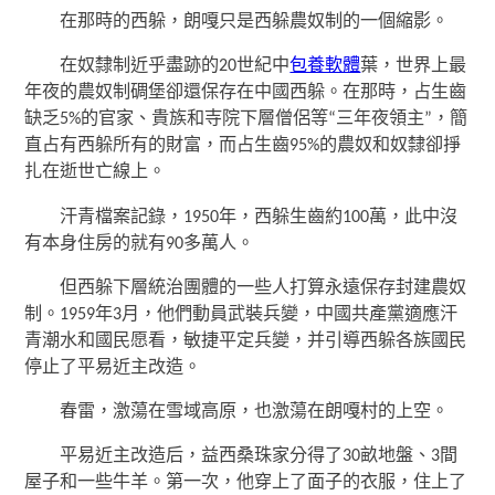
在那時的西躲，朗嘎只是西躲農奴制的一個縮影。
在奴隸制近乎盡跡的20世紀中
包養軟體
葉，世界上最
年夜的農奴制碉堡卻還保存在中國西躲。在那時，占生齒
缺乏5%的官家、貴族和寺院下層僧侶等“三年夜領主”，簡
直占有西躲所有的財富，而占生齒95%的農奴和奴隸卻掙
扎在逝世亡線上。
汗青檔案記錄，1950年，西躲生齒約100萬，此中沒
有本身住房的就有90多萬人。
但西躲下層統治團體的一些人打算永遠保存封建農奴
制。1959年3月，他們動員武裝兵變，中國共產黨適應汗
青潮水和國民愿看，敏捷平定兵變，并引導西躲各族國民
停止了平易近主改造。
春雷，激蕩在雪域高原，也激蕩在朗嘎村的上空。
平易近主改造后，益西桑珠家分得了30畝地盤、3間
屋子和一些牛羊。第一次，他穿上了面子的衣服，住上了