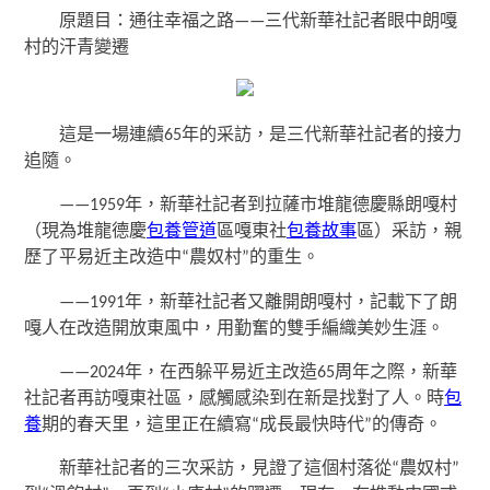
原題目：通往幸福之路——三代新華社記者眼中朗嘎
村的汗青變遷
這是一場連續65年的采訪，是三代新華社記者的接力
追隨。
——1959年，新華社記者到拉薩市堆龍德慶縣朗嘎村
（現為堆龍德慶
包養管道
區嘎東社
包養故事
區）采訪，親
歷了平易近主改造中“農奴村”的重生。
——1991年，新華社記者又離開朗嘎村，記載下了朗
嘎人在改造開放東風中，用勤奮的雙手編織美妙生涯。
——2024年，在西躲平易近主改造65周年之際，新華
社記者再訪嘎東社區，感觸感染到在新是找對了人。時
包
養
期的春天里，這里正在續寫“成長最快時代”的傳奇。
新華社記者的三次采訪，見證了這個村落從“農奴村”