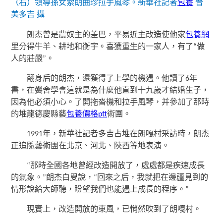
（右）領導孫女索朗曲珍拉手風琴。新華社記者
包養
晉
美多吉 攝
朗杰曾是農奴主的差巴，平易近主改造使他家
包養網
里分得牛羊、耕地和衡宇。喜獲重生的一家人，有了“做
人的莊嚴”。
翻身后的朗杰，還獲得了上學的機遇。他讀了6年
書，在黌舍學會這就是為什麼他直到十九歲才結婚生子，
因為他必須小心。了開拖沓機和拉手風琴，并參加了那時
的堆龍德慶縣藝
包養價格ptt
術團。
1991年，新華社記者多吉占堆在朗嘎村采訪時，朗杰
正追隨藝術團在北京、河北、陜西等地表演。
“那時全國各地曾經改造開放了，處處都是疾速成長
的氣象。”朗杰白叟說，“回來之后，我就把在邊疆見到的
情形說給大師聽，盼望我們也能遇上成長的程序。”
現實上，改造開放的東風，已悄然吹到了朗嘎村。