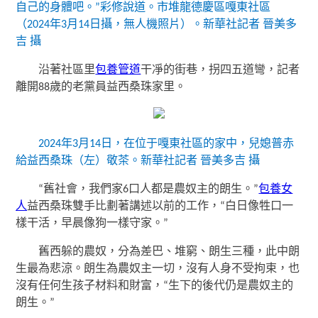
自己的身體吧。”彩修說道。市堆龍德慶區嘎東社區
（2024年3月14日攝，無人機照片）。新華社記者 晉美多
吉 攝
沿著社區里
包養管道
干凈的街巷，拐四五道彎，記者
離開88歲的老黨員益西桑珠家里。
2024年3月14日，在位于嘎東社區的家中，兒媳普赤
給益西桑珠（左）敬茶。新華社記者 晉美多吉 攝
“舊社會，我們家6口人都是農奴主的朗生。”
包養女
人
益西桑珠雙手比劃著講述以前的工作，“白日像牲口一
樣干活，早晨像狗一樣守家。”
舊西躲的農奴，分為差巴、堆窮、朗生三種，此中朗
生最為悲涼。朗生為農奴主一切，沒有人身不受拘束，也
沒有任何生孩子材料和財富，“生下的後代仍是農奴主的
朗生。”