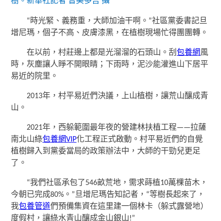
樹。新華社記者 晉美多吉 攝
“時光緊、義務重，大師加油干啊。”社區黨委書記旦
增尼瑪，個子不高、皮膚漆黑，在植樹現場忙得團團轉。
在以前，村莊邊上都是光溜溜的石頭山。刮
包養網
風
時，灰塵讓人睜不開眼睛；下雨時，泥沙能灌進山下居平
易近的院里。
2013年，村平易近們決議，上山植樹，讓荒山釀成青
山。
2021年，西躲範圍最年夜的營建林扶植工程——拉薩
南北山綠
包養網VIP
化工程正式啟動。村平易近們的自覺
植樹歸入到黨委當局的政策辦法中，大師的干勁兒更足
了。
“我們社區承包了546畝荒地，需求蒔植10萬棵苗木，
今朝已完成80%。”旦增尼瑪告知記者，“等樹長起來了，
我
包養管道
們預備集資在這里建一個林卡（躲式露營地）
度假村，讓綠水青山釀成金山銀山!”