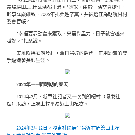
“我21歲的時辰就外出往打工，背砂石料、運磚塊、
農場耕田……什么活都干過。”她說。由於干活當真擔任，
幹事謹嚴細致，2005年扎桑進了黨，并被選任為朗嘎村村
委會管帳。
“幸福要靠勤奮來獲取，只需肯盡力，日子就會越來
越好。”扎桑說。
東風吹拂著朗嘎村，舊日農奴的后代，正用勤奮的雙
手編織著美妙生涯。
2024年——新時期的春天
2024年3月，新華社記者又一次到朗嘎村（嘎東社
區）采訪，正遇上村平易近上山植樹。
2024年3月12日，嘎東社區居平易近在周邊山上植