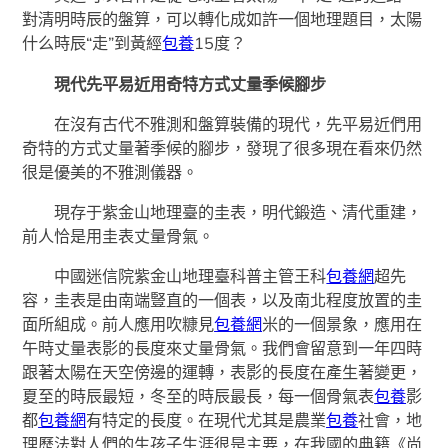
對清明時辰的盤算，可以轉化成如許一個地理題目，太陽
什么時辰“走”到黃經
包養
15度？
現代先平易近用奇特方式丈量季候腳步
在沒有古代不雅測和盤算裝備的現代，先平易近們用
奇特的方式丈量著季候的腳步，發現了很多現在看來仍然
很是優美的不雅測儀器。
現存于紫金山地理臺的圭表，明代鍛造、清代重建，
前人恰是用圭表丈量骨氣。
中國迷信院紫金山地理臺科普主管王科
包養網
超先
容，圭表是由南端豎直的一個表，以及南北程度放置的圭
面所組成。前人應用吹糠見
包養網
米的一個景象，應用在
午時丈量表影的長度來丈量骨氣。我們會留意到一年四時
跟著太陽在天空傍邊的運轉，表影的長度在產生著變更，
夏至的時辰最短，冬至的時辰最長，每一個骨氣表
包養
影
都
包養網
有特定的長度。在現代尤其是農業
包養
社會，地
理歷法對人們的生孩子生涯很是主要，在我國的典籍《尚