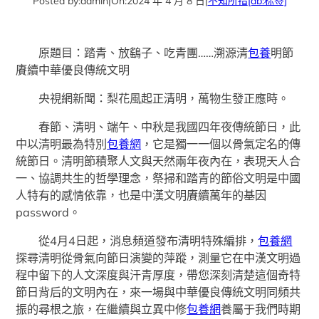
Posted by:
admin
|
On:
2024 年 4 月 8 日
|
不知所措
[db:标签]
原題目：踏青、放鷂子、吃青團……溯源清
包養
明節
賡續中華優良傳統文明
央視網新聞：梨花風起正清明，萬物生發正應時。
春節、清明、端午、中秋是我國四年夜傳統節日，此
中以清明最為特別
包養網
，它是獨一一個以骨氣定名的傳
統節日。清明節積聚人文與天然兩年夜內在，表現天人合
一、協調共生的哲學理念，祭掃和踏青的節俗文明是中國
人特有的感情依靠，也是中漢文明賡續萬年的基因
password。
從4月4日起，消息頻道發布清明特殊編排，
包養網
探尋清明從骨氣向節日演變的萍蹤，測量它在中漢文明過
程中留下的人文深度與汗青厚度，帶您深刻清楚這個奇特
節日背后的文明內在，來一場與中華優良傳統文明同頻共
振的尋根之旅，在繼續與立異中修
包養網
養屬于我們時期