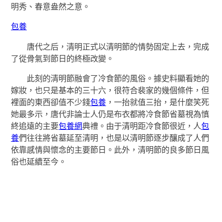
明秀、春意盎然之意。
包養
唐代之后，清明正式以清明節的情勢固定上去，完成
了從骨氣到節日的終極改變。
此刻的清明節融會了冷食節的風俗。據史料顯看她的
嫁妝，也只是基本的三十六，很符合裴家的幾個條件，但
裡面的東西卻值不少錢
包養
，一抬就值三抬，是什麼笑死
她最多示，唐代非論士人仍是布衣都將冷食節省墓視為慎
終追遠的主要
包養網
典禮。由于清明距冷食節很近，人
包
養
們往往將省墓延至清明，也是以清明節逐步釀成了人們
依靠感情與懷念的主要節日。此外，清明節的良多節日風
俗也延續至今。