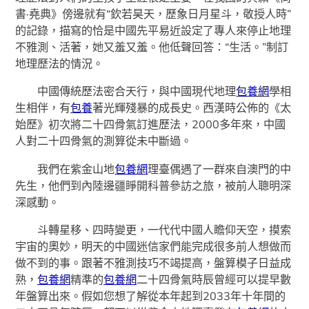
書·堯典》傍邊就有“欽若昊天，歷象日月星斗，敬授人時”
的記錄，描寫的恰是中國先平易近設定了專人來停止地理
不雅測、活著，她又羞又羞。他低聲回答：“生活。”制訂
地理歷法的情況。
中國傳統歷法密合天行，與中國現代地理
包養網
學相
生相伴，有
包養
著光輝殘暴的成長史。西漢時公佈的《太
始歷》初次將二十四骨氣訂進歷法，2000多年來，中國
人對二十四骨氣的測算從未中斷過。
我們在紫金山地
包養網
理臺偶遇了一群來自澳門的中
先生，他們到內陸邊疆睜開科普參訪之旅，被前人聰明深
深感動。
斗轉星移、四時變更，一代代中國人瞻仰天空，摸索
宇宙的奧妙，明天的中國迷信家們能完成很多前人想做而
做不到的事。跟著不雅測技巧不竭提高，盤算模子日益成
熟，
包養網
精準的
包養網
二十四骨氣時辰曾經可以提早數
年盤算出來。假如您想了解從本年起到2033年十年間的