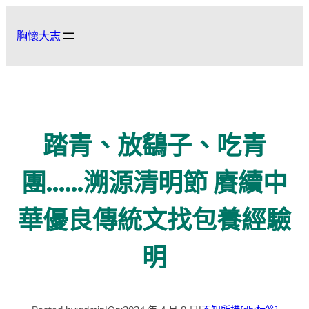
跳
至
胸懷大志
主
要
內
容
踏青、放鷂子、吃青
團……溯源清明節 賡續中
華優良傳統文找包養經驗
明