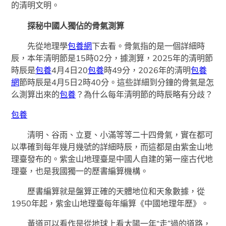
的清明文明。
探秘中國人獨佔的骨氣測算
先從地理學
包養網
下去看。骨氣指的是一個詳細時
辰，本年清明節是15時02分，據測算，2025年的清明節
時辰是
包養
4月4日20
包養
時49分，2026年的清明
包養
網
節時辰是4月5日2時40分。這些詳細到分鐘的骨氣是怎
么測算出來的
包養
？為什么每年清明節的時辰略有分歧？
包養
清明、谷雨、立夏、小滿等等二十四骨氣，實在都可
以準確到每年幾月幾號的詳細時辰，而這都是由紫金山地
理臺發布的。紫金山地理臺是中國人自建的第一座古代地
理臺，也是我國獨一的歷書編算機構。
歷書編算就是盤算正確的天體地位和天象數據，從
1950年起，紫金山地理臺每年編算《中國地理年歷》。
黃道可以看作是從地球上看太陽一年“走”過的道路，