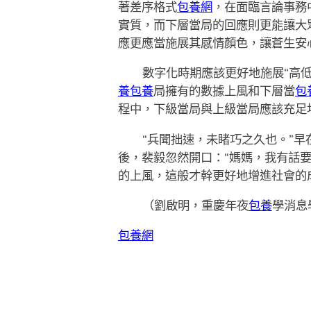
著差序格式
包養網
，在面臨言論事務
實質，而下層當局的回應則更能讓大
應更應當施展其感情顏色，讓蒼生安
數字化時期應該更好地施展“高低
養
包養
局擁有的數據上風和下層當
包
程中，下級當局與上級當局應該充足
“兵聞拙速，未睹巧之久也。”早
後，裴毅忽然開口：“媽媽，我有話要
的上風，這般才幹更好地增進社會的
（
劉啟明，
重慶年夜
包養
學消息
包養網