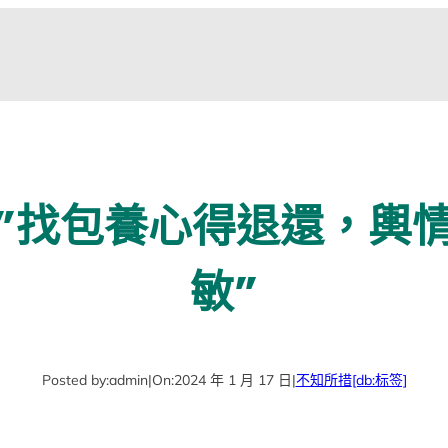
”找包養心得退還，輿
敏”
Posted by:
admin
|
On:
2024 年 1 月 17 日
|
不知所措
[db:标签]