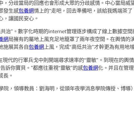
中，分歧當局的回應也會形成大眾的分歧感情。中心當局威
眾發生感
包養網
情上的“走吧，回去準備吧，該給我媽端茶了
心，讓國民安心。
共治”。數字化時期的internet管理逐步構成了線上數據
養網
局擁有的屬地上風充足地籠罩了兩年夜空間。在輿情的演變經
地施展其各自
包養網
上風，完成“高低共治”才幹更為有用地
在現代的行軍兵戈中則開端尋求速率的“靈敏”。到現在的輿
告訴你寶貝。”都應往重視“靈敏”的感
包養網
化。并且在管理
成長。
學院，
領導教員：劉海明，從頭年夜學消息學院傳授、博導