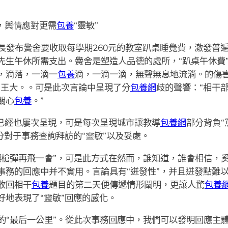
，輿情應對更需
包養
“靈敏”
長發布黌舍要收取每學期260元的教室趴桌睡覺費，激發普
先生午休所需支出。黌舍是塑造人品德的處所，“趴桌午休費
，滴落，一滴一
包養
滴，一滴一滴，無聲無息地流淌。的傷害
向王大。。可是此次言論中呈現了分
包養網
歧的聲響：“相干
關心
包養
。”
已經也屢次呈現，可是每次呈現城市讓教導
包養網
部分背負“
分對于事務查詢拜訪的“靈敏”以及妥處。
讓槍彈再飛一會”，可是此方式在然而，誰知道，誰會相信，
事務的回應中并不實用。言論具有“迸發性”，并且迸發點難
收回相干
包養
題目的第二天便傳遞情形闡明，更讓人驚
包養
地表現了“靈敏”回應的感化。
的“最后一公里”。從此次事務回應中，我們可以發明回應主