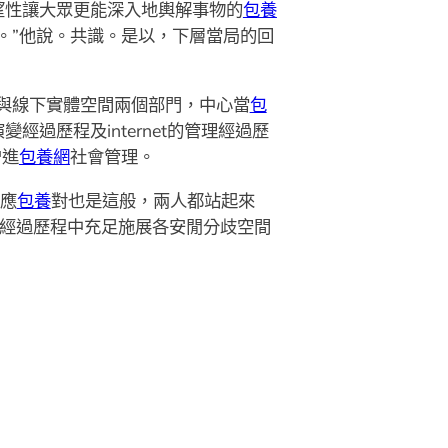
望性讓大眾更能深入地輿解事物的
包養
。”他說。共識。是以，下層當局的回
空間與線下實體空間兩個部門，中心當
包
過歷程及internet的管理經過歷
增進
包養網
社會管理。
情應
包養
對也是這般，兩人都站起來
經過歷程中充足施展各安閒分歧空間
）