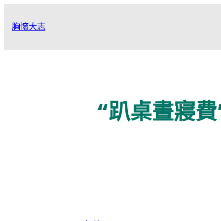
跳
至
胸懷大志
主
要
內
容
“趴桌晝寢費