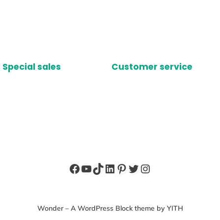
Special sales
Customer service
Facebook
YouTube
TikTok
LinkedIn
Pinterest
X
Instagram
Wonder – A WordPress Block theme by YITH