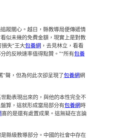
遍追蹤關心。越日，縣教導局便傳遞情
”看似未幾的免費金額，現實上是對教
損失“王大
包養網
，去見林立，看看
部分的反映速率值得點贊。”“所有
包養
罵”聲，但為何此次卻呈現了
包養網
網
奚世勳表現出來的，與他的本性完全不
以盤算，這就形成當局部分有
包養網
時
網
喜的是還有處置成果。這無疑在言論
體是縣級教導部分。中國的社會中存在