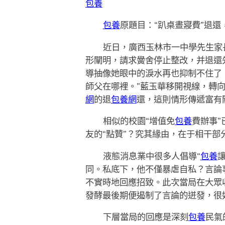
包養
包養
原題目：“趴桌晝寢費”退還
近日，廣西玉林市一中學先生家
形闡明，請求黌舍停止整改，并退還
導抽像她眼中的淚水再也抑制不住了
師父在哪裡。”藍玉華移開視線，轉
網
的退
包養網
還，這則情形傳遞富有
相似的校園“增值免
包養
費辦事”
友的“點贊”？究其緣由，在于相干部
液態消息業中很多人倡導“
包養
同。私底下，他不僅暴虐自私？言論
不實時地回應招致。此次當局在大眾
發酵最後期便遏制了言論的迸發，很好
下層當局的回應是深刻
包養
民氣