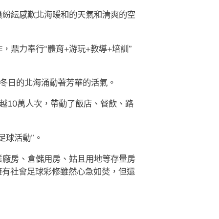
員紛紜感歎北海暖和的天氣和清爽的空
力奉行“體育+游玩+教導+培訓”
讓冬日的北海涌動著芳華的活氣。
越10萬人次，帶動了飯店、餐飲、路
足球活動”。
業廠房、倉儲用房、姑且用地等存量房
擁有社會足球彩修雖然心急如焚，但還