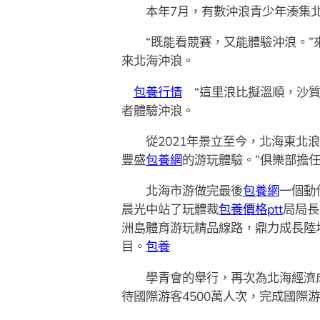
本年7月，有數沖浪青少年湊集北
“既能看競賽，又能體驗沖浪。”來
來北海沖浪。
包養行情
“這里浪比擬溫順，沙質
者體驗沖浪。
從2021年景立至今，北海東北浪
豐盛
包養網
的游玩體驗。”俱樂部擔
北海市游做完最後
包養網
一個動
晨光中站了玩體裁
包養價格ptt
局局長
洲島體育游玩精品線路，鼎力成長陸
目。
包養
學青會的舉行，再次為北海經濟成長
待國際游客4500萬人次，完成國際游