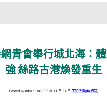
養網青會舉行城北海：體
強 絲路古港煥發重生
Posted by:
admin
|
On:
2023 年 11 月 21 日
|
不知所措
[db:标签]