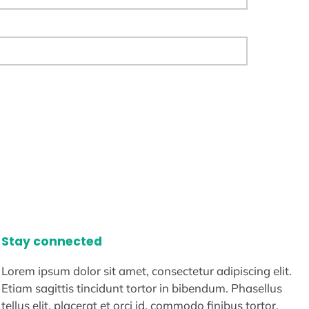
Stay connected
Lorem ipsum dolor sit amet, consectetur adipiscing elit.
Etiam sagittis tincidunt tortor in bibendum. Phasellus
tellus elit, placerat et orci id, commodo finibus tortor.