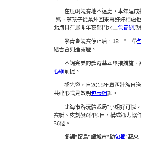
在風帆競賽地不遠處，本年建成投
“媽，等孩子從綦州回來再好好相處
北海具有展開年夜部門水上
包養網
活
學青會競賽停止后，18日“一帶
結合會列進賽歷。
不竭完美的體育基本舉措措施、高規
心網
前提。
據先容，自2018年廣西壯族自治
共建形式見效明
包養網
顯。
北海市游玩體裁局“小姐好可憐。”
賽艇、皮劃艇6個項目，構成通力協
36個。
冬訓“留鳥”讓城市“動
包養
”起來