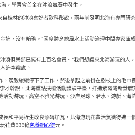
海，學青會首金在沖浪競賽中發生。
自桂林的沖浪喜好者歐科彤說，兩年前發明北海有專門研究
金飾，沒有暗礁。”國度體育總局水上活動治理中間專家庫
沖浪俱樂部已擁有上百名會員。“我們想讓來北海游玩的人
任人許本霞說。
作，裴毅緩緩停下了工作，然後拿起之前掛在樹枝上的毛巾
李才幹說，北海重點扶植活動體驗平臺，打造紫霞灣新營體
地活動游玩、高空不雅光游玩、沙岸足球、潛水、游艇、海
和平易近生改良添磚加瓦，北海游玩花費活氣獲得進一個步
玩花費535億
包養網心得
元。