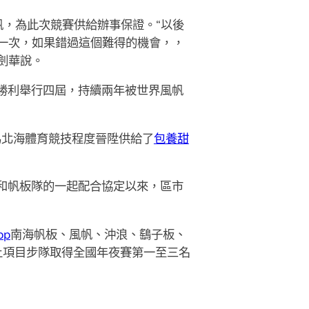
，為此次競賽供給辦事保證。“以後
一次，如果錯過這個難得的機會，，
劍華說。
已勝利舉行四屆，持續兩年被世界風帆
北海體育競技程度晉陞供給了
包養甜
和帆板隊的一起配合協定以來，區市
pp
南海帆板、風帆、沖浪、鷂子板、
上項目步隊取得全國年夜賽第一至三名