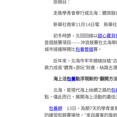
原題目：
走進學青會舉行城北海：體旅融會
新華社南寧11月14日電
新華社
初冬時節，北回回線以
甜心寶貝
首個競賽項目——沖浪競賽在北海舉
城市接連睜開比
包養管道
賽。
近年來，北海市牢牢繚繞扶植“古代
鼎力成長“體育+游玩”財產，絲路古
海上活
包養
動浮現新的“翻開方法
北海，是現代海上絲綢之路的
包
點，僅此而已。展開海上活動的盡佳
包養網
13日，為期7天的學青會
的練習和競賽場地。”來自廣東的風