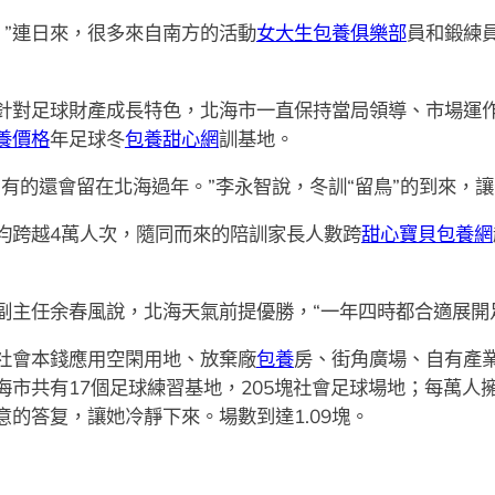
”連日來，很多來自南方的活動
女大生包養俱樂部
員和鍛練
足球財產成長特色，北海市一直保持當局領導、市場運作，鼎
養價格
年足球冬
包養甜心網
訓基地。
的還會留在北海過年。”李永智說，冬訓“留鳥”的到來，
跨越4萬人次，隨同而來的陪訓家長人數跨
甜心寶貝包養網
任余春風說，北海天氣前提優勝，“一年四時都合適展開
會本錢應用空閑用地、放棄廠
包養
房、街角廣場、自有產
海市共有17個足球練習基地，205塊社會足球場地；每萬人
的答复，讓她冷靜下來。場數到達1.09塊。