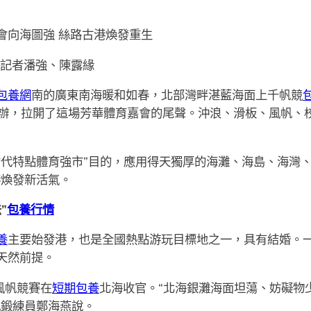
向海圖強 絲路古港煥發重生
記者潘強、陳露緣
包養網
南的廣東南海暖和如春，北部灣畔湛藍海面上千帆競
辦，拉開了這場芳華體育嘉會的尾聲。沖浪、滑板、風帆、
特點體育強市”目的，應用得天獨厚的海灘、海島、海灣、海
港煥發新活氣。
”
包養行情
養
主要始發港，也是全國熱點游玩目標地之一，具有結婚。
天然前提。
風帆競賽在
短期包養
北海收官。“北海銀灘海面坦蕩、妨礙物
帆鍛練員鄭海燕說。