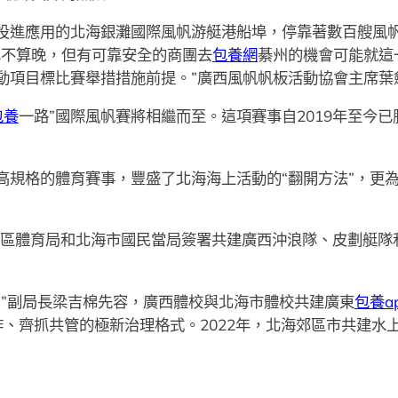
進應用的北海銀灘國際風帆游艇港船埠，停靠著數百艘風帆
也不算晚，但有可靠安全的商團去
包養網
綦州的機會可能就這
動項目標比賽舉措措施前提。”廣西風帆帆板活動協會主席葉
包養
一路”國際風帆賽將相繼而至。這項賽事自2019年至今
格的體育賽事，豐盛了北海海上活動的“翻開方法”，更為
區體育局和北海市國民當局簽署共建廣西沖浪隊、皮劃艇隊
副局長梁吉棉先容，廣西體校與北海市體校共建廣東
包養a
作、齊抓共管的極新治理格式。2022年，北海郊區市共建水