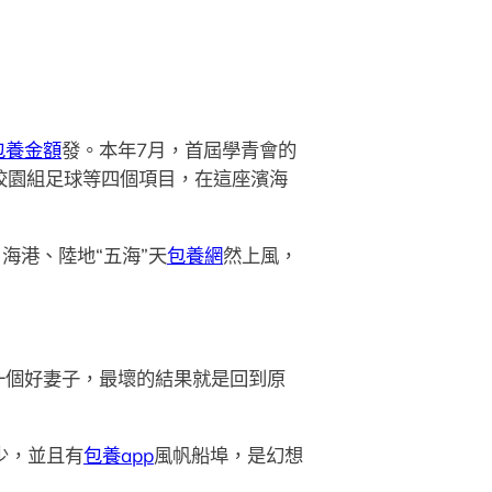
包養金額
發。本年7月，首屆學青會的
校園組足球等四個項目，在這座濱海
港、陸地“五海”天
包養網
然上風，
一個好妻子，最壞的結果就是回到原
少，並且有
包養app
風帆船埠，是幻想