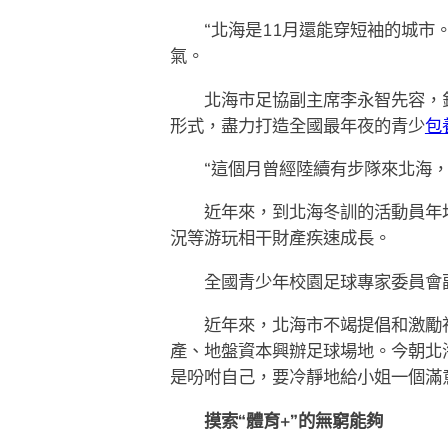
“北海是11月還能穿短袖的城市。
氣。
北海市足協副主席李永智先容，針對
形式，盡力打造全國最年夜的青少
包
“這個月曾經陸續有步隊來北海，有
近年來，到北海冬訓的活動員年均
況等游玩相干財產疾速成長。
全國青少年校園足球專家委員會副主
近年來，北海市不竭提倡和激勵社
產、地盤資本興辦足球場地。今朝北
是吩咐自己，要冷靜地給小姐一個滿意
摸索“體育+”的無窮能夠