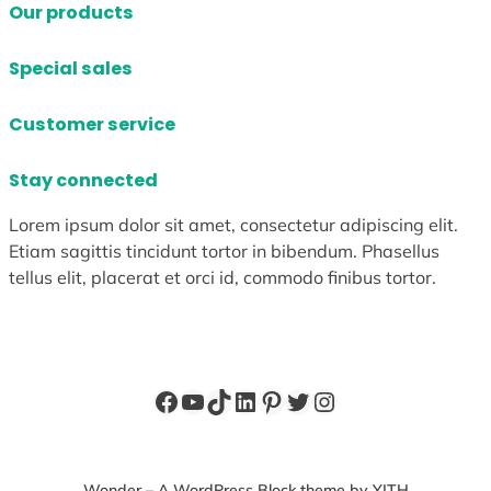
Our products
Special sales
Customer service
Stay connected
Lorem ipsum dolor sit amet, consectetur adipiscing elit.
Etiam sagittis tincidunt tortor in bibendum. Phasellus
tellus elit, placerat et orci id, commodo finibus tortor.
Facebook
YouTube
TikTok
LinkedIn
Pinterest
X
Instagram
Wonder – A WordPress Block theme by YITH