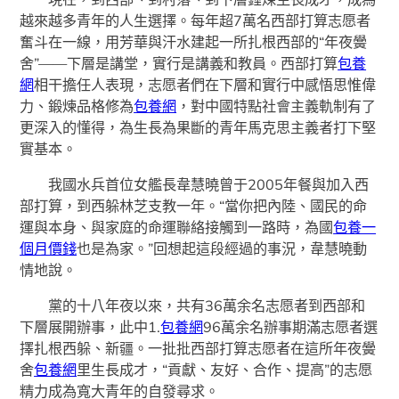
越來越多青年的人生選擇。每年超7萬名西部打算志愿者
奮斗在一線，用芳華與汗水建起一所扎根西部的“年夜黌
舍”——下層是講堂，實行是講義和教員。西部打算
包養
網
相干擔任人表現，志愿者們在下層和實行中感悟思惟偉
力、鍛煉品格修為
包養網
，對中國特點社會主義軌制有了
更深入的懂得，為生長為果斷的青年馬克思主義者打下堅
實基本。
我國水兵首位女艦長韋慧曉曾于2005年餐與加入西
部打算，到西躲林芝支教一年。“當你把內陸、國民的命
運與本身、與家庭的命運聯絡接觸到一路時，為國
包養一
個月價錢
也是為家。”回想起這段經過的事況，韋慧曉動
情地說。
黨的十八年夜以來，共有36萬余名志愿者到西部和
下層展開辦事，此中1.
包養網
96萬余名辦事期滿志愿者選
擇扎根西躲、新疆。一批批西部打算志愿者在這所年夜黌
舍
包養網
里生長成才，“貢獻、友好、合作、提高”的志愿
精力成為寬大青年的自發尋求。