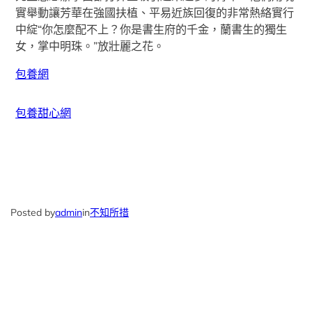
實舉動讓芳華在強國扶植、平易近族回復的非常熱絡實行
中綻“你怎麼配不上？你是書生府的千金，蘭書生的獨生
女，掌中明珠。”放壯麗之花。
包養網
包養甜心網
Posted by
admin
in
不知所措