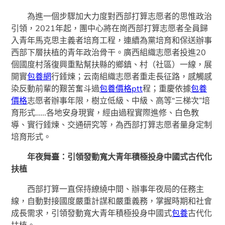
為進一個步驟加大力度對西部打算志愿者的思惟政治
引領，2021年起，團中心將在崗西部打算志愿者全員歸
入青年馬克思主義者培育工程，連續為黨培育和保送辦事
西部下層扶植的青年政治骨干。廣西組織志愿者投進20
個國度村落復興重點幫扶縣的鄉鎮、村（社區）一線，展
開實
包養網
行錘煉；云南組織志愿者重走長征路，感觸感
染反動前輩的艱苦奮斗過
包養價格ptt
程；重慶依據
包養
價格
志愿者辦事年限，樹立低級、中級、高等“三梯次”培
育形式……各地安身現實，經由過程實際進修、白色教
導、實行錘煉、交通研究等，為西部打算志愿者量身定制
培育形式。
年夜舞臺：引領發動寬大青年積極投身中國式古代化
扶植
西部打算一直保持繚繞中間、辦事年夜局的任務主
線，自動對接國度嚴重計謀和嚴重義務，掌握時期和社會
成長需求，引領發動寬大青年積極投身中國式
包養
古代化
扶植。