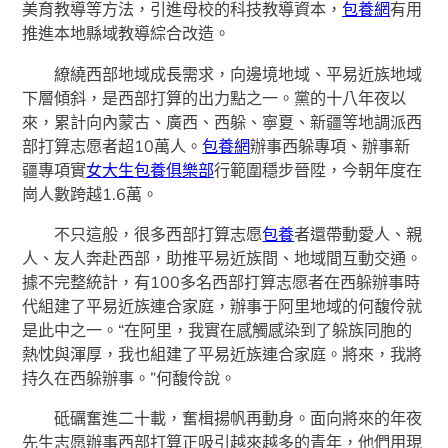
美育教導等方法，引進母校的科技教導資本，
包養網
有用
推進本地縣域教導綜合改造。
繚繞西部地域成長需求，向邊境地域、平易近族地域
下層傾斜，是西部打算的出力點之一。黨的十八年夜以
來，累計向內蒙古、廣西、西躲、寧夏、新疆等地調派西
部打算志愿者超10萬人。
包養網
辦事西躲專項、辦事新
疆專項實
女大生包養俱樂部
行範圍穩步晉陞，今朝年度在
崗人數跨越1.6萬。
不只這般，很多西部打算志愿
包養
者還帶動愛人、親
人、友人奔赴西部，助推平易近族間、地域間互動交通。
據不完整統計，有100多名西部打算志愿者在西躲辦事時
代組建了平易近族連合家庭，辦事于阿里地域的何馥伶就
是此中之一。“在阿里，我實在感觸感染到了躲族同胞的
熱忱與渾厚，我也組建了平易近族連合家庭。將來，我將
持久在西躲辦事。”何馥伶說。
砥礪奮進二十載，奮楫揚帆再動身。面向將來的年夜
先生志愿辦事西部打算正吸引越來越多的青年，他們用現