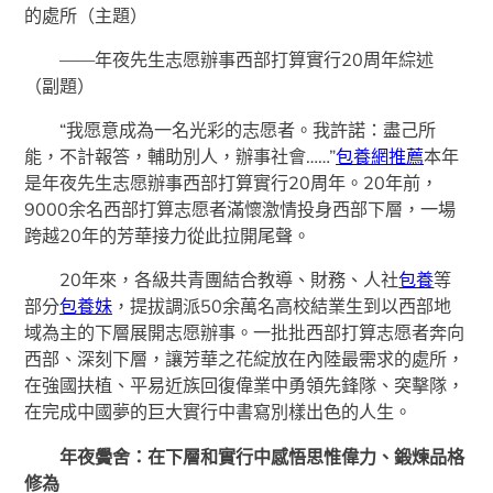
的處所（主題）
——年夜先生志愿辦事西部打算實行20周年綜述
（副題）
“我愿意成為一名光彩的志愿者。我許諾：盡己所
能，不計報答，輔助別人，辦事社會……”
包養網推薦
本年
是年夜先生志愿辦事西部打算實行20周年。20年前，
9000余名西部打算志愿者滿懷激情投身西部下層，一場
跨越20年的芳華接力從此拉開尾聲。
20年來，各級共青團結合教導、財務、人社
包養
等
部分
包養妹
，提拔調派50余萬名高校結業生到以西部地
域為主的下層展開志愿辦事。一批批西部打算志愿者奔向
西部、深刻下層，讓芳華之花綻放在內陸最需求的處所，
在強國扶植、平易近族回復偉業中勇領先鋒隊、突擊隊，
在完成中國夢的巨大實行中書寫別樣出色的人生。
年夜黌舍：在下層和實行中感悟思惟偉力、鍛煉品格
修為