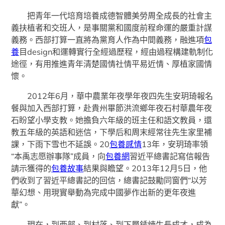
把青年一代培育培養成德智體美勞周全成長的社會主
義扶植者和交班人，是事關黨和國度前程命運的嚴重計謀
義務。西部打算一直將為黨育人作為中間義務，融進項
包
養
目design和運轉實行全經過歷程，經由過程構建軌制化
途徑，有用推進青年清楚國情社情平易近情、厚植家國情
懷。
2012年6月，華中農業年夜學年夜四先生安玥琦報名
餐與加入西部打算，赴貴州畢節洪流鄉年夜石村華農年夜
石盼望小學支教。她擔負六年級的班主任和語文教員，還
教五年級的英語和迷信，下學后和周末經常往先生家里補
課，下雨下雪也不延誤。20
包養感情
13年，安玥琦率領
“本禹志愿辦事隊”成員，向
包養網
習近平總書記寫信報告
請示獲得的
包養故事
結果與瞻望。2013年12月5日，他
們收到了習近平總書記的回信，總書記鼓勵同窗們“以芳
華幻想、用現實舉動為完成中國夢作出新的更年夜進
獻”。
現在，到西部、到村落、到下層錘煉生長成才，成為