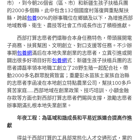
市），到今朝26個省（區、市）和新疆生孩子扶植兵團
的2000多個縣，此中包含132個國度村落復興重點幫扶
縣，跨越
包養
90%的辦事職位在鄉鎮及以下，為增進西部
地域教導、衛生、農技等社會工作成長作出了積極進獻。
西部打算志愿者們還聯合本身任務特色，帶頭展開電
子商務、扶貧幫困、文明創立、對口支援等任務。不少辦
事期
包養網
滿后在本地失業創業的志愿者，立異引進或開
闢出很多好項目好形
包養網
式：新疆生孩子扶植兵團的志
愿者譚磊率領本地職工創立了28野生殖一起配合社，帶
動2000多名群眾脫貧致富；重慶彭水苗族土家族自治縣
的志愿者李函凌在本地創立特點農業公司，幫扶100多戶
貧苦家庭……西部地域在創業政策、技巧培訓、小額金融
存款等方面也對西部打算志愿者們賜與支撐，激勵志愿者
辦事期滿扎根本地失業創業。
年夜工程：為區域和諧成長和平易近族連合提高作進
獻
得益于西部打算的工具部常態化人才交通形式，黨的