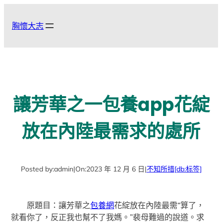
跳
至
胸懷大志
主
要
內
容
讓芳華之一包養app花綻
放在內陸最需求的處所
Posted by:
admin
|
On:
2023 年 12 月 6 日
|
不知所措
[db:标签]
原題目：讓芳華之
包養網
花綻放在內陸最需“算了，
就看你了，反正我也幫不了我媽。”裴母難過的說道。求