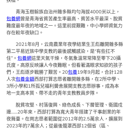
青海玉樹躲族自治州雜多縣均勻海拔4000米以上，
包養網
曾是青海省貧苦產生率最高、貧苦水平最深、脫貧
難度最年夜的地域之一。這里前提艱難，中小學師資氣力
存在較年夜缺口。
2021年8月，云南農業年夜學結業生王彪離開雜多縣
第二平易近族中學支教的最後感觸感染，是“有些扛不
住”。
包養網
這里天氣干燥，冬氣象溫常常降至零下20攝
氏度，高原反映讓人今夜難眠。但看著滿眼求知欲的孩子
們，王彪逐步戰勝了艱苦。20
包養
19年9月起，合計128
人次
包養金額
西部打算志愿者離開雜多縣，在2所中學、
3所小學和1所孤兒福利黌舍展開支教志愿辦事，成為本
地一支高本質、帶不走的青年支教教員步隊。
脫貧攻堅、村落復興、綠色成長、下層管理、衛國戍
邊……20年來，西部打算為寬大青年搭建了干事創業的年
夜舞臺。在崗志愿者範圍從2012年的2.5萬余人，擴展到
2023年的7萬余人；從最後籠罩西部12個省（區、