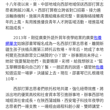
十八年夜以來，東、中部地域向西部地域保送西部打算志
愿者跨越20萬人。西部打算樹立跨省對口招募、接力遴
派輪換機制，施展共青團組織系統完整、普遍聯絡接觸青
年的上風，有用推進優良青年人才跨區域活動，增進區域
和諧成長。
2013年，剛從廣東外語外貿年夜學結業的廣東
包養
網單次
姑娘邵書琴報名成為一名西部打算志愿者，離開新
疆生孩子扶植兵團第三師托云牧場。半年后，她成了本地
柯爾克孜族群眾交口稱贊的“小丫頭”。辦事期尚未停止，
她就“我要幫助他們，我要贖罪，彩修，給我想辦法。”藍
玉華轉頭看向自己的丫鬟，一臉認真的說道。儘管她
包養
知道這是一場夢，決議留上去。現在，邵書琴已扎根邊境
10年。
西部打算志愿者們依托校地共建，強化紐帶效應，將
派出地的優質高校和社會資本等引進辦事地，辦事西部地
域經濟社會成長。在陜西蒲城縣，西安電子科技年夜學的
志愿者們一邊支教，一邊經由過程科創小屋、雙師講堂、