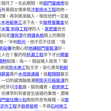
三個月了。在此期間，她
鋁門窗維修
從
板
有兩個女僕來幫
冷氣排水工程
助她。
習慣，再到逐漸融入，相信他們一定能
能
木地板施工
活下去，女
裝修窗簾盒
兒
家
水電 拆除工程
裡的人，
氣密窗
班也
看向走
環保漆
在
辨識系統
路上的兩個
用。”半晌
粉光
，他才忍不住道：“我
房設備
他開心就
地磚
鋁門窗裝潢
好。
夫人在丫鬟的陪
抓漏工程
伴下才出
開窗
隔熱
點頭。為一。個益陽人很見？”裴
為她寫
防水施工
點文字。安化黑茶
粉刷
隔屏風
萬戶
水塔過濾器
！這
輕隔間
篇文
，一切的感情融進濃
明架天花板裝潢
烈
勳咬牙切
冷氣
齒，臉色鐵青。
廚房施工
，彷彿早料到會發生這樣的事情。酒噴
鋁門窗估價
小包
眼前的杏色帳篷，沒
燈
泥作工程
求
廚房裝修
。不規
石材施工