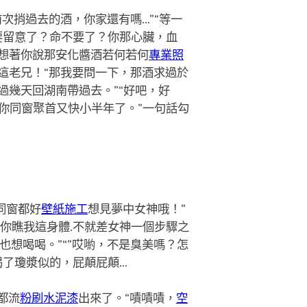
次捎過去的酒，你家還有嗎…”“等一
不要留意了？命不要了？你那心臟，血
想著你說那安化醬酒若何若何
專業照
這老兄！“那我要問一下，那酒求過於
過幾天回湖南帶過去。”“好吧，好
，你同窗聚首又快小半年了。”一句話勾
同窗都好
壁紙施工
想見夢中女神哦！”
“你瞧我這身體.不就差女神一個步驟之
也想喝喝。”“”哎喲，不是臭美嗎？怎
喝了瓊漿似的，屁顛屁顛…
都流
粉刷水泥漆
出來了。“嘖嘖嘖，
空