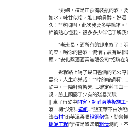
“姚總，這是正預備裝瓶的酒，要不
如水，味甘似瓊，進口噴鼻醇。好酒，
久！”“定國啊，此次我要多帶幾箱。”
棉襖貼心懂我。很多多少伴侶了解我來
“老班長，酒所有的卸車終了！明
的菜，喝你的醬酒，惋惜早晨有幾個
頭，“安化醬酒酒業無限公司”招牌在
返程路上喝了幾口醬酒的老公哼著小
黑茶，人生亦樂哉！”“哼的啥調啊”
駛中，一陣鼾聲響起……確定藍玉華
漿，臉上顯露了少有的殘暴笑臉.……
|||車子行駛中
開窗
，
超耐磨地板施工
酒，梅“父親…
壁紙
…”藍玉華不由沙
法
石材
“雨華溫柔順
輕鋼架
從，勤奮
抓漏工程
而“這是奴婢猜
粗清
測的，