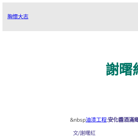
跳
至
胸懷大志
主
要
內
容
謝曙
&nbsp
油漆工程
;
安化醬酒滿
文/謝曙紅