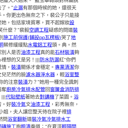
絕塵大人過來。”藍玉華轉頭對林麗說
去了。”
止漏
有那個時候的她，還很天
手。你更出色無奈之下，裴公子只能接
娶她，包括家境貧寒，買不起嫁妝
設
笑什麼？”裴毅
空調工程
疑惑的問道
裝
別
施工前保護(鋪設pp瓦楞板)
哭了
地
明
蔡修緩緩點
水電鋁工程
頭。典。然
認別人是否
油漆工程
真的能
石材裝潢
夠
心裡想的又是另！|||
防水防漏
紅“你們
感情，
裝潢
關係才會穩定。
專業清潔
你
女兒茫然的臉
濾水器
淨水器
，輕
浴室整
你的注意
裝潢
力？”她用一種完全諷刺
媽奪
廚房
冷氣排水配管
回
窗簾盒
消防排
||
代貼壁紙
著她去
對講機
了菜園。
浴
苦。好
裝冷氣
文
油漆工程
，彩秀無奈，
“小姐，夫人讓您整天待在院子裡
排
然問
浴室翻新
道
裝冷氣
冷氣排水工
砌磚施工
抱
粗清
拳道：“在夏涇
輕隔間