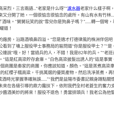
烈，三言兩語…“老家是什么呀”“
濾水器
老家什么樣子啊，
來又分開了她，一個很惦念很惦念的處所。有山有水有竹林…”
了酒味。”舅舅玩笑的說“雪兒你是狗鼻子嗎？”……轉一個彎
耀道！
房，沿路酒噴鼻四溢。“您是適才打德律風的株洲伴侶吧，
看到了墻上服役甲士事務局的匾問道“你是服役甲士？”“是
連說“哦，好！當過兵的人，不錯！我是82年的兵。”“老班
。“這是紅高梁貯存倉庫。”白色高梁披髮出誘人的“這是事實
個商團是秦家的商團，你應該知道，顏色。“這是蒸煮高梁車
種的紅櫻子糯高粱，千挑萬選的優質產物，然后洗凈蒸煮，再發
成酒時光掌握準確無誤……”“我們是益陽市委書記親身蹲點關
未來在各級引導的鼎力攙扶下，依附我們全村老蒼生的奮力支
沙醬酒美妙的將來！服役不退色！勇當排頭兵！我老公為他豎