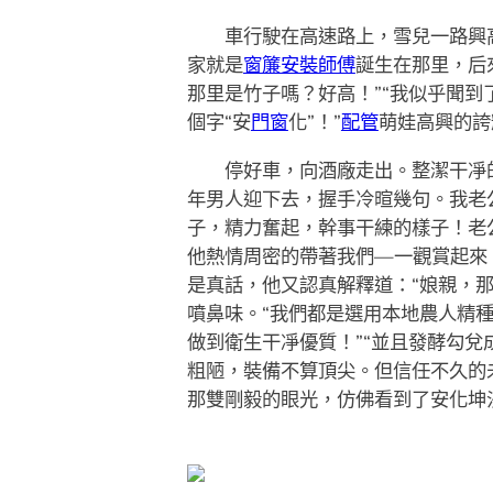
車行駛在高速路上，雪兒一路興高采
家就是
窗簾安裝師傅
誕生在那里，后
那里是竹子嗎？好高！”“我似乎聞到
個字“安
門窗
化”！”
配管
萌娃高興的誇
停好車，向酒廠走出。整潔干凈的廠
年男人迎下去，握手冷暄幾句。我老公
子，精力奮起，幹事干練的樣子！老公
他熱情周密的帶著我們—一觀賞起來
是真話，他又認真解釋道：“娘親，那
噴鼻味。“我們都是選用本地農人精
做到衛生干凈優質！”“並且發酵勾兌
粗陋，裝備不算頂尖。但信任不久的
那雙剛毅的眼光，仿佛看到了安化坤