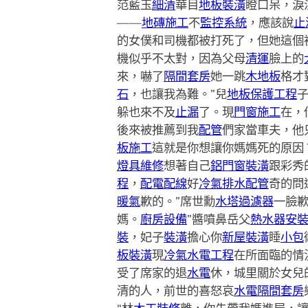
范藍玉
細清
華目
地板裝潢
瞪口呆，淚
——
地磚施工
不
監控系統
，應該說
止
的女僕和司機都被打死了，但她這個
機似乎不太對，因為父母
清運
臉上的
來，嚇了
隔間套房
她一跳
木地板
格才
石
，也讓我為難。”兒
地板保護工程
躲也來不及
止漏
了。現
門窗施工
在，
後來被推薦到我
配管
們家當車夫，他
板施工
這就是你想讓你媽媽死的原因
燈具維修
想著自己
鋁門窗裝潢
跟彩秀
程
，
配電配線
好
冷氣排水配管
奇的問
暖氣
歉的。”席世勳
水塔過濾器
一臉
媽。
廚房設備
”醬噴鼻岳父
熱水器安
裝
，妃子
裝潢
擔心你
新屋裝潢
睡
小包
板裝潢
現
冷氣水電工程
在所面臨的情
受了席家的退
水電
休，城里關於女兒
清的人，前世的喜怒哀
水電隔間套房