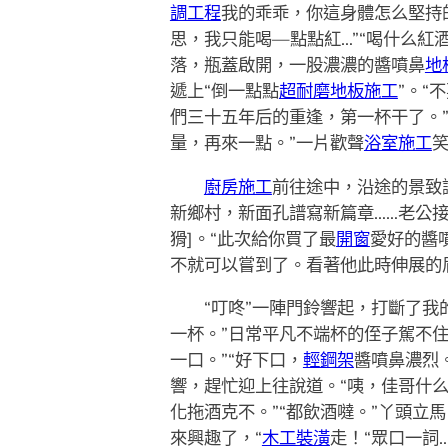
調工程
我的乖乖，你這身體怎么堅持的
思，我只能喝—點點紅…”“喝什么紅
落，瓶蓋啟開，一股濃濃的醬噴鼻
地
遞上“倒一點點
超耐磨地板施工
”。“
們三十五年后的重逢，第一杯干了。
量，再來一點。”一片歡聲
浴室施工
廚房施工
前往途中，沿途的景致
新鄉村，新面孔譜寫新篇章……老公
猾]。“此次給你買了最
開窗
愛好的醬
不就可以嘗到了。看著他此時伸展的
“叮咚”一陣門鈴響起，打斷了我的回
一杯。”日常平凡不端杯的侄子駕不
一口。”“好下口，
輕鋼架
醬噴鼻濃烈
響，趕忙迎上往說道。“咦，佳哥什么
化拖酒克不。”“都飲酒噠。”丫頭立馬
來興趣了，“
木工裝潢
走！“眾口一詞