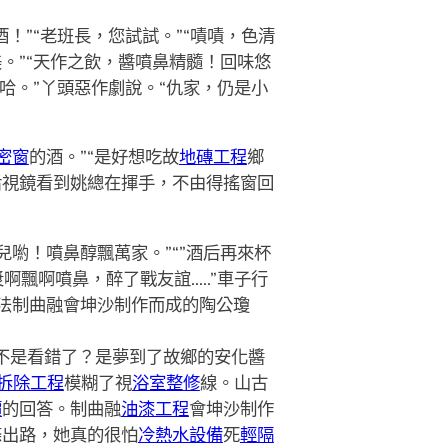
”“老班長，您試試。”“嘖嘖，色清
。”“天作之飲，醬噴鼻精髓！回味悠
哈。”丫頭惡作劇說。“仇家，仍是小
密窗
的酒。”“是好想吃故
地磚工程
鄉
后視鏡看到姚總在揮手，不由得搖窗回
喲！噴鼻醇飄萬家。”“”酒后再來杯
啊飄啊噴鼻，醉了戰友誼…..”車子行
法制曲融會坤沙制作而成的陶公瓊
不是看錯了？是夢到了故鄉的安化醬
 拆除工程
模糊了視
浴室整修
線。山古
價
的回答。制曲融
油漆工程
會坤沙制作
條出路，她真的很怕
冷熱水設備
死
輕隔