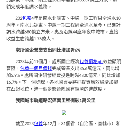
北調東、中線一期工程2023年度調水85.37億立方米，逾
額完成年度調水義務。
202
包養
4年是南水北調東、中線一期工程周全通水10
周年。南水北調東、中線一期工程周全通水至今，已累計
調水跨越680億立方米，惠及沿線44座年夜中城市，直接
收益生齒跨越1.76億人。
處所國企營業支出同比增加近6%
2023年前11個月，處所國企經濟
包養價格ptt
效益顯明
晉陞，
包養一個月價錢
完成營業支出35.6萬億元，同比增
加5.9%。處所國企研發經費投進跨越4800億元，同比增加
16.7%。下一個步驟，各地國資委將把提質增效穩增加擺
在凸起地位，進一個步驟晉陞國有經濟的進獻度。
我國城市軌道路況運營里程衝破1萬公里
截至2023
包養
年12月，31個省（自治區、直轄市）和