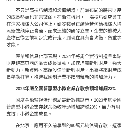
不只是高技巧制造和設備制造，前瞻布局的將來財產
的成長勢頭也非常微弱。在浙江杭州，一場技巧研究會正
在這家機械人公司停止，研發職員正繚繞若何給機械人增
添新效能停止會商。顛末連續的研發立異，企業的機械人
產物已從之前初步完成行走，到現在具有自均衡、負重等
才能。
產業和信息化部表現，2024年將周全實行制造業重點
財產鏈高東西的品質成長舉動，加速培養新興財產，強大
新動力、新資料、高端設備等新興財產，出臺將來財產成
長舉動打算，推進我國制造業不竭開釋新的增加潛力。
2023年底全國普惠型小微企業存款余額增加超23%
國度金融監視治理總局最新數據顯示，2023年底全國
普惠型小微企業存款余額較年頭增加跨越23%，無力有用
支撐了小微企業成長。
在北京，應用不久前拿到的80萬元純信譽存款，這家