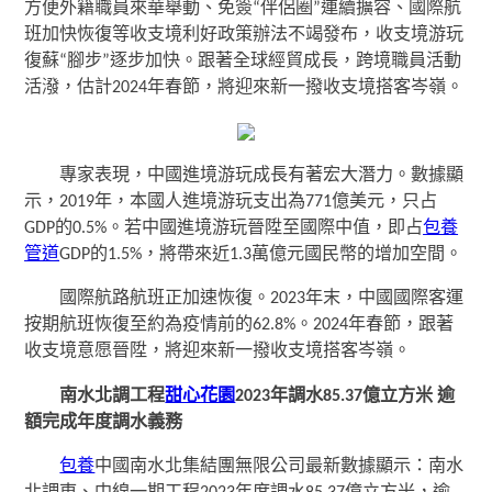
方便外籍職員來華舉動、免簽“伴侶圈”連續擴容、國際航
班加快恢復等收支境利好政策辦法不竭發布，收支境游玩
復蘇“腳步”逐步加快。跟著全球經貿成長，跨境職員活動
活潑，估計2024年春節，將迎來新一撥收支境搭客岑嶺。
專家表現，中國進境游玩成長有著宏大潛力。數據顯
示，2019年，本國人進境游玩支出為771億美元，只占
GDP的0.5%。若中國進境游玩晉陞至國際中值，即占
包養
管道
GDP的1.5%，將帶來近1.3萬億元國民幣的增加空間。
國際航路航班正加速恢復。2023年末，中國國際客運
按期航班恢復至約為疫情前的62.8%。2024年春節，跟著
收支境意愿晉陞，將迎來新一撥收支境搭客岑嶺。
南水北調工程
甜心花園
2023年調水85.37億立方米 逾
額完成年度調水義務
包養
中國南水北集結團無限公司最新數據顯示：南水