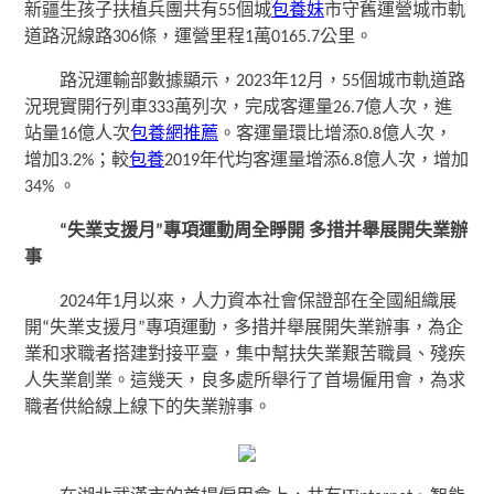
新疆生孩子扶植兵團共有55個城
包養妹
市守舊運營城市軌
道路況線路306條，運營里程1萬0165.7公里。
路況運輸部數據顯示，2023年12月，55個城市軌道路
況現實開行列車333萬列次，完成客運量26.7億人次，進
站量16億人次
包養網推薦
。客運量環比增添0.8億人次，
增加3.2%；較
包養
2019年代均客運量增添6.8億人次，增加
34% 。
“失業支援月”專項運動周全睜開 多措并舉展開失業辦
事
2024年1月以來，人力資本社會保證部在全國組織展
開“失業支援月”專項運動，多措并舉展開失業辦事，為企
業和求職者搭建對接平臺，集中幫扶失業艱苦職員、殘疾
人失業創業。這幾天，良多處所舉行了首場僱用會，為求
職者供給線上線下的失業辦事。