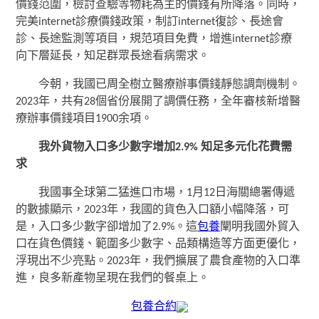
價錢范圍，檢討查驗等物耗為主的價錢有所降落。同時，
完美internet診療價錢政策，制訂internet復診、長途會
診、長途監測等項目，規范項目免費，增進internet診療
向下層延長，知足群眾長途看病需求。
今朝，我國已周全樹立醫療辦事價錢靜態調劑機制。
2023年，共有28個省份展開了調價任務，全年審核新增醫
療辦事價錢項目1900余項。
我外貨物入口多少數字增加2.9% 知足多元化花費需
求
我國事全球第二猛進口市場，1月12日海關總署傳遞
的數據顯示，2023年，我國的貨色入口額小幅降落，可
是，入口多少數字卻增加了2.9%。這
包養
闡明我國外貿入
口在貨色價錢、範圍多少數字、品類構造等方面更優化，
浮現出不少亮點。2023年，我們擴展了農食產物的入口準
進，良多新產物呈現在我們的餐桌上。
包養合約