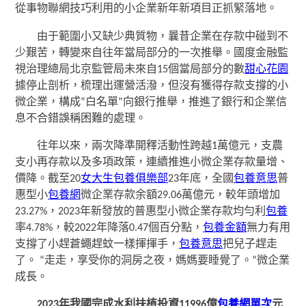
從事物聯網技巧利用的小企業新年新項目正抓緊落地。
由于範圍小又缺少典質物，曩昔企業在存款中碰到不
少艱苦，轉變來自往年當局部分的一次推舉。國度金融監
視治理總局北京監管局未來自15個當局部分的數
甜心花園
據停止剖析，梳理出運營活潑，但沒有獲得存款支撐的小
微企業，構成“白名單”向銀行推舉，推進了銀行和企業信
息不合錯誤稱困難的處理。
往年以來，兩次降準開釋活動性跨越1萬億元，支農
支小再存款以及多項政策，連續推進小微企業存款量增、
價降。截至20
女大生包養俱樂部
23年底，全國
包養意思
普
惠型小
包養網
微企業存款余額29.06萬億元，較年頭增加
23.27%，2023年新發放的普惠型小微企業存款均勻利
包養
率4.78%，較2022年降落0.47個百分點，
包養金額
無力有用
支撐了小趕蒼蠅趕蚊一樣揮揮手，
包養意思
把兒子趕走
了。 “走走，享受你的洞房之夜，媽媽要睡覺了。”微企業
成長。
2023年我國完成水利扶植投資11996億
包養網單次
元