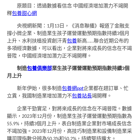
原題目：透過數據看信念 中國經濟增加潛力不竭開
釋
包養甜心網
央視網新聞：1月13日，《消息聯播》報道了金融支
撐小微企業、制造業生孩子運營運動預期指數持續3個月
上升、水利扶植投資創汗青
包養
新高……聯合近期公布的
多項經濟數據，可以看出，企業對將來成長的信念在不竭
晉陞，中國經濟增加潛力正不竭開釋。
制造
包養俱樂部
業生孩子運營運動預期指數持續3個
月上升
新年伊始，很多制造
包養網ppt
企業都在趕訂單、忙
立異，我國制造業增加潛力不
包養站長
竭開釋。
企業干勁實足，對將來成長的信念在不竭晉陞。數據
顯示，2023年12月份，制造業生孩子運營運動預期指數為
55.9%，持續3個月上升，表白制造業企業對市場成長信念
不竭加強。2023年12月份，高技巧制造業和設備制造業采
購司理指數分辨為50.3%和50.2%，持續堅持擴大。