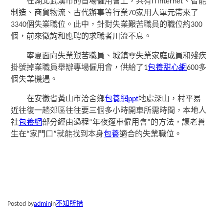
在湖北武漢市的首場僱用會上，共有ITinternet、智能
制造、商貿物流、古代辦事等行業70家用人單元帶來了
3340個失業職位。此中，針對失業艱苦職員的職位約300
個，前來徵詢和應聘的求職者川流不息。
寧夏面向失業艱苦職員、城鎮零失業家庭成員和殘疾
掛號掉業職員舉辦專場僱用會，供給了1
包養甜心網
600多
個失業機遇。
在安徽省黃山市洽舍鄉
包養網ppt
地處深山，村平易
近往復一趟郊區往往要三個多小時開車所需時間，本地人
社
包養網
部分經由過程“年夜篷車僱用會”的方法，讓老蒼
生在“家門口”就能找到本身
包養
適合的失業職位。
Posted by
admin
in
不知所措