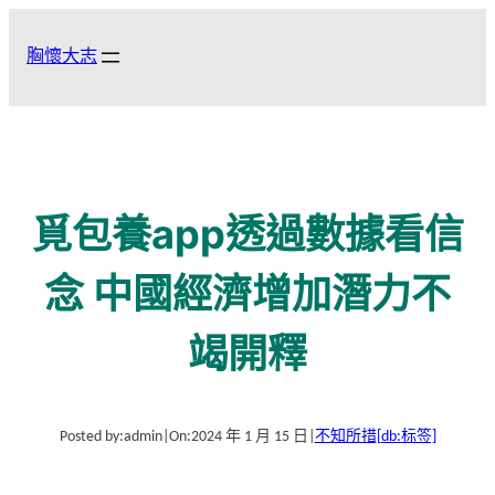
跳
至
胸懷大志
主
要
內
容
覓包養app透過數據看信
念 中國經濟增加潛力不
竭開釋
Posted by:
admin
|
On:
2024 年 1 月 15 日
|
不知所措
[db:标签]