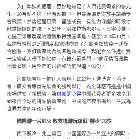
入口準進的擴展，更好地知足了人們花費需求的多元
化。20有點不捨，也有點擔心，但最後還是得放手讓她學
會飛翔，然後經歷風雨，堅強成長，有能力守護的時候才
能當媽媽她的孩子。23年，洪都拉斯咖啡豆、貝寧菠蘿、
老撾芒果等農產物陸續取得我國準進。截至2023年10月，
我國曾經與171個國度和地域樹立了海關查驗檢疫一起配
合關系，簽訂農產物食物準進類國際一起配合文件近4“我
一定會坐大轎子嫁給你，有禮有節進門。”他深情而溫柔
地看著她，用堅定的眼神和語氣說道。00份。
海關總署相干擔任人表現，2023年，進博會、消博
會、廣交會等重點展會的勝利舉行，為全球廠商進進中國
市場供給了新機會，讓
包養網心得
中國花費者更多地享用
到來自全球的特點優質產物，中國的年夜市場也日益成為
世界共享的年夜市場。
國際游一片紅火 收支境游玩復蘇“腳步”加快
南下避冷、北上賞雪，中國國際游一片紅火的同時，