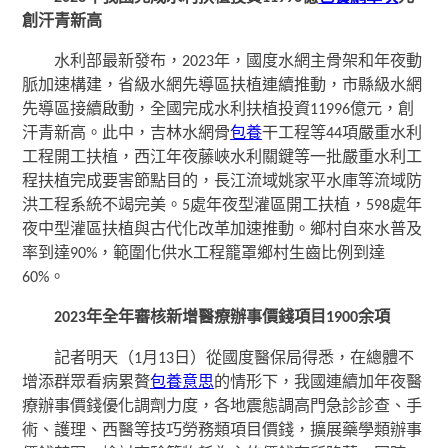
創汗青新高
水利部最新發布，2023年，國度水網主骨架和年夜動
脈加速構建，省級水網先導區扶植連續推動，市縣級水網
先導區接續啟動，全國完成水利扶植投資11996億元，創
汗青新高。此中，吉林水網骨
包養
干工程等44項嚴重水利
工程開工扶植，西江年夜藤峽水利關鍵等一批嚴重水利工
程扶植完成要害節點目的，長江流域姚家平水庫等流域防
洪工程系統不竭完美。5處年夜型灌區開工扶植，598處年
夜中型灌區扶植與古代化改革加速推動。鄉村自來水普及
率到達90%，範圍化供水工程籠罩鄉村生齒比例到達
60%。
2023年全年審核新增醫療辦事價錢項目1900余項
記者明天（1月13日）從國度醫保局得悉，在總體不
增添群眾看病累贅
包養意思
的情形下，我國連續加年夜醫
療辦事價錢優化調劑力度，各地震態調高門急診診查、手
術、護理、西醫等技巧勞務類項目價錢，擴展藥學類辦事