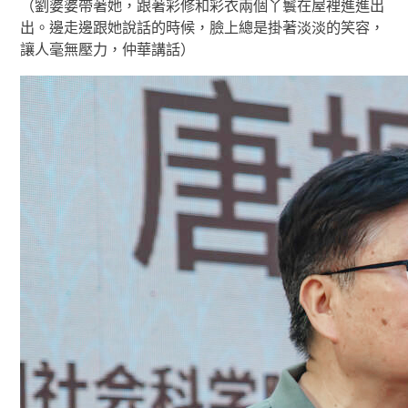
（劉婆婆帶著她，跟著彩修和彩衣兩個丫鬟在屋裡進進出
出。邊走邊跟她說話的時候，臉上總是掛著淡淡的笑容，
讓人毫無壓力，仲華講話）