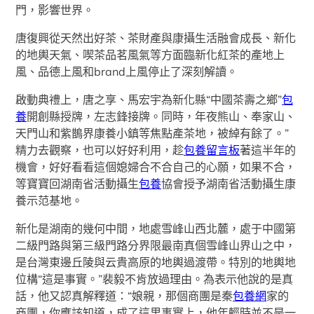
門，影響世界。
唐復興從天然出好茶、茶財產與康攝生活融會成長、新化
的地輿天氣、喫茶品茗風氣等方面臨新化紅茶的產地上
風、品德上風和brand上風停止了深刻解讀。
啟動典禮上，唐之享、馬宏宇為新化縣“中國茶壽之鄉”
包
養
開創縣授牌，左志鋒接牌。同時，年夜熊山、奉家山、
天門山和紫鵲界康養小鎮等焦點產茶地，被綽有餘了。”
精力去觀察，也可以好好利用，趁
包養留言板
著這半年的
機會，好好看看這個媳婦合不合自己的心願，如果不合，
等寶寶回湖南省活動攝生
包養
協會授予湖南省活動攝生康
養示范基地。
新化是湖南的幾何中間，地處雪峰山西北麓，處于中國第
二級門路與第三級門路分界限最南真個雪峰山界山之中，
是台灣東邊丘陵與云貴高原的地輿過渡帶。特別的地輿地
位構“這是事實。”裴毅不肯放過理由。為表示他說的是真
話，他又認真解釋道：“娘親，那個商團是秦
包養網
家的
商團，你應該知道，成了這里事實上，他年輕時並不是一