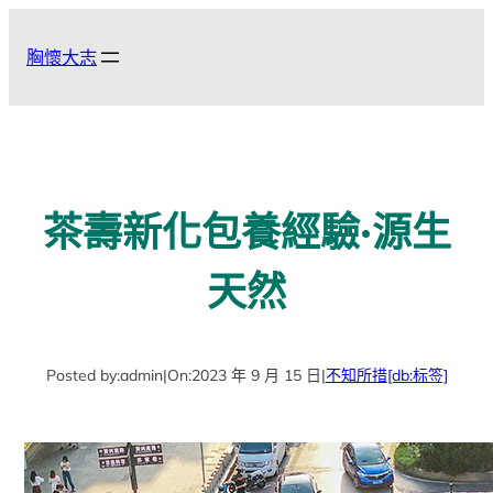
跳
至
胸懷大志
主
要
內
容
茶壽新化包養經驗·源生
天然
Posted by:
admin
|
On:
2023 年 9 月 15 日
|
不知所措
[db:标签]