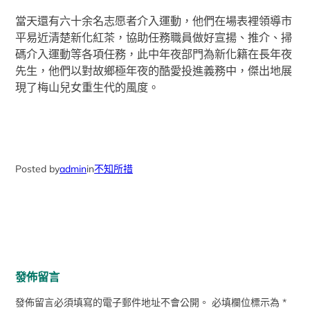
當天還有六十余名志愿者介入運動，他們在場表裡領導市
平易近清楚新化紅茶，協助任務職員做好宣揚、推介、掃
碼介入運動等各項任務，此中年夜部門為新化籍在長年夜
先生，他們以對故鄉極年夜的酷愛投進義務中，傑出地展
現了梅山兒女重生代的風度。
Posted by
admin
in
不知所措
發佈留言
發佈留言必須填寫的電子郵件地址不會公開。
必填欄位標示為
*