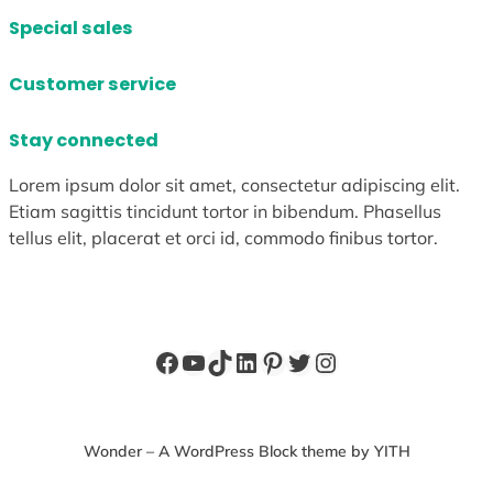
Special sales
Customer service
Stay connected
Lorem ipsum dolor sit amet, consectetur adipiscing elit.
Etiam sagittis tincidunt tortor in bibendum. Phasellus
tellus elit, placerat et orci id, commodo finibus tortor.
Facebook
YouTube
TikTok
LinkedIn
Pinterest
X
Instagram
Wonder – A WordPress Block theme by YITH