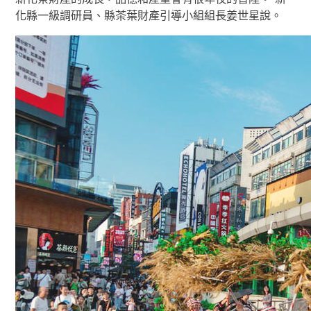
化縣一級調研員、縣茶葉財產引導小組組長姜世星說。