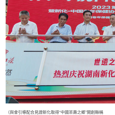
（與會引導配合見證新化取得“中國茶壽之鄉”開創縣稱