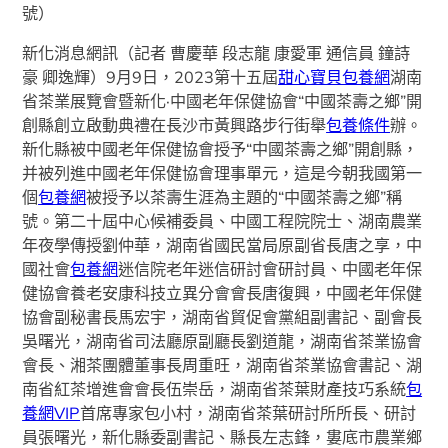
號）
新化消息網訊（記者 曹慶華 段志龍 康愛軍 通信員 鐘詩
豪 卿逸輝）9月9日，2023第十五屆
甜心寶貝包養網
湖南
省茶業展覽會暨新化·中國老年保健協會“中國茶壽之鄉”開
創縣創立啟動典禮在長沙市黃興路步行街舉
包養條件
辦。
新化縣被中國老年保健協會授予“中國茶壽之鄉”開創縣，
并被列進中國老年保健協會理事單元，這是今朝我國第一
個
包養網
被授予以茶壽生涯為主題的“中國茶壽之鄉”稱
號。第二十屆中心候補委員、中國工程院院士、湖南農業
年夜學傳授劉仲華，湖南省國民當局原副省長唐之享，中
國社會
包養網
迷信院老年迷信研討會研討員、中國老年保
健協會養老安康科技立異分會會長唐復興，中國老年保健
協會副秘書長馬宏宇，湖南省貿促會黨組副書記、副會長
吳曙光，湖南省司法廳原副廳長劉道龍，湖南省茶業協會
會長、湘茶團體董事長周重旺，湖南省茶業協會書記、湖
南省紅茶增進會會長伍崇岳，湖南省茶葉財產技巧系統
包
養網VIP
首席專家包小村，湖南省茶葉研討所所長、研討
員張曙光，新化縣委副書記、縣長左志鋒，婁底市農業鄉