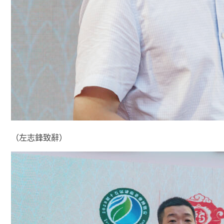
（左志鋒致辭）