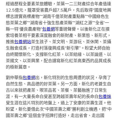
經過歷程全要素茶旅體驗，茶葉一二三財產綜合年產值達
12.5億元，籠罩受害農戶超7.5萬戶，先后取得“國度地輿
標志證實商標產物”“湖南千億茶財產重點縣”“中國綠色生
態茶葉之鄉”“湖南省十強生態產茶縣”“湖紅之源”“全省‘一
縣一特’優良農產物”
包養網
等重磅聲譽。以後新化正在摸
索培養茶相干要素深度融會的新財產、新業態、新形式，
推進
包養網站
茶生孩子、茶文明、茶游玩、茶休閑、茶攝
生融會成長，打造村落復興成長“新引擎”。盼望大師自始
自終關懷新化、支撐新化紅茶，以茶結緣、以茶論道、以
茶揚文、以茶興業，配合譜寫新化紅茶高東西的品質成長
的極新篇章。
劉仲華指
包養網
出，新化特別的生態周遭的狀況，孕育了
自然生態、高品德的好茶葉。另一方面，新化的老蒼生自
古以來就把產茶、喫茶品茗、茶餐、茶藝融進了日常生
涯，有一大量長命白叟甚至跨越茶壽年紀的長命白
包養妹
叟生涯在這片特別的地盤上，過上了安康的茶壽生涯。他
盼望，新化要借此次“中國茶壽之鄉”勝利創立機遇，把“中
國茶壽之鄉”這個金字招牌打造好，走出省會、走出國