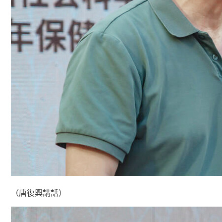
（唐復興講話）