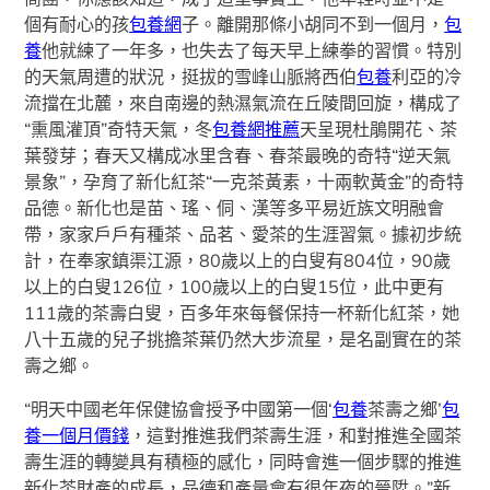
個有耐心的孩
包養網
子。離開那條小胡同不到一個月，
包
養
他就練了一年多，也失去了每天早上練拳的習慣。特別
的天氣周遭的狀況，挺拔的雪峰山脈將西伯
包養
利亞的冷
流擋在北麓，來自南邊的熱濕氣流在丘陵間回旋，構成了
“熏風灌頂”奇特天氣，冬
包養網推薦
天呈現杜鵑開花、茶
葉發芽；春天又構成冰里含春、春茶最晚的奇特“逆天氣
景象”，孕育了新化紅茶“一克茶黃素，十兩軟黃金”的奇特
品德。新化也是苗、瑤、侗、漢等多平易近族文明融會
帶，家家戶戶有種茶、品茗、愛茶的生涯習氣。據初步統
計，在奉家鎮渠江源，80歲以上的白叟有804位，90歲
以上的白叟126位，100歲以上的白叟15位，此中更有
111歲的茶壽白叟，百多年來每餐保持一杯新化紅茶，她
八十五歲的兒子挑擔茶葉仍然大步流星，是名副實在的茶
壽之鄉。
“明天中國老年保健協會授予中國第一個‘
包養
茶壽之鄉’
包
養一個月價錢
，這對推進我們茶壽生涯，和對推進全國茶
壽生涯的轉變具有積極的感化，同時會進一個步驟的推進
新化茶財產的成長，品德和產量會有很年夜的晉陞。”新