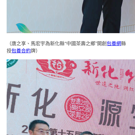
（唐之享、馬宏宇為新化縣“中國茶壽之鄉”開創
包養網
縣
授
包養合約
牌）