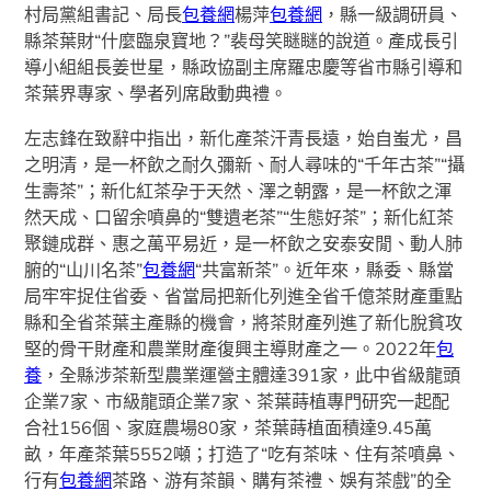
村局黨組書記、局長
包養網
楊萍
包養網
，縣一級調研員、
縣茶葉財“什麼臨泉寶地？”裴母笑瞇瞇的說道。產成長引
導小組組長姜世星，縣政協副主席羅忠慶等省市縣引導和
茶葉界專家、學者列席啟動典禮。
左志鋒在致辭中指出，新化產茶汗青長遠，始自蚩尤，昌
之明清，是一杯飲之耐久彌新、耐人尋味的“千年古茶”“攝
生壽茶”；新化紅茶孕于天然、澤之朝露，是一杯飲之渾
然天成、口留余噴鼻的“雙遺老茶”“生態好茶”；新化紅茶
聚鏈成群、惠之萬平易近，是一杯飲之安泰安閒、動人肺
腑的“山川名茶”
包養網
“共富新茶”。近年來，縣委、縣當
局牢牢捉住省委、省當局把新化列進全省千億茶財產重點
縣和全省茶葉主產縣的機會，將茶財產列進了新化脫貧攻
堅的骨干財產和農業財產復興主導財產之一。2022年
包
養
，全縣涉茶新型農業運營主體達391家，此中省級龍頭
企業7家、市級龍頭企業7家、茶葉蒔植專門研究一起配
合社156個、家庭農場80家，茶葉蒔植面積達9.45萬
畝，年產茶葉5552噸；打造了“吃有茶味、住有茶噴鼻、
行有
包養網
茶路、游有茶韻、購有茶禮、娛有茶戲”的全