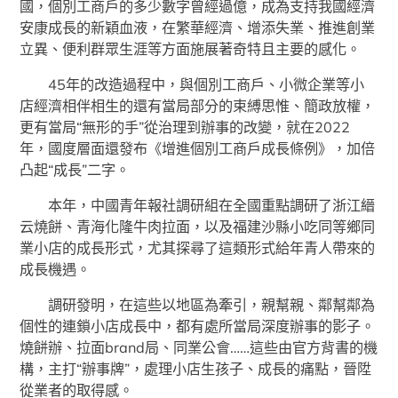
國，個別工商戶的多少數字曾經過億，成為支持我國經濟
安康成長的新穎血液，在繁華經濟、增添失業、推進創業
立異、便利群眾生涯等方面施展著奇特且主要的感化。
45年的改造過程中，與個別工商戶、小微企業等小
店經濟相伴相生的還有當局部分的束縛思惟、簡政放權，
更有當局“無形的手”從治理到辦事的改變，就在2022
年，國度層面還發布《增進個別工商戶成長條例》，加倍
凸起“成長”二字。
本年，中國青年報社調研組在全國重點調研了浙江縉
云燒餅、青海化隆牛肉拉面，以及福建沙縣小吃同等鄉同
業小店的成長形式，尤其探尋了這類形式給年青人帶來的
成長機遇。
調研發明，在這些以地區為牽引，親幫親、鄰幫鄰為
個性的連鎖小店成長中，都有處所當局深度辦事的影子。
燒餅辦、拉面brand局、同業公會……這些由官方背書的機
構，主打“辦事牌”，處理小店生孩子、成長的痛點，晉陞
從業者的取得感。