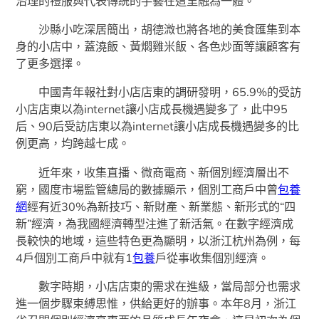
治理的禮服與代表傳統的手藝在這里融為一體。
沙縣小吃深居簡出，胡德溦也將各地的美食匯集到本
身的小店中，蓋澆飯、黃燜雞米飯、各色炒面等讓顧客有
了更多選擇。
中國青年報社對小店店東的調研發明，65.9%的受訪
小店店東以為internet讓小店成長機遇變多了，此中95
后、90后受訪店東以為internet讓小店成長機遇變多的比
例更高，均跨越七成。
近年來，收集直播、微商電商、新個別經濟層出不
窮，國度市場監管總局的數據顯示，個別工商戶中曾
包養
網
經有近30%為新技巧、新財產、新業態、新形式的“四
新”經濟，為我國經濟轉型注進了新活氣。在數字經濟成
長較快的地域，這些特色更為顯明，以浙江杭州為例，每
4戶個別工商戶中就有1
包養
戶從事收集個別經濟。
數字時期，小店店東的需求在進級，當局部分也需求
進一個步驟束縛思惟，供給更好的辦事。本年8月，浙江