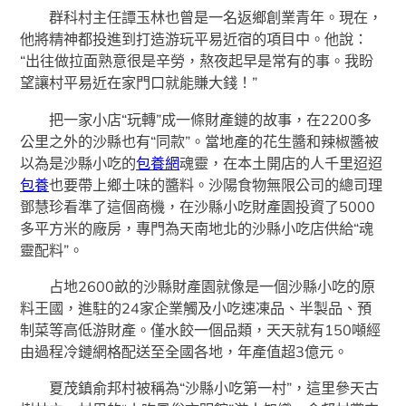
群科村主任譚玉林也曾是一名返鄉創業青年。現在，
他將精神都投進到打造游玩平易近宿的項目中。他說：
“出往做拉面熟意很是辛勞，熬夜起早是常有的事。我盼
望讓村平易近在家門口就能賺大錢！”
把一家小店“玩轉”成一條財產鏈的故事，在2200多
公里之外的沙縣也有“同款”。當地產的花生醬和辣椒醬被
以為是沙縣小吃的
包養網
魂靈，在本土開店的人千里迢迢
包養
也要帶上鄉土味的醬料。沙陽食物無限公司的總司理
鄧慧珍看準了這個商機，在沙縣小吃財產園投資了5000
多平方米的廠房，專門為天南地北的沙縣小吃店供給“魂
靈配料”。
占地2600畝的沙縣財產園就像是一個沙縣小吃的原
料王國，進駐的24家企業觸及小吃速凍品、半製品、預
制菜等高低游財產。僅水餃一個品類，天天就有150噸經
由過程冷鏈網格配送至全國各地，年產值超3億元。
夏茂鎮俞邦村被稱為“沙縣小吃第一村”，這里參天古