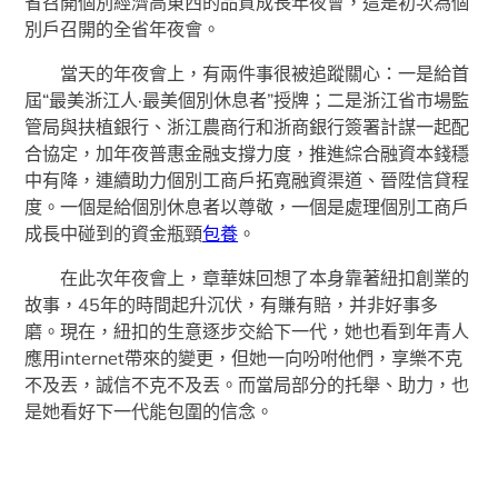
省召開個別經濟高東西的品質成長年夜會，這是初次為個
別戶召開的全省年夜會。
當天的年夜會上，有兩件事很被追蹤關心：一是給首
屆“最美浙江人·最美個別休息者”授牌；二是浙江省市場監
管局與扶植銀行、浙江農商行和浙商銀行簽署計謀一起配
合協定，加年夜普惠金融支撐力度，推進綜合融資本錢穩
中有降，連續助力個別工商戶拓寬融資渠道、晉陞信貸程
度。一個是給個別休息者以尊敬，一個是處理個別工商戶
成長中碰到的資金瓶頸
包養
。
在此次年夜會上，章華妹回想了本身靠著紐扣創業的
故事，45年的時間起升沉伏，有賺有賠，并非好事多
磨。現在，紐扣的生意逐步交給下一代，她也看到年青人
應用internet帶來的變更，但她一向吩咐他們，享樂不克
不及丟，誠信不克不及丟。而當局部分的托舉、助力，也
是她看好下一代能包圍的信念。