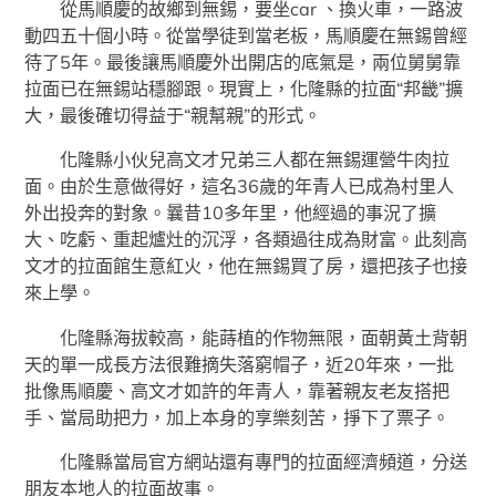
從馬順慶的故鄉到無錫，要坐car 、換火車，一路波
動四五十個小時。從當學徒到當老板，馬順慶在無錫曾經
待了5年。最後讓馬順慶外出開店的底氣是，兩位舅舅靠
拉面已在無錫站穩腳跟。現實上，化隆縣的拉面“邦畿”擴
大，最後確切得益于“親幫親”的形式。
化隆縣小伙兒高文才兄弟三人都在無錫運營牛肉拉
面。由於生意做得好，這名36歲的年青人已成為村里人
外出投奔的對象。曩昔10多年里，他經過的事況了擴
大、吃虧、重起爐灶的沉浮，各類過往成為財富。此刻高
文才的拉面館生意紅火，他在無錫買了房，還把孩子也接
來上學。
化隆縣海拔較高，能蒔植的作物無限，面朝黃土背朝
天的單一成長方法很難摘失落窮帽子，近20年來，一批
批像馬順慶、高文才如許的年青人，靠著親友老友搭把
手、當局助把力，加上本身的享樂刻苦，掙下了票子。
化隆縣當局官方網站還有專門的拉面經濟頻道，分送
朋友本地人的拉面故事。