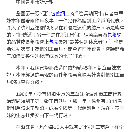
中國青年報調研組
全國第一張“個別
包養網
工商戶營業執照”持有者章華
妹本年碰著兩件年夜事：一件是作為個別工商戶的代表，
介入了杭州亞運會的火現在有會是這樣的結局。這是應得
的。”把傳遞；另一件是在浙江省個別經濟高東西
包養網
的品質成長年夜會上
包養
獲評“最美個別休息者”，這也是
浙江初次零丁為個別工商戶召開全省性年夜會，會議開釋
了加倍支撐個別經濟成長的電子訊號。
本年，我國已擎起改造開放旗號45年。對章華妹來
說，本年經過的事況的兩件年夜事意味著社會對個別工商
戶的器重與尊敬。
1980年，從事紐扣生意的章華妹從溫州市工商行政
治理局領到了第一張工商執照。那一年，溫州有1844名
個別戶請求了執照，成為全國第一代個別戶。現在，章華
妹的生意逐步交由下一代打理。
在浙江省，均勻每10人中就有1個個別工商戶，在全