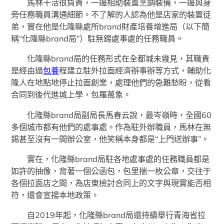
馬林干活很負責，一邊相助裝置烹調裝備，一邊與身
旁任務職員溝通細節。不了解的人認為他是店家的裝置徒
弟，實在他是化隆縣處所brand財產培養增進局（以下簡
稱“化隆縣brand局”）駐無錫處事處的任務職員。
化隆縣brand局的任務形式在全都城未幾見，其職責
是經由過
包養
程建立駐外拉面經濟辦事辦等方式，輔助化
隆人在地點地停止拉面創業，處理他們的急難愁盼，從看
合同到後代進城上學，包羅萬象。
化隆縣brand局副局長馬春云說，最岑嶺時，全國60
多個城市都有他們的處事處。作為駐外辦職員，馬林在無
錫甚至沒有一間辦公室，他笑稱本身都是“上門送辦事”。
實在，化隆縣brand局駐各地處事處的任務職員都是
如許的抽像，背著一個公函包，包里揣一枚公章，交往于
各個拉面店之間，為店東檢討合同上的文字與現實能否相
符，還會宣揚本地政策。
自2019年起，化隆縣brand局還持續舉行青海省拉