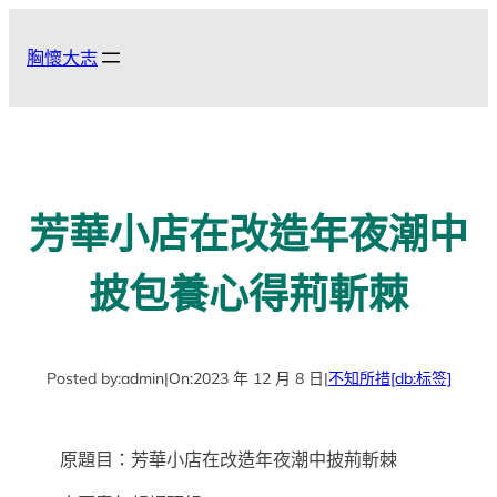
跳
至
胸懷大志
主
要
內
容
芳華小店在改造年夜潮中
披包養心得荊斬棘
Posted by:
admin
|
On:
2023 年 12 月 8 日
|
不知所措
[db:标签]
原題目：芳華小店在改造年夜潮中披荊斬棘