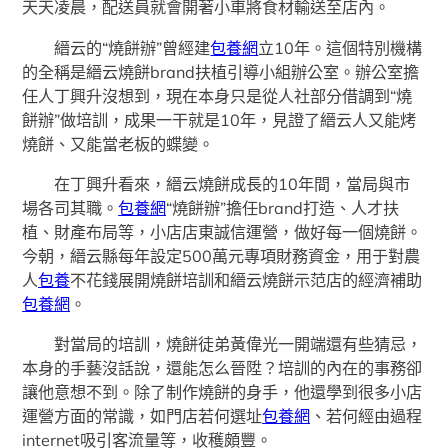
天天凌晨，配送員就會開著小車將食材輸送至店內。
縉云的“燒餅辦”曾經建
包養網
立10年。這個特別機構
的全稱是縉云燒餅brand扶植引導小組辦公室。辦公室擔
任人丁興升沒想到，現在本身只是從人社部分借調到“燒
餅辦”做培訓，成果一干就是10年，見證了縉云人又能烤
燒餅、又能當老板的蝶變。
在丁興升看來，縉云燒餅成長的10年間，當局與市
場各司其職。
包養網
“燒餅辦”擔任brand打造、人才扶
植、財產布局等，小店店東誠信運營，做好每一個燒餅。
今朝，縉云縣每年設定500萬元專項財務資金，用于對農
人
包養
不花錢展開燒餅培訓和縉云燒餅示范店的經濟補助
包養網
。
對當局的培訓，燒餅徒弟黃偉光一開端還有些猜忌，
本身的手藝沒話說，還能怎么晉陞？培訓的內在的事務卻
讓他意想不到。除了制作燒餅的身手，他還學到很多小店
運營方面的常識，如門店若何選址
包養網
、若何經由過程
internet吸引客流量等，收穫頗豐。