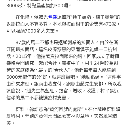
3000噸、特點農產物約300噸。
在化隆，像韓光
包養
遠如許“換了頭腦、練了膽量”的
返鄉拉面人不算多數，本地與拉面相干的企業有473家，
可以吸納7000多人失業。
37歲的馬二不都也是返鄉創業的拉面人。由於在浙
江開過拉面館，這名皮膚漆黑的東南漢子能說一口杭州
話。2015年，他揣著賣拉面賺來的錢，回家成立了蒔植
養殖專門研究一起配合社，養殖牛羊。村里24戶較為艱
苦的家庭成為他最早的“合伙人”，他們每年每人能拿到
5000元擺佈的分“好，就這麼辦吧。”她點點頭。 “這件事
由你來處理，銀兩由我支付，跑腿由趙先生安排，所以我
這麼說。”趙先生為藍紅。致富、增收，收獲了村平易近
信賴的馬二不都被選為村支書。
群科，躲語意為“黃河回旋的處所”。在化隆縣群科鎮
群科村，奔跑的黃河水圍繞著叢林與草地，天然風景精
美。