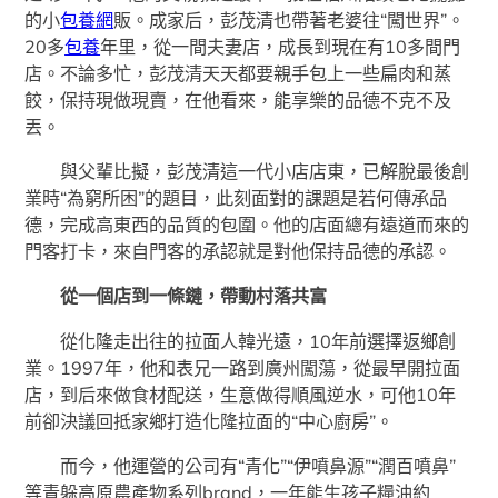
的小
包養網
販。成家后，彭茂清也帶著老婆往“闖世界”。
20多
包養
年里，從一間夫妻店，成長到現在有10多間門
店。不論多忙，彭茂清天天都要親手包上一些扁肉和蒸
餃，保持現做現賣，在他看來，能享樂的品德不克不及
丟。
與父輩比擬，彭茂清這一代小店店東，已解脫最後創
業時“為窮所困”的題目，此刻面對的課題是若何傳承品
德，完成高東西的品質的包圍。他的店面總有遠道而來的
門客打卡，來自門客的承認就是對他保持品德的承認。
從一個店到一條鏈，帶動村落共富
從化隆走出往的拉面人韓光遠，10年前選擇返鄉創
業。1997年，他和表兄一路到廣州闖蕩，從最早開拉面
店，到后來做食材配送，生意做得順風逆水，可他10年
前卻決議回抵家鄉打造化隆拉面的“中心廚房”。
而今，他運營的公司有“青化”“伊噴鼻源”“潤百噴鼻”
等青躲高原農產物系列brand，一年能生孩子糧油約