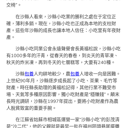
交椅”。
在沙縣人看來，沙縣小吃業的勝利之處在于定位正
確，薄利多銷。現在，沙縣小吃也正成為本地的支柱財
產。這些年沙縣的成長也讓本地人信任：小吃里有年夜財
產。
沙縣小吃同業公會永遠聲譽會長黃福松說，沙縣小吃
有1000多年的汗青，從春天的春卷，到炎天的青草凍、
秋天的炸米凍，再到冬天的七層糕等，大要有240種。
沙縣
包養
人均耕地較少，農
包養
人增收一向是困難。
上世紀90年月，沙縣逐步成長起了小吃、茶果、毛竹等
財產。時任縣長助理的黃福松記得，其他行業不難受市
場、天氣等多種原因影響，獨小吃財產是“穩賺錢”。顛末
長時光調研，沙縣在1997年提出，要將小吃財產作為農
人脫貧致富的重要手腕。
在江蘇省姑蘇市相城區運營一家“沙縣小吃”的彭茂清
是“沙二代”，他的父親就是最早一批在福州陌頭巷尾擺攤