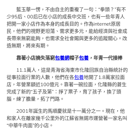
藍玉華一愣，不由自主的重複了一句：“拳頭？”有不
少95后、00后已在小店的成長中交班，也有一些年青人
把開一家小店作為本身的成長目的。作為internet原居
民，他們的視野更坦蕩、需求更多元，能給經濟與社會成
長帶來無窮能夠，也需求全社會賜與更多的追蹤關心。改
造無期，將來有期。
靠著小店摘失落窮
包養網
帽子
包養
，年青一代接棒
11.1萬人，這是青海省海東市化隆回族自治縣統計的
從事拉面行業的人數，他們在各
包養
地開了1.8萬家拉面
店，年營業額近100億元。靠著一碗拉面，化隆縣的蒼生
完成了新的“五子及第”：掙了票子，育了孩子，換了頭
腦，練了膽量，拓了門路。
2001年誕生的馬順慶就是十一萬分之一。現在，他
和家人在離家幾千公里外的江蘇省無錫市運營著一家名叫
“中華牛肉面”的小店。