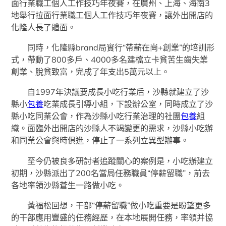
面行業職工個人工作技巧年夜賽，在廣州、上海、海南3
地舉行拉面行業職工個人工作技巧年夜賽，讓外出開店的
化隆人長了體面。
同時，化隆縣brand局實行“帶薪在崗+創業”的培訓形
式，帶動了800多戶、4000多名建檔立卡貧苦生齒失業
創業、脫貧致富，完成了年支出5萬元以上。
自1997年決議要成長小吃行業后，沙縣就建立了沙
縣小
包養
吃業成長引導小組，下設辦公室，同時成立了沙
縣小吃同業公會，作為沙縣小吃行業治理的社團
包養
組
織。面臨外出開店的沙縣人不竭變更的需求，沙縣小吃辦
和同業公會與時俱進，停止了一系列立異型辦事。
至今仍被良多研討者追蹤關心的案例是，小吃辦建立
初期，沙縣派出了200名當局任務職員“停薪留職”，前去
各地率領沙縣蒼生一路做小吃。
黃福松回想，干部“停薪留職”做小吃重要是盼望更多
的干部應用豐盛的任務經歷，在本地展開任務，率領并協