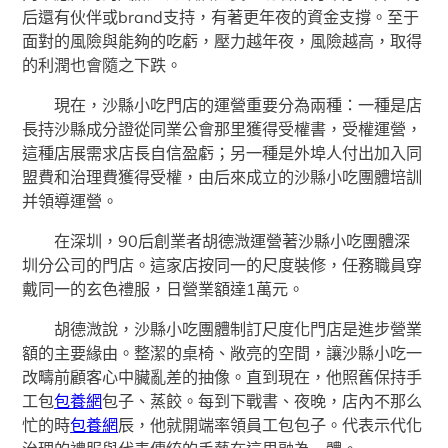
后還有伙伴或brand支持，有著更年夜的資金支撐。至于
面對的風險與能夠的吃虧，壓力越年夜，風險越高，取得
的利潤也會隨之下跌。
現在，沙縣小吃門店的運營重要分為兩種：一種是店
長持沙縣成分證從同業公會那里獲得受權書，受權運營，
這種店展需求店長自信盈虧；另一種是外埠人付出加入同
盟費和治理費獲得受權，由后來成立的沙縣小吃團體培訓
并領導運營。
在深圳，90后創業者胡德溦運營著沙縣小吃團體深
圳分公司的門店。這家店按同一的尺度裝修，任務職員穿
戴同一的玄色禮服，日營業額達1萬元。
胡德溦說，沙縣小吃團體制訂尺度化門店是進步營業
額的主要緣由。整潔的桌椅、敞亮的空間，讓沙縣小吃一
改疇前顧客心中臟亂差的抽像。直到現在，他照舊保持手
工包
包養網
包子、蒸餃。每到下戰書、夜晚，店內不那么
忙的時
包養網
辰，他就開端率領員工包包子。代表示代化