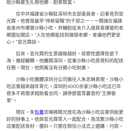
助沙縣蒼生扎根他鄉、創業致富。
在中共福建省沙縣駐深圳市支部委員會，記者見到官
光霖，他曾是最早“停薪留職”的干部之一，一開端在福建
省泉州市運營沙縣小吃，并輔助從未介入過貿易運營的老
鄉選址開店。“人在他鄉能找到幾個老鄉，會讓他們更安
心。”官光霖說。
后來，官光霖的生意越做越好，就索性選擇告退下
海。幾經輾轉，他離開深圳，從事沙縣小吃原資料的配送
任務。現在，他照舊沒有分開小吃財產。
沙縣小吃團體深圳分公司擔任人朱忠琳表現，沙縣小
吃店東越來越年青化。深圳的4000余家沙縣小吃店已年
夜多不再需求相助看合同、調停膠葛等曩昔的“王牌營
業”。
現在，朱
包養
忠琳將眼光放在為沙縣小吃店東供給更
好的辦事上。他與官光霖等人一起配合，為浩繁沙縣小吃
店東配送食材、醬料。只需在微信小法式上選購、付款，