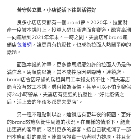
苦守與立異，小店從活下往到活得好
良多小店店東都有一個brand夢。2020年，拉面財
產一度被本錢盯上，投資人猖狂涌進面食賽道，融資高潮
一向連續到2021年年末。一時之間，夫妻店和brand連
鎖店
包養網
，誰更具有抗壓性，也成為拉面人熱鬧爭辯的
話題。
面臨本錢的沖擊，更多像馬順慶如許的拉面人仍是佈
滿信念。馬順慶以為，當不成控原因到臨時，連鎖店、
brand店會因昂揚的房租與用工本錢支持不住。而夫妻店
簡直沒有效工本錢，房租較為廉價，甚至可以不怕享樂保
持24小時營業，夫妻店有更強的抗壓性，“好比疫情之
后，活上去的年夜多都是夫妻店”。
另一種不雅點則以為，連鎖店有更年夜的範圍、更好
的brand效應與衛生周遭的狀況。在異樣的情形下，能賣
出更高的客單價，吸引更多的顧客。這自己就抵消了一部
門本應面對的風險。連鎖店證實一切者財力雄厚，并且背