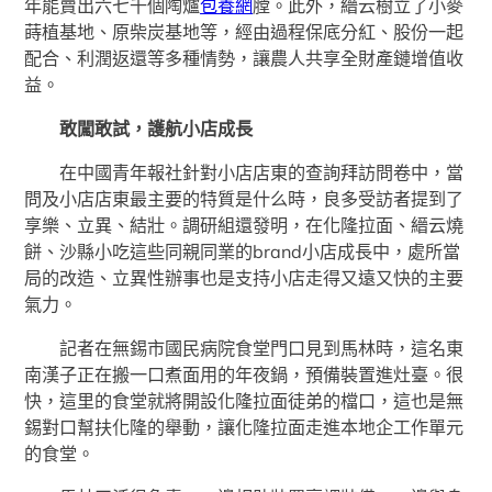
年能賣出六七千個陶爐
包養網
膛。此外，縉云樹立了小麥
蒔植基地、原柴炭基地等，經由過程保底分紅、股份一起
配合、利潤返還等多種情勢，讓農人共享全財產鏈增值收
益。
敢闖敢試，護航小店成長
在中國青年報社針對小店店東的查詢拜訪問卷中，當
問及小店店東最主要的特質是什么時，良多受訪者提到了
享樂、立異、結壯。調研組還發明，在化隆拉面、縉云燒
餅、沙縣小吃這些同親同業的brand小店成長中，處所當
局的改造、立異性辦事也是支持小店走得又遠又快的主要
氣力。
記者在無錫市國民病院食堂門口見到馬林時，這名東
南漢子正在搬一口煮面用的年夜鍋，預備裝置進灶臺。很
快，這里的食堂就將開設化隆拉面徒弟的檔口，這也是無
錫對口幫扶化隆的舉動，讓化隆拉面走進本地企工作單元
的食堂。