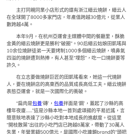
主打同親同業小店形式的還有浙江縉云燒餅，縉云人
在全球開了8000多家門店，年產值跨越30億元，從業人
數跨越4萬。
本年9月，在杭州亞運會主媒體中間的餐廳里，酥脆
金黃的縉云燒餅更是勝利“破圈”。90后縉云姑娘田凱瑤與
10余位燒餅徒弟一天要烤制1000多個縉云燒餅，噴鼻氣
四溢的燒餅遭到熱捧，有人甚至“埋怨”，吃一口燒餅要等
許久。
在立志要做燒餅巨匠的田凱瑤看來，她這一代燒餅
人，要在燒餅店的高東西的品質成長高低工夫。縉云燒餅
表態亞運會，就是一次國際化的衝破。
“扁肉是
包養
‘磚’，
包養
拌面是‘鋼’，蓋起了沙縣的高
樓年夜廈……”這是沙縣本地一首到處頌揚的平易近謠，言
簡意賅地表達了沙縣小吃對本地成長的進獻度。從這里
“開枝散葉”出往的小吃門店已跨越8萬家，帶動了30萬人
失業，年營業額500億元，是國際小吃連鎖brand的“頭把