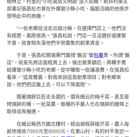
樹林立，村里的“小吃風俗文明館”游人如織。俞邦村黨支
部書記張昌松也曾在外運營沙縣小吃，腦筋活絡的他逐步
發明此中的商機。
“一些老鄉從沒走出過沙縣，在選擇門店上，他們沒
有經歷，風險很高。”張昌松說，門店一旦沒選好或運營
不善，就會賠失落他們辛勞籌集的創業資金。
于是，張昌松開端專門籌措“盤店”營
包養
業。所謂“盤
店”，就是先將店面租賃上去，做出營業額后，再轉手賣
給運營沙縣小吃的老鄉，從中賺取一些讓渡費。在張昌松
看來，“這是雙贏，對我來說這是創業項目；對老鄉來
說，他們把店盤上去，可以下降風險”。
隨著燒餅巨匠走全國的，還有縉云的梅干菜，甚至是
烤燒餅的桶，一批菜農、做桶的手藝人也在燒餅的鏈條上
取得成長機遇。
在縉云縣西方鎮古樓村，經由過程蒔植芥菜，農人每
畝地增收7000元至8000元。在東山村，有的村平易近一