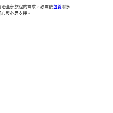
醫治全部旅程的需求，必需依
包養
附多
關心與心思支撐。