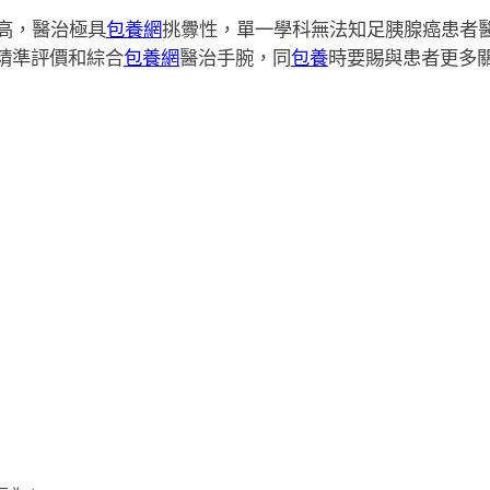
高，醫治極具
包養網
挑釁性，單一學科無法知足胰腺癌患者
精準評價和綜合
包養網
醫治手腕，同
包養
時要賜與患者更多