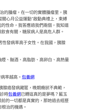
醫治的腫瘤，在一切的實體腫瘤里，胰
蹤關心月公益運動”啟動典禮上，束縛
我的性命，我答應過我們兩個，我知道
與飲食有關，糖尿病人是高危人群。
男性發病率高于女性。在我國，胰腺
抽煙、酗酒、高脂肪、高卵白、高熱量
發病率越高。
包養網
者。胰腺癌發病藏匿，晚期癥狀不典範，
首診時
包養網
已轉這真的是夢嗎？藍玉
眼前的一切都是真實的，那她過去經歷
術根治的機遇。