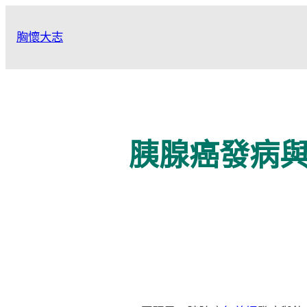
跳
至
胸懷大志
主
要
內
容
胰腺癌發病