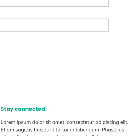
Stay connected
Lorem ipsum dolor sit amet, consectetur adipiscing elit.
Etiam sagittis tincidunt tortor in bibendum. Phasellus