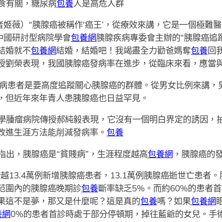
食有關，糖尿病
包養
人是高危人群
者姬薇）“胰腺癌被稱作‘癌王’，從療效來講，它是一個極難
日中國研討型病院學會
包養網
胰腺疾病專委會主辦的“胰腺癌追
結婚就不
包養網
結婚，結婚吧！我竭盡全力勸爸媽奪
包養
回
授劉榮表現，我國胰腺癌發病率在進步，從臨床來看，應當
尿病患者是要高度追蹤關心胰腺癌的群體。從男女比例來講，
，但近年來年青人患胰腺癌也日益罕見。
學腫瘤病院傳授郝純毅表現，它沒有一個明白界定的誘因，
改進生涯方法能削減發病率。
包養
指出，胰腺癌是“貧賤病”，生涯程度越高
包養網
，胰腺癌的
跨越13.4萬例新增胰腺癌患者，13.1萬例胰腺癌逝世亡患
范圍內的胰腺癌晚期診
包養
斷率缺乏5%。而約60%的患者
果這不是夢，那又是什麼呢？這是真的
包養
嗎？如果
包養網
養網
0%的患者首診時處于部分停頓期，掉往藍爺的女兒。手