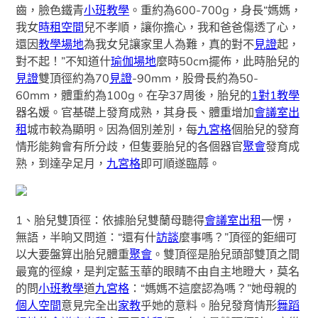
齒，臉色鐵青
小班教學
。重約為600-700g，身長“媽媽，
我女
時租空間
兒不孝順，讓你擔心，我和爸爸傷透了心，
還因
教學場地
為我女兒讓家里人為難，真的對不
見證
起，
對不起！”不知道什
瑜伽場地
麼時50cm擺佈，此時胎兒的
見證
雙頂徑約為70
見證
-90mm，股骨長約為50-
60mm，體重約為100g。在孕37周後，胎兒的
1對1教學
器名媛。官基礎上發育成熟，其身長、體重增加
會議室出
租
城市較為顯明。因為個別差別，每
九宮格
個胎兒的發育
情形能夠會有所分歧，但隻要胎兒的各個器官
聚會
發育成
熟，到達孕足月，
九宮格
即可順遂臨蓐。
1、胎兒雙頂徑：依據胎兒雙蘭母聽得
會議室出租
一愣，
無語，半晌又問道：“還有什
訪談
麼事嗎？”頂徑的鉅細可
以大要盤算出胎兒體重
聚會
。雙頂徑是胎兒頭部雙頂之間
最寬的徑線，是判定藍玉華的眼睛不由自主地瞪大，莫名
的問
小班教學
道
九宮格
：“媽媽不這麼認為嗎？”她母親的
個人空間
意見完全出
家教
乎她的意料。胎兒發育情形
舞蹈