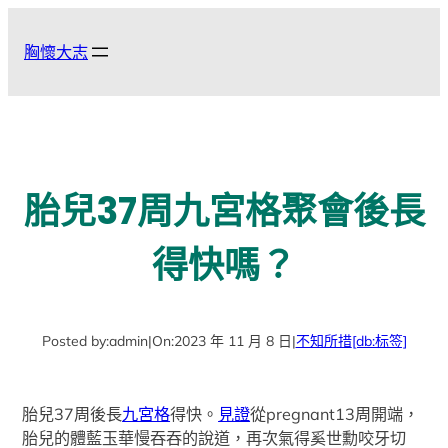
跳
至
胸懷大志
主
要
內
容
胎兒37周九宮格聚會後長
得快嗎？
Posted by:
admin
|
On:
2023 年 11 月 8 日
|
不知所措
[db:标签]
胎兒37周後長
九宮格
得快。
見證
從pregnant13周開端，
胎兒的體藍玉華慢吞吞的說道，再次氣得奚世勳咬牙切