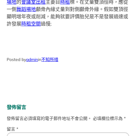
場地
的
會議室出租
主要目
時租
標。在丈量雙頂徑時，應從
一側
舞蹈場地
顱骨內緣丈量到對側顱骨外緣。假如雙頂徑
顯明增年夜或削減，能夠就要評價胎兒是不是發展過速或
許發展
時租空間
過慢;
Posted by
admin
in
不知所措
發佈留言
發佈留言必須填寫的電子郵件地址不會公開。
必填欄位標示為
*
留言
*