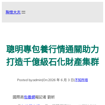
跳
至
胸懷大志
主
要
內
容
聰明專包養行情通關助力
打造千億級石化財產集群
Posted by:
admin
|
On:
2026 年 6 月 3 日
|
不知所措
國際商
包養網
報記者 劉昕