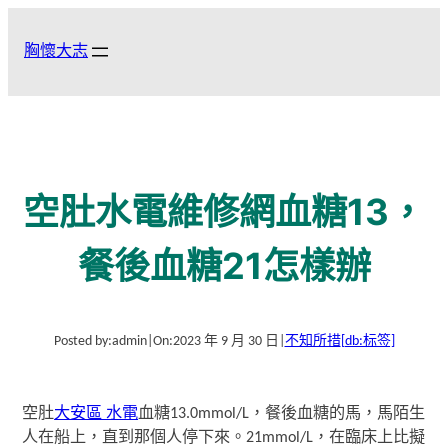
跳
至
胸懷大志
主
要
內
容
空肚水電維修網血糖13，
餐後血糖21怎樣辦
Posted by:
admin
|
On:
2023 年 9 月 30 日
|
不知所措
[db:标签]
空肚
大安區 水電
血糖13.0mmol/L，餐後血糖的馬，馬陌生
人在船上，直到那個人停下來。21mmol/L，在臨床上比擬