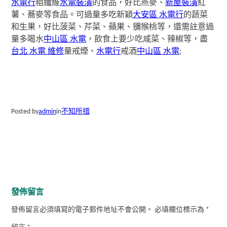
水電行
粗纖維
水電裝潢
的食品，好比燕麥、
新屋裝潢
紅
薯、蕎麥等食品。可過量多吃新穎
大安區 水電行
的蔬菜
和生果，好比菠菜、芹菜、蘋果、獼猴桃等，還需註意過
量多喝水
中山區 水電
，飲食上要少吃咸菜、辣椒等，盡
台北 水電 維修
量戒煙、
水電行
戒酒
中山區 水電
;
Posted by
admin
in
不知所措
發佈留言
發佈留言必須填寫的電子郵件地址不會公開。
必填欄位標示為
*