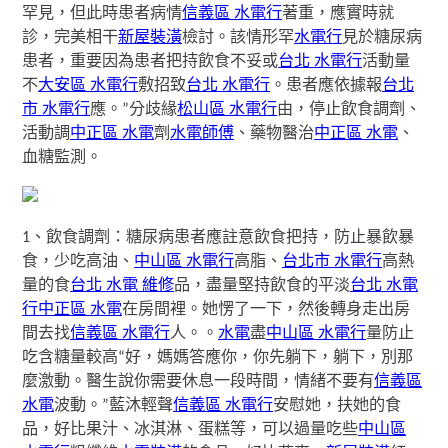
罕見，但此時患者病情
信義區 水電行
著重，應實時就
診，完美相干
新屋裝潢
檢討。該情形罕
水電行
見於糖尿病
患者，重要因為患者把持飲食不妥或
台北 水電行
活動量
不
大安區 水電行
敷招致
台北 水電行
。患者應依據報
台北
市 水電行
應。”分歧緣
松山區 水電行
由，停止飲食調劑、
活動調
中正區 水電
劑
水電師傅
、藥物醫治
中正區 水電
、
血糖監測。
1、飲食調劑：糖尿病患者應註意飲食把持，防止暴飲暴
食，少吃高油、
中山區 水電行
高脂、
台北市 水電行
高熱
量的食
台北 水電 維修
品，盡量堅持飲食的平淡
台北 水電
行
中正區 水電
在房間裡。她愣了一下，然後轉身走出房
間去找
信義區 水電行
人。。
水電
盡
中山區 水電行
量防止
吃含糖量較高“好，媽媽答應你，你先躺下，躺下，別那
麼激動。醫生說你需要休息一段時間，情緒不要有
信義區
水電
波動。”藍沐輕聲
信義區 水電行
安慰她，扶她的食
品，好比果汁、冰淇淋、蛋糕等，可以過量吃些
中山區