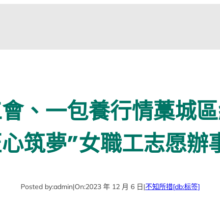
工會、一包養行情藁城區
匠心筑夢”女職工志愿辦
Posted by:
admin
|
On:
2023 年 12 月 6 日
|
不知所措
[db:标签]