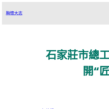
跳
至
胸懷大志
主
要
內
容
石家莊市總
開“