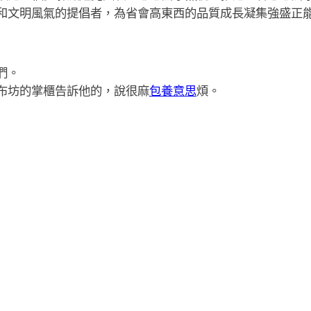
和文明風氣的提倡者，為省會高東西的品質成長凝集強盛正
們。
布坊的掌櫃告訴他的，說很麻
包養意思
煩。