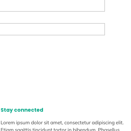
Stay connected
Lorem ipsum dolor sit amet, consectetur adipiscing elit.
Etiam sagittis tincidunt tortor in bibendum. Phasellus