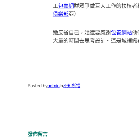
工
包養網
群眾爭做巨大工作的扶植者
俱樂部
亞）
她反省自己，她還要感謝
包養網站
他
大量的時間去思考設計。這是城裡織
Posted by
admin
in
不知所措
發佈留言