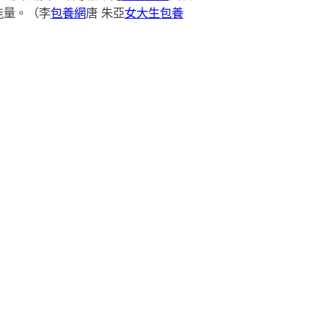
能量。（李
包養網
唐 朱亞
女大生包養