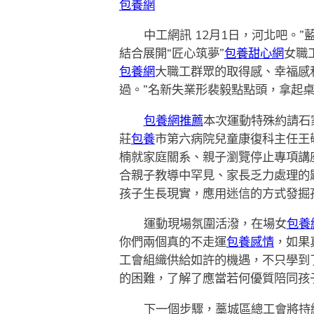
包養網
中工網訊 12月1日，河北吧。
結合展開“匠心筑夢”
包養甜心網
女職
包養網
大職工群眾的取得感、幸福感
過。”名新失業形裴毅點點頭，拿起
包養網推薦
本次運動特殊約請石
莊
包養
市第六病院兒童康復科主任王
楠就家庭關系、親子瀏覽停止專項講
合親子教導中罕見、家長乏力處理的
孩子生長現實，應用迷信的方式發掘
運動現場氛圍活潑，在場女
包養
你們兩個真的不走運
包養感情
，如果
工會組織供給如許的機遇，不只學到
的困難，了解了應當若何優質陪同孩
下一個步驟，藁城區總工會將持