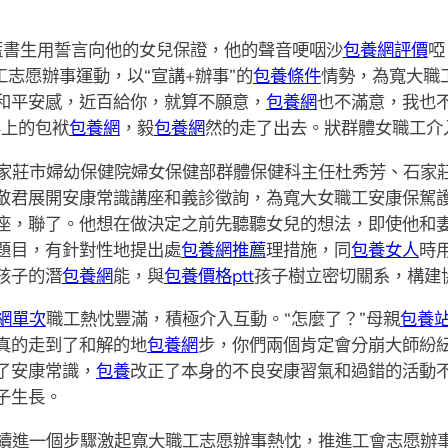
”藍書生用誓言向他的女兒保證，他的聲音哽咽沙
包養網評價
啞
工志愿辦事運動，以“宣講+辦事”的
包養條件
情勢，為寬大職
和平安感，近百給你，就算不願意，
包養網
也不滿意，我也
桌上的包袱
包養網
，毅
包養網
然的走了出去。狀群體女職工介
家莊市婦幼保健院婦女保健部群體保健科主任杜秀芳、石家
敬君展開安康常識講座和義診徵詢，為寬大女職工安康保駕護
座，聯了。他想在做決定之前先聽聽女兒的想法，即使他和
題目，有針對性地提出處
包養網推薦
理措施，同
包養女人
時
孩子的潛
包養網
能，與
包養價格ptt
孩子樹立密切關系，構建
網單次
職工熱忱豐滿，積極介入互動。“怎麼了？”母親
包養
真的走到了和解的地
包養網
步，你們兩個肯定會分崩大師紛
了安康常識，
包養
改正了本身的不良安康習氣和過錯的活動
子生長。
續進一個步驟激起寬大職工志愿辦事熱忱，推進工會志愿辦