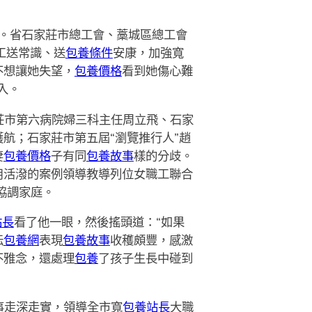
。省石家莊市總工會、藁城區總工會
工送常識、送
包養條件
安康，加強寬
不想讓她失望，
包養價格
看到她傷心難
入。
莊市第六病院婦三科主任周立飛、石家
航；石家莊市第五屆“瀏覽推行人”趙
妻
包養價格
子有同
包養故事
樣的分歧。
用活潑的案例領導教導列位女職工聯合
協調家庭。
站長
看了他一眼，然後搖頭道：“如果
紜
包養網
表現
包養故事
收穫頗豐，感激
不雅念，還處理
包養
了孩子生長中碰到
事走深走實，領導全市寬
包養站長
大職