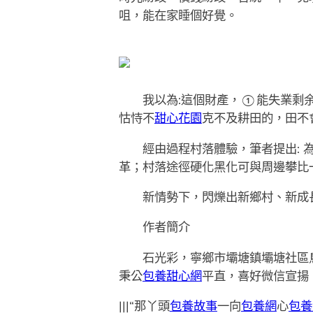
咀，能在家睡個好覺。
我以為:這個財產，①能失業剩余勞
怙恃不
甜心花園
克不及耕田的，田不
經由過程村落體驗，筆者提出: 為
革；村落途徑硬化黑化可與周邊攀比
新情勢下，閃爍出新鄉村、新成長
作者簡介
石光彩，寧鄉市壩塘鎮壩塘社區鳥叫
秉公
包養甜心網
平直，喜好微信宣揚
|||“那丫頭
包養故事
一向
包養網
心
包養