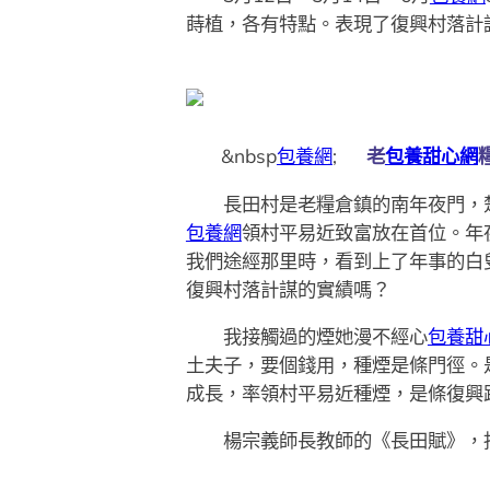
蒔植，各有特點。表現了復興村落計
&nbsp
包養網
;
老
包養甜心網
長田村是老糧倉鎮的南年夜門，楚
包養網
領村平易近致富放在首位。年
我們途經那里時，看到上了年事的白
復興村落計謀的實績嗎？
我接觸過的煙她漫不經心
包養甜
土夫子，要個錢用，種煙是條門徑。
成長，率領村平易近種煙，是條復興
楊宗義師長教師的《長田賦》，抽