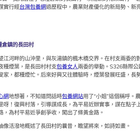
謀實行經
台灣包養網
過歷程中，農業財產優化的新局勢、新
糧倉鎮的長田村
江河畔的山沖里，與灰湯鎮的楓木橋交界。在村支兩委的
夜種煙葉，是長田村村支
包養女人
兩委的舉動。S326縣際
叟家，都種煙忙。后來好興又往體驗時，煙葉發展旺盛，長
心網
地想著，不知道問話時
包養網站
用了“小姐”這個稱呼。
是呀！復興村落，引導謀成長，為平易近辦實事，謀在點子
路，為村平易近爭創爭收，闖出了條黃金路。
像活潑地概述了長田村的曩昔，瞻望將來，如詩如畫。