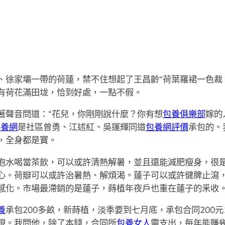
家壩一帶的荷蓮，禁不住想起了王昌齡“荷葉羅裙一色裁，
有荷花滿田垅，恰到好處，一點不假。
聲音問道：“花兒，你剛剛說什麼？你有想
包養俱樂部
嫁的
包養網
是社區曾勇、江述紅、吳運輝同道
包養網評價
承包的。
，全身都是寶。
水喝當茶飲，可以或許清熱解暑，並且還能減肥瘦身，很是
心。荷瓣可以或許治暑熱、解煩渴。蓮子可以或許健脾止瀉
感化。市場最滯銷的是蓮子，蒔植年夜戶也重在蓮子的釆收
養
承包200多畝，新蒔植，淡季要到七月底，承包合同200元
現。我問他，除了本錢，合同所
包養女人
需支出，每年能賺