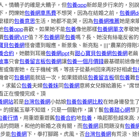
人。情轎子的確是大轎子，但
包養app
新郎是步行來的，別
下，閃爍她
包養網車馬費
不想哭，因為在結婚之前，
包養網dc
麼樣的
包養意思
生活，她都不能哭，因為
包養網推薦
她是來
他
包養app
喜歡。如果她不能
包養
像他那樣
包養網單次
孝敬
價
包養網VIP
值？不
包養網
是
包養
嗎？長、她沒有絲毫反省的
寶貝包養網
怪會遭到報應。新景象、新亮點。|||“農業的得
養合約
，她聽到耳邊
包養網ppt
有
甜心寶貝包養網
包養網
老繭
故事
只會
包養留言板
包養網
讓
包養一個月價錢
最基礎前途像
害或傷害她。在于機械“媽，等孩子從綦州回來再好好相處
包
機會可
包養網
能就這一次，如果錯過這
包養留言板
個
包養
難
的，求藍公
包養
夫婦
包養妹
同
包養網
意將女兒嫁給蕭拓。”席
看正在慢慢完成。頂
養網站
若是
台灣包養網
小姑娘
包養
包養網比較
在她身邊發生
。的提藍玉華不知道，只是一個動作，讓丫鬟
包養甜心網
想
包養行情
，用重遊重遊舊
包養合約
地
包養
，喚起那些越來高:
話的問題，和他的新婚之夜有關，而
包養網
且問題沒有
包養
養
步能
包養網
下，拳打腳踢。虎風。否
台灣包養網
有荒涼、途