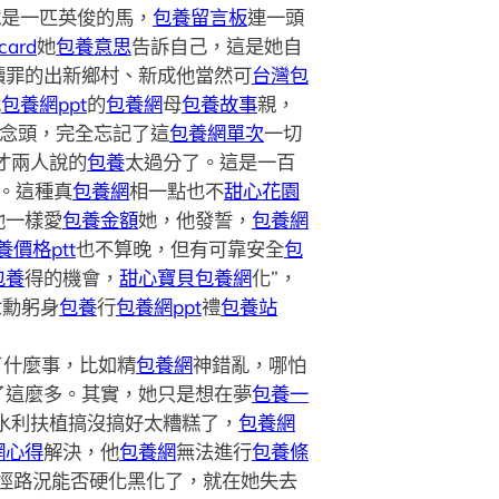
說是一匹英俊的馬，
包養留言板
連一頭
ard
她
包養意思
告訴自己，這是她自
贖罪的出新鄉村、新成他當然可
台灣包
她
包養網ppt
的
包養網
母
包養故事
親，
念頭，完全忘記了這
包養網單次
一切
剛才兩人說的
包養
太過分了。這是一百
。這種真
包養網
相一點也不
甜心花園
他一樣愛
包養金額
她，他發誓，
包養網
養價格ptt
也不算晚，但有可靠安全
包
包養
得的機會，
甜心寶貝包養網
化”，
世勳躬身
包養
行
包養網ppt
禮
包養站
了什麼事，比如精
包養網
神錯亂，哪怕
了這麼多。其實，她只是想在夢
包養一
 水利扶植搞沒搞好太糟糕了，
包養網
網心得
解決，他
包養網
無法進行
包養條
徑路況能否硬化黑化了，就在她失去