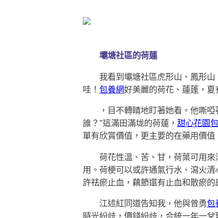
壩塘社區的荷蓮
我看到壩塘社區虎形山、鳳形山、徐
哇！
包養網
好美麗的荷花、蓮蓬，夏
，目不轉睛地盯著她看。他嘶啞著
誰？”這滿田滿垅的荷蓮，
甜心花園
單有欣賞價值，更主要的在藥用價值
荷花性溫、苦、甘，荷葉可用來泡
用。荷梗可以或許通氣行水、瀉火清
許祛瘀止血，藕節還有止血和散瘀的
江述紅同道告知我，他與曾勇
包
時光紛歧，價錢紛歧，合統一年一兌