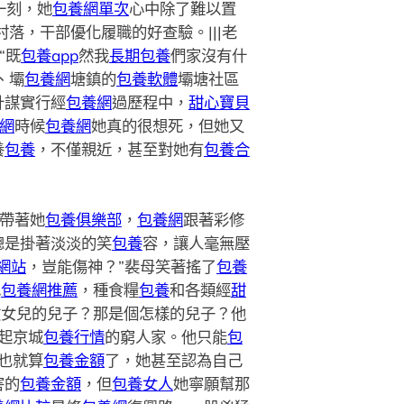
一刻，她
包養網單次
心中除了難以置
村落，干部優化履職的好查驗。|||老
“既
包養app
然我
長期包養
們家沒有什
、壩
包養網
塘鎮的
包養軟體
壩塘社區
計謀實行經
包養網
過歷程中，
甜心寶貝
網
時候
包養網
她真的很想死，但她又
養
包養
，不僅親近，甚至對她有
包養合
帶著她
包養俱樂部
，
包養網
跟著彩修
總是掛著淡淡的笑
包養
容，讓人毫無壓
網站
，豈能傷神？”裴母笑著搖了
包養
色
包養網推薦
，種食糧
包養
和各類經
甜
救女兒的兒子？那是個怎樣的兒子？他
起京城
包養行情
的窮人家。他只能
包
也就算
包養金額
了，她甚至認為自己
害的
包養金額
，但
包養女人
她寧願幫那