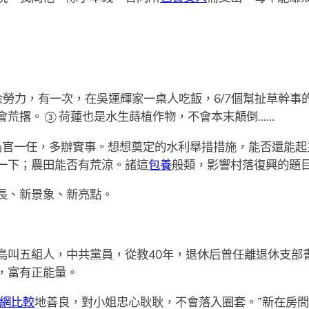
力，有一次，在吳運輝家一桌人吃飯，6/7個幫扯草幹事
會荒撂。③荷蓮也是水生蒔植作物，不會本末顛倒……
官一任，多辦實事。想想奠定的水利舉措措施，能否還能起
一下；農田能否有荒涼。諸這
包養
般類，影響村落復興的題
、新景象、新亮點。
五組人，中共黨員，從教40年，退休后曾任離退休支部
，富有正能量。
網比較
地善良，對小姐忠心耿耿，不會落入圈套。”新在房