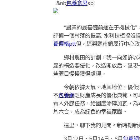
&nb
包養意思
sp;
“農業的最基礎前途在于機械化”，
評價一個村落的提高: 水利扶植搞
養價格ptt
但，這與縣市鎮履行中心政
鄉村農田的計劃，我一向如許以為
產的構造要優化，改造開放后，呈現
些題目慢慢獲得處理。
今朝依據天氣、地輿地位，優化財
不
包養網
乏財產成長的優化典範，可
青人外謀任務，給國度添磚加瓦，為
片六合，成為綠色的幸福家園。
這里，聊下我的見聞。新時期新
3月12日、5月14日、6月
包養網