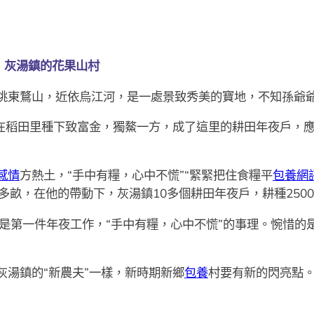
灰湯鎮的花果山村
眺東鶩山，近依烏江河，是一處景致秀美的寶地，不知孫爺
稻田里種下致富金，獨鰲一方，成了這里的耕田年夜戶，應
感情
方熱土，“手中有糧，心中不慌”“緊緊把住食糧平
包養網
0多畝，在他的帶動下，灰湯鎮10多個耕田年夜戶，耕種25
第一件年夜工作，“手中有糧，心中不慌”的事理。惋惜的是
湯鎮的“新農夫”一樣，新時期新鄉
包養
村要有新的閃亮點