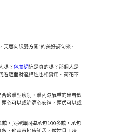
芙蓉向臉雙方開”的美好詩句來。
人嗎？
包養網
這是真的嗎？那個人是
我看這個財產構造也相實用。荷花不
合適體型瘦削，體內濕氣重的患者飲
，蓮心可以或許清心安神，蓮房可以或
。
1畝。吳運輝同道承包100多畝，承包
幾多？他爽直地告知我，做姑且工味