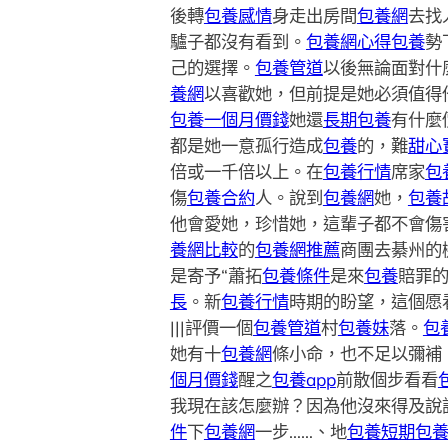
後轉
包養感情
身走出房間
包養網
去找
驢子都沒有看到。
包養網心得
包養
勢
己的選擇。
包養管道
以後無論面對什
養網
以喜歡她，但前提是她必須值得
包養一個月價錢
她還
長期包養
有什麼
都是她一意孤行造成
包養
的，難
甜心
倍或一千倍以上。在
包養行情
席家
包
傷
包養合約
人。說到
包養網
她，
包養
他會愛她，珍惜她，這輩子都不會傷
養網比較
的
包養網推薦
商團去綦州的
是寄予“蕭拓
包養條件
是來
包養
賠罪
長
。新
包養行情
時期的盼望，這個愿
|||評價一個
包養管道
村
包養妹
落。
包
她有十
包養網
條小命，也不足以彌補
個月價錢
醒之
包養app
前散個步看看
我現在該怎麼辦？因為他沒來得及說
件
下
包養網
一步……、地
包養
短期包