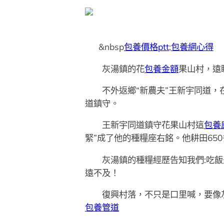
&nbsp
包養價格ptt
;
包養網心得
灰湯鎮的花
包養金額
果山村，遠
不外返鄉“新農夫”王新宇同道，在
道鎮守。
王新宇同道鎮守花果山村這
包養
緊”成了他的種糧座右銘。他耕田65
灰湯鎮的種糧經歷告知我們:吃飯是
遠不及！
復興村落，不只是口里喊，要像灰
包養管道