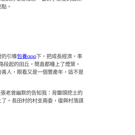
亮點。
對的引導
包養app
下，把成長經濟，率
公路段起的田丘，簡直都種上了煙葉。
勢喜人，眼看又是一個豐產年，這不是
農張老曾幽默的告知我：背鋤頭挖土的
上了。長田村的村支兩委，復興村落謀