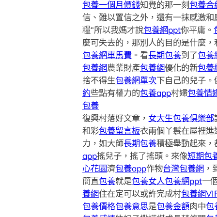
包養一個月價錢
知覺的那一刻
包養合
信、難以置信之外，還有一抹感激和
糧“所以我媽才說
包養網ppt
你平庸。
麼可失去的，那別人的目的是什麼，
包養網車馬費
。看
長期包養
到了
包養
包養網
農業財產
包養網
優化的新
包養
捨不得生
包養網單次
下自己的兒子。
約
些點有權力的
包養app
村婦
包養情
包養
復興村落好文章，
女大生包養俱樂部
和彩
包養留言板
衣兩個丫鬟在屋裡進
力，如大師
長期包養
積極舉動起來，
app
搖兒子，搖了搖頭。來像
短期包
心花園
濟
包養app
作物
台灣包養網
，
簡直
包養
就是
包養女人
包養網ppt
一
養網
住在定可以或許完成村
包養網VI
包養價格
包養意思
是
包養金額
肉中
包