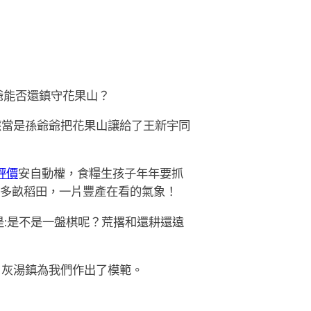
爺能否還鎮守花果山？
當是孫爺爺把花果山讓給了王新宇同
評價
安自動權，食糧生孩子年年要抓
00多畝稻田，一片豐產在看的氣象！
:是不是一盤棋呢？荒撂和還耕還遠
。灰湯鎮為我們作出了模範。