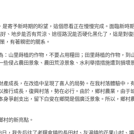
是寄予新時期的盼望，這個愿看正在慢慢完成。面臨新時期
沒搞好、地步能否有荒涼、途徑路況能否硬化黑化了，這是對
策，有著親密的關系。
：山里蒔植的作物，不要占用糧田；田里蒔植的作物，到山
一些侵占農田景象、農田荒涼景象、水利舉措措施遭到損壞
產成長，在改造中呈現了喜人的局勢。在我村落體驗中，
以推行成長，復興村落，勢在必行。由於，鄉村農業，由于
本身爭創支出，留下白叟在鄉間是個廣泛景象。所以，鄉村
鄉村的新亮點。
8日，我先后往了老糧倉鎮的長田村、灰湯鎮的花果山村、