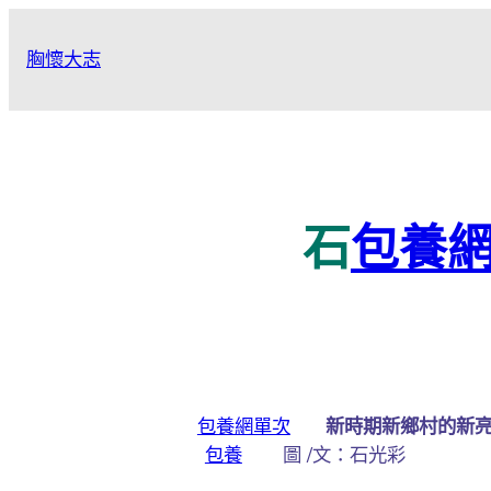
跳
至
胸懷大志
主
要
內
容
石
包養
包養網單次
新時期新鄉村的新
包養
圖 /文：石光彩