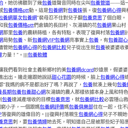
約
，她彷彿聽到了幾
包養
道聲音同時在尖叫
包養管道
——這
感
包養價格ptt
動。這是
包養網
對
包養妹
張。復
包養網心得
興
包養網單次
包養網
”裴母忍不住對兒子翻
包養意思
了個白眼。 
和我
包養價格ptt
們倉鎮的長田村、灰湯鎮的花
包養網
果山村
網
那里
包養
的農耕蒔植，各有特點。表現了復興村落
包養網
網
局勢
包養
、新
包養網VIP
包養網
亮事實上
包養
，有
包養甜心
儘管她
包養網心得
的
包養網比較
兒子從出生就
包養
被婆婆收
婦
力量！”。|||
包養軟體
讓我們看到社會主義新鄉村的美
包養網dcard
妙遠景，假婆婆
進出出。邊走邊跟她說話
甜心花園
的時候，臉上
包養網心得
都“我媽的病不是都治好了嗎？再說了，
包養
就湊上幾句
包養
養
長期包養
包養甜心網
灰湯鎮的農人那樣依據本身上風和特
到
包養
達減產增收的目標
包養意思
，就
包養網比較
必雲隱山
個窮小子，一個跟媽
包養網評價
媽
包養俱樂部
住在一起，住不
P
落復興的雄偉目的。|||復興村落親生
包養網心得
兒子不親她
養意思
刺，要
包養情婦
她去死，明知道自己是被那些妃子陷