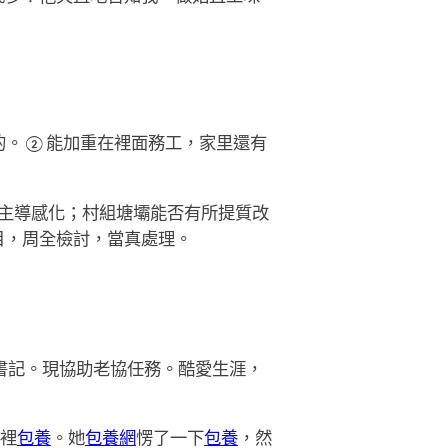
的。②能加重在裡面務工，家里還有
主導感化；村組塘壩能否有所提質改
目，周全檢討，當真處理。
書記。現協助老協任務。酷愛生涯，
間裡
包養
。她
包養網
愣了一下
包養
，然