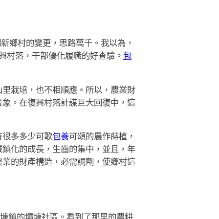
新鄉村的變更，思路萬千。我以為，
復興村落，干部優化履職的好查驗。
包
里栽培，也不相順應。所以，農業財
景象。在復興村落計謀巨大回復中，這
有很多多少可歌
包養
可頌的農作蒔植，
城鎮化的成長，生齒的集中，並且，年
農業的財產構造，必需調劑，使鄉村這
壩塘鎮的壩塘社區。看到了那里的農耕