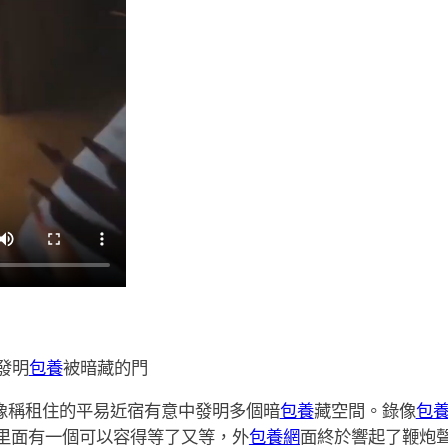
發明
包養
被暗藏的門
錄像稱租住的平易近宿有意中發明多個暗
包養
藏空間。錄像
包
里面有一個可以容得等了又等，外
包養網
面終於響起了鞭炮聲