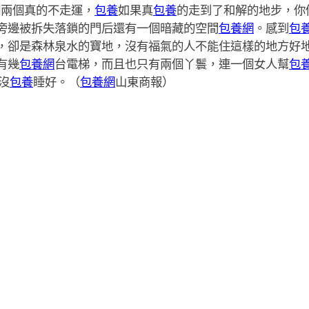
們兩個真的不走運，
包養
如果真
包養
的走到了和解的地步，你
旁邊被拆失落鎖的門后還有一個暗藏的空間
包養網
。感到
包
，卻是森林泉水的寶地，沒有福氣的人不能住這樣的地方好地
有幾
包養網
台電梯，而且也只有兩個丫鬟，連一個女人幫
包
沒
包養
睡好。（
包養網
山東商報）