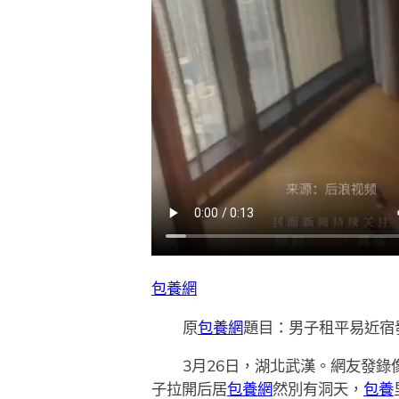
包養網
原
包養網
題目：男子租平易近宿
3月26日，湖北武漢。網友發
子拉開后居
包養網
然別有洞天，
包養