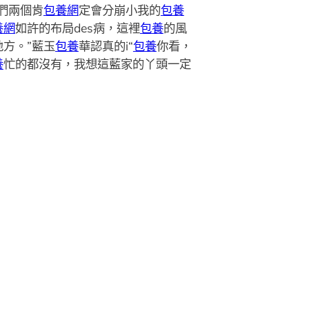
們兩個肯
包養網
定會分崩小我的
包養
養網
如許的布局des病，這裡
包養
的風
方。”藍玉
包養
華認真的i“
包養
你看，
養
忙的都沒有，我想這藍家的丫頭一定