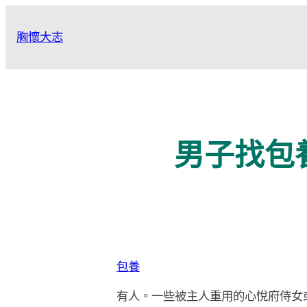
跳
至
胸懷大志
主
要
內
容
男子找包
包養
有人。一些被主人重用的心悅府侍女