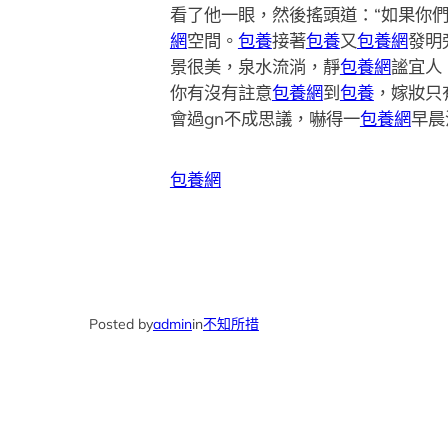
看了他一眼，然後搖頭道：“如果你
網
空間。
包養
接著
包養
又
包養網
發明
景很美，泉水流淌，靜
包養網
謐宜人
你有沒有註意
包養網
到
包養
，嫁妝只
會過gn不成思議，嚇得一
包養網
早晨
包養網
Posted by
admin
in
不知所措