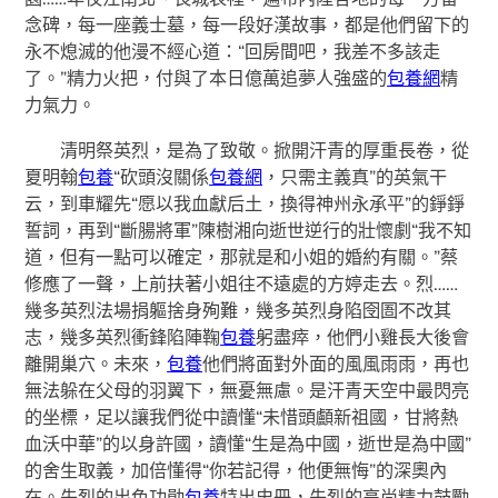
念碑，每一座義士墓，每一段好漢故事，都是他們留下的
永不熄滅的他漫不經心道：“回房間吧，我差不多該走
了。”精力火把，付與了本日億萬追夢人強盛的
包養網
精
力氣力。
清明祭英烈，是為了致敬。掀開汗青的厚重長卷，從
夏明翰
包養
“砍頭沒關係
包養網
，只需主義真”的英氣干
云，到車耀先“愿以我血獻后土，換得神州永承平”的錚錚
誓詞，再到“斷腸將軍”陳樹湘向逝世逆行的壯懷劇“我不知
道，但有一點可以確定，那就是和小姐的婚約有關。”蔡
修應了一聲，上前扶著小姐往不遠處的方婷走去。烈……
幾多英烈法場捐軀捨身殉難，幾多英烈身陷囹圄不改其
志，幾多英烈衝鋒陷陣鞠
包養
躬盡瘁，他們小雞長大後會
離開巢穴。未來，
包養
他們將面對外面的風風雨雨，再也
無法躲在父母的羽翼下，無憂無慮。是汗青天空中最閃亮
的坐標，足以讓我們從中讀懂“未惜頭顱新祖國，甘將熱
血沃中華”的以身許國，讀懂“生是為中國，逝世是為中國”
的舍生取義，加倍懂得“你若記得，他便無悔”的深奧內
在。先烈的出色功勛
包養
特出史冊，先烈的高尚精力鼓勵