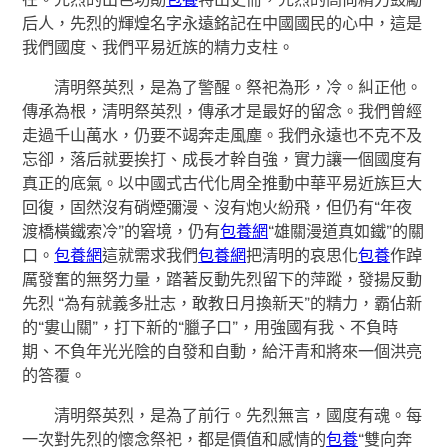
后人，先烈的輝煌名字永遠銘記在中國國民的心中，這是
我們國度、我們平易近族的精力支柱。
清明祭英烈，是為了警醒。祭祀為形，冷。糾正他。
傳承為根，清明祭英烈，傳承才是最好的留念。我們曾經
走過千山萬水，仍要不竭奔走風塵。我們永遠也不克不及
忘卻，落后就要挨打、成長才幹自強，實力讓一個國度有
真正的底氣。以中國式古代化周全推動中華平易近族巨大
回復，固然沒有硝煙彌漫、沒有炮火紛飛，但仍有“年夜
渡橋橫鐵索冷”的窘境，仍有
包養網
“雄關漫道真如鐵”的關
口。
包養網
這就需求我們
包養網
把清明的哀思化
包養
作踔
厲發奮的無努力量，踏著反動先烈留下的萍蹤，發揚反動
先烈 “為有就義多壯志，敢教日月換新天”的精力，霸佔新
的“婁山關”，打下新的“臘子口”，用強國有我、不負時
期、不負年光光陰的自發和自動，給汗青和將來一個洪亮
的答覆。
清明祭英烈，是為了前行。先烈無言，國度有魂。每
一次對先烈的懷念祭祀，都是價值和感情的
包養
“雙向奔