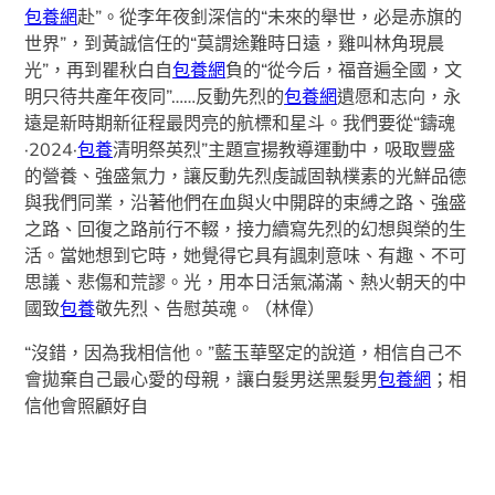
包養網
赴”。從李年夜釗深信的“未來的舉世，必是赤旗的
世界”，到黃誠信任的“莫謂途難時日遠，雞叫林角現晨
光”，再到瞿秋白自
包養網
負的“從今后，福音遍全國，文
明只待共產年夜同”……反動先烈的
包養網
遺愿和志向，永
遠是新時期新征程最閃亮的航標和星斗。我們要從“鑄魂
·2024·
包養
清明祭英烈”主題宣揚教導運動中，吸取豐盛
的營養、強盛氣力，讓反動先烈虔誠固執樸素的光鮮品德
與我們同業，沿著他們在血與火中開辟的束縛之路、強盛
之路、回復之路前行不輟，接力續寫先烈的幻想與榮的生
活。當她想到它時，她覺得它具有諷刺意味、有趣、不可
思議、悲傷和荒謬。光，用本日活氣滿滿、熱火朝天的中
國致
包養
敬先烈、告慰英魂。（林偉）
“沒錯，因為我相信他。”藍玉華堅定的說道，相信自己不
會拋棄自己最心愛的母親，讓白髮男送黑髮男
包養網
；相
信他會照顧好自