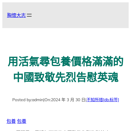
跳
至
胸懷大志
主
要
內
容
用活氣尋包養價格滿滿的
中國致敬先烈告慰英魂
Posted by:
admin
|
On:
2024 年 3 月 30 日
|
不知所措
[db:标签]
包養
包養