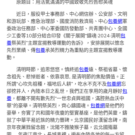
原題目：用活氣滿滿的中國致敬先烈告慰英魂
近日，服役甲士事務部、中心網信辦、公安部、文明
和游玩部、應急治理部、國度消防救濟局、中心
包養網
軍
委政治任務部、中心軍委國防發動部、共青團中心、全國
少工委等10部分結合印發《關于展開“鑄魂·2024·清明
包
養
祭英烈”主題宣揚教導運動的告訴》，安排展開以懷念
先烈業績、傳
包養
承英烈精力為重點的主題宣揚教導運
動。
清明時節，追思悠悠。慎終追
包養
遠、祭祖省墓、懷
念祖先、悲悼逝者、依靠哀思, 是清明節的焦點價值。正
所謂“心坎先祖種，福地后人耕”，吃水不克不及
包養網
忘
卻挖井人，內陸本日之亂世，我們正在享用的歲月靜好
包
養
，都離不開有數先烈“一世忠貞興祖國，滿腔熱血沃中
華”的豪舉。清明祭英烈，齊心鑄國魂。
包養網
是他們的
豪舉，夯實了共和國年夜廈的堅實基座，是他們英靈，鑄
就了中華平易近族的精力豐碑。北京國民好漢留念碑，南
京年夜屠戮留念館，沈陽不雅陵猴子墓，云北國殤墓
園……年夜江南北、長城表裡，遍布內陸各地的每一方留