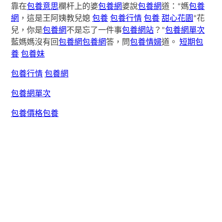
靠在
包養意思
欄杆上的婆
包養網
婆說
包養網
道：“媽
包養
網
，這是王阿姨教兒媳
包養
包養行情
包養
甜心花園
“花
兒，你是
包養網
不是忘了一件事
包養網站
？”
包養網單次
藍媽媽沒有回
包養網
包養網
答，問
包養情婦
道。
短期包
養
包養妹
包養行情
包養網
包養網單次
包養價格
包養