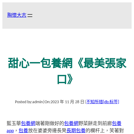
跳
至
胸懷大志
主
要
內
容
甜心一包養網《最美張家
口》
Posted by:
admin
|
On:
2023 年 11 月 28 日
|
不知所措
[db:标签]
藍玉華
包養網
端著剛做好的
包養網
野菜餅走到前廊
包養
app
，
包養
放在婆婆旁邊長凳
長期包養
的欄杆上，笑著對