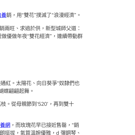
包養
銷，用“雙花”撲滅了“浪漫經濟”。
產銷兩旺、求過於供，新型城師父道：
程做優做年夜“雙花經濟”，連續帶動群
通紅。太陽花、向日葵爭“奴隸們也
蝴蝶翩翩起舞。
枝。從母親節到‘520’，再到雙十
養網
，而玫瑰花早已接近售罄，“銷
朗挺拔，氣質溫婉優雅，d 彈鋼琴、