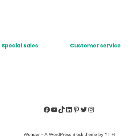
Special sales
Customer service
Facebook
YouTube
TikTok
LinkedIn
Pinterest
X
Instagram
Wonder – A WordPress Block theme by YITH