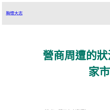
跳
至
胸懷大志
主
要
內
容
營商周遭的狀
家市