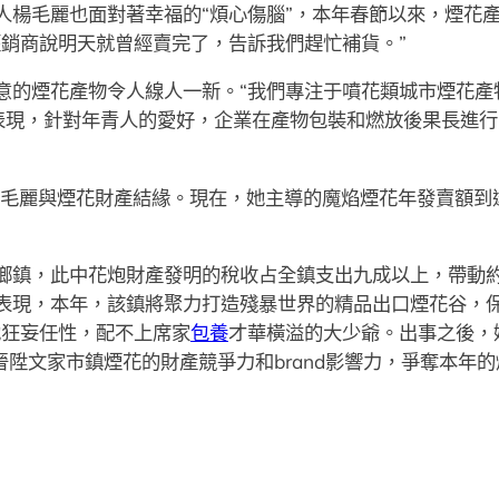
人楊毛麗也面對著幸福的“煩心傷腦”，本年春節以來，煙花
經銷商說明天就曾經賣完了，告訴我們趕忙補貨。”
的煙花產物令人線人一新。“我們專注于噴花類城市煙花產物，‘
麗表現，針對年青人的愛好，企業在產物包裝和燃放後果長進行
楊毛麗與煙花財產結緣。現在，她主導的魔焰煙花年發賣額到達
鄉鎮，此中花炮財產發明的稅收占全鎮支出九成以上，帶動約
表現，本年，該鎮將聚力打造殘暴世界的精品出口煙花谷，
她狂妄任性，配不上席家
包養
才華橫溢的大少爺。出事之後，
晉陞文家市鎮煙花的財產競爭力和brand影響力，爭奪本年的