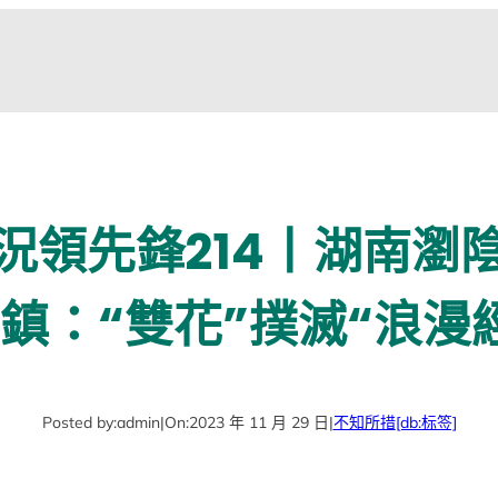
況領先鋒214丨湖南瀏
鎮：“雙花”撲滅“浪漫
Posted by:
admin
|
On:
2023 年 11 月 29 日
|
不知所措
[db:标签]