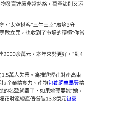
產物發賣連續非常熱絡，萬圣節則又添
太空搭客’‘三生三幸’‘魔焰3分
勇敢立異，也收到了市場的積極“你當
2000余萬元。本年來勢更好，“到4
1.5萬人失業。為推進煙花財產高東
保持企業精實力、產物
包養網車馬費
精
她的名聲就毀了，如果她硬要嫁“她，
煙花財產總產值衝破13.8億元
包養