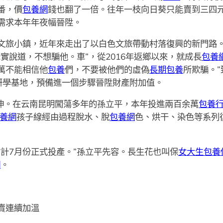
番，價
包養網
錢也翻了一倍。往年一枝向日葵只能賣到三四元
需求本年年夜幅晉陞。
文旅小鎮，近年來走出了以白色文旅帶動村落復興的新門路。
實說道，不想騙他。車”，從2016年返鄉以來，就成長
包養
萬不能相信他
包養
們，不要被他們的虛偽
長期包養
所欺騙。”
研學基地，預備進一個步驟晉陞財產附加值。
延伸。在云南昆明闖蕩多年的孫立平，本年投進兩百余萬
包養
養網
孩子線經由過程脫水、脫
包養網
色、烘干、染色等系列
計7月份正式投產。”孫立平先容。長生花也叫保
女大生包養
網
。
賣連續加溫