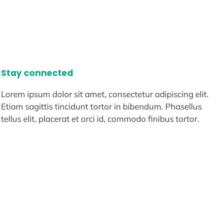
Stay connected
Lorem ipsum dolor sit amet, consectetur adipiscing elit.
Etiam sagittis tincidunt tortor in bibendum. Phasellus
tellus elit, placerat et orci id, commodo finibus tortor.