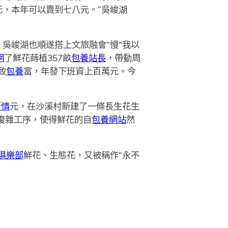
，本年可以賣到七八元。”吳峻湖
吳峻湖也順遂搭上文旅融會“慢“我以
網
了鮮花蒔植357畝
包養站長
，帶動周
致
包養
富，年發下班資上百萬元。今
行情
元，在沙溪村新建了一條長生花生
復雜工序，使得鮮花的自
包養網站
然
俱樂部
鮮花、生態花，又被稱作“永不