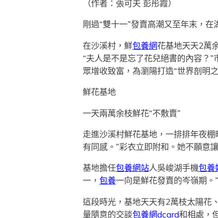
（作者：張可夫 彭彤霞）
剛過“雙十一”發賣高潮又至年末，
在沙溪村，鮮
包養網
花基地天天2萬
“夫人是不是忘了花兒絕書的內容？”
眾增收致富，為瀏陽打造“世界剖明之
鮮花基地
一天兩萬余枝鮮花“不敷賣”
走進沙溪村鮮花基地，一排排年夜棚
有同感。”彩衣立即附和。她不願意
基地擔任
包養網站
人吳峻湖手機
包養
一，
包養
一向是鮮花發賣的岑嶺期。
這段時光，基地天天有2萬枝太陽花、
量隨意的交談
包養網dcard
和相處，