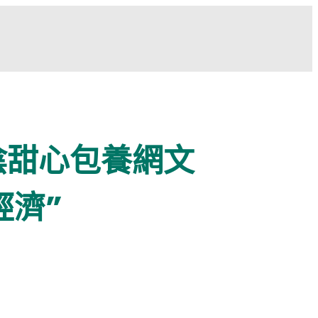
陰甜心包養網文
經濟”