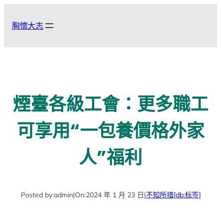
跳
至
胸懷大志
主
要
內
容
煙臺各級工會：更多職工
可享用“一包養價格外家
人”福利
Posted by:
admin
|
On:
2024 年 1 月 23 日
|
不知所措
[db:标签]