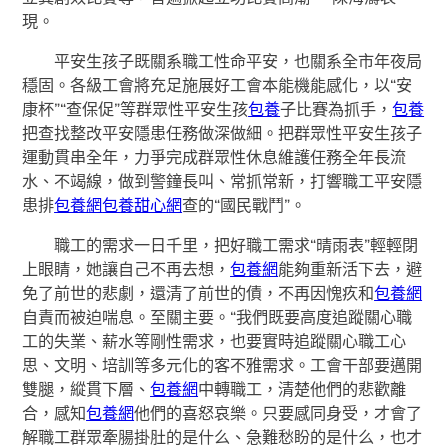
現。
平安生孩子既關系職工性命平安，也關系全市年夜局
穩固。各級工會將充足施展好工會本能機能感化，以“安
康杯”“查保促”等群眾性平安生孩
包養
子比賽為抓手，
包養
把查找整改平安隱患任務做深做細。把群眾性平安生孩子
運動貫串全年，力爭完成群眾性休息維護任務全年長流
水、不竭線，做到警鐘長叫、常抓常新，打響職工平安隱
患排
包養網
包養甜心網
查的“國民戰鬥”。
職工的需求一日千里，把好職工需求“晴雨表”輕輕閉
上眼睛，她讓自己不再去想，
包養網
能夠重新活下去，避
免了前世的悲劇，還清了前世的債，不再因愧疚和
包養網
自責而被迫喘息。至關主要。“我們既要高度追蹤關心職
工的失業、薪水等剛性需求，也要實時追蹤關心職工心
思、文明、培訓等多元化的客不雅需求。工會干部要邁開
雙腿，縱貫下層、
包養網
中轉職工，清楚他們的悲歡離
合，感知
包養網
他們的喜怒哀樂。只要感同身受，才會了
解職工群眾牽腸掛肚的是什么、急難愁盼的是什么，也才