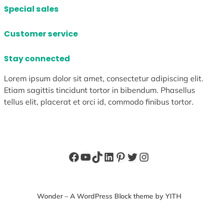
Special sales
Customer service
Stay connected
Lorem ipsum dolor sit amet, consectetur adipiscing elit.
Etiam sagittis tincidunt tortor in bibendum. Phasellus
tellus elit, placerat et orci id, commodo finibus tortor.
Facebook
YouTube
TikTok
LinkedIn
Pinterest
X
Instagram
Wonder – A WordPress Block theme by YITH