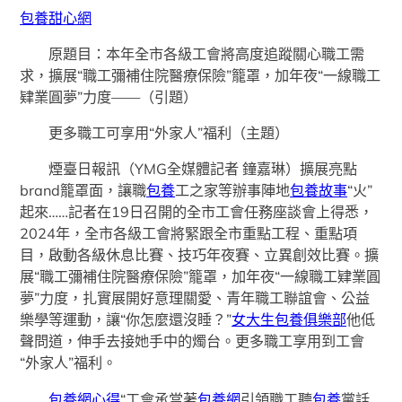
包養甜心網
原題目：本年全市各級工會將高度追蹤關心職工需
求，擴展“職工彌補住院醫療保險”籠罩，加年夜“一線職工
肄業圓夢”力度——（引題）
更多職工可享用“外家人”福利（主題）
煙臺日報訊（YMG全媒體記者 鐘嘉琳）擴展亮點
brand籠罩面，讓職
包養
工之家等辦事陣地
包養故事
“火”
起來……記者在19日召開的全市工會任務座談會上得悉，
2024年，全市各級工會將緊跟全市重點工程、重點項
目，啟動各級休息比賽、技巧年夜賽、立異創效比賽。擴
展“職工彌補住院醫療保險”籠罩，加年夜“一線職工肄業圓
夢”力度，扎實展開好意理關愛、青年職工聯誼會、公益
樂學等運動，讓“你怎麼還沒睡？”
女大生包養俱樂部
他低
聲問道，伸手去接她手中的燭台。更多職工享用到工會
“外家人”福利。
包養網心得
“工會承當著
包養網
引領職工聽
包養
黨話