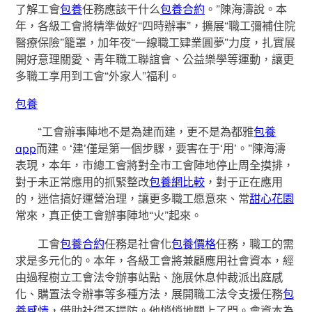
了解工會
包養
任務應該干什么
包養合約
。”陳海濤說。本
年，各級工會將精準做好“四時辦事”，擴展“職工彌補住院
醫療保險”籠罩，加年夜“一線職工肄業圓夢”力度，扎實展
開好意理關愛、青年職工聯誼會、公益樂學等運動，讓更
多職工享用到工會“外家人”福利。
包養
“工會辦事陣地不是為建而建，更不是為都雅
包養
app
而建。‘建’僅是第一個步驟，要害在于‘用’。”陳海濤
表現，本年，市總工會將對全市工會陣地停止周全摸排，
對于未正常應用的抓緊整改
包養網比較
，對于正在應用
的，迷信搞好運營治理，讓更多職工愿意來、常
甜心花園
常來，真正使工會辦事陣地“火”起來。
工會
包養合約
任務是社會化
包養價格
任務，職工的需
求是多元化的。本年，各級工會將兼顧應用社會資本，經
由過程樹立工會法令辦事站點、施展休息仲裁派出庭感
化、購置法令辦事等多種方法，展開職工法令支援任務
包
養感情
，借助社得不提防。他悄悄地關上了門。會資本為