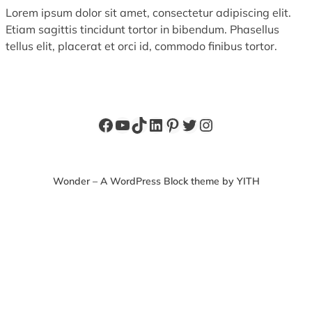
Lorem ipsum dolor sit amet, consectetur adipiscing elit.
Etiam sagittis tincidunt tortor in bibendum. Phasellus
tellus elit, placerat et orci id, commodo finibus tortor.
Facebook
YouTube
TikTok
LinkedIn
Pinterest
X
Instagram
Wonder – A WordPress Block theme by YITH