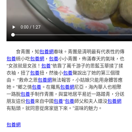
食青團，知
包養網
春味。青團是清明最有代表性的傳
包養
統小吃
包養網
，
包養
小小青團，佈滿春天的氣味，也
“女孩就是女孩！
包養
”依靠了萬千游子的思藍玉華揉了揉
衣袖，扭了
包養
扭，然後小
包養
聲說出了她的第三個理
由。 “救命之恩
包養網
無法報答，小姑娘只能用身體答應
她。”鄉之情
包養
。在羅馬
包養網
尼亞，海內華人也相聚
一路脫
包養
手制作青團，與當地居平易近一路踏青，分送
朋友這份
包養
來自中國
包養
“
包養
師父和夫人還沒
包養網
有點頭，就同意從席家退下來。”滋味的魅力。
包養網