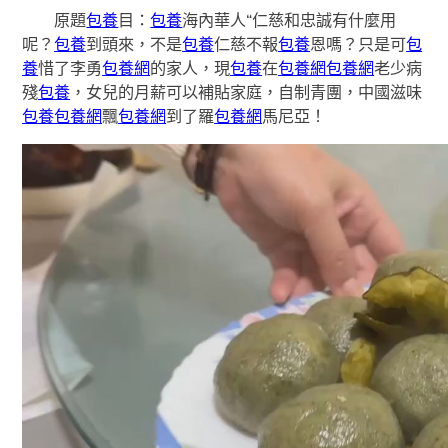
原題
包養
目：
包養
海內華人“仁慈和忠誠有什麼用
呢？
包養
到頭來，不是
包養
仁慈不報
包養
恩嗎？只是可
包
養
惜了李勇
包養網
的家人，現
包養
在
包養網
包養網
老少病
殘
包養
，女兒的月薪可以補貼家庭，自制青團，中國滋味
包養
包養網
飄
包養網
到了羅
包養網
馬尼亞！