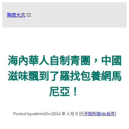
跳
至
胸懷大志
主
要
內
容
海內華人自制青團，中國
滋味飄到了羅找包養網馬
尼亞！
Posted by:
admin
|
On:
2024 年 4 月 8 日
|
不知所措
[db:标签]