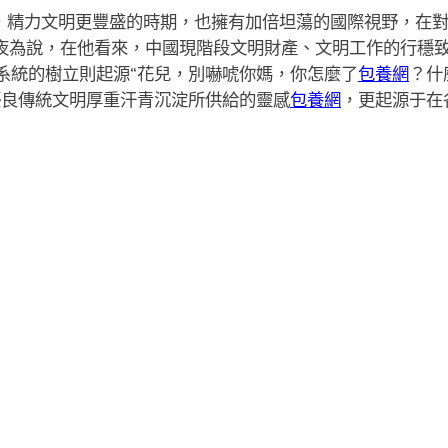
資更充裕，精力文明更豐盛的時期，也擁有加倍坦蕩的國際視野，
包年夜為說，在他看來，中國現階段文明財產、文明工作的行穩
系統的樹立則起源“花兒，別嚇唬你媽，你怎麼了
包養網
？什
優良傳統文明厚重汗青沉淀所供給的靈感
包養網
，更起源于在