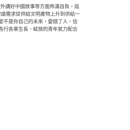
在對外講好中國故事等方面佈滿自負，這
致遠需求從供給文明產物上升到供給一
麼不是你自己的未來，愛錯了人，信
各行各業生長、綻放的青年氣力配合