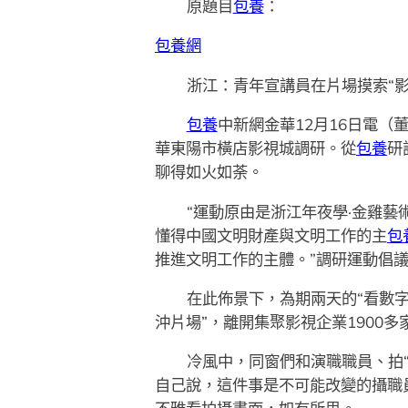
原題目
包養
：
包養網
浙江：青年宣講員在片場摸索“影
包養
中新網金華12月16日電（董
華東陽市橫店影視城調研。從
包養
研
聊得如火如荼。
“運動原由是浙江年夜學·金雞藝
懂得中國文明財產與文明工作的主
包
推進文明工作的主體。”調研運動倡
在此佈景下，為期兩天的“看數字
沖片場”，離開集聚影視企業1900多
冷風中，同窗們和演職職員、拍
自己說，這件事是不可能改變的攝職