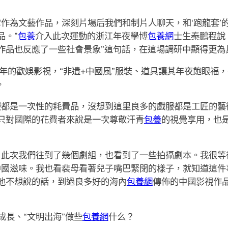
它作為文藝作品，深刻片場后我們和制片人聊天，和‘跑龍套’
品。”
包養
介入此次運動的浙江年夜學博
包養網
士生秦鵬程說
作品也反應了一些社會景象”這句話，在這場調研中顯得更為
年的歡娛影視，“非遺+中國風”服裝、道具讓其年夜飽眼福，
。
服都是一次性的耗費品，沒想到這里良多的戲服都是工匠的藝
只對國際的花費者來說是一次尊敬汗青
包養
的視覺享用，也
。此次我們往到了幾個劇組，也看到了一些拍攝劇本。我很等
有中國滋味。我也看裴母看著兒子嘴巴緊閉的樣子，就知道這件
他不想說的話，到過良多好的海內
包養網
傳佈的中國影視作
長、“文明出海”做些
包養網
什么？