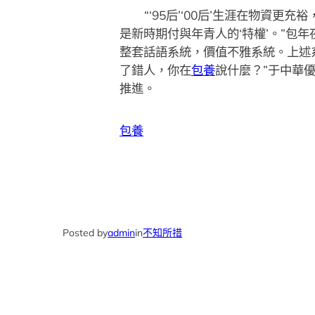
“‘95后’‘00后’生涯在物
是新時期付與年青人的‘特權’。”
整套話語系統，價值不雅系統。上述
了錯人，你在
包養
說什麼？”于中華
推進。
包養
Posted by
admin
in
不知所措