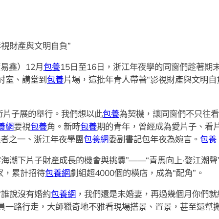
視財產與文明自負”
易鑫）12月
包養
15日至16日，浙江年夜學的同窗們趁著期
討室、講堂到
包養
片場，這批年青人帶著“影視財產與文明自
術片子展的舉行。我們想以此
包養
為契機，讓同窗們不只往看
養網
要視
包養
角。新時
包養
期的青年，曾經成為愛片子、看
議者之一、浙江年夜學團
包養網
委副書記包年夜為婉言。
包養
海潮下片子財產成長的機會與挑釁”——“青馬向上·婺江潮聲
家，累計招待
包養網
劇組超4000個的橫店，成為“配角”。
“誰說沒有婚約
包養網
，我們還是未婚妻，再過幾個月你們就
員一路行走，大師獵奇地不雅看現場搭景、置景，甚至還幫搬