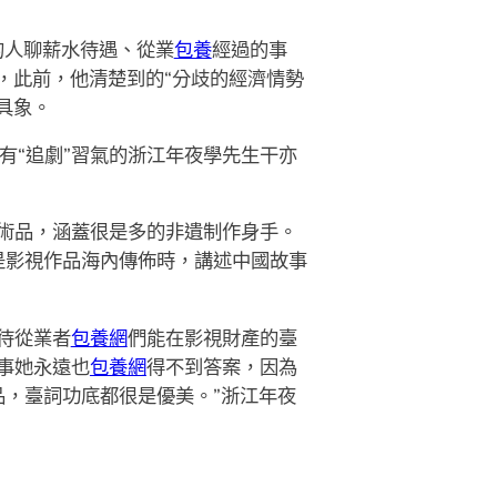
的人聊薪水待遇、從業
包養
經過的事
，此前，他清楚到的“分歧的經濟情勢
具象。
有“追劇”習氣的浙江年夜學先生干亦
術品，涵蓋很是多的非遺制作身手。
是影視作品海內傳佈時，講述中國故事
待從業者
包養網
們能在影視財產的臺
事她永遠也
包養網
得不到答案，因為
品，臺詞功底都很是優美。”浙江年夜