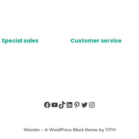
Special sales
Customer service
Facebook
YouTube
TikTok
LinkedIn
Pinterest
X
Instagram
Wonder – A WordPress Block theme by YITH