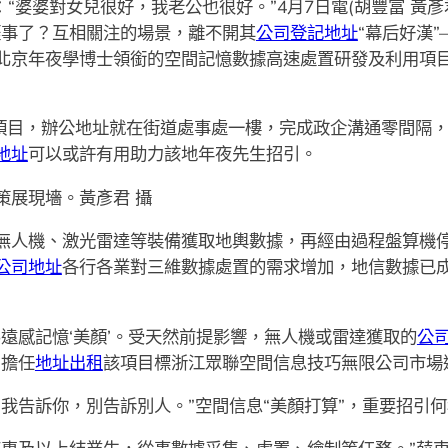
婆婆對女兒很好，我老公也很好。”4月7日電(胡豐富 黃彥
涯事了？互相關注的場景，離不開其
公司登記地址
“幕后好漢
北京年夜學博士領銜的空間記憶數據高速處置研發及利用項目
項目，辦公地址就在街道處事處一樓，完成政企溝通零間隔，
地址
可以或許有用助力該地年夜先生招引。
策展現墻。黃彥君 攝
人機、激光雷達等裝備獲取地輿數據，再經由過程盤算機
公司地址
各行各業對三維數據處置的需求增加，地信數據已
感記憶‘美顏’。受天然前提影響，無人機或雷達獲取的
公
”擔任
地址出租
該項目標浙江眾聯空間信息技巧無限公司市場
告訴你，別告訴別人。”空間信息“美顏打算”，重要招引何