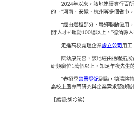
2024年以來，該地連續實行百所
的。”河南、安徽、杭州等多個省市，
“經由過程部分、縣鄉聯動僱用，
開‘人才+’運動100場以上。”德清
走進高校處理企業
設立公司
用工
阮幼康先容，該地經由過程拓展
研類職位1萬個以上，知足年夜先生
“春招季
營業登記
到臨，德清將持
高校上風專門研究與企業需求緊缺職位
【編纂:胡冷笑】