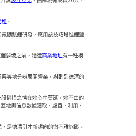
東升說
設立登記
，團隊現有成員25人，
出租
。
氟硼酸鋰研發，應用該技巧增進鋰鹽
個夢境之前，她還
商業地址
有一種模
？
興等地分辨展開營業，斟酌到德清的
一股憐惜之情在她心中蔓延，她不由的
涵蓋地輿信息數據獲取、處置、利用、
式，是德清引才新趨向的微不雅縮影。