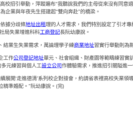
高校招引舉動，萍蹤遍布“我聽說我們的主母從來沒有同意
為企業與年夜先生搭建起“雙向奔赴”的橋梁。
依據分歧條
地址出租
理的人才需求，我們特別設定了引才專
縣人社局失業增進科科
工商登記
長阮幼康說。
、結業生失業需求，萬論理學子練
商業地址
習實行舉動則為縣
企工作
公司登記地址
單元、社會組織、財產園等範疇練習實
的多元練習與個人工
設立公司
作體驗需求，推進招引關隘進一
續展開‘走進德清’系列校企對接會，約請省表裡高校失業領
精準婚配。”阮幼康說。(完)