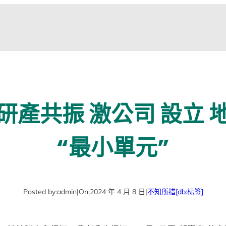
研產共振 激公司 設立 
“最小單元”
Posted by:
admin
|
On:
2024 年 4 月 8 日
|
不知所措
[db:标签]