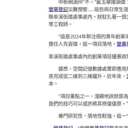
中新網湖州“不。”藍玉華搖頭道：“
營業登記
災難預警……這些與日常生
縣阜溪街道處事處內，就駐扎著一個
等工程師。
“這是2024年新注冊的青年創業
擔任人先容道，這一項目落地，
營業
阜溪街道處事處內的創業項目優惠政
據悉，空間記憶數據處置即應用無
息完成從二維到三維躍升。近年來，
本。
“項目重點之一，淺顯地說就是為遠
我們的技巧可以或許將其修復復原。
專門研究性、落地性較強，這一“我