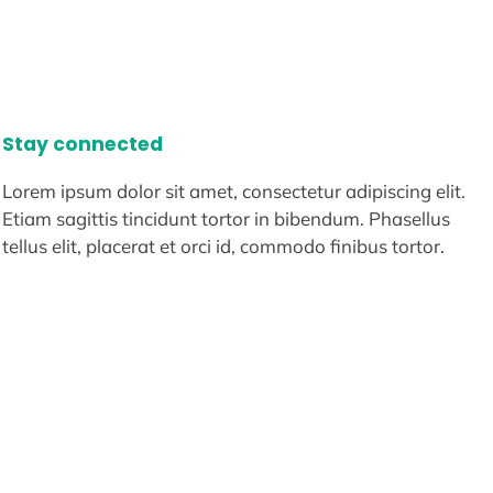
Stay connected
Lorem ipsum dolor sit amet, consectetur adipiscing elit.
Etiam sagittis tincidunt tortor in bibendum. Phasellus
tellus elit, placerat et orci id, commodo finibus tortor.