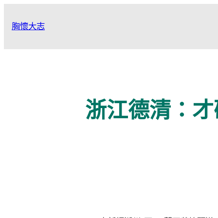
跳
至
胸懷大志
主
要
內
容
浙江德清：才