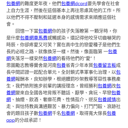
包養網
的難度更年夜，他們
包養網dcard
要先學會在社會
上自力生涯，然後在這個基本上再往思慮其他的工作。所
以他們不得不壓制和延遲本身的感情需求來順應這個社
會。
回憶一下當
包養網
你的孩子失落瞭第 一顆牙時，你
是什麼
包養網車馬費
感觸感染。還記得他咬牙切齒嚇哭的
時辰，你卻疼愛又可笑？實在高中生的戀愛種子是他們生
長的必經之路，就像換牙一樣。然後，像面臨第 一
包養
網
失落牙一樣安然
包養網
的看待他們的“愛”！
思圖勵志教導黌舍是河南
包養
省青少年本質
包養留言板
成
長中間認證一起配合單元。全封鎖式準軍事化治理，以
包
養網
報酬本，良知辦學，根絕體罰吵架教導等惡性事務產
生，我們依附進步前輩的講授理念，曾經勝利
包養網
改
包
養網
變來自全國各地背叛不聽話、厭學、貪玩、早戀
包養
網
、抽煙、飲酒、奢靡花費、性情孤介、逆反
包養感情
出
走、與怙恃教員溝通艱苦、暴力偏向、打鬥鬥毆、浪跡社
會的題目孩子數
包養網
千名
包養網
，取得寬大傢長
包養
app
的分歧承認！