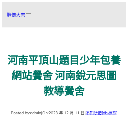
跳
至
胸懷大志
主
要
內
容
河南平頂山題目少年包養
網站黌舍 河南銳元思圖
教導黌舍
Posted by:
admin
|
On:
2023 年 12 月 11 日
|
不知所措
[db:标签]