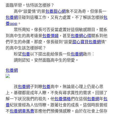
面臨早戀，怙恃該怎樣辦？
高中“談愛情”的景
包養甜心網
象不足為奇，但傢長一
包養網
旦碰到這種工作，又有力處置，不了解該怎樣辦
包
養app
。
眾所周知，傢長可否妥當處置好這個敏感題目，關系
到高中生的高考遠景
包養情婦
，甚至
包養網心得
關系到他
們平生的命運。那麼，傢長碰到“談愛
甜心寶貝包養網
情”
的高中生該怎樣辦呢？
盼望
包養
以下提出能給傢長一些
包養網
啟示：
調劑認知，安然面臨高中生的戀愛。
包養網
孩
包養網
子到瞭
包養
高中，無論是心理上仍是心思
上，基礎都是成年人瞭，不免有尋求異性的需求。回頭了
解一下狀況我們的祖先，他
包養價格
們在這個
包養網
年
包
養
紀就曾經為人怙恃瞭。跟著社會的成長，這個時辰曾經
不
包養網車馬費
答應他們預備情感瞭。由於在社會上保存