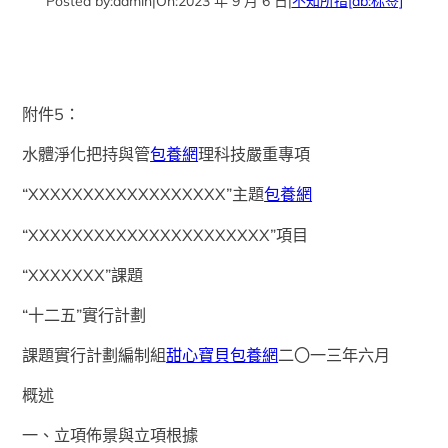
Posted by:
admin
|
On:
2023 年 9 月 6 日
|
不知所措
[db:标签]
附件5：
水體淨化把持與管
包養網
理科技嚴重專項
“XXXXXXXXXXXXXXXXXX”主題
包養網
“XXXXXXXXXXXXXXXXXXXXXX”項目
“XXXXXXX”課題
“十二五”實行計劃
課題實行計劃編制組
甜心寶貝包養網
二〇一三年六月
概述
一、立項佈景與立項根據