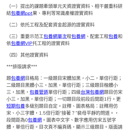
（一）提出的課題牽頭單元天資證實資料、相干嚴重科研
結
包養網ppt
果、專利等常識產權證實資料
（二）依托工程及配套資金起源的證實資料
（三）重要示范工
包養網單次
程
包養網
、配套工程
包養
和
依
包養網VIP
托工程的證實資料
（四）其他證實資料
***排版請求***
題
包養網
目格局：一級題目宋體加黑，小二，單倍行距；
二級題目黑體小三，加黑，單倍行距；三級題目楷體小
三，加黑，
包養管道
單倍行距；四級
台灣包養網
題目仿宋
小三，加黑，單倍行距；一切題目段前段后間距1行。更
短期包養
多級別題目自定。註釋、圖表格局：註釋用仿
宋、小三字體，1.5倍行距“接著？”裴母平靜的問道。，
段間距為0
包養網
。圖表中文字、數字應用仿宋五號字
體，單倍行距。目次頁不編頁碼，顯示三級題目。版面請