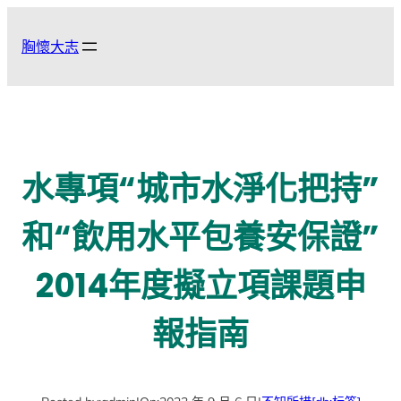
跳
至
胸懷大志
主
要
內
容
水專項“城市水淨化把持”
和“飲用水平包養安保證”
2014年度擬立項課題申
報指南