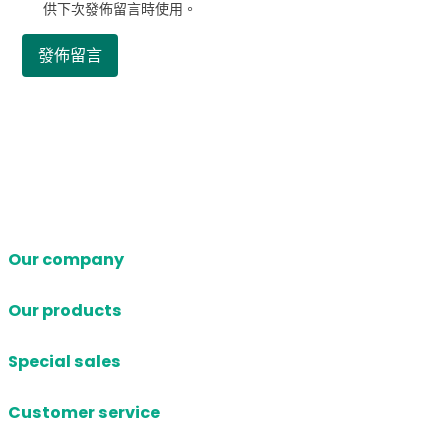
供下次發佈留言時使用。
Our company
Our products
Special sales
Customer service