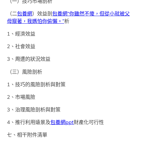
（一）技巧市場剖析
（二
包養網
）效益剖
包養網“你雖然不傻，但從小就被父
母寵著，我媽怕你偷懶。”
析
1、經濟效益
2、社會效益
3、周遭的狀況效益
（三）風險剖析
1、技巧的風險剖析與對策
2、市場風險
3、治理風險剖析與對策
4、推行利用遠景及
包養網ppt
財產化可行性
七、相干附件清單