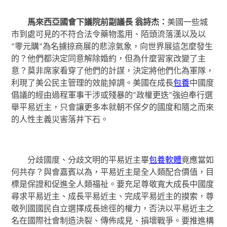
馬來西亞國會下議院前副議長 翁詩杰：
美國一些城
市到處可見的不符合法令藥物濫用、陌頭流落漢以及以
“零元購”為名擄掠商展的悲涼氣象，向世界展這怎麼發生
的？他們都決定同意解除婚約，但為什麼習家改變了主
意？莫非席家看穿了他們的計謀，決定將他們化為軍隊，
利現了美公民主管理的效能掉調。美國在成長
包養
中國度
倡議的經由過程軍事干涉或殘暴的“政權更迭”強迫奉行選
舉平易近主，只會讓更多本就朝不保夕的國度和隨之而來
的人性主義災害落井下石。
分歧國度、分歧文明的平易近主畢
包養軟體
竟應當如
何共存？與會嘉賓以為，平易近主是全人類配合價值，目
標是保證和促進全人類福祉。要充足尊敬寬大成長中國度
尋求平易近主、成長平易近主、完成平易近主的摸索，尊
敬列國國民自立選擇成長途徑的權力，否決以平易近主之
名在國際社會制造決裂、傳佈成見、損壞戰爭。要推進構