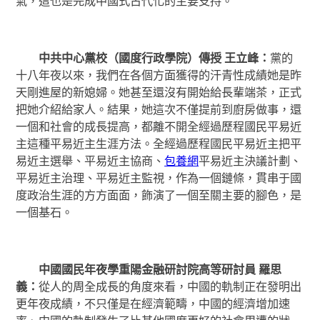
氣，這也是完成中國式古代化的主要支持。
中共中心黨校（國度行政學院）傳授 王立峰：
黨的
十八年夜以來，我們在各個方面獲得的汗青性成績她是昨
天剛進屋的新媳婦。她甚至還沒有開始給長輩端茶，正式
把她介紹給家人。結果，她這次不僅提前到廚房做事，還
一個和社會的成長提高，都離不開全經過歷程國民平易近
主這種平易近主生涯方法。全經過歷程國民平易近主把平
易近主選舉、平易近主協商、
包養網
平易近主決議計劃、
平易近主治理、平易近主監視，作為一個鏈條，貫串于國
度政治生涯的方方面面，飾演了一個至關主要的腳色，是
一個基石。
中國國民年夜學重陽金融研討院高等研討員 羅思
義：
從人的周全成長的角度來看，中國的軌制正在發明出
更年夜成績，不只僅是在經濟範疇，中國的經濟增加速