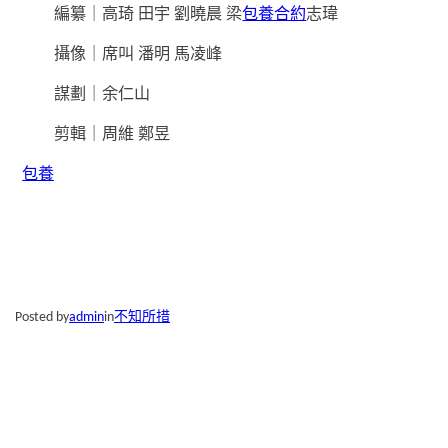
編纂｜高琦 田宇 劉曉晨 梁
包養合約
志瑋
攝像｜席叫 潘明 馬凌峰
謀劃｜余仁山
剪輯｜周維 鄭昱
包養
Posted by
admin
in
不知所措