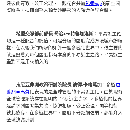
建彼此尊敬、公正公理、一起配合共贏
包養app
的新型國
際關系，扶植關乎人類美妙將來的人類命運配合體。
希臘交際部前部長 喬治•卡特魯加洛斯：
平易近主確
切是一種配合的價值，可是分歧的國度完成方法城市紛歧
樣。在以後我們所處的如許一個多極化世界中，很主要的
就是熟悉到每個國度都有本身的平易近主之路，平易近主
盡對不是用來輸入的。
肯尼亞非洲政策研討院院長 彼得·卡格萬加：
多極
包
養網車馬費
化表現的是全球管理的平易近主化，由於現有
全球管理系統存在顯明的“平易近主赤字”。多極化的世界
是請求列國凝集共鳴、協調相處、公正公理、同等相待、
彼此依存。在多極世界中，國度不分鉅細強弱，都能介入
全球決議計劃。