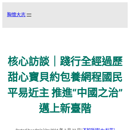
跳
至
胸懷大志
主
要
內
容
核心訪談｜踐行全經過歷
甜心寶貝約包養網程國民
平易近主 推進“中國之治”
邁上新臺階