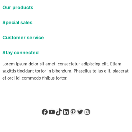
Our products
Special sales
Customer service
Stay connected
Lorem ipsum dolor sit amet, consectetur adipiscing elit. Etiam
sagittis tincidunt tortor in bibendum. Phasellus tellus elit, placerat
et orci id, commodo finibus tortor.
Facebook
YouTube
TikTok
LinkedIn
Pinterest
X
Instagram