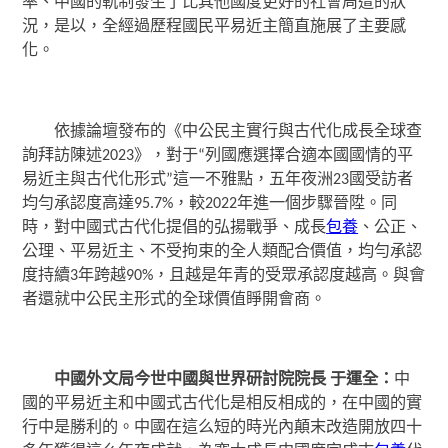
率、中國的軌制發生了比其他國度更好的社會周遭的狀
況，是以，全經過歷程國民平易近主簡直施展了主要感
化。
依據論壇發布的《中公民主實行與古代化成長全球查
詢拜訪陳述2023》，對于“列國應選擇合適本國國情的平
易近主與古代化形式”這一不雅點，五年夜洲23國受訪者
均勻承認度高達95.7%，較2022年進一個步驟晉陞。同
時，對中國式古代化提倡的弘揚戰爭、成長
包養
、公正、
公理、平易近主、不受拘束的全人類配合價值，均勻承認
度持續3年跨越90%，且越是年青的受眾承認度越高。與會
者還就中公民主形式的全球價值睜開會商。
中國外文局今世中國與世界研討院院長 于運全：
中
國的平易近主和中國式古代化是相反相成的，在中國的實
行中是勝利的。中國在這么短的時光內顛末改造開放四十