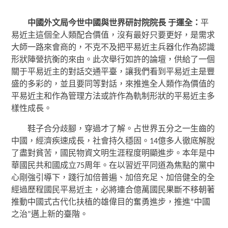
中國外文局今世中國與世界研討院院長 于運全：
平
易近主這個全人類配合價值，沒有最好只要更好，是需求
大師一路來會商的，不克不及把平易近主兵器化作為認識
形狀陣營抗衡的來由。此次舉行如許的論壇，供給了一個
關于平易近主的對話交通平臺，讓我們看到平易近主是豐
盛的多彩的，並且要同等對話，來推進全人類作為價值的
平易近主和作為管理方法或許作為軌制形狀的平易近主多
樣性成長。
鞋子合分歧腳，穿過才了解。占世界五分之一生齒的
中國，經濟疾速成長，社會持久穩固。14億多人徹底解脫
了盡對貧苦，國民物資文明生涯程度明顯進步。本年是中
華國民共和國成立75周年。在以習近平同道為焦點的黨中
心剛強引導下，踐行加倍普遍、加倍充足、加倍健全的全
經過歷程國民平易近主，必將連合億萬國民果斷不移朝著
推動中國式古代化扶植的雄偉目的奮勇進步，推進“中國
之治”邁上新的臺階。