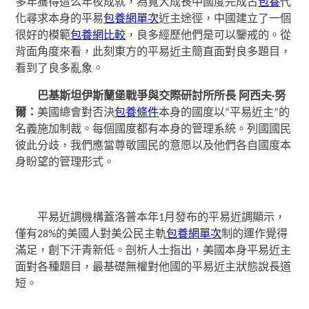
多年獲得這么年夜成就，為寬大成長中國度完成古
包養
代
化尋求本身的平易
包養網單次
近主途徑，中國建立了一個
很好的模範
包養網比較
，良多經歷他們是可以鑒戒的。從
背面角度來看，此刻東方的平易近主簡直面對良多題目，
看到了良多亂象。
巴基斯坦伊斯蘭堡戰爭與交際研討所所長 阿西夫·努
爾：
美國總會對否決
包養條件
本身的國度以“平易近主”的
名義施加制裁。每個國度都有本身的管理系統。列國國民
彼此分歧，我們應當尊敬國民的意愿以及他們各自國度本
身盼望的管理形式。
平易近調機構蓋洛普本年1月發布的平易近調顯示，
僅有28%的美國人對美公民主軌
包養網單次
制的運作覺得
滿足，創下汗青新低。剖析人士指出，美國本身平易近主
面對各種題目，最基礎無權對他國的平易近主狀態說長道
短。