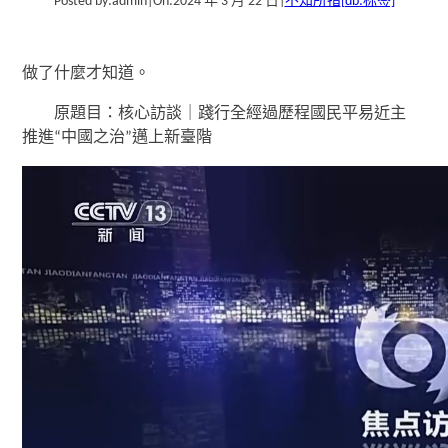
Posted by:
admin
|
On:
2024 年 3 月 22 日
|
不知所措
[db:标签]
做了什麼才知道。
原題目：核心訪談｜踐行全經過歷程國民平易近主
推進“中國之治”邁上新臺階