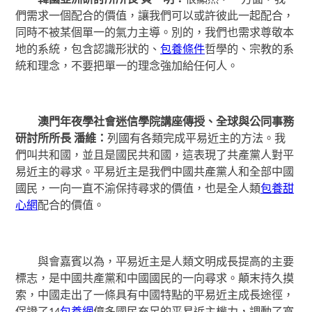
們需求一個配合的價值，讓我們可以或許彼此一起配合，
同時不被某個單一的氣力主導。別的，我們也需求尊敬本
地的系統，包含認識形狀的、
包養條件
哲學的、宗教的系
統和理念，不要把單一的理念強加給任何人。
澳門年夜學社會迷信學院講座傳授、全球與公同事務
研討所所長 潘維：
列國有各類完成平易近主的方法。我
們叫共和國，並且是國民共和國，這表現了共產黨人對平
易近主的尋求。平易近主是我們中國共產黨人和全部中國
國民，一向一直不渝保持尋求的價值，也是全人類
包養甜
心網
配合的價值。
與會嘉賓以為，平易近主是人類文明成長提高的主要
標志，是中國共產黨和中國國民的一向尋求。顛末持久摸
索，中國走出了一條具有中國特點的平易近主成長途徑，