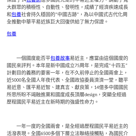
保證了14
包養網
億多國民充足的平易近主權力，調動了寬
大群眾的積極性、自動性、發明性，成績了經濟疾速成長
和
包養
社會持久穩固的“中國古跡”，為以中國式古代化周
全推動中華平易近族巨大回復供給了無力保證。
包養
一個國度能否平
包養故事
易近主，應當由這個國度的
國民來評判。本年是新中國成立75周年，是完成“十四五”
計劃目的義務的要害一年，在不久前停止的全國兩會上，
近5000名全國人年夜代表、全國政協委員濟濟一堂，聽平
易近意、匯平易近智、建真言、獻良策，14億多中國國民
所思所盼不竭融進黨和國度成長頂層design，突顯全經過
歷程國民平易近主在新時期的強盛性命力。
一年一度的全國兩會，是全經過歷程國民平易近主的
活潑表現。全國6500多個下層立法聯絡接觸點，為國民介