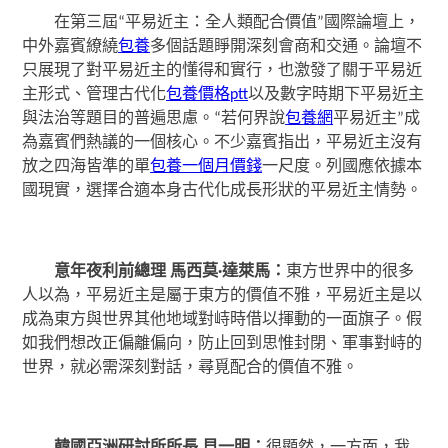
在第三屆“平易近主：全人類配合價值”國際論壇上，
中外嘉賓繚繞
包養
多個話題睜開深刻會商和交通。論壇不
只展現了對平易近主的懂得和實行，也激發了關于平易近
主形式、管理古代化
包養價格ptt
以及數字時期下平易近主
與法治等題目的普遍思慮。“若何界說
包養網
平易近主”成
為嘉賓們熱議的一個核心。不少嘉賓指出，平易近主沒有
放之四海皆準的單
包養一個月價錢
一尺度。列國應依據本
國現實，選擇合適本身古代化成長形狀的平易近主情勢。
意年夜利前總理 馬西莫·達萊馬：
東方世界中的很多
人以為，平易近主是屬于東方的價值不雅，平易近主是以
成為東方與世界其他地域對峙時借以揮動的一面旗子。假
如我們想改正偏離偏向，防止回到思惟封閉、軍事對峙的
世界，就必需深刻對話，尋覓配合的價值不雅。
韓國亞洲研討所所長 貝一明：
很顯然，一方面，我