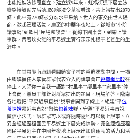
也能推進法條簡直立。建立近9年來，虹橋街道下層立法
聯絡接觸點先后聽取89部法令草案看法，共上報提出2870
條，此中有270條被分歧水平采納。世人的事交由世人磋
商，激起管理活氣。廣袤的中華年夜地上，從城市“小院
議事廳”到鄉村“屋場懇談會”，從線下圓桌會，到線上議
事群，帶著炊火氣的平易近主實行深深扎根于老蒼生的生
涯中。
在甘肅隴南康縣看關鎮寨子村的黨群運動中間，一場
由鄉鎮擔任人掌管群眾代表介入的說事會正
包養網比較
在
停止，大師你一言我一語對“村里事”“鄰里事”“家里事”停
止會商，黨員干部針對群眾提出的題目，現場解答。隴南
各地還把“平易近事直說”說事會開到了線上。組建“平
包
養情婦
易近事直說”微信
包養妹
群，守舊“平易近事直說”
微信小法式，讓群眾可以或許隨時隨地可以網上說事。立
異全經過歷程國民平易近主下層完成情勢，讓全經過歷程
國民平易近主在中國年夜地上展示出加倍蓬勃的活力和活