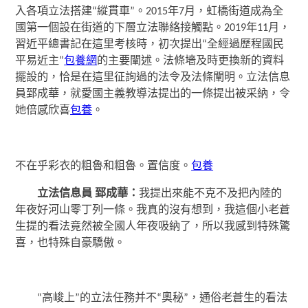
入各項立法搭建“縱貫車”。2015年7月，虹橋街道成為全
國第一個設在街道的下層立法聯絡接觸點。2019年11月，
習近平總書記在這里考核時，初次提出“全經過歷程國民
平易近主”
包養網
的主要闡述。法條墻及時更換新的資料
擺設的，恰是在這里征詢過的法令及法條闡明。立法信息
員郅成華，就愛國主義教導法提出的一條提出被采納，令
她倍感欣喜
包養
。
不在乎彩衣的粗魯和粗魯。置信度。
包養
立法信息員 郅成華：
我提出來能不克不及把內陸的
年夜好河山零丁列一條。我真的沒有想到，我這個小老蒼
生提的看法竟然被全國人年夜吸納了，所以我感到特殊驚
喜，也特殊自豪驕傲。
“高峻上”的立法任務并不“奧秘”，通俗老蒼生的看法