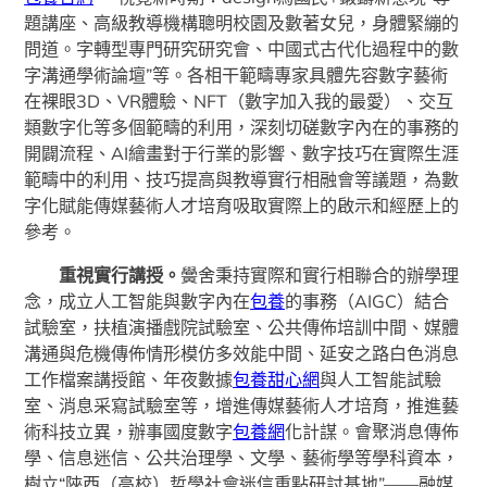
題講座、高級教導機構聰明校園及數著女兒，身體緊繃的
問道。字轉型專門研究研究會、中國式古代化過程中的數
字溝通學術論壇”等。各相干範疇專家具體先容數字藝術
在裸眼3D、VR體驗、NFT（數字加入我的最愛）、交互
類數字化等多個範疇的利用，深刻切磋數字內在的事務的
開闢流程、AI繪畫對于行業的影響、數字技巧在實際生涯
範疇中的利用、技巧提高與教導實行相融會等議題，為數
字化賦能傳媒藝術人才培育吸取實際上的啟示和經歷上的
參考。
重視實行講授。
黌舍秉持實際和實行相聯合的辦學理
念，成立人工智能與數字內在
包養
的事務（AIGC）結合
試驗室，扶植演播戲院試驗室、公共傳佈培訓中間、媒體
溝通與危機傳佈情形模仿多效能中間、延安之路白色消息
工作檔案講授館、年夜數據
包養甜心網
與人工智能試驗
室、消息采寫試驗室等，增進傳媒藝術人才培育，推進藝
術科技立異，辦事國度數字
包養網
化計謀。會聚消息傳佈
學、信息迷信、公共治理學、文學、藝術學等學科資本，
樹立“陜西（高校）哲學社會迷信重點研討基地”——融媒