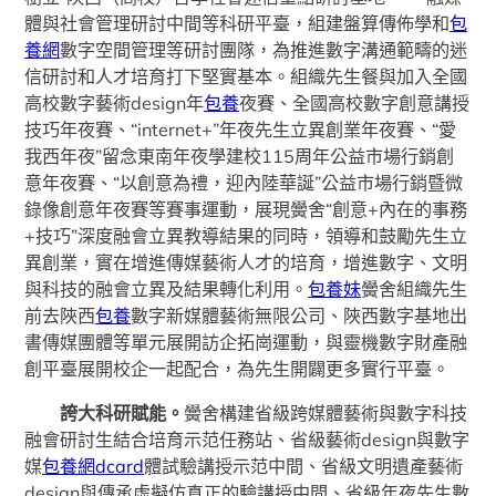
體與社會管理研討中間等科研平臺，組建盤算傳佈學和
包
養網
數字空間管理等研討團隊，為推進數字溝通範疇的迷
信研討和人才培育打下堅實基本。組織先生餐與加入全國
高校數字藝術design年
包養
夜賽、全國高校數字創意講授
技巧年夜賽、“internet+”年夜先生立異創業年夜賽、“愛
我西年夜”留念東南年夜學建校115周年公益市場行銷創
意年夜賽、“以創意為禮，迎內陸華誕”公益市場行銷暨微
錄像創意年夜賽等賽事運動，展現黌舍“創意+內在的事務
+技巧”深度融會立異教導結果的同時，領導和鼓勵先生立
異創業，實在增進傳媒藝術人才的培育，增進數字、文明
與科技的融會立異及結果轉化利用。
包養妹
黌舍組織先生
前去陜西
包養
數字新媒體藝術無限公司、陜西數字基地出
書傳媒團體等單元展開訪企拓崗運動，與靈機數字財產融
創平臺展開校企一起配合，為先生開闢更多實行平臺。
誇大科研賦能。
黌舍構建省級跨媒體藝術與數字科技
融會研討生結合培育示范任務站、省級藝術design與數字
媒
包養網dcard
體試驗講授示范中間、省級文明遺產藝術
design與傳承虛擬仿真正的驗講授中間、省級年夜先生數