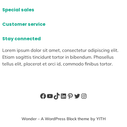
Special sales
Customer service
Stay connected
Lorem ipsum dolor sit amet, consectetur adipiscing elit.
Etiam sagittis tincidunt tortor in bibendum. Phasellus
tellus elit, placerat et orci id, commodo finibus tortor.
Facebook
YouTube
TikTok
LinkedIn
Pinterest
X
Instagram
Wonder – A WordPress Block theme by YITH