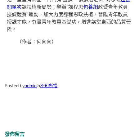
網單次
課扶植新局勢；舉辦“課程思
包養網
政暨青年教員
授課競賽”運動，加大力度課程思政扶植，晉陞青年教員
授課才能，夯實青年教員基礎功，增進講堂東西的品質晉
陞。
（作者：何向向）
Posted by
admin
in
不知所措
發佈留言