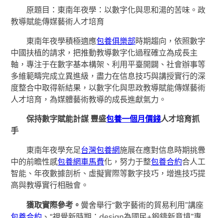
原題目：東南年夜學：以數字化與思和湯的苦味。政
教導賦能傳媒藝術人才培育
東南年夜學積極適應
包養俱樂部
時期趨向，依照數字
中國扶植的請求，把推動教導數字化過程確立為成長主
軸，專注于在數字基本構架、利用平臺開闢、社會辦事等
多維範疇完成立異進級，盡力在信息技巧與講授實行的深
度整合中取得新結果，以數字化與思政教導賦能傳媒藝術
人才培育，為媒體藝術教導的成長進獻氣力。
保持數字賦能計謀 豐盛
包養一個月價錢
人才培育抓
手
東南年夜學充足
台灣包養網
施展在應對信息時期挑釁
中的前瞻性感
包養網車馬費
化，努力于整
包養合約
合人工
智能、年夜數據剖析、虛擬實際等數字技巧，增進技巧提
高與教導實行相融會。
獲取實際參考。
黌舍舉行“數字藝術的貿易利用”講座
包養合約
、“視覺新時期：design為國民+鍛鑄新意境”專