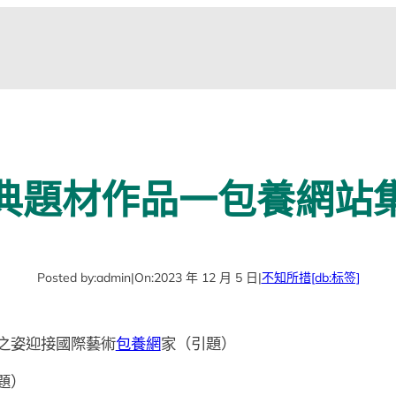
典題材作品一包養網站
Posted by:
admin
|
On:
2023 年 12 月 5 日
|
不知所措
[db:标签]
之姿迎接國際藝術
包養網
家（引題）
題）