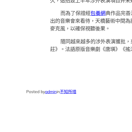
久，這招致上半年涉外表演項目并未
而為了保證經
包養網
典作品完善
出的音樂會來看待，天橋藝術中間為
麥克風，以確保視聽後果。
隨同越來越多的涉外表演獲批，
莊》。法語原版音樂劇《唐璜》《搖
Posted by
admin
in
不知所措