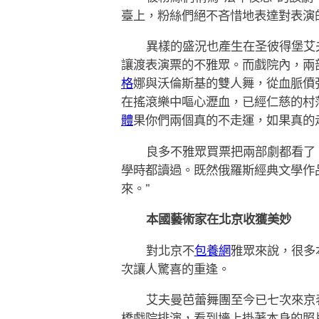
臺上，粉絲們絕不吝惜地表達對表演
異樣的盛況也產生在圣彼得堡艾夫
讓渡表演票的不雅眾。而戲院內，兩
格
娜與沃倫斯基的雙人舞，從血脈僨
在搖滾樂中嘔心瀝血，已經仁慈的村
體
果你們兩個真的不走運，如果真的
良多不雅眾買票把兩部劇都看了
學時都讀過。既然俄羅斯經典文學作
來。”
本國藝術家在北京收獲美妙
對北京不
包養網
雅眾來說，很多
次讓人驚喜的重逢。
艾夫曼芭蕾舞團至今已七次來京表
橋戲院排演，看到墻上掛著本身的照