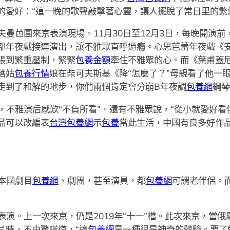
的愛好：“這一晚的歌聲敲擊著心靈，讓人擺脫了常日里的繁
曼芭團來京表演現場。11月30日至12月3日，每晚開演前
部年夜戲接連演出，讓不雅眾直呼過癮。心思芭蕾年夜戲《安
張到繁重壓制，緊緊
包養金額
牽住不雅眾的心。而《葉甫蓋尼
落姑
包養行情
娘在柴可夫斯基《降“怎麼了？”母親看了他一
走到了和解的地步，你們兩個肯定會分崩B年夜調
包養網
鋼琴
，不雅演后感歎“不負所看”。還有不雅眾說，“從小就愛好
品可以改編表
台灣包養網
示
包養
當此生活，中國有良多好作
本國劇目
包養網
、劇團，甚至演員，都
包養網
可謂老伴侶。
演。上一次來京，仍是2019年“十一”檔。此次來京，當俄
片時，不由驚嘆道，“這
包養網
是一種很是神奇的體驗。要了