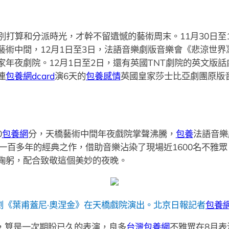
打算和分派時光，才幹不留遺憾的藝術周末。11月30日至
藝術中間，12月1日至3日，法語音樂劇版音樂會《悲涼世
年夜劇院。12月1日至2日，還有英國TNT劇院的英文版
連
包養網dcard
演6天的
包養感情
英國皇家莎士比亞劇團原版
0
包養網
分，天橋藝術中間年夜戲院掌聲沸騰，
包養
法語音樂
一百多年的經典之作，借助音樂沾染了現場近1600名不雅
鞠躬，配合致敬這個美妙的夜晚。
劇《葉甫蓋尼·奧涅金》在天橋戲院演出。北京日報記者
包養
劇，算是一次期盼已久的表演，良多
台灣包養網
不雅眾在8月