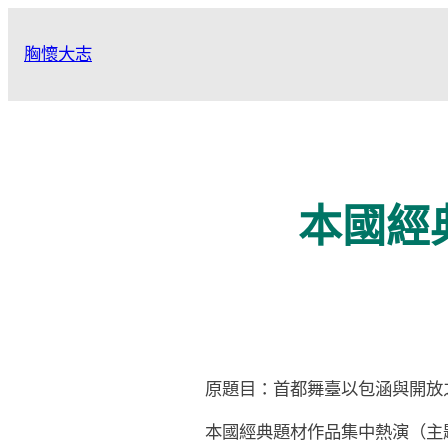
跳
至
胸懷大志
主
要
內
容
本國經
原題目：首都舞臺以包涵與開放
本國經典題材作品集中熱演（主