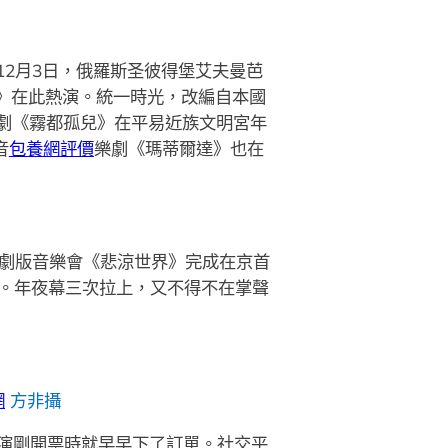
12月3日，俄羅斯圣彼得堡艾夫曼芭
界》在此熱演。統一時光，改編自本國
話劇《霧都孤兒》在平易近族文明宮年
音
包養網評價
樂劇《瑪蒂爾達》也在
劇版音樂會《悲涼世界》完成在京首
眾。年夜幕三次拉上，又不得不在掌聲
網
方非攝
表演剛開票時就早早下了訂單。社交平