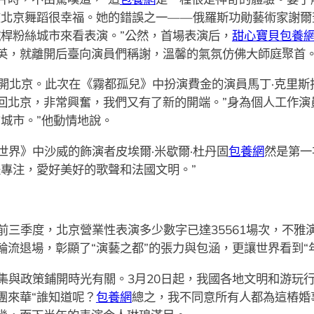
在北京舞蹈很幸福。她的錯誤之一——俄羅斯功勛藝術家謝爾
鐵桿粉絲城市來看表演。”公然，首場表演后，
甜心寶貝包養
英，就離開后臺向演員們稱謝，溫馨的氣氛仿佛大師庭聚首
開北京。此次在《霧都孤兒》中扮演費金的演員馬丁·克里斯托弗
回北京，非常興奮，我們又有了新的開端。”身為個人工作演員
城市。”他動情地說。
世界》中沙威的飾演者皮埃爾·米歇爾·杜丹固
包養網
然是第一
是專注，愛好美好的歌聲和法國文明。”
三季度，北京營業性表演多少數字已達35561場次，不雅演
流退場，彰顯了“演藝之都”的張力與包涵，更讓世界看到“年夜
集與政策鋪開時光有關。3月20日起，我國各地文明和游玩
團來華“誰知道呢？
包養網
總之，我不同意所有人都為這樁婚