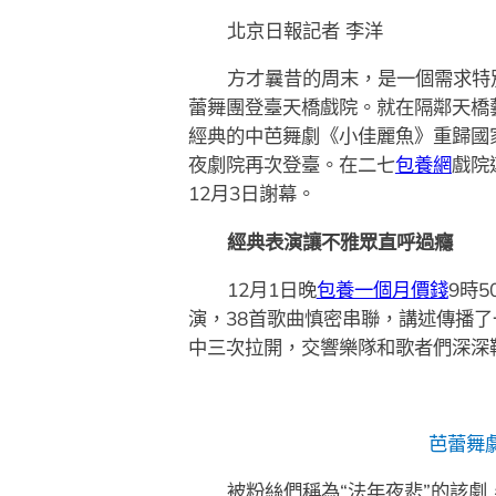
北京日報記者 李洋
方才曩昔的周末，是一個需求特別
蕾舞團登臺天橋戲院。就在隔鄰天橋
經典的中芭舞劇《小佳麗魚》重歸國家
夜劇院再次登臺。在二七
包養網
戲院
12月3日謝幕。
經典表演讓不雅眾直呼過癮
12月1日晚
包養一個月價錢
9時5
演，38首歌曲慎密串聯，講述傳播了
中三次拉開，交響樂隊和歌者們深深
芭蕾舞
被粉絲們稱為“法年夜悲”的該