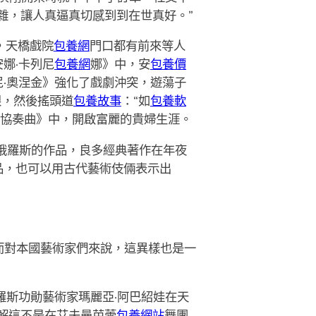
雜，讓人真逼真切感到到在世真好。”
，天橋戲院
包養網
門口都有前來等人
娜·卡列尼
包養網
娜》中，安
包養價
·奧涅金》強化了戲劇沖突，遊蕩子
眼，然後搖頭道
包養故事
：“如
包養軟
協奏曲》中，開啟富麗的貴婦生涯。
看俄羅斯的作品，良多經典著作在年夜
品，也可以用古代藝術伎倆表示出
而對本國藝術家們來說，這異樣也是一
羅斯功勛藝術家瑪麗亞·阿巴紹娃在天
解這不是在艾夫曼芭蕾
包養網站
舞團