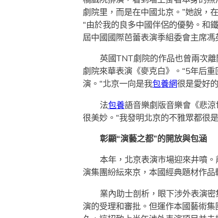
劇院里，而是在中國北京。”她說，
“由於我的良多中國伴侶的優勢。和
屆中國國際芭蕾表演季組委會主席馮
英國TNT劇院的作品也曾兩次離
劇院來華表演《麥克白》。“5年后重
演。“北京一向是我
包養網
很是愛好的
法
包養
語音樂劇版音樂會《悲涼
很美妙。“我發明北京的不雅眾都很
彰顯“演藝之都”的開放與包涵
本年，北京表演市場迎來井噴。前
演集團紛紜來京，本國經典題材作品輪
業內助士剖析，眼下涉外表演密
演的受理和審批。但運作本國藝術集