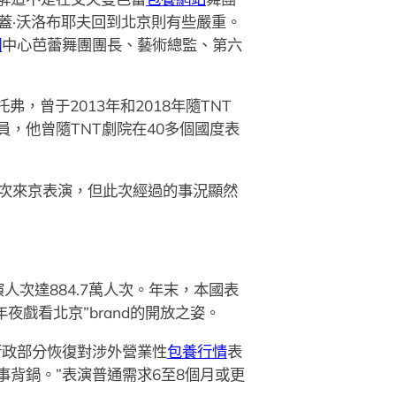
蓋·沃洛布耶夫回到北京則有些嚴重。
網
中心芭蕾舞團團長、藝術總監、第六
。
，曾于2013年和2018年隨TNT
，他曾隨TNT劇院在40多個國度表
次來京表演，但此次經過的事況顯然
人次達884.7萬人次。年末，本國表
戲看北京”brand的開放之姿。
行政部分恢復對涉外營業性
包養行情
表
事背鍋。”表演普通需求6至8個月或更