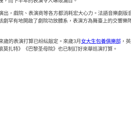
幾，而下半年的表演令人琳琅滿目。
演出，戲院、表演商等各方都消耗宏大心力。法語音樂劇版
該劇罕有地開啟了劇院功放體系，表演方為舞臺上的交響樂隊
來歲的表演打算已紛紜敲定。來歲3月
女大生包養俱樂部
，英
滾莫扎特》《巴黎圣母院》也已制訂好來華巡演打算。