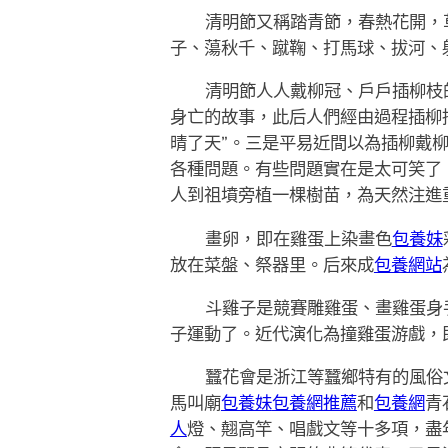
清明節又稱踏青節，春熱花開，
子、蕩秋千、蹴鞠、打馬球、拔河、
清明節人人戴柳冠、戶戶插柳枝
身亡的故事，此后人們經由過程插柳
晴了天”。三是平易近間以為插柳戴
各種問題。有些問題實在是太可笑了
人到祖墳旁植一棵樹苗，為天然注進
畫卵，即在雞蛋上染畫色
包養妹
放在菜盤、祭器里。后來成
包養網站
斗雞子是競賽雕雞蛋、畫雞蛋身
子運動了。近代演化為撞雞蛋游戲，
蠶花會是浙江等蠶鄉特有的風俗
馬叫廟
包養妹
包養網推薦
和
包養網
青
人
燈、翹高竿、唱戲文等十多項，盡