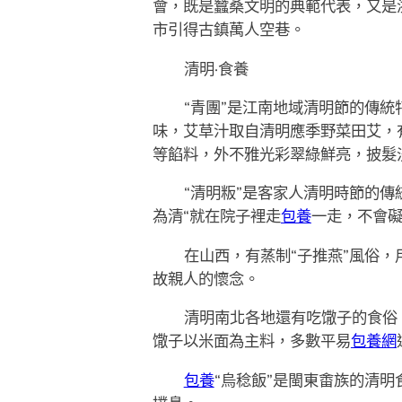
會，既是蠶桑文明的典範代表，又是浙
市引得古鎮萬人空巷。
清明·食養
“青團”是江南地域清明節的傳
味，艾草汁取自清明應季野菜田艾，
等餡料，外不雅光彩翠綠鮮亮，披髮
“清明粄”是客家人清明時節的
為清“就在院子裡走
包養
一走，不會礙
在山西，有蒸制“子推燕”風俗
故親人的懷念。
清明南北各地還有吃馓子的食俗
馓子以米面為主料，多數平易
包養網
包養
“烏稔飯”是閩東畬族的清