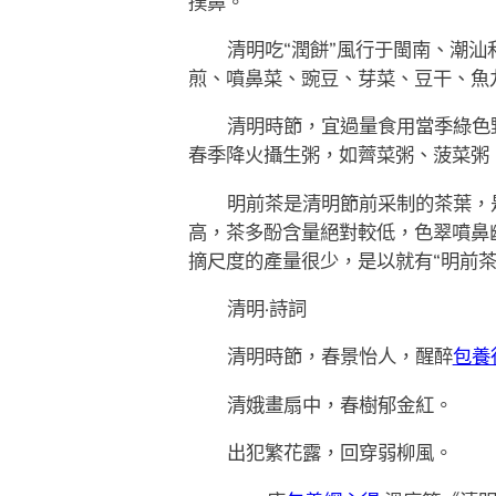
撲鼻。
清明吃“潤餅”風行于閩南、潮
煎、噴鼻菜、豌豆、芽菜、豆干、魚
清明時節，宜過量食用當季綠色
春季降火攝生粥，如薺菜粥、菠菜粥
明前茶是清明節前采制的茶葉，
高，茶多酚含量絕對較低，色翠噴鼻
摘尺度的產量很少，是以就有“明前茶
清明·詩詞
清明時節，春景怡人，醒醉
包養
清娥畫扇中，春樹郁金紅。
出犯繁花露，回穿弱柳風。