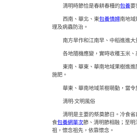
清明時節恰是春耕春種的
包養
要
西南、華北、東
包養情婦
南地域
理及病蟲防治。
南方旱作和江南早、中稻進進大
各地隨機應變，實時收穫玉米、
東南、華東、華南地域果樹進進
施肥。
華東、華南地域茶樹萌動，當令
清明·文明風俗
清明是主要的祭奠節日。冷食省
食
包養網單次
節、清明節相融；至明
祖，懷念祖先，依靠懷念。