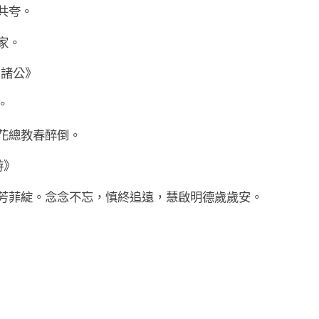
共夸。
家。
中諸公》
。
花總教春醉倒。
游》
芳菲綻。念念不忘，慎終追遠，慧啟明德歲歲安。