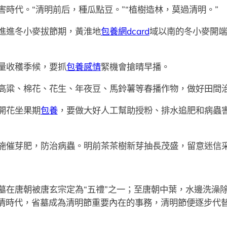
害時代。“清明前后，種瓜點豆。”“植樹造林，莫過清明。”
進進冬小麥拔節期，黃淮地
包養網dcard
域以南的冬小麥開端
量收穫季候，要抓
包養感情
緊機會搶晴早播。
高粱、棉花、花生、年夜豆、馬鈴薯等春播作物，做好田間
開花坐果期
包養
，要做大好人工幫助授粉、排水追肥和病蟲
施催芽肥，防治病蟲。明前茶茶樹新芽抽長茂盛，留意迷信
墓在唐朝被唐玄宗定為“五禮”之一；至唐朝中葉，水邊洗澡
清時代，省墓成為清明節重要內在的事務，清明節便逐步代