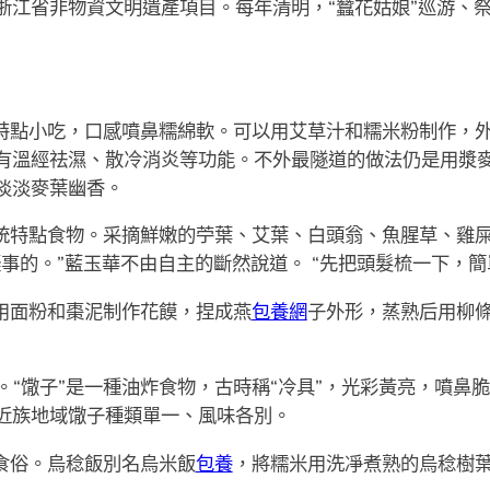
江省非物資文明遺產項目。每年清明，“蠶花姑娘”巡游、祭
統特點小吃，口感噴鼻糯綿軟。可以用艾草汁和糯米粉制作，
有溫經祛濕、散冷消炎等功能。不外最隧道的做法仍是用漿
淡淡麥葉幽香。
傳統特點食物。采摘鮮嫩的苧葉、艾葉、白頭翁、魚腥草、雞
事的。”藍玉華不由自主的斷然說道。 “先把頭髮梳一下，簡
，用面粉和棗泥制作花饃，捏成燕
包養網
子外形，蒸熟后用柳
。“馓子”是一種油炸食物，古時稱“冷具”，光彩黃亮，噴鼻
近族地域馓子種類單一、風味各別。
明食俗。烏稔飯別名烏米飯
包養
，將糯米用洗凈煮熟的烏稔樹