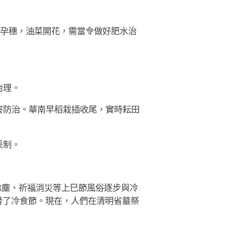
孕穗，油菜開花，需當令做好肥水治
治理。
害防治。華南早稻栽插收尾，實時耘田
采制。
除塵、祈福消災等上巳節風俗逐步與冷
替了冷食節。現在，人們在清明省墓祭