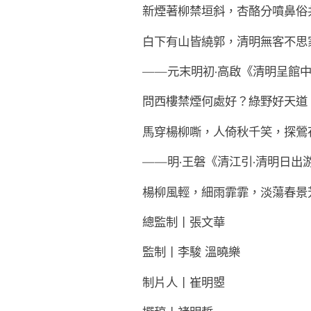
新煙著柳禁垣斜，杏酪分噴鼻俗
白下有山皆繞郭，清明無客不思
——元末明初·高啟《清明呈館
問西樓禁煙何處好？綠野好天道
馬穿楊柳嘶，人倚秋千笑，探鶯
——明·王磐《清江引·清明日出
楊柳風輕，細雨霏霏，淡蕩春景
總監制丨張文華
監制丨李駿 溫曉樂
制片人丨崔明曌