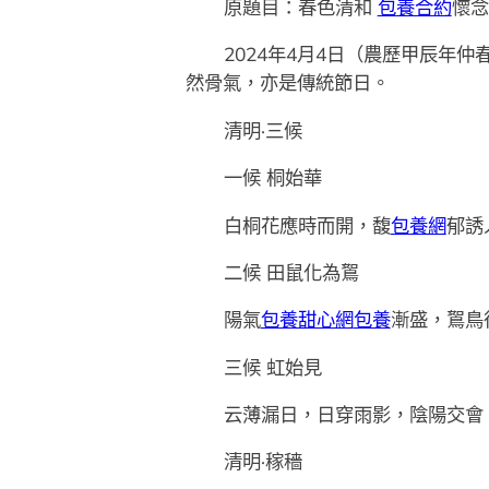
原題目：春色清和
包養合約
懷念
2024年4月4日（農歷甲辰年
然骨氣，亦是傳統節日。
清明·三候
一候 桐始華
白桐花應時而開，馥
包養網
郁誘
二候 田鼠化為鴽
陽氣
包養甜心網
包養
漸盛，鴽鳥
三候 虹始見
云薄漏日，日穿雨影，陰陽交會
清明·稼穡