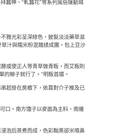
拜蠶神、“軋蠶花”等系列風俗運動城
外不雅光彩呈深綠色，披髮淡淡藥草滋
麥草汁與糯米粉混雜揉成團，包上豆沙
屎藤或使正人等青草做青粄，而艾粄則
單的辮子就行了。”明粄首選。
條串起掛在房檐下，依靠對介子推及已
脆可口。南方馓子以麥面為主料，南邊
葉浸泡后蒸煮而成，色彩黝黑卻米噴鼻