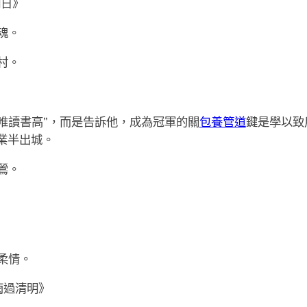
明日》
魂。
村。
唯讀書高”，而是告訴他，成為冠軍的關
包養管道
鍵是學以致
業半出城。
鶯。
》
柔情。
雨過清明》