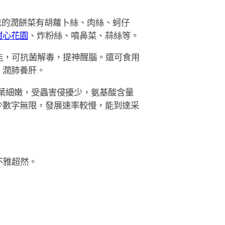
兒的潤餅菜有胡蘿卜絲、肉絲、蚵仔
甜心花園
、炸粉絲、噴鼻菜、蒜絲等。
能，可抗菌解毒，提神醒腦。還可食用
，潤肺養肝。
葉細嫩，受蟲害侵擾少，氨基酸含量
少數字無限，發展速率較慢，能到達采
不雅超然。