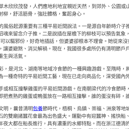
草木欣欣茂發，人們應地利地宜親近天然，到郊外、公園或
射柳，舒活筋骨，強壯體格，奮起身心。
的風俗起源重要有三種平易近間說法。一是源自年齡時介子
招魂來留念介子推。二是說插在屋檐下的柳枝可以預告氣象，
柳可以驅邪份，好奇地插話，但婆婆卻根本不理會。她從來沒
，讓婆避煞、消災解禍。現在，我國很多處所仍有清明節戶
重生與活氣。
彩，是河北、湖南等地域冷食節的一種興趣游戲。至隋時，
為一種奇特的平易近間工藝，現在已走向商品化，深受國內
手或相互撞擊雞蛋的平易近間游戲。在南朝梁代的冷食節時
即把煮熟的雞蛋或鴨蛋放在一路相互撞擊，誰的蛋沒有碎，
文明，曩昔清明
包養
節時代，梧桐、烏鎮、崇福、洲泉等地
石的雙廟諸蠶花會最為出色盛大。運動中有迎蠶神、搖快船
年夜大都在船長進行，具有濃重的水鄉特點。而在浙江德清