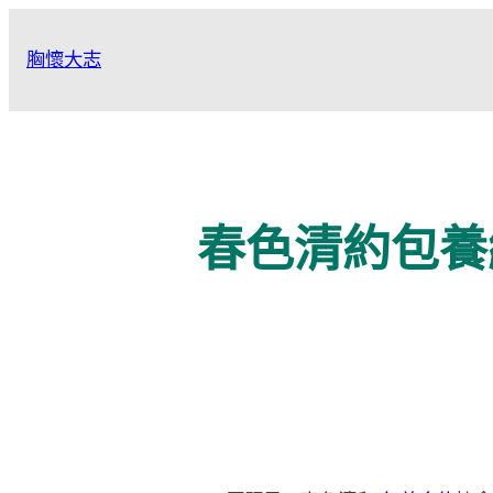
跳
至
胸懷大志
主
要
內
容
春色清約包養