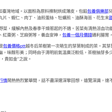
汕和臺灣地域。以面粉為原料擦制烘成薄皮，包餡
包養俱樂部
丸片、蝦仁、肉丁、油煎蛋絲、牡蠣煎、油酥海苔、花生末
野菜，緩解內熱及春季干燥惹起的不適。苦菜有清熱涼血功
、紅棗粥、芝麻粥等，養血安神，
包養一個月價錢
通利腸胃
是
包養價格ptt
越冬后茶樹第一次萌生的芽葉制成的茶。其芽
幽，味醇形美；同時由于清明前氣溫廣泛較低，茶樹抽芽多
，貴如金”之說。
行情
鬧熱熱烈繁華間，話不盡深邃深摯回想，遠覽深識，達