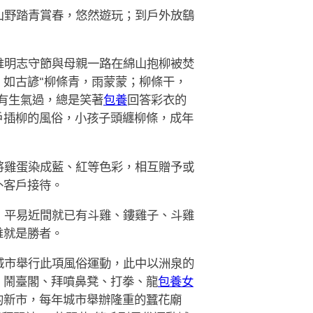
山野踏青賞春，悠然遊玩；到戶外放鷂
推明志守節與母親一路在綿山抱柳被焚
如古諺“柳條青，雨蒙蒙；柳條干，
有生氣過，總是笑著
包養
回答彩衣的
戶插柳的風俗，小孩子頭纏柳條，成年
將雞蛋染成藍、紅等色彩，相互贈予或
外客戶接待。
，平易近間就已有斗雞、鏤雞子、斗雞
誰就是勝者。
城市舉行此項風俗運動，此中以洲泉的
、鬧臺閣、拜噴鼻凳、打拳、龍
包養女
的新市，每年城市舉辦隆重的蠶花廟