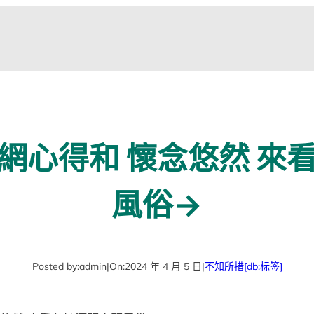
網心得和 懷念悠然 來
風俗→
Posted by:
admin
|
On:
2024 年 4 月 5 日
|
不知所措
[db:标签]