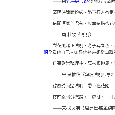
——唐
包養網心得
·溫庭筠《清
清明時節雨紛紜，路下行人欲銷
借問酒家何處有，牧童遠指杏花
——唐·杜牧《清明》
梨花風起正清明，游子尋春色，
網
全看他自己。如果他將來想從事職
日暮歌樂整理往，萬株楊柳屬流
——宋·吳惟信《蘇堤清明即事
聽風聽雨過清明。愁草瘞花銘。
樓前綠暗分攜路，一絲柳、一寸
——宋·吳文英《風進松·聽風聽