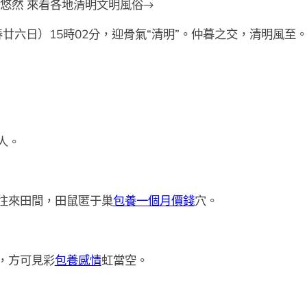
悠然 來看各地清明文明風俗→
仲春廿六日）15時02分，迎骨氣“清明”。仲暮之交，清明風
人。
往來田間，田鼠匿于巢
包養一個月價錢
穴。
，方可見彩
包養感情
虹當空。