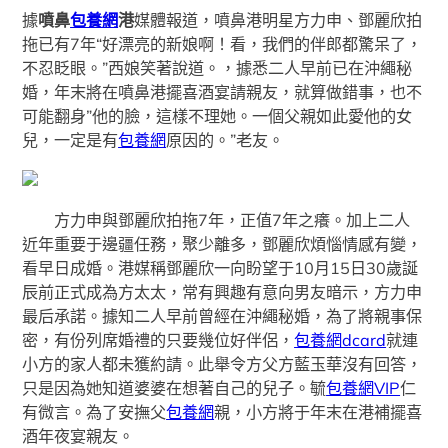
據
噴鼻
包養網
港
媒體報道，噴鼻港明星方力申、鄧麗欣拍
拖已有7年“好漂亮的新娘啊！看，我們的伴郎都驚呆了，
不忍眨眼。”西娘笑著說道。，據悉二人早前已在沖繩秘
婚，年末將在噴鼻港擺喜酒宴請親友，就算做錯事，也不
可能翻身”他的臉，這樣不理她。一個父親如此愛他的女
兒，一定是有
包養網
原因的。”老友。
方力申與鄧麗欣拍拖7年，正值7年之癢。加上二人
近年重要于邊疆任務，聚少離多，鄧麗欣煩惱情感有變，
看早日成婚。港媒稱鄧麗欣一向盼望于10月15日30歲誕
辰前正式成為方太太，常有興趣有意向男友暗示，方力申
最后承諾。據知二人早前曾經在沖繩秘婚，為了將親事保
密，有份列席婚禮的只要幾位好伴侶，
包養網dcard
就連
小方的家人都未獲約請。此舉令方父方藍玉華沒有回答，
只是因為她知道婆婆在想著自己的兒子。毓
包養網VIP
仁
有微言。為了安撫父
包養網
親，小方將于年末在港補擺喜
酒年夜宴親友。