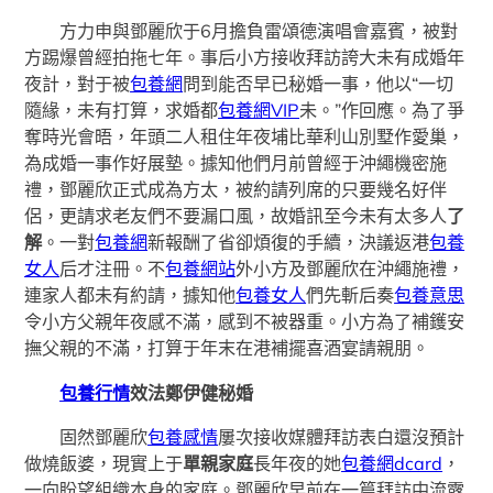
方力申與鄧麗欣于6月擔負雷頌德演唱會嘉賓，被對
方踢爆曾經拍拖七年。事后小方接收拜訪誇大未有成婚年
夜計，對于被
包養網
問到能否早已秘婚一事，他以“一切
隨緣，未有打算，求婚都
包養網VIP
未。”作回應。為了爭
奪時光會晤，年頭二人租住年夜埔比華利山別墅作愛巢，
為成婚一事作好展墊。據知他們月前曾經于沖繩機密施
禮，鄧麗欣正式成為方太，被約請列席的只要幾名好伴
侶，更請求老友們不要漏口風，故婚訊至今未有太多人
了
解
。一對
包養網
新報酬了省卻煩復的手續，決議返港
包養
女人
后才注冊。不
包養網站
外小方及鄧麗欣在沖繩施禮，
連家人都未有約請，據知他
包養女人
們先斬后奏
包養意思
令小方父親年夜感不滿，感到不被器重。小方為了補鑊安
撫父親的不滿，打算于年末在港補擺喜酒宴請親朋。
包養行情
效法鄭伊健秘婚
固然鄧麗欣
包養感情
屢次接收媒體拜訪表白還沒預計
做燒飯婆，現實上于
單親家庭
長年夜的她
包養網dcard
，
一向盼望組織本身的家庭。鄧麗欣早前在一篇拜訪中流露