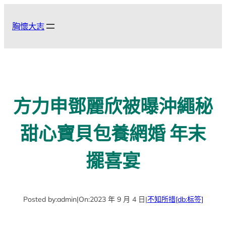
跳
至
胸懷大志
主
要
內
容
方力申鄧麗欣被曝沖繩秘
甜心寶貝包養網婚 年末
擺喜宴
Posted by:
admin
|
On:
2023 年 9 月 4 日
|
不知所措
[db:标签]