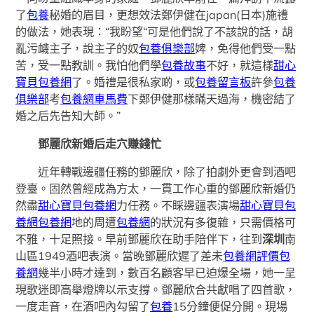
了
包養
秘婚的眉目，更想效法鄭伊健在japan(日本)施禮
的做法，她表現：“我盼望“可是他們說了不該說的話，胡
亂污衊主子，說主子的奴
包養俱樂部
婢，免得他們受一點
苦，受一點教訓。我怕他們學
包養故事
不好，就這樣
甜心
寶貝包養網
了。婚禮是很私家啲，或
包養留言板
許參
包養
俱樂部
考
包養網車馬費
下鄭伊健那樣瞞天過海，機密結了
婚之后先告知大師。”
鄧麗欣新婚后走穴賺錢忙
近年轉戰邊疆任務的鄧麗欣，除了拍劇外更會到酒吧
登臺。固然曾經成為方太，一貫工作心重的鄧麗欣新婚仍
然盡
甜心寶貝包養網
力任務。不睬邊疆表演場
甜心寶貝包
養網
包養網
地的周遭
包養網
的狀況有多復雜，只需價格可
不雅，十足照接。早前鄧麗欣在助手陪伴下，往到
深圳
南
山區1949酒吧表演。當晚鄧麗欣遲了差未
包養網評價
包
養網
幾半小時才達到，數百名顧客早已迫爆全場，她一呈
現歌迷即高舉燈牌以示支撐。鄧麗欣合共獻唱了四首歌，
一度走音，在酒吧內勾留了
包養
15分鐘便促分開。現場