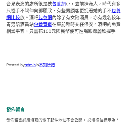
合見表演的處所很是狹
包養網
小，臺前擠滿人，時代有多
只怪手不竭伸向鄧麗欣，有些男顧客更捉著她的手不
包養
網比較
放。酒吧
包養網
內除了有女陪酒員，亦有幾名較年
青男陪酒員站
包養管道
在臺前臨時充任保安。酒吧的免費
相當平宜，只需花100元國民幣便可進場跟鄧麗欣握手
Posted by
admin
in
不知所措
發佈留言
發佈留言必須填寫的電子郵件地址不會公開。
必填欄位標示為
*