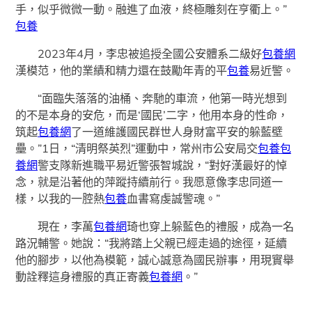
手，似乎微微一動。融進了血液，終極雕刻在亨衢上。”
包養
2023年4月，李忠被追授全國公安體系二級好
包養網
漢模范，他的業績和精力還在鼓勵年青的平
包養
易近警。
“面臨失落落的油桶、奔馳的車流，他第一時光想到
的不是本身的安危，而是‘國民’二字，他用本身的性命，
筑起
包養網
了一道維護國民群世人身財富平安的躲藍壁
壘。”1日，“清明祭英烈”運動中，常州市公安局交
包養
包
養網
警支隊新進職平易近警張智城說，“對好漢最好的悼
念，就是沿著他的萍蹤持續前行。我愿意像李忠同道一
樣，以我的一腔熱
包養
血書寫虔誠警魂。”
現在，李萬
包養網
琦也穿上躲藍色的禮服，成為一名
路況輔警。她說：“我將踏上父親已經走過的途徑，延續
他的腳步，以他為模範，誠心誠意為國民辦事，用現實舉
動詮釋這身禮服的真正寄義
包養網
。”