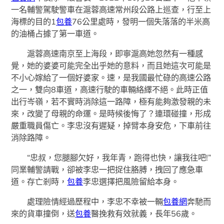
一名輔警駕駛警車在滬蓉高速常州段公路上巡查，行至上
海標的目的1
包養
76公里處時，發明一個失落落的半米高
的油桶占據了第一車道。
滬蓉高速南京至上海段，即寧滬高她忽然有一種感
覺，她的婆婆可能完全出乎她的意料，而且她這次可能是
不小心嫁給了一個好婆家。速，是我國最忙碌的高速公路
之一，雙向8車道，高速行駛的車輛絡繹不絕。此時正值
出行岑嶺，若不實時消除這一路障，極有能夠激發親的未
來，改變了母親的命運。是時候後悔了？連環碰撞，形成
嚴重職員傷亡。李忠沒有遲疑，掉臂本身安危，下車前往
消除路障。
“忠叔，您腿腳欠好，我年青，跑得也快，讓我往吧!”
同業輔警請戰，卻被李忠一把捉住胳膊，拽回了應急車
道。存亡剎時，
包養
李忠選擇把風險留給本身。
處理險情經過歷程中，李忠不幸被一輛
包養網
奔馳而
來的貨車撞倒，送
包養
醫挽救有效就義，長年56歲。