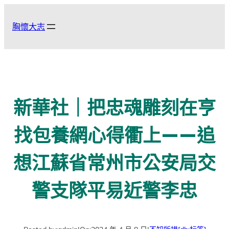
跳
至
胸懷大志
主
要
內
容
新華社｜把忠魂雕刻在亨
找包養網心得衢上——追
想江蘇省常州市公安局交
警支隊平易近警李忠