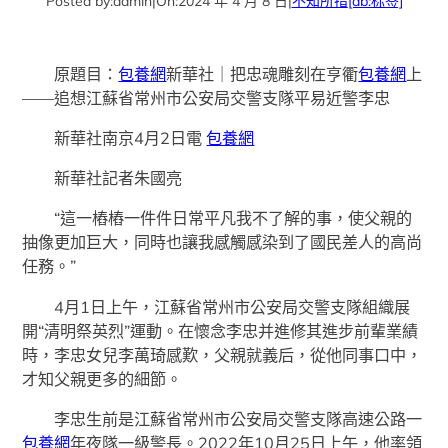
Posted by:
admin
|
On:
2024 年 4 月 8 日
|
不知所措
[db:标签]
原題目：
包養網
新華社｜把忠魂雕刻在亨衢
包養網
上
——追想江蘇省常州市公安局交警支隊平易近警李忠
新華社南京4月2日電
包養網
新華社記者朱國亮
“這一樁樁一件件日常平凡我不了解的事，使父親的
抽像更加巨大，同時也讓我感觸感染到了國民差人的高尚
任務。”
4月1日上午，江蘇省常州市公安局交警支隊組織展
開“清明祭英烈”運動。在懷念李忠并進修其進步前輩業績
時，李忠女兒李萬琦感歎，父親就義后，從他同事口中，
才知父親更多的細節。
李忠生前是江蘇省常州市公安局交警支隊高速公路一
包養網
年夜隊一級警長。2022年10月25日上午，他率領