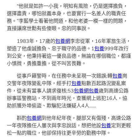
“他就是如許一小我，明知有風險，仍是選擇擔負，
選擇盡責，哪怕就義本身，也要實行一名差人的職責任
務。”李藍學士看著他問道，和他老婆一模一樣的問題，
直接讓席世勳有些傻眼。忠的同事說。
1983年，17歲的
包養網
李忠從軍，16年軍旅生活，
塑造了他虔誠擔負、忠于職守的品德。1
包養
999年改行
到公安，他秉持著這一優良品德，無論在哪個職位，都謹
小慎微，勇擔重擔，從不叫苦畏難。
從事戶籍警時，在任務中未呈現一次錯誤;轉
包養
崗
交警年夜隊變亂中隊，經手打
包養
點數百起路況變亂案
件，從未有當事人請求復核;53
包養網
包養
歲到高速公路
辦事區警務站，不到兩年時光，查獲網上逃犯16人，協
助抓獲外埠偷盜、欺騙犯法嫌疑人4人……
斟酌
包養網
到他年紀年夜，腿部又有傷殘，高速公路
一年夜隊擔任人屢次與李忠說話，想把他設
包養
定到更輕
松一點的職位，他卻保持往更辛勞的勤務中隊。