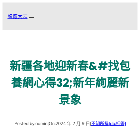
跳
至
胸懷大志
主
要
內
容
新疆各地迎新春&#找包
養網心得32;新年絢麗新
景象
Posted by:
admin
|
On:
2024 年 2 月 9 日
|
不知所措
[db:标签]