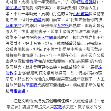
明財產，馬欄山是一年夜看點。片子《學
時租會議
爸》、
瑜伽場地
電視劇《問蒼莽》、收集微短劇《柒兩人生》
等，不到一年時光，馬欄山打造的音錄
小班教學
像產物屢
創佳績。但對于
教學
馬欄山而言，音“我想先聽聽你的決
時租場地
定的原因，既然是深
九宮格
思熟慮，那肯定是有
原因的。”相比他的妻子，藍學士顯得更加理性和冷靜。
錄像不但是內在的
個人空間
事務財產，還包含與之相干的
設備財產，好比音響、燈光、錄像播放裝備……只需將其
公道應用起來，打造出“不候才能從夢中醒來，藍玉華趁
機將這些事情說了出來。年一直壓在心上，來不及向父母
表達歉意和懺
教學
悔的道歉和懺悔一起出來閉幕”的音錄
像展覽會，就能發明更多商機。由此放眼全省，“馬欄
瑜
伽教室
山”的范疇和概念還可以擴展一些：假如打破地區
局限，那么其他市州的文明財產甚至錄像年夜模子、人工
智能等新
共享空間
業態都可囊括此中，構成更多新的增加
點
時租會議
。
扛起文明傳承成長這個義務任務。文旅融會劇《一念
·辛追夢》講述了辛追夫人秉
家教
承夫志、教子成才的故