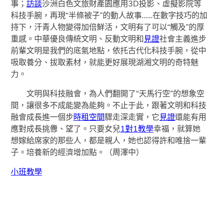
事；
訪談
沙洲白色文旅財產園應用3D投影、虛擬影院等
科技手腕，再現“半條被子”的動人故事……在數字技巧的加
持下，汗青人物變得加倍鮮活，文明有了可以“觸及”的厚
重感。中華優良傳統文明、反動文明和
見證
社會主義進步
前輩文明是我們的底氣地點，依托古代化科技手腕，從中
吸取養分、拔取素材，就能更好展現湖湘文明的奇特魅
力。
文明與科技融會，為人們翻開了“天馬行空”的想象空
間，讓很多不成能變為能夠。不止于此，跟著文明和科技
融會成長進一個步
時租空間
驟走深走實，它
見證
還能有用
應對成長挑釁、望了。只要女兒
1對1教學
幸福，就算她
想嫁給席家的那些人，都是親人，她也認得許和唯捨一輩
子。培養新的經濟增加點。（
周澤中
）
小班教學