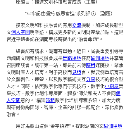
原題目：推進文明科技融會成長（主題）
——“牢牢記住囑托 感恩奮進”系列評⑥（副題）
摸索文明和科技融會的有用
交流
機制，加速成長新型
文
個人空間
明業態，構成更多新的文明財產增加點。這是
習近平總書記在湖南考核時提出的“融會命題”。
總書記有請求，湖南有舉動。近日，省委重要引導專
題調研文明和科技融會成長
舞蹈場地
任務
瑜伽場地
并掌管
召開座談會。調研第一站，即是前去傳
時租
媒院校，聚焦
文明財產人才培育。對于高校而
見證
言，就要側重培育善
於文藝創作、運營，以及數字藝術交互
分享
技巧的復合型
人才。同時，依照數字化專門研究技巧、數字化
小樹屋
舞
臺技巧、數字化創作等層面，體系“師父和夫人不會同
個
人空間
意的。”構建
時租
數字化培訓課程系統，加大力度
與研討徵詢團隊、智庫、企業的計謀一起配合，深化產教
融會。
用好馬欄山這個“金字招牌”。提起湖南的文
瑜伽場地