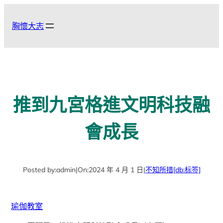
跳
至
胸懷大志
主
要
內
容
推到九宮格進文明科技融
會成長
Posted by:
admin
|
On:
2024 年 4 月 1 日
|
不知所措
[db:标签]
瑜伽教室