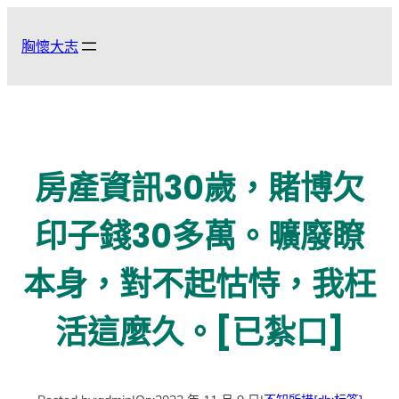
跳
至
胸懷大志
主
要
內
容
房產資訊30歲，賭博欠
印子錢30多萬。曠廢瞭
本身，對不起怙恃，我枉
活這麼久。[已紮口]