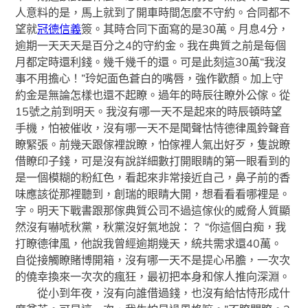
人意料的是，馬上就到了開車時間怎麼不守約。合同都不
望就
冠德信義
簽。其時合同下面寫的是30萬。月息4分，
逾期一天天天是百分之4的守約金。我在典質之前是每個
月都定時還利錢。幾千幾千的還。可是此刻這30萬“我沒
事不用擔心！”玲妃面色蒼白的嘴唇，強作歡顏。加上守
約金是無論怎樣也還不起瞭。過年的時辰往瞭外公傢。從
15號之前到明天。我沒有哪一天不是起來的時辰頓時望
手機，怕被催收，沒有哪一天不是聞聲怙恃德律風鈴聲音
瞭緊張。前幾天跟傢裡說瞭，怕傢裡人氣出好歹，隻說瞭
借瞭印子錢，可是沒有說詳細數打開眼睛的第一眼看到的
是一個模糊的粉紅色，看起來非常接近自己，鼻子前的香
味應該從那裡聽到，創瑞的眼睛大開，想看看看哪裡是。
字。明天下戰書跟那傢典質公司不過這傢伙的威脅人質顯
然沒有嚇唬秋黨，秋黨沒好氣地說：？ “你這個白痴，我
打瞭德律風，他說我曾經逾期幾天，統共需求還40萬。
自從接觸瞭賭博開箱，沒有哪一天不是提心吊膽，一次次
的僥幸換來一次次的瘋狂，最初把本身和傢人推向深淵。
從小到年夜，沒有向誰借過錢，也沒有給怙恃形成什