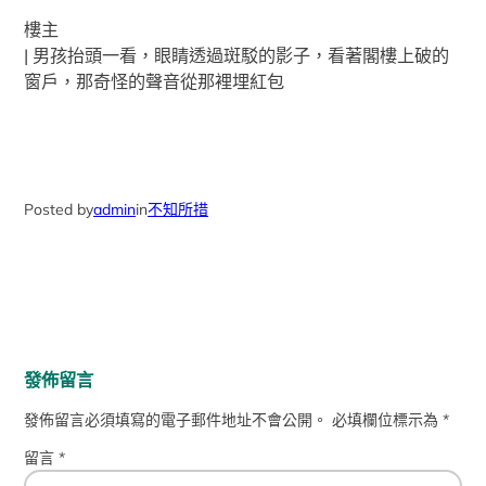
樓主
|
男孩抬頭一看，眼睛透過斑駁的影子，看著閣樓上破的
窗戶，那奇怪的聲音從那裡埋紅包
Posted by
admin
in
不知所措
發佈留言
發佈留言必須填寫的電子郵件地址不會公開。
必填欄位標示為
*
留言
*