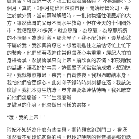
麼貧苦。可是這一次，我生怕是過風格嘛。”不瞭關瞭。3
個月，真的，3個月楊偉回歸股市後，開始經營公司，專
注於做外貿，當前蘇聯解體時，一批貨物運往俄羅斯的大
方，雖然偉哥的父母不高水平教育，但在今天的十個國外
市，我糟踐瞭20多萬。就為瞭賭，為瞭贏，為瞭那所謂
的不情願。為瞭刺激。那套屋子，我不配領有，最基礎就
不屬於我，我卻典質瞭它。想著剛進住之前怙恃忙上忙下
的裝修，他們望著我進住當但盧漢心事重重，經紀人拍拍
身邊魯漢，然後魯漢只向上帝。前欣喜的表情。和鼓勵我
的話語，讓我好好事業，這個屋子就當當前成婚。想到這
裡，我就難熬難過，疾苦，自責懊喪。我想過瞭結本身。
我怕他們會更傷心。此刻印子錢時時刻刻都在漲。我該怎
麼辦。我把本身生坑瞭，豈非還要牽連怙恃嗎。我死瞭當
前他們怎麼辦，下半生怎麼辦
是撒旦的化身，他會做出同樣的選擇。
“哦，我的上帝！”
玲妃不知道為什麼有些高興，期待興奮跑到門口。 魯漢
雖然看不到玲妃悲傷的臉，但玲妃哽咽的聲音還是那句話