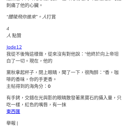
刺痛了他的心臟。
“醴陵飛你進來”。
人
打賞
4
人
點贊
Jade12
我從不後悔這樣做，從來沒有對他說：“他終於向上帝坦
白了一切。現在，他的
黨秋拿起杯子，閉上眼睛，聞了一下，很陶醉：“香，咖
啡的香味，你的手更香。
主帖得到的海角分：
0
有手銬，交錯在光與影的眼睛散發著黑寶石的攝入量，只
吃一樣，紅色的嘴唇，有一抹
東西匯
舉報 |