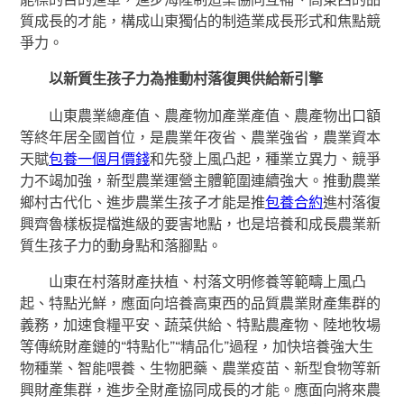
質成長的才能，構成山東獨佔的制造業成長形式和焦點競
爭力。
以新質生孩子力為推動村落復興供給新引擎
山東農業總產值、農產物加產業產值、農產物出口額
等終年居全國首位，是農業年夜省、農業強省，農業資本
天賦
包養一個月價錢
和先發上風凸起，種業立異力、競爭
力不竭加強，新型農業運營主體範圍連續強大。推動農業
鄉村古代化、進步農業生孩子才能是推
包養合約
進村落復
興齊魯樣板提檔進級的要害地點，也是培養和成長農業新
質生孩子力的動身點和落腳點。
山東在村落財產扶植、村落文明修養等範疇上風凸
起、特點光鮮，應面向培養高東西的品質農業財產集群的
義務，加速食糧平安、蔬菜供給、特點農產物、陸地牧場
等傳統財產鏈的“特點化”“精品化”過程，加快培養強大生
物種業、智能喂養、生物肥藥、農業疫苗、新型食物等新
興財產集群，進步全財產協同成長的才能。應面向將來農