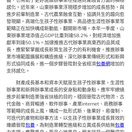
義，也有助于更好施展辦事業在推進財產融會方面的積極
感化。近年來，山東辦事業浮現穩步增加的成長態勢，與
進步前輩制造業、古代農業融會互動、協調共生的趨向愈
發現顯，高端化生孩子性辦事業、高品德生涯性辦事業等
範疇正在加快構成新動能、翻開新市場。本年一季度，山
東辦事業增添值占GDP比重到達58.2%，對經濟增加進
獻率到達50.1%。加速推進古代辦事業高東西的品質成
長，應緊緊掌握成長新質生孩子力的有利機會，推進辦事
業市場範圍擴展和構造進級，深化辦事業傳統形式和新興
形式協同成長，進一個步驟晉陞對全省經濟
包養網
增加的
支持感化。
財產成長基本和資本天賦是生孩子性辦事業、生涯性
辦事業和新興辦事業成長的安身點和動身點。應牢牢繚繞
進步前輩制造業強省扶植的目的，穩固晉陞古代物流、古
代金融、商貿暢通、軟件辦事、產業internet、商務辦事
等範疇的成長上風，構成一批形式新、後果好、易復制、
可迭代的產物和辦事方法，以生孩子性辦事業成長質效的
連續晉陞
包養
，為制造業轉型進級和立異成長供給無
包養