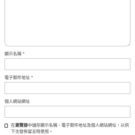
顯示名稱
*
電子郵件地址
*
個人網站網址
在
瀏覽器
中儲存顯示名稱、電子郵件地址及個人網站網址，以供
下次發佈留言時使用。