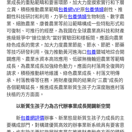
業成長的重點範疇和要害環節，加大力度摸索實行和下層
立異，積極推動農業範疇
包養網VIP
原
包養情婦
創性、推
翻性科技研討和利用，力爭在
包養情婦
生物制造、數字農
業、細胞農業、康養農業等前沿範疇構成一些特點形式和
可復制、可推行的經歷，為我國在全球農業高科技和財產
進級競爭中“搶位搶先”當好實驗田和樣板間。應面向農業
綠色成長的需求，加大力度農業節能、節水、節肥、節藥
等技巧研發利用，強力推動黃河進海口
包養
鹽堿地綜合開
闢應用、農業水資本高效應用、低碳無機輪迴農業等範疇
成長，為農業成長加強綠色動力。應面向村落周全復興的
請求，積極推動耕地維護、綠色農業成長、村落文明傳
承、村落教導等任務，將財產復興的結果向“三農”成長的
各個範疇延長，推進成長農業新質生孩子力深度融進村落
扶植的方方面面。
以新質生孩子力為古代辦事業成長開闢新空間
新
包養網評價
辦事、新業態是新質生孩子力成長的主
要構成部門，對構建優質高效的辦事業新系統具有要害意