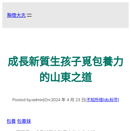
跳
至
胸懷大志
主
要
內
容
成長新質生孩子覓包養力
的山東之道
Posted by:
admin
|
On:
2024 年 4 月 23 日
|
不知所措
[db:标签]
包養
包養妹