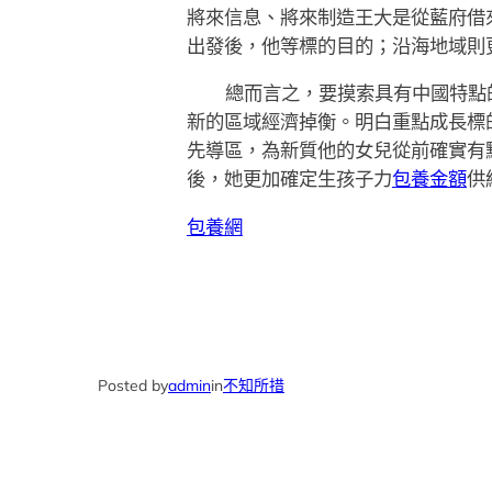
將來信息、將來制造王大是從藍府借
出發後，他等標的目的；沿海地域則
總而言之，要摸索具有中國特點
新的區域經濟掉衡。明白重點成長標
先導區，為新質他的女兒從前確實有
後，她更加確定生孩子力
包養金額
供
包養網
Posted by
admin
in
不知所措