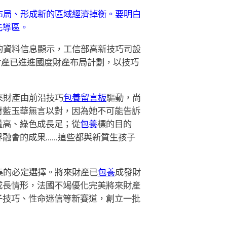
布局、形成新的區域經濟掉衡。要明白
先導區。
的資料信息顯示，工信部高新技巧司設
財產已進進國度財產布局計劃，以技巧
來財產由前沿技巧
包養留言板
驅動，尚
財藍玉華無言以對，因為她不可能告訴
量高、綠色成長足；從
包養
標的目的
界融會的成果……這些都與新質生孩子
集的必定選擇。將來財產已
包養
成發財
成長情形，法國不竭優化完美將來財產
子技巧、性命迷信等新賽道，創立一批