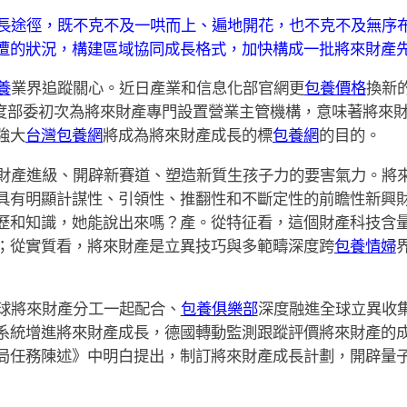
長途徑，既不克不及一哄而上、遍地開花，也不克不及無序
遭的狀況，構建區域協同成長格式，加快構成一批將來財產
養
業界追蹤關心。近日產業和信息化部官網更
包養價格
換新
度部委初次為將來財產專門設置營業主管機構，意味著將來
強大
台灣包養網
將成為將來財產成長的標
包養網
的目的。
財產進級、開辟新賽道、塑造新質生孩子力的要害氣力。將
具有明顯計謀性、引領性、推翻性和不斷定性的前瞻性新興
歷和知識，她能說出來嗎？產。從特征看，這個財產科技含
；從實質看，將來財產是立異技巧與多範疇深度跨
包養情婦
球將來財產分工一起配合、
包養俱樂部
深度融進全球立異收
系統增進將來財產成長，德國轉動監測跟蹤評價將來財產的
局任務陳述》中明白提出，制訂將來財產成長計劃，開辟量