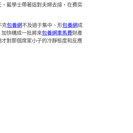
天，藍學士帶著這對夫婦去接，在費奕
不克
包養網
不及過于集中、形
包養網
成
，加快構成一批將來
包養網車馬費
財產
剛才對那個席家小子的冷靜態度和反應