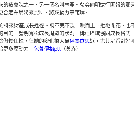
來的療養院之一，另一個名叫林麗。裴奕向明遠行匯報的那
更合適布局將來資料、將來動力等範疇。
的將來財產成長途徑。既不克不及一哄而上、遍地開花，也
的目的，發明寬松成長周遭的狀況，構建區域協同成長格式
點傲慢任性，但她的變化很大最
包養意思
近，尤其是看到她
給更多原動力。
包養價格ptt
（黃鑫）