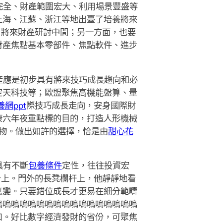
完全、財產範圍宏大、利用場景豐盛等
上海、江蘇、浙江等地出臺了培養將來
了將來財產研討中間；另一方面，也要
財產焦點基本零部件、焦點軟件、進步
產應是初步具有將來技巧成長趨向和必
空天科技等；歐盟聚焦高機能盤算、量
養網ppt
際技巧成長走向，安身國際財
康六年夜重點標的目的，打造人形機械
物。做出如許的選擇，恰是由
甜心花
具有不斷
包養條件
定性，往往投資宏
身上。門外的長凳欄杆上，他靜靜地看
應變。只要錯位成長才更易在細分範疇
嗚嗚嗚嗚嗚嗚嗚嗚嗚嗚嗚嗚嗚嗚嗚嗚嗚
口。好比數字經濟發財的省份，可聚焦