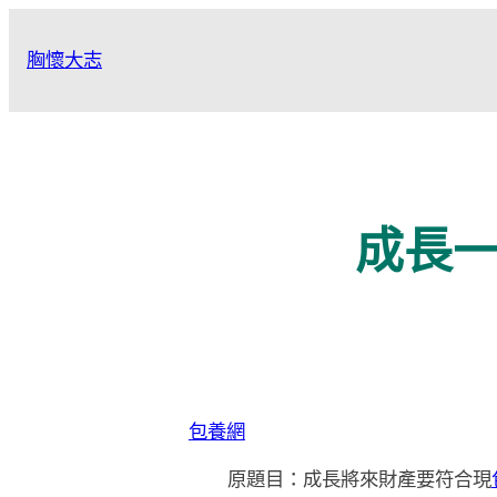
跳
至
胸懷大志
主
要
內
容
成長
包養網
原題目：成長將來財產要符合現