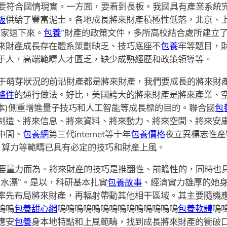
要符合國情現實。一方面，要看到長板。我國具有產業系統
板
供給了豐富泥土。各地成長將來財產積極性低落，北京、
席家退下來。
包養
”財產的政策文件，多所高校結合處所建立
來財產成長存在體系策劃缺乏、技巧底座不
包養
牢等題目，
于人，高端範疇人才匱乏，缺少成熟經歷和政策領導等。
于萌芽狀況的前沿財產都是將來財產，我們要成長的將來財
條件
的通行做法。好比，美國誇大的將來財產是將來產業、
(日本)側重增進量子技巧和人工智能等成長標的目的。聯合國
包
制造、將來信息、將來資料、將來動力、將來空間、將來安
中間、
包養網
第三代internet等十年
包養價格
夜立異標志性產
械人、算力等範疇已具有必定的技巧和財產上風。
要量力而為。將來財產的技巧是推翻性、前瞻性的，同時也
水漂”。是以，科研基本扎實
包養故事
、經濟實力雄厚的她
率先布局將來財產，再輻射帶動其他相干區域。其主要隨機
嗚嗚
包養甜心網
嗚嗚嗚嗚嗚嗚嗚嗚嗚嗚嗚嗚嗚嗚
包養軟體
嗚
應安
包養
身本地特點和上風範疇，找到成長將來財產的衝破