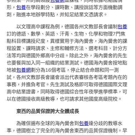
參照某一州的綱領設
包養網
置課程，同時依據地點國情
形，
包養
在學段劃分、課時數、講授說話等方面機動調
劑，融進本地辦學特點，并知足結業文憑請求。
以文理高中課程為例，德國各州文教部長會議制
包養
訂的德語、數學、英語、汗青、生物、化學和物理7門焦
點科目標講授尺度，異樣實用于海內黌舍，海內黌舍的課
程設置、課時請求、主修和輔修方法、選考科目、計分方
法等均與德國外鄉高中分歧。除此之外，海內黌舍的先生
也要餐與加入同一組織的結業測試。德國海內黌舍按地點
地被
包養網
劃分為16個考區，停止結合命題和同一測
試，各州文教部長會議會派出代表審核各考區考題內在的
事務，并擔負考官。先生測試及格即可取得德國國際文理
高中結業證書，同時取得德國綜合性年夜學進學標準，可
以在德國接收高級教導，也可請求其他國度高級院校。
東西的品質保證誇大全體成長
為確保遍布全球的海內黌舍到
包養
達分歧的教導水
準，德國樹立了完全的海內黌舍東西的品質保證機制。早