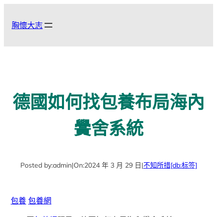
跳
至
胸懷大志
主
要
內
容
德國如何找包養布局海內
黌舍系統
Posted by:
admin
|
On:
2024 年 3 月 29 日
|
不知所措
[db:标签]
包養
包養網