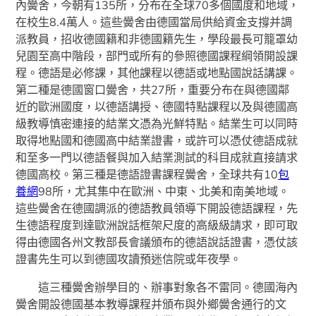
內黌舍，今朝有135所，分布在全球70多個國度和地域，
在校生8.4萬人。這些黌舍由德國當局供給資金支撐并調
派教員，招收德國籍和非德國籍先生，學段最長可籠罩幼
兒園至高中階段，部門或所有的參照德國課程綱領開設課
程。德語是必修課，其他課程以德語或地點國說話講課。
第二種是德國窗口黌舍，共27所，重要分布在與德國鄰
近的歐洲國度，以德語講授、德國特點課程以及與德國高
級教導慎密連接的結業文憑為光鮮特點。結業生可以同時
取得地點國和德國高中結業證書，或許可以憑仗德語成就
和至多一門以德語餐與加入結業測試的科目成就直接請求
德國高校。第三種是德語證書課程黌舍，全球共有10
包
養網
98所，尤其集中在歐洲、中東、北美和南美地域。
這些黌舍在德國調派的德語教員領導下開設德語課程，先
生德語程度到達歐洲說話框架尺度的高級級請求，即可取
得由德國各州文教部長會議頒布的德語說話證書，憑仗該
證書先生可以到德國攻讀預迷信院或年夜學。
這三種黌舍辦學目的、辦事對象各不雷同。德國海內
黌舍開設德國基本教導課程并頒布與外鄉黌舍通行的文