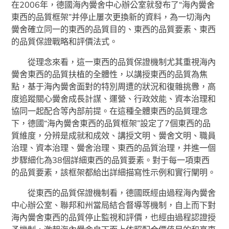
在2006年，德國海內黌舍中心辦公室就發布了“海內黌舍
東西的品質框架”并停止屢次更換新的資料，為一切海內
黌舍確立同一的東西的品質目的、東西的品質要素、東西
的品質保證戰略和評價法式。
從理念來看，這一東西的品質保證機制尤其重視海內
黌舍東西的品質扶植的全體性，以講授東西的品質為焦
點，基于海內黌舍面對的特別周遭的狀況和復雜挑釁，高
度追蹤關心黌舍成長計謀、運營、行政效能、資本治理和
協同一起配合等內部前提。在這種全體東西的品質理念
下，德國“海內黌舍東西的品質框架”設定了7個東西的品
質維度，分辨是成就和成效、講授文明、黌舍文明、職員
治理、資本治理、黌舍治理、東西的品質治理，并進一個
步驟細化為38個詳細東西的品質要素。對于每一項東西
的品質要素，該框架都給出詳細描寫性示例和實行闡明。
從東西的品質保證機制看，德國既經由過程海內黌舍
中心辦公室、聯邦和州當局結合督導等機制，自上而下對
海內黌舍東西的品質停止監視和評價，也經由過程認證授