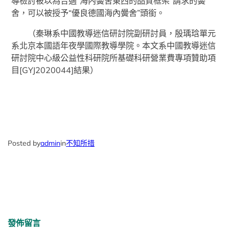
導檢討被以為合適“海內黌舍東西的品質框架”請求的黌
舍，可以被授予“優良德國海內黌舍”頭銜。
（秦琳系中國教導迷信研討院副研討員，殷瑀琀單元
系北京本國語年夜學國際教導學院。本文系中國教導迷信
研討院中心級公益性科研院所基礎科研營業費專項贊助項
目[GYJ2020044]結果）
Posted by
admin
in
不知所措
發佈留言