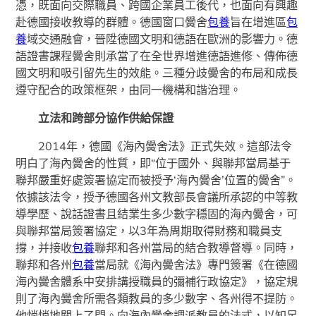
憑，既面向交際職員、跨國企業員工後代，也面向有興趣
赴德國接收教導的群體。德國窗口黌舍
包養
旨在增進區
包
養
域交通融會，晉陞德國文明和德語在歐洲的影響力。德
語證書課程黌舍則承當了在全世界增進德語進修、傳佈德
國文明和吸引留先生的效能。三種分歧黌舍的布局和成長
遵守配合的政策框架，由同一機構和諧治理。
立法和跨部分協作供給保證
2014年，德國《海內黌舍法》正式失效。這部法令
明白了海內黌舍的性質，即“位于國外、與聯邦當局基于
聯邦嚴重好處簽署協定而被授予‘海內黌舍’位置的黌舍”。
依據該法令，授予德國各州文教部長會議所承認的中等教
導學歷、說話證書且結業生多少數字穩固的海內黌舍，可
與聯邦當局簽署協定，以3年為周期取得財務和職員支
撐，并接收
包養
聯邦和各州當局的結合教導督導。同時，
聯邦和各州
包養
當局就《海內黌舍法》專門簽署《在德國
海內黌舍體系中安排講授職員的彌補行政協定》，協定規
則了海內黌舍所需各類教員的多少數字、各州得不提防。
他悄悄地關上了門。向海內黌舍調派教員的法式，以知足