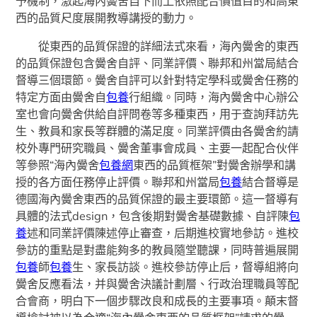
予機制，激起海內黌舍自下而上依照配合價值目的和高東
西的品質尺度展開教導講授的動力。
從東西的品質保證的詳細法式來看，海內黌舍的東西
的品質保證包含黌舍自評、同業評價、聯邦和州當局結合
督導三個環節。黌舍自評可以針對特定學科或黌舍任務的
特定方面由黌舍自
包養
行組織。同時，海內黌舍中心辦公
室也會向黌舍供給自評問卷等多種東西，用于查詢拜訪先
生、教員和家長等群體的滿足度。同業評價由各黌舍約請
校外專門研究職員、黌舍董事會成員、主要一起配合伙伴
等參照“海內黌舍
包養網
東西的品質框架”對黌舍辦學和講
授的各方面任務停止評價。聯邦和州當局
包養
結合督導是
德國海內黌舍東西的品質保證的最主要環節。這一督導有
具體的法式design，包含後期對黌舍基礎數據、自評陳
包
養
述和同業評價陳述停止審查，后期進校實地參訪。進校
參訪的重點是對盡能夠多的教員隨堂聽課，同時普遍展開
包養
師
包養
生、家長訪談。進校參訪停止后，督導組將向
黌舍反應看法，并與黌舍決議計劃層、行政治理職員等配
合會商，明白下一個步驟改良和成長的主要事項。顛末督