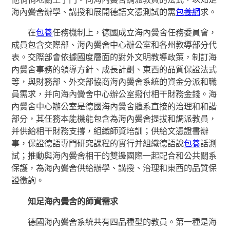
海內黌舍辦學、講授和展開德語文憑測試的需
包養網
求。
在
包養
任務機制上，德國成立海內黌舍任務委員會，
成員包含交際部、海內黌舍中心辦公室和各州教導部分代
表。交際部會依據國度層面的對外文明教導政策，制訂海
內黌舍事務的領導方針、成長計劃、東西的品質保證法式
等，與財務部、外交部協商海內黌舍系統的資金分派和職
員需求，并向海內黌舍中心辦公室撥付相干財務金錢。海
內黌舍中心辦公室是德國海內黌舍體系直接的治理和和諧
部分，其任務本能機能包含為海內黌舍提拔和調派教員，
并供給相干財務支撐，組織師資培訓；供給文憑證書辦
事，保證德語專門研究課程的實行并組織德語說
包養
話測
試；推動與海內黌舍相干的雙邊國際一起配合和公共關系
保護，為海內黌舍供給辦學、講授、治理和東西的品質保
證徵詢。
知足海內黌舍的師資需求
德國海內黌舍系統共有四品種型的教員。第一種是海