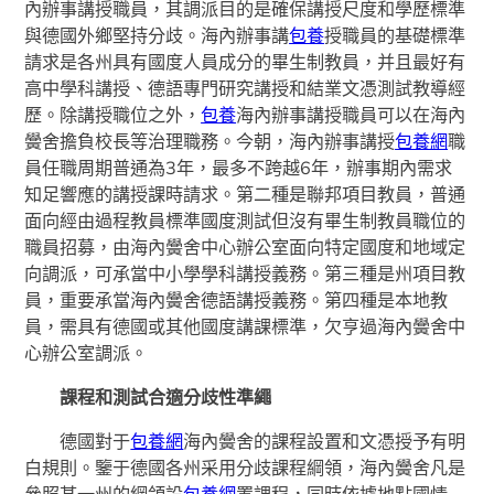
內辦事講授職員，其調派目的是確保講授尺度和學歷標準
與德國外鄉堅持分歧。海內辦事講
包養
授職員的基礎標準
請求是各州具有國度人員成分的畢生制教員，并且最好有
高中學科講授、德語專門研究講授和結業文憑測試教導經
歷。除講授職位之外，
包養
海內辦事講授職員可以在海內
黌舍擔負校長等治理職務。今朝，海內辦事講授
包養網
職
員任職周期普通為3年，最多不跨越6年，辦事期內需求
知足響應的講授課時請求。第二種是聯邦項目教員，普通
面向經由過程教員標準國度測試但沒有畢生制教員職位的
職員招募，由海內黌舍中心辦公室面向特定國度和地域定
向調派，可承當中小學學科講授義務。第三種是州項目教
員，重要承當海內黌舍德語講授義務。第四種是本地教
員，需具有德國或其他國度講課標準，欠亨過海內黌舍中
心辦公室調派。
課程和測試合適分歧性準繩
德國對于
包養網
海內黌舍的課程設置和文憑授予有明
白規則。鑒于德國各州采用分歧課程綱領，海內黌舍凡是