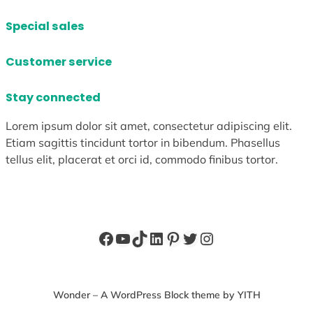
Special sales
Customer service
Stay connected
Lorem ipsum dolor sit amet, consectetur adipiscing elit.
Etiam sagittis tincidunt tortor in bibendum. Phasellus
tellus elit, placerat et orci id, commodo finibus tortor.
Facebook
YouTube
TikTok
LinkedIn
Pinterest
X
Instagram
Wonder – A WordPress Block theme by YITH