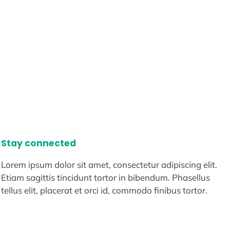
Stay connected
Lorem ipsum dolor sit amet, consectetur adipiscing elit.
Etiam sagittis tincidunt tortor in bibendum. Phasellus
tellus elit, placerat et orci id, commodo finibus tortor.