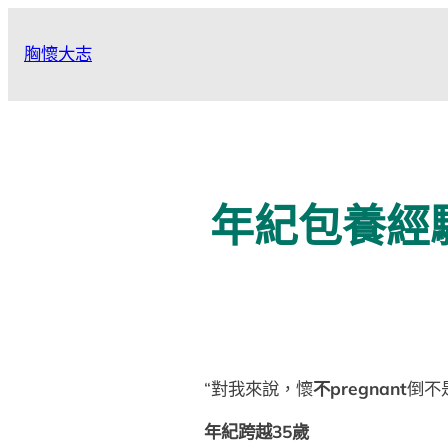
跳
至
胸懷大志
主
要
內
容
年紀包養經
“對我來說，懷
不pregnant
倒不
年紀跨越35歲