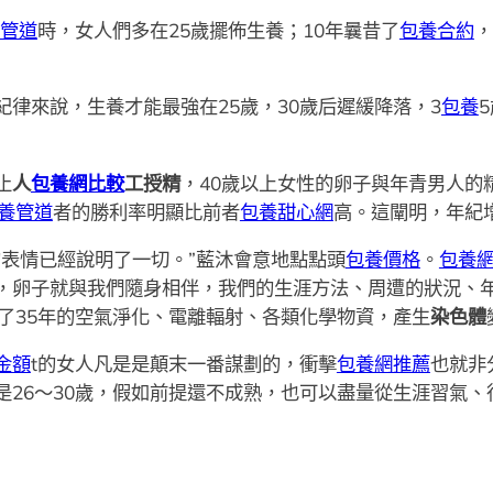
管道
時，女人們多在25歲擺佈生養；10年曩昔了
包養合約
，
紀律來說，生養才能最強在25歲，30歲后遲緩降落，3
包養
止
人
包養網比較
工授精
，40歲以上女性的卵子與年青男人的
養管道
者的勝利率明顯比前者
包養甜心網
高。這闡明，年紀
表情已經說明了一切。”藍沐會意地點點頭
包養價格
。
包養
，卵子就與我們隨身相伴，我們的生涯方法、周遭的狀況、
了35年的空氣淨化、電離輻射、各類化學物資，產生
染色體
金額
t的女人凡是是顛末一番謀劃的，衝擊
包養網推薦
也就非
是26～30歲，假如前提還不成熟，也可以盡量從生涯習氣