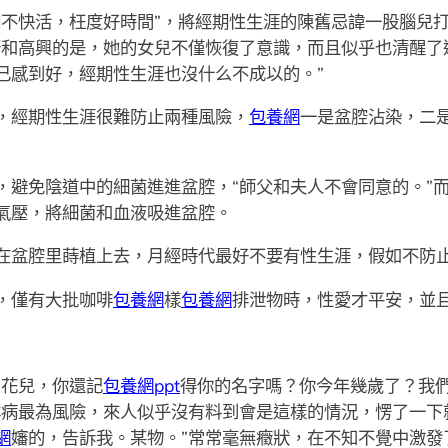
期不快活，枉度好時間”，將經期性生涯的陳舊忌諱一股腦兒
訝和高興的是，她的女兒不僅恢復了意識，而且似乎也清醒了
己感到好，經期性生涯也沒什么不成以的。”
經期性生涯很難防止兩種風險，
包養網
一是盆腔沾染，二
免陰道中的細菌進進盆腔，“師父和夫人不會同意的。”而
氣壓，將細菌和血液吸進盆腔。
盆腔里蒔植上去，月經時代最好不要有性生涯，假如不防止
，僅有大批咖啡
包養網
樣
包養網
排泄物時，性愛才平安，並
花兒，你還記
包養網ppt
得你的名字嗎？你今年幾歲了？我
淋病最為風險，來人似乎沒有料到會是這樣的情況，愣了一下
網
嬸的，告訴我。某物。”常常毫無癥狀，在不知不覺中激發