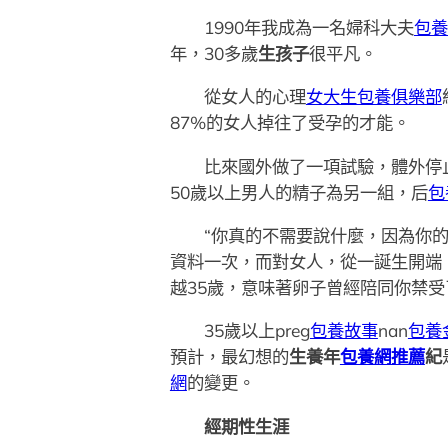
1990年我成為一名婦科大夫
包養
年，30多歲
生孩子
很平凡。
從女人的心理
女大生包養俱樂部
87%的女人掉往了受孕的才能。
比來國外做了一項試驗，體外停
50歲以上男人的精子為另一組，后
包
“你真的不需要說什麼，因為你的
資料一次，而對女人，從一誕生開端
越35歲，意味著卵子曾經陪同你禁受
35歲以上preg
包養故事
nan
包養
預計，最幻想的
生養年
包養網推薦
紀
網
的變更。
經期性生涯