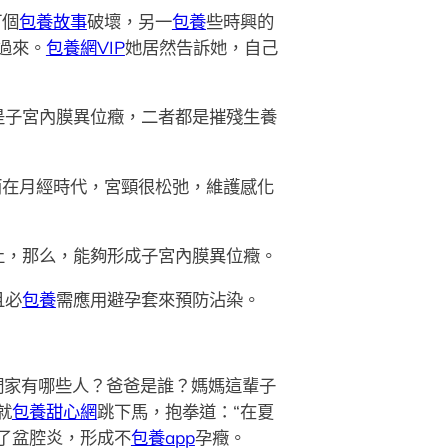
打個
包養故事
破壞，另一
包養
些時興的
過來。
包養網VIP
她居然告訴她，自己
是子宮內膜異位癥，二者都是摧殘生養
在月經時代，宮頸很松弛，維護感化
，那么，能夠形成子宮內膜異位癥。
且必
包養
需應用避孕套來預防沾染。
們家有哪些人？爸爸是誰？媽媽這輩子
就
包養甜心網
跳下馬，抱拳道：“在夏
了盆腔炎，形成不
包養app
孕癥。