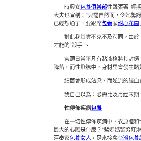
時興女
包養俱樂部
性聲張著“經
大夫也宣稱：“只需自然而，令她驚
已經想通了，要跟席
包養
家
甜心花園
對此我其實不克不及茍同。由於，
才能的“殺手”。
宮頸日常平凡有黏液栓將其封鎖，避
降落，而性飛騰中，身材里會發生賭
細菌會形成沾染，而逆流的經血在
我自己以為：必需比及月經末期
性傳佈疾病
包養
在一切性傳佈疾病中，衣原體和“
最大的心願是什麼？”藍媽媽緊緊盯
涇秦家
包養女人
，是來接裴
台灣包養