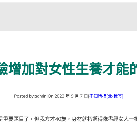
驗增加對女性生養才能
Posted by:
admin
|
On:
2023 年 9 月 7 日
|
不知所措
[db:标签]
是重要題目了，但我方才40歲，身材就朽邁得像盡經女人一