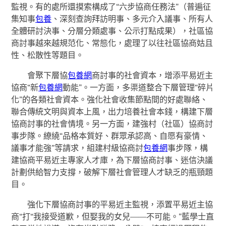
監視。有的處所還摸索構成了“六步協商任務法”（普遍征
集知事
包養
、深刻查詢拜訪明事、多元介入議事、所有人
全體研討決事、分層分類處事、公示打點成果），社區協
商討事越來越規范化、常態化，處理了以往社區協商姑且
性、松散性等題目。
會聚下層協
包養網
商討事的社會資本，增添平易近主
協商“新
包養網
動能”。一方面，多渠道整合下層管理“碎片
化”的各類社會資本。強化社會收集節點間的好處聯絡、
聯合傳統文明與資本上風，出力培養社會本錢，構建下層
協商討事的社會情境。另一方面，建強村（社區）協商討
事步隊。繚繞“品格本質好、群眾承認高、自愿有豪情、
議事才能強”等請求，組建村級協商討
包養網
事步隊，構
建協商平易近主專家人才庫，為下層協商討事、迷信決議
計劃供給智力支撐，破解下層社會管理人才缺乏的瓶頸題
目。
強化下層協商討事的平易近主監視，添置平易近主協
商“打“我接受道歉，但娶我的女兒——不可能。”藍學士直