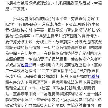
下層社會牴觸調解處理效能，加強國民群眾取得感、幸福
感、平安感。
搭建有處所特點的協商討事平臺，夯實真情協商“主
陣地”。有事好磋商，磋商成功德。下層管理應該經由過
程搭建好協商討事平臺，把群眾議事習氣從“群情紛紜”改
變為“紛紜議事”。平易近主協商并沒有固定的實行情勢，
要依據分歧主題、分歧主體、分歧前提、分歧周遭的狀況
創設分歧的協商情勢，一切的協商情勢都要以題目的處理
為中間。在此基本上，在選擇協商情勢時要充足斟酌介入
主體的範圍、協商的實行前提等題目，使各協商介入者可
以或許實
包養網
時、便利地介入到協商經過歷程中。黨的
二十年夜陳述指出：“完美下層直接平易近主軌制系統和
任務系統……完美處事公然軌制，拓寬下層各類群
包養網
體有序介入下層管理渠道，保證國民依法治理下層公同事
務和公益工作。”村（社區）可以依托新時期文明實行
站、黨群辦事中間、平易近情黨群辦事驛站等，進一個步
驟完美辦事陣地、豐盛辦事效能，摸索具有當地特點、彰
顯當地文明的群眾膾炙人口的平易近主協商討事情勢，展