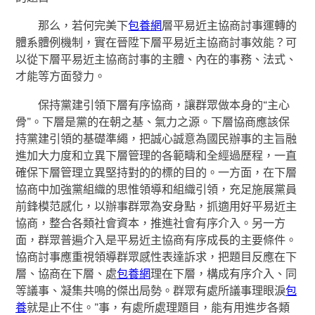
那么，若何完美下
包養網
層平易近主協商討事運轉的
體系體例機制，實在晉陞下層平易近主協商討事效能？可
以從下層平易近主協商討事的主體、內在的事務、法式、
才能等方面發力。
保持黨建引領下層有序協商，讓群眾做本身的“主心
骨”。下層是黨的在朝之基、氣力之源。下層協商應該保
持黨建引領的基礎準繩，把誠心誠意為國民辦事的主旨融
進加大力度和立異下層管理的各範疇和全經過歷程，一直
確保下層管理立異堅持對的的標的目的。一方面，在下層
協商中加強黨組織的思惟領導和組織引領，充足施展黨員
前鋒模范感化，以辦事群眾為安身點，抓適用好平易近主
協商，整合各類社會資本，推進社會有序介入。另一方
面，群眾普遍介入是平易近主協商有序成長的主要條件。
協商討事應重視領導群眾感性表達訴求，把題目反應在下
層、協商在下層、處
包養網
理在下層，構成有序介入、同
等議事、凝集共鳴的傑出局勢。群眾有處所議事理眼淚
包
養
就是止不住。”事，有處所處理題目，能有用進步各類