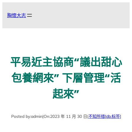
跳
至
胸懷大志
主
要
內
容
平易近主協商“議出甜心
包養網來” 下層管理“活
起來”
Posted by:
admin
|
On:
2023 年 11 月 30 日
|
不知所措
[db:标签]