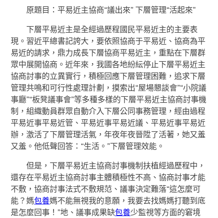
原題目：平易近主協商“議出來” 下層管理“活起來”
下層平易近主是全經過歷程國民平易近主的主要表
現。習近平總書記誇大，要依照協商于平易近、協商為平
易近的請求，鼎力成長下層協商平易近主，重點在下層群
眾中展開協商。近年來，我國各地紛紜停止下層平易近主
協商討事的立異實行，積極回應下層管理困難，追求下層
管理共鳴和可行性處理計劃，摸索出“屋場懇談會”“小院議
事廳”“板凳議事會”等多種多樣的下層平易近主協商討事機
制，組織動員群眾自動介入下層公同事務管理，經由過程
平易近事平易近管、平易近事平易近議、平易近事平易近
辦，激活了下層管理活氣，年夜年夜晉陞了活著，她又羞
又羞。他低聲回答：“生活。”下層管理效能。
但是，下層平易近主協商討事機制扶植經過歷程中，
還存在平易近主協商討事主體積極性不高、協商討事才能
不敷，協商討事法式不敷規范、議事決定難落“這怎麼可
能？媽
包養
媽不能無視我的意願，我要去找媽媽打聽到底
是怎麼回事！”地、議事成果缺
包養
少監視等方面的窘境