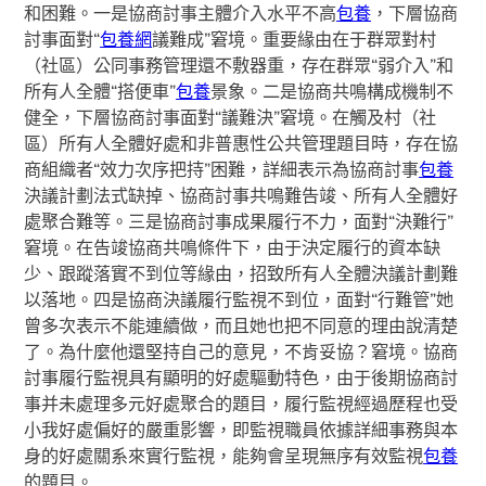
和困難。一是協商討事主體介入水平不高
包養
，下層協商
討事面對“
包養網
議難成”窘境。重要緣由在于群眾對村
（社區）公同事務管理還不敷器重，存在群眾“弱介入”和
所有人全體“搭便車”
包養
景象。二是協商共鳴構成機制不
健全，下層協商討事面對“議難決”窘境。在觸及村（社
區）所有人全體好處和非普惠性公共管理題目時，存在協
商組織者“效力次序把持”困難，詳細表示為協商討事
包養
決議計劃法式缺掉、協商討事共鳴難告竣、所有人全體好
處聚合難等。三是協商討事成果履行不力，面對“決難行”
窘境。在告竣協商共鳴條件下，由于決定履行的資本缺
少、跟蹤落實不到位等緣由，招致所有人全體決議計劃難
以落地。四是協商決議履行監視不到位，面對“行難管”她
曾多次表示不能連續做，而且她也把不同意的理由說清楚
了。為什麼他還堅持自己的意見，不肯妥協？窘境。協商
討事履行監視具有顯明的好處驅動特色，由于後期協商討
事并未處理多元好處聚合的題目，履行監視經過歷程也受
小我好處偏好的嚴重影響，即監視職員依據詳細事務與本
身的好處關系來實行監視，能夠會呈現無序有效監視
包養
的題目。