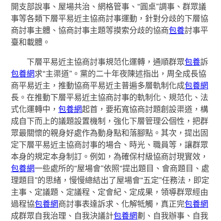
開支部說事、屋場共治、網格管事、“圓桌”調事、群眾議
事等各類下層平易近主協商討事運動，針對分歧的下層協
商討事主體、協商討事主題等摸索分歧的協商
包養
討事平
臺和載體。
下層平易近主協商討事規范化運轉，通順群眾
包養
訴
包養網
求“主渠道”。黨的二十年夜陳述指出，周全成長協
商平易近主，推動協商平易近主普遍多層軌制化成
包養網
長。在推動下層平易近主協商討事的軌制化、規范化、法
式化運轉中，
包養網
起首，要拓寬協商討題創設渠道，構
成自下而上的議題設置機制，強化下層管理公個性，把群
眾最關懷的親身好處作為動身點和落腳點。其次，提出固
定下層平易近主協商討事的場合、時光、職員等，讓群眾
本身的規定本身制訂。例如，為確保村級協商討現實效，
包養網
一些處所的“屋場會”依照“提出題目、會商題目、處
理題目”的思緒，慢慢總結出了屋場會“五定”任務法，即定
主事、定議題、定議程、定會紀、定成果，領導群眾經由
過程協
包養網
商討事表達訴求、化解牴觸，真正完
包養網
成群眾自我治理、自我決議計
包養網
劃、自我辦事、自我