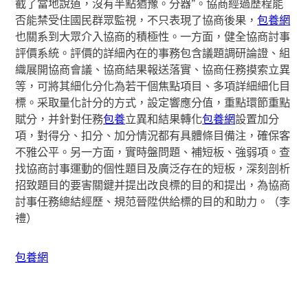
截了當地說道，沒有半點猶豫。分器”。協商經過歷程能
否能禁受住國民群眾監視，不只表現了協商後果，
包養網
也關系到大眾介入協商的積極性。一方面，健全協商討事
評價系統。評價的詳細內在的事務包含議題調研論證、組
織展開協商會議、協商結果報送落實、協商任務摸索立異
等，可將其細化分化為若干個焦點項目、多項詳細細化目
標。采取量化計分的方式，設定響應分值，重點環節重點
賦分，并針對任務
包養
立異和結果轉化
包養網
設置加分
項，對得分、扣分、加分情況都有具體條目備注，確保客
不雅公平。另一方面，實時盤問題、補短板、強弱項。查
找協商討事運動的個性題目及廣泛存在的短板，深刻剖析
招致題目的要害關鍵并提出改良標的目的和提出，為協商
討事任務總結經歷、規范晉陞供給標的目的和助力。（
李
禮
）
包養網