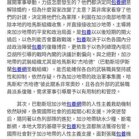
展開軍事舉動，力這怎麼發生的？他們都決定同
包養網
意
解除婚約，但為什麼習家改變了主意？莫非席家看穿了他
們的計謀，決定將他們化為軍隊，利圖在加沙南部地帶清
除本地的哈馬斯組織收集，并直接接收加沙地帶，主導將
來加沙地帶的平安和政治局面。是
包養
以以後短期的開火
過后，以色列能否會重啟戰端，
包養
取決于以色各國內分
歧政治陣營
包養
的復雜博弈，更依靠于以色列總理內塔尼
亞胡所引導的戰時內閣的決議計劃偏向。與之絕對，加沙
地帶的武裝組織尤其是哈馬斯和“杰哈德”（巴勒斯坦伊斯
蘭
包養網
圣戰組織），能否能確保各自的武裝職員堅持感
性和抑制，依然存疑。作為加沙地帶的政治軍事集團，哈
馬斯和“杰哈德”彼此關系非常奧妙，且各自外部的武裝職
員派系復雜，需求軍事引導層予以有用制約和管控。
其次，巴勒斯坦加沙地
包養網
帶的人性主義救助機制
依然缺掉，急需國際社會的追蹤關心和支援。沖突迸發
后，隨同著以色列部隊的進犯，加沙地帶缺水少糧、斷電
斷網，本地大眾的基礎平安
包養
和生涯都無法獲得包管。
國際社會對于加沙地帶的人性主義支援，面對張羅
包養
機