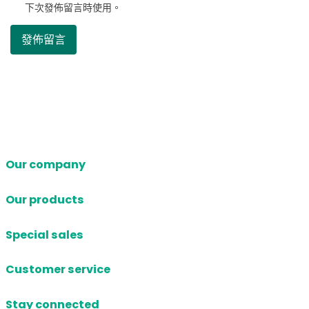
下次發佈留言時使用。
Our company
Our products
Special sales
Customer service
Stay connected