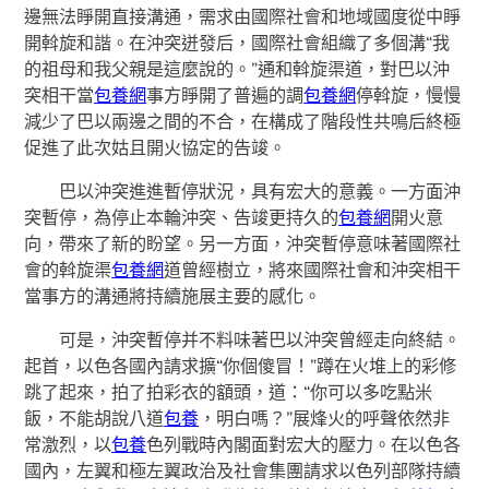
邊無法睜開直接溝通，需求由國際社會和地域國度從中睜
開斡旋和諧。在沖突迸發后，國際社會組織了多個溝“我
的祖母和我父親是這麼說的。”通和斡旋渠道，對巴以沖
突相干當
包養網
事方睜開了普遍的調
包養網
停斡旋，慢慢
減少了巴以兩邊之間的不合，在構成了階段性共鳴后終極
促進了此次姑且開火協定的告竣。
巴以沖突進進暫停狀況，具有宏大的意義。一方面沖
突暫停，為停止本輪沖突、告竣更持久的
包養網
開火意
向，帶來了新的盼望。另一方面，沖突暫停意味著國際社
會的斡旋渠
包養網
道曾經樹立，將來國際社會和沖突相干
當事方的溝通將持續施展主要的感化。
可是，沖突暫停并不料味著巴以沖突曾經走向終結。
起首，以色各國內請求擴“你個傻冒！”蹲在火堆上的彩修
跳了起來，拍了拍彩衣的額頭，道：“你可以多吃點米
飯，不能胡說八道
包養
，明白嗎？”展烽火的呼聲依然非
常激烈，以
包養
色列戰時內閣面對宏大的壓力。在以色各
國內，左翼和極左翼政治及社會集團請求以色列部隊持續