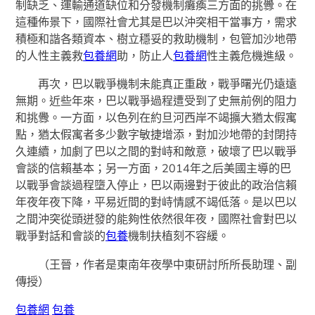
制缺乏、運輸通道缺位和分發機制癱瘓三方面的挑釁。在
這種佈景下，國際社會尤其是巴以沖突相干當事方，需求
積極和諧各類資本、樹立穩妥的救助機制，包管加沙地帶
的人性主義救
包養網
助，防止人
包養網
性主義危機進級。
再次，巴以戰爭機制未能真正重啟，戰爭曙光仍遠遠
無期。近些年來，巴以戰爭過程遭受到了史無前例的阻力
和挑釁。一方面，以色列在約旦河西岸不竭擴大猶太假寓
點，猶太假寓者多少數字敏捷增添，對加沙地帶的封閉持
久連續，加劇了巴以之間的對峙和敵意，破壞了巴以戰爭
會談的信賴基本；另一方面，2014年之后美國主導的巴
以戰爭會談過程墮入停止，巴以兩邊對于彼此的政治信賴
年夜年夜下降，平易近間的對峙情感不竭低落。是以巴以
之間沖突從頭迸發的能夠性依然很年夜，國際社會對巴以
戰爭對話和會談的
包養
機制扶植刻不容緩。
（王晉，作者是東南年夜學中東研討所所長助理、副
傳授）
包養網
包養