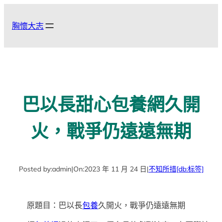
跳
至
胸懷大志
主
要
內
容
巴以長甜心包養網久開
火，戰爭仍遠遠無期
Posted by:
admin
|
On:
2023 年 11 月 24 日
|
不知所措
[db:标签]
原題目：巴以長
包養
久開火，戰爭仍遠遠無期