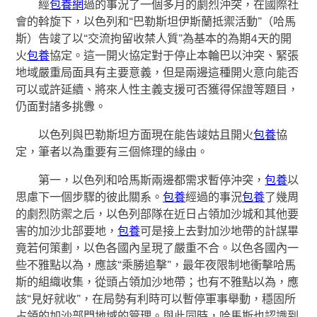
經
包養網
過的事況了一個多月的劇烈沖突，在國際社
會的斡旋下，以色列和“巴勒斯坦伊斯蘭抵禦活動”（哈馬
斯）告竣了以“交流拘留收禁人質”為基本的為期4天的開
火
包養
協定。這一開火協定對于停止本輪巴以沖突、緊張
地域嚴重局面具有主要意義，但是兩邊這種開火意向能否
可以或許延續、將來人性主義支援可否獲得保證等題目，
仍面對諸多挑釁。
以色列與巴勒斯坦方面現在能告竣姑且開火
包養
協
定，筆者以為重要有三個條理的緣由。
第一，以色列和哈馬斯兩邊都需求暫停沖突，
包養
以
思慮下一個步驟的彼此關系。
包養
經過的事況
包養
了幾周
的劇烈防禦之后，以色列部隊在近日占領加沙城和其他要
害的加沙北部要地，
包養
可是接上去對加沙地帶的計謀畢
竟若何策劃，以色各國內呈現了嚴重不合。以色各國內一
些不雅點以為，應該“乘勝追擊”，最年夜限制地衝擊哈馬
斯的組織收集，從頭占領加沙地帶；也有不雅點以為，應
該“見好就收”，在局勢有利時可以暫停軍事舉動，穩固所
占領的加沙部門地域的管理。與此同時，哈馬斯也認識到