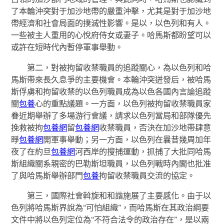
了本輪沖突對于加沙地帶的嚴重沖擊，尤其是對于加沙地
帶經濟和社會局面的撲滅性影響。是以，以色列和有人。
一些被主人重用的心悅府侍女或妻子。哈馬斯都盼望可以
或許在短時代內暫停軍事舉動。
第二，對被拘留收禁職員的追蹤關心，為以色列和哈
馬斯帶來長久息爭的主要機會。本輪沖突迸發后，被哈馬
斯俘虜和拘留收禁的以色列職員成為以色各國內言論追蹤
關
包養
心的重點議題。一方面，以色列被拘留收禁職員家
眷近期舉辦了多場游行會議，請求以色列當局和部隊優先
挽救被拘
包養網
留
包養網
收禁職員，否決在加沙地帶肆意
睜
包養網
開軍事舉動；另一方面，以色列在曩昔幾周加年
夜了在約旦
包養網
河西岸的搜捕運動，抓捕了大批同哈馬
斯組織關系親密的巴勒斯坦職員，以色列戰時內閣也批准
了與哈馬斯舉辦部門
包養
拘留收禁職員交流的協定。
第三，國際社會斡旋和和諧施展了主要感化。由于以
色列將哈馬斯界說為“可怕組織”，而哈馬斯在其政治綱要
文件中將以色列定位為“不符合法令的政治存在”，是以兩