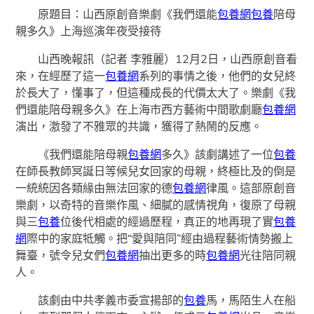
原題目：山西原創音樂劇《我們還能
包養網
包養
陪母
親多久》上海巡演年夜受接待
山西晚報訊（記者 李雅麗）12月2日，山西原創音看
來，在經歷了這一
包養網
系列的事情之後，他們的女兒終
於長大了，懂事了，但這種成長的代價太大了。樂劇《我
們還能陪母親多久》在上海市西方藝術中間歌劇廳
包養網
演出，激發了不雅眾的共識，獲得了熱鬧的反應。
《我們還能陪母親
包養網
多久》該劇講述了一位
包養
在師長教師冥誕日等候兒女回家的母親，終極比及的倒是
一統統因各類緣由無法回家的德
包養網
律風。這部原創音
樂劇，以奇特的音樂作風、細膩的感情視角，復原了母親
與三
包養
位後代相處的經過歷程，真正的地再現了實
包養
網
際中的家庭牴觸。把“愛與陪同”經由過程藝術情勢搬上
舞臺，號令兒女們
包養網
抽出更多的時
包養網
光往陪同親
人。
該劇由中共孝義市委宣揚部的
包養
馬，馬陌生人在船