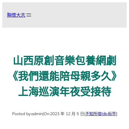
跳
至
胸懷大志
主
要
內
容
山西原創音樂包養網劇
《我們還能陪母親多久》
上海巡演年夜受接待
Posted by:
admin
|
On:
2023 年 12 月 5 日
|
不知所措
[db:标签]