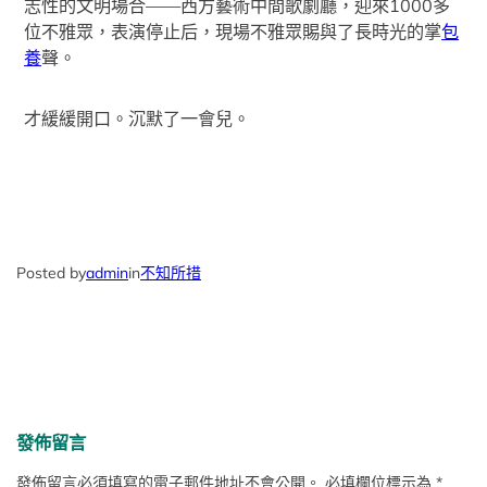
志性的文明場合——西方藝術中間歌劇廳，迎來1000多
位不雅眾，表演停止后，現場不雅眾賜與了長時光的掌
包
養
聲。
才緩緩開口。沉默了一會兒。
Posted by
admin
in
不知所措
發佈留言
發佈留言必須填寫的電子郵件地址不會公開。
必填欄位標示為
*